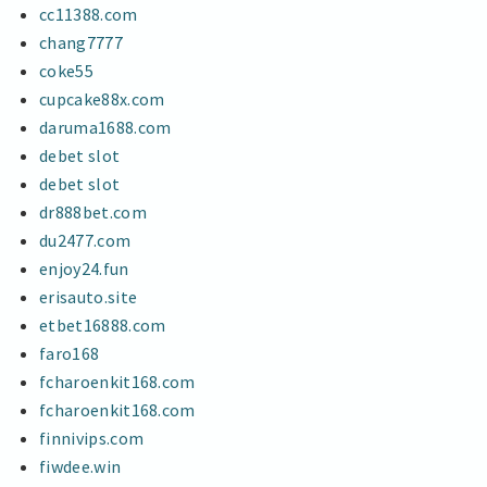
cc11388.com
chang7777
coke55
cupcake88x.com
daruma1688.com
debet slot
debet slot
dr888bet.com
du2477.com
enjoy24.fun
erisauto.site
etbet16888.com
faro168
fcharoenkit168.com
fcharoenkit168.com
finnivips.com
fiwdee.win