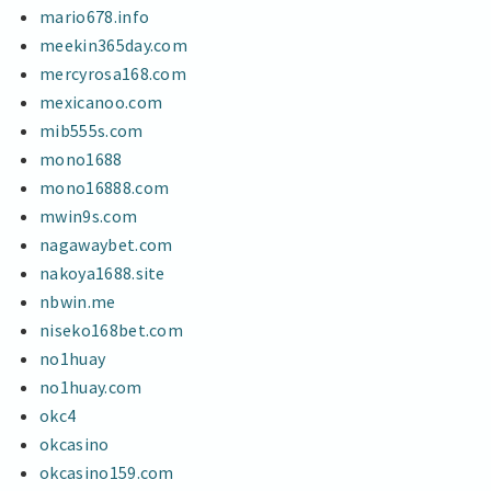
mario678.info
meekin365day.com
mercyrosa168.com
mexicanoo.com
mib555s.com
mono1688
mono16888.com
mwin9s.com
nagawaybet.com
nakoya1688.site
nbwin.me
niseko168bet.com
no1huay
no1huay.com
okc4
okcasino
okcasino159.com