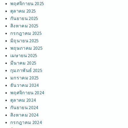
พฤศจิกายน 2025
ตุลาคม 2025
กันยายน 2025
สิงหาคม 2025
กรกฎาคม 2025
มิถุนายน 2025
พฤษภาคม 2025
เมษายน 2025
มีนาคม 2025
กุมภาพันธ์ 2025
มกราคม 2025
ธันวาคม 2024
พฤศจิกายน 2024
ตุลาคม 2024
กันยายน 2024
สิงหาคม 2024
กรกฎาคม 2024