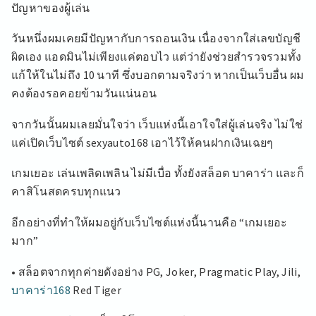
ปัญหาของผู้เล่น
วันหนึ่งผมเคยมีปัญหากับการถอนเงิน เนื่องจากใส่เลขบัญชี
ผิดเอง แอดมินไม่เพียงแค่ตอบไว แต่ว่ายังช่วยสำรวจรวมทั้ง
แก้ให้ในไม่ถึง 10 นาที ซึ่งบอกตามจริงว่า หากเป็นเว็บอื่น ผม
คงต้องรอคอยข้ามวันแน่นอน
จากวันนั้นผมเลยมั่นใจว่า เว็บแห่งนี้เอาใจใส่ผู้เล่นจริง ไม่ใช่
แค่เปิดเว็บไซต์ sexyauto168 เอาไว้ให้คนฝากเงินเฉยๆ
เกมเยอะ เล่นเพลิดเพลิน ไม่มีเบื่อ ทั้งยังสล็อต บาคาร่า และก็
คาสิโนสดครบทุกแนว
อีกอย่างที่ทำให้ผมอยู่กับเว็บไซต์แห่งนี้นานคือ “เกมเยอะ
มาก”
• สล็อตจากทุกค่ายดังอย่าง PG, Joker, Pragmatic Play, Jili,
บาคาร่า168
Red Tiger