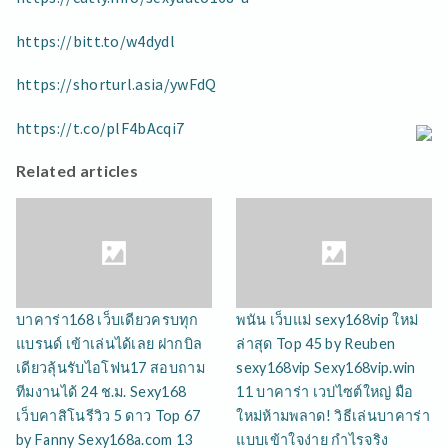
https://bitt.to/w4dydl
https://shorturl.asia/ywFdQ
https://t.co/plF4bAcqi7
Related articles
บาคาร่า168 เว็บเดียวครบทุก
พนัน เว็บแม่ sexy168vip ใหม่
แบรนด์ เข้าเล่นได้เลย ฝากบิล
ล่าสุด Top 45 by Reuben
เดียวลุ้นรับไอโฟน17 สอบถาม
sexy168vip Sexy168vip.win
ทีมงานได้ 24 ช.ม. Sexy168
11 บาคาร่า เวปไซต์ใหญ่ มือ
เว็บคาสิโนรีวิว 5 ดาว Top 67
ใหม่ห้ามพลาด! วิธีเล่นบาคาร่า
by Fanny Sexy168a.com 13
แบบเข้าใจง่าย กำไรจริง