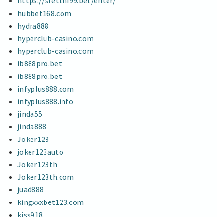
https://sretthi99.bet/enter/
hubbet168.com
hydra888
hyperclub-casino.com
hyperclub-casino.com
ib888pro.bet
ib888pro.bet
infyplus888.com
infyplus888.info
jinda55
jinda888
Joker123
joker123auto
Joker123th
Joker123th.com
juad888
kingxxxbet123.com
kiss918