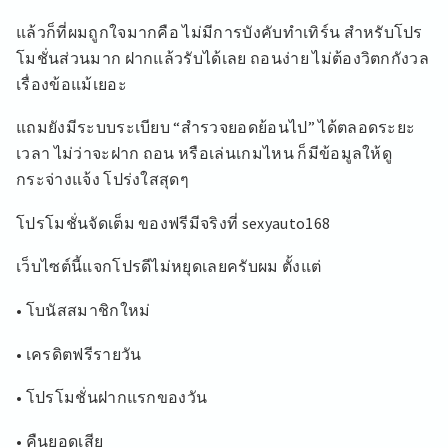
แล้วก็ที่ผมถูกใจมากคือ ไม่มีการบังคับทำเทิร์น สำหรับโปร
โมชั่นส่วนมาก ฝากแล้วรับได้เลย ถอนง่าย ไม่ต้องวิตกกังวล
เรื่องข้อแม้เยอะ
แถมยังมีระบบระเบียบ “สำรวจยอดย้อนไป” ได้ตลอดระยะ
เวลา ไม่ว่าจะฝาก ถอน หรือเล่นเกมไหน ก็มีข้อมูลให้ดู
กระจ่างแจ้ง โปร่งใสสุดๆ
โปรโมชั่นจัดเต็ม ของฟรีมีจริงที่ sexyauto168
เว็บไซต์นี้แจกโปรดีไม่หยุดเลยครับผม ตั้งแต่
• โบนัสสมาชิกใหม่
• เครดิตฟรีรายวัน
• โปรโมชั่นฝากแรกของวัน
• คืนยอดเสีย