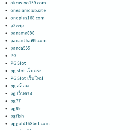
okcasino159.com
onesiamclub.site
onoplus168.com
p2vvip
panama888
pananthai99.com
panda555
PG
PG Slot
pg slot เว็บตรง
PG Slot เว็บใหม่
pg สล็อต
pg เว็บตรง
pg77
pg99
pgfish
pggold168bet.com