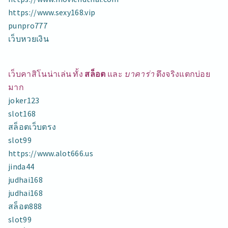
https://www.sexy168.vip
punpro777
เว็บหวยเงิน
เว็บคาสิโนน่าเล่น ทั้ง
สล็อต
และ
บาคาร่า
ตึงจริงแตกบ่อย
มาก
joker123
slot168
สล็อตเว็บตรง
slot99
https://www.alot666.us
jinda44
judhai168
judhai168
สล็อต888
slot99