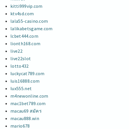
kitti999vip.com
ktv4sd.com
lala55-casino.com
lalikabetsgame.com
lcbet444.com
lionth168.com
live22
live22slot
lotto432
luckycat789.com
luis16888.com
lux555.net
m4newonline.com
mac1bet789.com
macau69 สมัคร
macau888.win
mario678