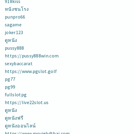
918kiss
หนังชนโรง
punpro66
sagame
joker123
ดูหนัง
pussy888
https://pussy888win.com
sexybaccarat
https://www.pgslot.golf
pg77
pg99
fullslotpg
https://live22slot.us
ดูหนัง
ดูหนังฟรี
ดูหนังออนไลน์
https://www.moviehdthai.com