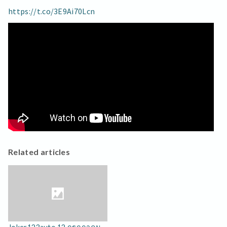
https://t.co/3E9Ai70Lcn
Related articles