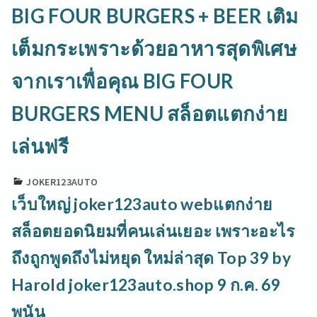
BIG FOUR BURGERS + BEER เติม
เต็มกระเพราะด้วยอาหารสุดพิเศษ
จากเราเพื่อคุณ BIG FOUR
BURGERS MENU สล็อตแตกง่าย
เล่นฟรี
JOKER123AUTO
เว็บใหญ่ joker123auto webแตกง่าย
สล็อตยอดนิยมที่คนเล่นเยอะ เพราะอะไร
ถึงถูกพูดถึงไม่หยุด ใหม่ล่าสุด Top 39 by
Harold joker123auto.shop 9 ก.ค. 69
พนัน