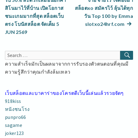
สิโนมาไว้ที่บ้าน เปิดโอกาส
สล็อตxo สมัครไว้ ลุ้นได้ทุก
ชนะเกมมากที่สุด สล็อตเว็บ
วัน Top 100 by Emma
Next
ตรง โบนัสสล็อต จัดเต็ม 5
slotxo24hrf.com
post:
JUN 2569
SE
Search
for:
ความสำเร็จมักเป็นผลมาจากการรับรองตัวตนตอนที่คุณมี
ความรู้สึกว่าคุณกำลังล้มเหลว
เว็บสล็อตและบาคาร่าของโครตดีเว็บนี้เล่นแล้วรวยจัดๆ
918kiss
หนังชนโรง
punpro66
sagame
joker123