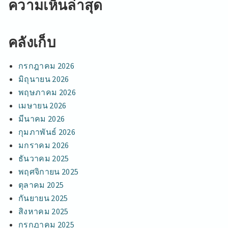
ความเห็นล่าสุด
คลังเก็บ
กรกฎาคม 2026
มิถุนายน 2026
พฤษภาคม 2026
เมษายน 2026
มีนาคม 2026
กุมภาพันธ์ 2026
มกราคม 2026
ธันวาคม 2025
พฤศจิกายน 2025
ตุลาคม 2025
กันยายน 2025
สิงหาคม 2025
กรกฎาคม 2025