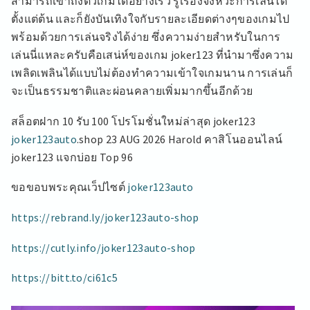
สามารถเข้าถึงตัวเกมได้อย่างเร็ว รู้เรื่องจังหวะการเล่นได้
ตั้งแต่ต้น และก็ยังบันเทิงใจกับรายละเอียดต่างๆของเกมไป
พร้อมด้วยการเล่นจริงได้ง่าย ซึ่งความง่ายสำหรับในการ
เล่นนี่แหละครับคือเสน่ห์ของเกม joker123 ที่นำมาซึ่งความ
เพลิดเพลินได้แบบไม่ต้องทำความเข้าใจเกมนาน การเล่นก็
จะเป็นธรรมชาติและผ่อนคลายเพิ่มมากขึ้นอีกด้วย
สล็อตฝาก 10 รับ 100 โปรโมชั่นใหม่ล่าสุด joker123
joker123auto
.shop 23 AUG 2026 Harold คาสิโนออนไลน์
joker123 แจกบ่อย Top 96
ขอขอบพระคุณเว็ปไซต์
joker123auto
https://rebrand.ly/joker123auto-shop
https://cutly.info/joker123auto-shop
https://bitt.to/ci61c5