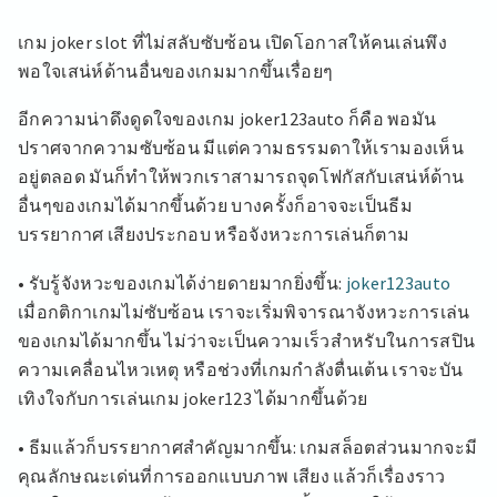
เกม joker slot ที่ไม่สลับซับซ้อน เปิดโอกาสให้คนเล่นพึง
พอใจเสน่ห์ด้านอื่นของเกมมากขึ้นเรื่อยๆ
อีกความน่าดึงดูดใจของเกม joker123auto ก็คือ พอมัน
ปราศจากความซับซ้อน มีแต่ความธรรมดาให้เรามองเห็น
อยู่ตลอด มันก็ทำให้พวกเราสามารถจุดโฟกัสกับเสน่ห์ด้าน
อื่นๆของเกมได้มากขึ้นด้วย บางครั้งก็อาจจะเป็นธีม
บรรยากาศ เสียงประกอบ หรือจังหวะการเล่นก็ตาม
• รับรู้จังหวะของเกมได้ง่ายดายมากยิ่งขึ้น:
joker123auto
เมื่อกติกาเกมไม่ซับซ้อน เราจะเริ่มพิจารณาจังหวะการเล่น
ของเกมได้มากขึ้น ไม่ว่าจะเป็นความเร็วสำหรับในการสปิน
ความเคลื่อนไหวเหตุ หรือช่วงที่เกมกำลังตื่นเต้น เราจะบัน
เทิงใจกับการเล่นเกม joker123 ได้มากขึ้นด้วย
• ธีมแล้วก็บรรยากาศสำคัญมากขึ้น: เกมสล็อตส่วนมากจะมี
คุณลักษณะเด่นที่การออกแบบภาพ เสียง แล้วก็เรื่องราว