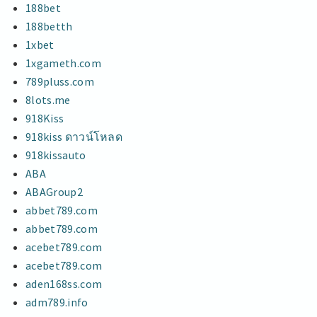
188bet
188betth
1xbet
1xgameth.com
789pluss.com
8lots.me
918Kiss
918kiss ดาวน์โหลด
918kissauto
ABA
ABAGroup2
abbet789.com
abbet789.com
acebet789.com
acebet789.com
aden168ss.com
adm789.info