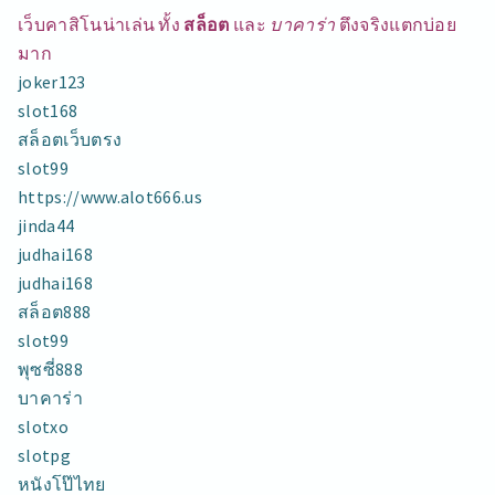
เว็บคาสิโนน่าเล่น ทั้ง
สล็อต
และ
บาคาร่า
ตึงจริงแตกบ่อย
มาก
joker123
slot168
สล็อตเว็บตรง
slot99
https://www.alot666.us
jinda44
judhai168
judhai168
สล็อต888
slot99
พุซซี่888
บาคาร่า
slotxo
slotpg
หนังโป๊ไทย