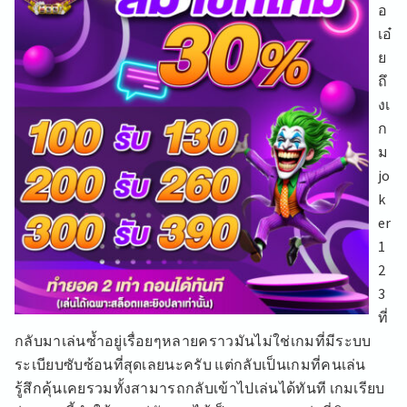
อ
เอ๋
ย
ถึ
งเ
ก
ม
jo
k
er
1
2
3
ที่
กลับมาเล่นซ้ำอยู่เรื่อยๆหลายคราวมันไม่ใช่เกมที่มีระบบ
ระเบียบซับซ้อนที่สุดเลยนะครับ แต่กลับเป็นเกมที่คนเล่น
รู้สึกคุ้นเคยรวมทั้งสามารถกลับเข้าไปเล่นได้ทันที เกมเรียบ