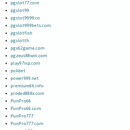
pgslot77.com
pgslot99
pgslot9999.co
pgslot999bets.com
pgslotfish
pgslotth
pgx62game.com
pgzeus88win.com
play97vip.com
pokbet
power999.net
premium66.info
proded888x.com
PunPro66
PunPro66.com
PunPro777
PunPro777.com