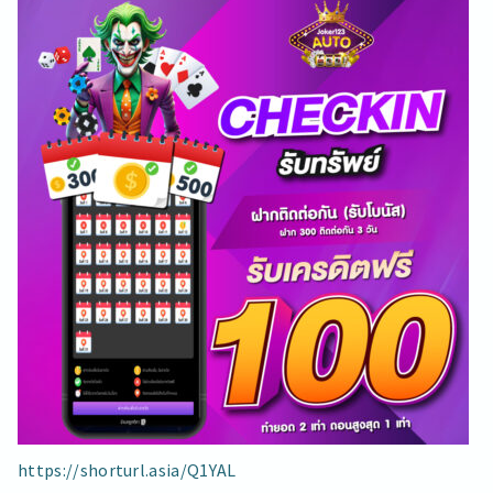
https://shorturl.asia/Q1YAL