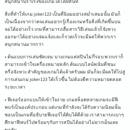
สนุกสนานร่าเริงของเกมได้โดยทันที
สิ่งที่ทำให้เกม joker123 เป็นที่นิยมอย่างสม่ำเสมอนั้น มันก็
เป็นเนื่องจากว่าคนเล่นอยากรู้เรื่องเกมหรือสิ่งที่เกิดขึ้นบน
จอได้อย่างเร็ว เกมที่สามารถสื่อสารวิธีเล่นแล้วก็จังหวะ
ออกมาได้อย่างแจ่มแจ้งและก็รวดเร็วจะมีผลให้พวกเรา
สนุกสนานมากกว่า
• ต้นแบบการเล่นชัดเจน: บางเกมแค่สปินไม่กี่รอบ พวกเราก็
สามารถเข้าใจเครื่องหมายหลัก ต้นแบบไลน์พนันที่ชนะ
หรือจังหวะสำคัญของเกมได้แล้วครับผม มันก็จะมีผลให้ไปสู่
การเล่นเกม joker123 ได้เร็วขึ้น ไม่ต้องตีความหมายตลอด
ระยะเวลา
• ฟีเจอร์ออกแบบให้เข้าใจง่าย: เกมสล็อตหลายเกมจะมีฟี
พบร์เป็นองค์ประกอบ แต่เกมที่กำลังจะได้รับความนิยมนั้น
ชอบเป็นเกมที่อธิบายฟีเจอร์ได้ดิบได้ดีด้วย เราสามารถเบาๆ
ศึกษาฟีพบร์ไปพร้อมๆกับการสปินได้อย่างไม่ยากเย็นเลย
ขอรับ