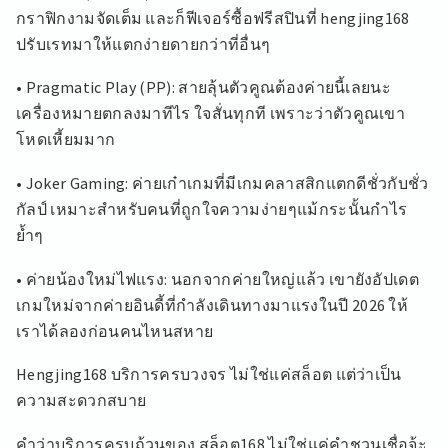
กราฟิกงามจัดเต็ม และก็ฟีเจอร์ซื้อฟรีสปินที่ hengjing168
ปรับเรทมาให้แตกง่ายดายกว่าที่อื่นๆ
• Pragmatic Play (PP): สายลุ้นตัวคูณต้องค่ายนี้เลยนะ
เครื่องหมายตกลงมาทีไร ใจสั่นทุกที เพราะว่าตัวคูณเขา
โหดเหี้ยมมาก
• Joker Gaming: ค่ายเก๋าเกมที่มีเกมคลาสสิกแตกดีชั่วกับชั่ว
กัลป์ เหมาะสำหรับคนที่ถูกใจความง่ายๆแม้กระนั้นกำไร
ย้ำๆ
• ค่ายน้องใหม่ไฟแรง: นอกจากค่ายใหญ่แล้ว เขายังอัปเดต
เกมใหม่จากค่ายอินดี้ที่กำลังเดินทางมาแรงในปี 2026 ให้
เราได้ลองก่อนคนไหนสหาย
Hengjing168 บริการครบวงจร ไม่ใช่แค่สล็อต แต่ว่าเป็น
ความสะดวกสบาย
คำว่าบริการครบถ้วนของ สล็อต168 ไม่ใช่แค่คำชวนเชื่อจ้ะ