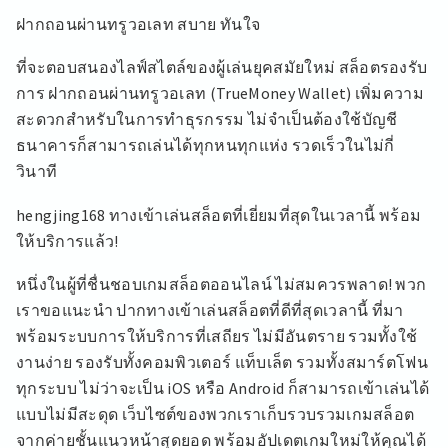
ฝากถอนผ่านทรูวอเลท สบาย ทันใจ
ที่จะตอบสนองไลฟ์สไตล์ของผู้เล่นยุคสมัยใหม่ สล็อตรองรับ
การ ฝากถอนผ่านทรูวอเลท (TrueMoney Wallet) เพิ่มความ
สะดวกสำหรับในการทำธุรกรรม ไม่จำเป็นต้องใช้บัญชี
ธนาคารก็สามารถเล่นได้ทุกหนทุกแห่ง รวดเร็วในไม่กี่
วินาที
hengjing168 ทางเข้าเล่นสล็อตที่เยี่ยมที่สุดในเวลานี้ พร้อม
ให้บริการแล้ว!
หนึ่งในผู้ที่ชื่นชอบเกมสล็อตออนไลน์ ไม่สมควรพลาด! พวก
เราขอแนะนำ ปากทางเข้าเล่นสล็อตที่ดีที่สุดเวลานี้ ที่มา
พร้อมระบบการให้บริการที่เสถียร ไม่มีอันตราย รวมทั้งใช้
งานง่าย รองรับทั้งคอมพิวเตอร์ แท็บเล็ต รวมทั้งสมาร์ตโฟน
ทุกระบบ ไม่ว่าจะเป็น iOS หรือ Android ก็สามารถเข้าเล่นได้
แบบไม่มีสะดุด เว็บไซต์ของพวกเราเก็บรวบรวมเกมสล็อต
จากค่ายชั้นแนวหน้าสุดยอด พร้อมอัปเดตเกมใหม่ให้คุณได้