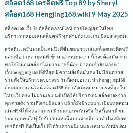
สล็อต168 เครดิตฟรี Top 89 by Sheryl
ใน
เว็บ
สล็อต168 Hengjing168.wiki 9 May 2025
เดียว
คา
สล็อต168 เว็บไซต์สล็อตออนไลน์ ค่ายใหญ่สุดในไทย
สิโน
เว็บ
บริการทดสอบเล่นสล็อตฟรี ทุกค่ายดัง และเกมยิงปลาสุดมัน
เปิด
ใหม่
สวัสดีนะครับ ผมเป็นคนนึงที่ชื่นชอบการเล่นสล็อตเครดิตฟรี
สล็อต168
และเชื่อว่าหลายคนที่เข้ามาอ่านบทความนี้ก็จะต้องมีความ
เครดิต
ฟรี
พอใจในเกมสล็อตไม่มากมายก็น้อย ถ้าคุณกำลังมองหา
TOP
เว็บhengjing168ที่ดีที่สุด มีความยั่งยืนมั่นคง ไม่มีอันตราย
89
รวมทั้งให้บริการครบวงจร วันนี้ผมขอแนะนำ hengjing168
BY
เว็บสล็อตออนไลน์ สล็อต168 ที่กำลังเดินทางมาแรงที่สุดใน
SHERYL
สล็อต168
ไทย เว็บตรง ไม่ผ่านเอเย่นต์ เปิดให้บริการเกมสล็อต168จาก
HENGJING168.WIKI
ทุกค่ายดัง รวมถึงเกมยิงปลา แล้วก็ยังมีระบบระเบียบทดสอบ
9
เล่นฟรีที่ให้คุณสามารถฝึกฝนก่อนพนันจริง ในเนื้อหานี้ ผม
MAY
2025
จะพาทุกคนไปรู้จักกับเว็บแห่งนี้แบบเจาะลึก ว่าทำไม สล็อต
เครดิตฟรี ถึงเป็นเว็บที่ได้รับความนิยมและเหมาะกับนักเดิม