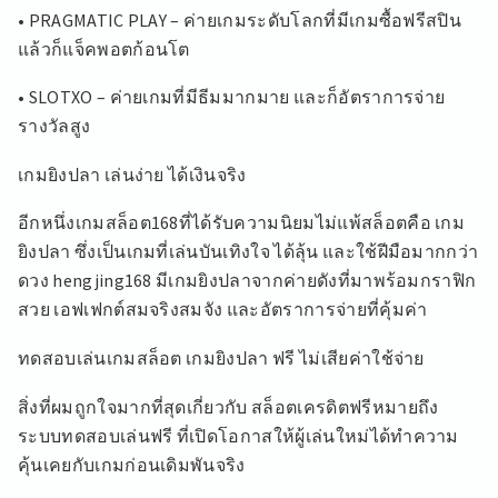
• PRAGMATIC PLAY – ค่ายเกมระดับโลกที่มีเกมซื้อฟรีสปิน
แล้วก็แจ็คพอตก้อนโต
• SLOTXO – ค่ายเกมที่มีธีมมากมาย และก็อัตราการจ่าย
รางวัลสูง
เกมยิงปลา เล่นง่าย ได้เงินจริง
อีกหนึ่งเกมสล็อต168ที่ได้รับความนิยมไม่แพ้สล็อตคือ เกม
ยิงปลา ซึ่งเป็นเกมที่เล่นบันเทิงใจ ได้ลุ้น และใช้ฝีมือมากกว่า
ดวง hengjing168 มีเกมยิงปลาจากค่ายดังที่มาพร้อมกราฟิก
สวย เอฟเฟกต์สมจริงสมจัง และอัตราการจ่ายที่คุ้มค่า
ทดสอบเล่นเกมสล็อต เกมยิงปลา ฟรี ไม่เสียค่าใช้จ่าย
สิ่งที่ผมถูกใจมากที่สุดเกี่ยวกับ สล็อตเครดิตฟรีหมายถึง
ระบบทดสอบเล่นฟรี ที่เปิดโอกาสให้ผู้เล่นใหม่ได้ทำความ
คุ้นเคยกับเกมก่อนเดิมพันจริง