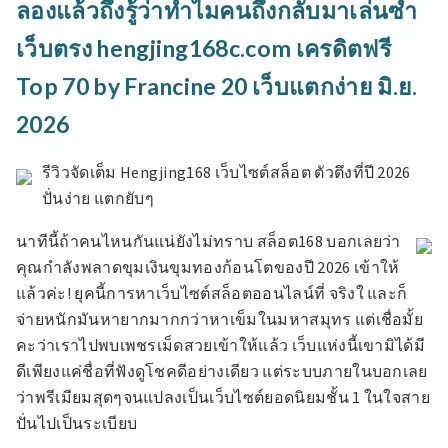
ลองแล้วถึงรู้ว่าทำไมคนถึงกลับมาเล่นซ้ำ
เว็บ
นี้
เว็บตรง hengjing168c.com เครดิตฟรี
แตก
จริง
Top 70 by Francine 20 เว็บแตกง่าย มิ.ย.
ไหม
ลอง
2026
แล้ว
ถึง
รีวิวจัดเต็ม Hengjing168 เว็บไซต์สล็อต ตัวตึงที่ปี 2026
รู้
ว่า
ปั่นง่าย แตกยับๆ
ทำไม
คน
นาทีนี้ถ้าคนไหนกันแน่ยังไม่ทราบ สล็อต168 บอกเลยว่า
ถึง
คุณกำลังพลาดขุมเงินขุมทองก้อนโตของปี 2026 เข้าให้
กลับ
แล้วค่ะ! ยุคนี้การหาเว็บไซต์สล็อตออนไลน์ที่ จริงใ และก็
มา
เล่น
จ่ายหนักมันหายากมากกว่าหาเข็มในมหาสมุทร แต่เชื่อมั้ย
ซ้ำ
คะว่าเราไปพบเพชรเม็ดสวยเข้าให้แล้ว เว็บแห่งนี้เขามิได้มี
เว็บ
ดีเพียงแค่ชื่อที่ฟังดูโชคดีอย่างเดียว แต่ระบบภายในบอกเลย
ตรง
HENGJING168C.COM
ว่าพรีเมียมสุดๆจนแปลงเป็นเว็บไซต์ยอดนิยมชั้น 1 ในใจสาย
เครดิต
ปั่นไปเป็นระเบียบ
ฟรี