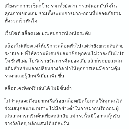
เสี่ยงจากการเช็ดกโกง รวมทั้งยังสามารถมั่นอกมั่นใจใน
คุณภาพของเกม รวมทั้งระบบการฝาก-ถอนที่ปลอดภัยรวม
ทั้งรวดเร็วทันใจ
เว็บไซต์ สล็อต168 ประสบการณ์เหนือระดับ
สล็อตไม่เพียงแค่ให้บริการสล็อตทั่วไป แต่ว่ายังยกระดับด้วย
ระบบ VIP ที่ให้ความพิเศษกับสมาชิกทุกคน ไม่ว่าจะเป็นโปร
โมชั่นพิเศษ โบนัสรายวัน การคืนยอดเสีย แล้วก็ระบบสะสม
แต้มสำหรับแลกเปลี่ยนรางวัล ทำให้ทุกการเล่นมีความคุ้ม
ราคาและรู้สึกพรีเมียมเพิ่มขึ้น
สล็อตเครดิตฟรี เล่นได้ ไม่มีขั้นต่ำ
ไม่ว่าคุณจะมีงบมากหรือน้อย สล็อตเปิดโอกาสให้ทุกคนได้
ร่วมสนุกสนาน เพราะ ไม่มีอย่างต่ำในการฝากหรือถอน ผู้
เล่นสามารถเริ่มต้นเพียงหลักสิบ แม้กระนั้นมีโอกาสลุ้นรับ
รางวัลใหญ่หลักแสนได้แต่ละวัน