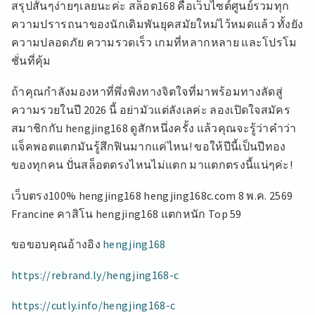
สรุปสั้นๆง่ายๆเลยนะค่ะ สล็อต168 คือเว็บไซต์ศูนย์รวมทุก
ความปรารถนาของนักเดิมพันยุคสมัยใหม่ไว้หมดแล้ว ทั้งยัง
ความปลอดภัย ความรวดเร็ว เกมที่หลากหลาย และโปรโม
ชั่นที่คุ้ม
ถ้าคุณกำลังมองหาที่พึ่งพิงทางจิตใจที่มาพร้อมทางลัดสู่
ความรวยในปี 2026 นี้ อย่ามัวแต่ลังเลค่ะ ลองเปิดใจสมัคร
สมาชิกกับ hengjing168 ดูสักหนึ่งครั้ง แล้วคุณจะรู้ว่าคำว่า
แจ็คพอตแตกมันรู้สึกฟินมากแค่ไหน! ขอให้ปีนี้เป็นปีทอง
ของทุกคน ปั่นสล็อตตรงไหนไม่แตก มาแตกตรงนี้แน่ๆค่ะ!
เว็บตรง100% hengjing168 hengjing168c.com 8 พ.ค. 2569
Francine คาสิโน hengjing168 แตกหนัก Top 59
ขอขอบคุณอ้างอิง
hengjing168
https://rebrand.ly/hengjing168-c
https://cutly.info/hengjing168-c