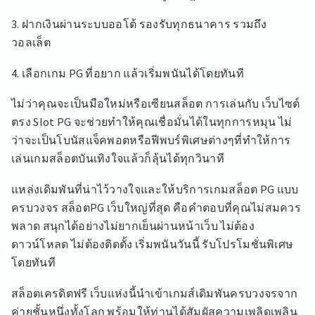
3. ฝากเงินผ่านระบบออโต้ รองรับทุกธนาคาร รวมถึง
วอลเล็ต
4. เลือกเกม PG ที่อยาก แล้วเริ่มพนันได้โดยทันที
ไม่ว่าคุณจะเป็นมือใหม่หรือเซียนสล็อต การเล่นกับ เว็บไซต์
ตรง Slot PG จะช่วยทำให้คุณเชื่อมั่นได้ในทุกการหมุน ไม่
ว่าจะเป็นโบนัสแจ็คพอตหรือฟีพบร์พิเศษต่างๆที่ทำให้การ
เล่นเกมสล็อตบันเทิงใจแล้วก็ลุ้นได้ทุกวินาที
แหล่งเดิมพันที่น่าไว้วางใจและให้บริการเกมสล็อต PG แบบ
ครบวงจร สล็อตPG เว็บใหญ่ที่สุด คือคำตอบที่คุณไม่สมควร
พลาด สนุกได้อย่างไม่ยากเย็นผ่านหน้าเว็บ ไม่ต้อง
ดาวน์โหลด ไม่ต้องติดตั้ง เริ่มพนันวันนี้ รับโปรโมชั่นพิเศษ
โดยทันที
สล็อตเครดิตฟรี เว็บแห่งนี้นำเข้าเกมส์เดิมพันครบวงจรจาก
ค่ายชั้นหนึ่งทั้งโลก พร้อมให้ท่านได้สัมผัสความเพลิดเพลิน