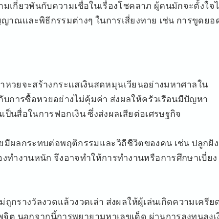
ามเกี่ยวพันกับความเชื่อในเรื่องโชคลาภ ผู้คนมักจะตั้งใจ
จิตวิญญาณและพิธีกรรมต่างๆ ในการเสี่ยงทาย เช่น การขูดยอ
่าหวยจะสร้างกระแสเงินสดหมุนเวียนอย่างมหาศาลใน
ับการซื้อหวยอย่างไม่คุ้มค่า ส่งผลให้ครัวเรือนมีปัญหา
เป็นสื่อในการฟอกเงิน ซึ่งส่งผลเสียต่อเศรษฐกิจ
มีผลกระทบต่อพฤติกรรมและวิถีชีวิตของคน เช่น ปลูกฝัง
องทำงานหนัก จึงอาจทำให้การทำงานหรือการศึกษาเบี่ยง
่ถูกรางวัลงวดแล้วงวดเล่า ส่งผลให้ผู้เล่นเกิดความเครีย
พจิต นอกจากนี้การพยายามหาเลขเด็ด ผ่านการลงทุนลงเง