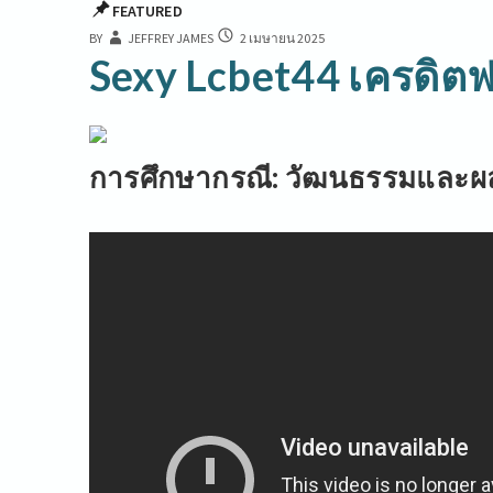
FEATURED
SEXY
BY
JEFFREY JAMES
2 เมษายน 2025
LCBET44
Sexy Lcbet44 เครดิตฟ
เครดิต
ฟรี
การศึกษากรณี: วัฒนธรรมและ