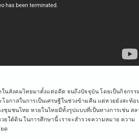
ในสังคมไทยมาตั้งแต่อดีต จนถึงปัจจุบัน โดยเป็นกิจกรร
นและโอกาสในการเป็นเศรษฐีในช่วงข้ามคืน แต่หวยยังสะท้อ
งชุมชนไทย หวยในไทยมีทั้งรูปแบบที่เป็นทางการเช่น สล
ือหวยใต้ดิน ในการศึกษานี้ เราจะสำรวจความหมาย ความ
ียด