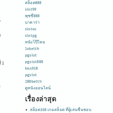
สล็อต888
slot99
พุซซี่888
น
บาคาร่า
slotxo
ร
slotpg
หนังโป๊ไทย
1xbetth
pgslot
pgslot888
่ 1
kiss918
pgslot
188betth
ก
ดูหนังออนไลน์
เรื่องล่าสุด
สล็อต168 เกมสล็อต ที่ผู้เล่นชื่นชอบ