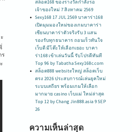
สล็อต168 ของรางวัลกำลังรอ
เจ้าของใหม่ 7 สิงหาคม 2569
Sexy168 17 JUL 2569 บาคาร่า168
เปิดมุมมองใหม่ของเกมบาคาร่า
เซียนบาคาร่าตัวจริงรับ 3 แสน
จะ
รองรับทุกธนาคาร ถอนเร็วทันใจ
่
เว็บดี มีโต๊ะให้เลือกเยอะ บาคา
าร
ร่า168 เข้าเล่นวันนี้ รับโปรดีทันที
ละ
Top 96 by Tabatha Sexy168c.com
สล็อต888 websiteใหญ่ สล็อตเว็บ
ตรง 2026 ประสบการณ์เล่นยุคใหม่
ระบบเสถียร พร้อมเกมให้เลือก
มากมาย casino เว็บแม่ ใหม่ล่าสุด
Top 12 by Chang Jin888.asia 9 SEP
26
ความเห็นล่าสุด