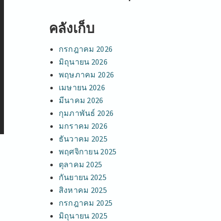
คลังเก็บ
กรกฎาคม 2026
มิถุนายน 2026
พฤษภาคม 2026
เมษายน 2026
มีนาคม 2026
กุมภาพันธ์ 2026
มกราคม 2026
ธันวาคม 2025
พฤศจิกายน 2025
ตุลาคม 2025
กันยายน 2025
สิงหาคม 2025
กรกฎาคม 2025
มิถุนายน 2025