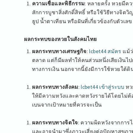
ความเชื่อและพิธีกรรม
: หลายครั้ง หวยมีคว
สักการบูชาสิ่งศักดิ์สิทธิ์ หรือใช้วิธีทาง
ธูป น้ำตาเทียน หรือฝันที่เกี่ยวข้องกับตัวเลข
ผลกระทบของหวยในสังคมไทย
ผลกระทบทางเศรษฐกิจ
:
lcbet44 สมัคร
แม้ว
ตลาด แต่ก็มีผลทำให้คนส่วนหนึ่งเสียเงินไปก
ทางการเงิน นอกจากนี้ยังมีการใช้หวยใต้ดิน
ผลกระทบทางสังคม
:
lcbet44 เข้าสู่ระบบ
หวย
ให้มีความหวังและคาดหวังรายได้โดยไม่ต้
เบนจากเป้าหมายที่ควรจะเป็น
ผลกระทบทางจิตใจ
: ความผิดหวังจากการไม
และอาจนำมาซึ่งภาวะเสี่ยงต่อปัญหาสุขภา