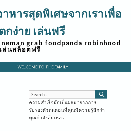
าหารสุดพิเศษจากเราเพื่อ
ง่าย เล่นฟรี
 lineman grab foodpanda robinhood
เล่นสล็อตฟรี
WELCOME TO THE FAMILY!
SEARCH
Search
for:
ความสำเร็จมักเป็นผลมาจากการ
รับรองตัวตนตอนที่คุณมีความรู้สึกว่า
คุณกำลังล้มเหลว