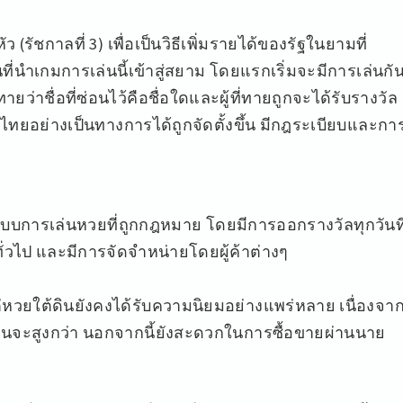
ัว (รัชกาลที่ 3) เพื่อเป็นวิธีเพิ่มรายได้ของรัฐในยามที่
ที่นำเกมการเล่นนี้เข้าสู่สยาม โดยแรกเริ่มจะมีการเล่นกั
ว่าชื่อที่ซ่อนไว้คือชื่อใดและผู้ที่ทายถูกจะได้รับรางวัล
ไทยอย่างเป็นทางการได้ถูกจัดตั้งขึ้น มีกฎระเบียบและกา
แบบการเล่นหวยที่ถูกกฎหมาย โดยมีการออกรางวัลทุกวันที
ั่วไป และมีการจัดจำหน่ายโดยผู้ค้าต่างๆ
แต่หวยใต้ดินยังคงได้รับความนิยมอย่างแพร่หลาย เนื่องจา
ือนจะสูงกว่า นอกจากนี้ยังสะดวกในการซื้อขายผ่านนาย