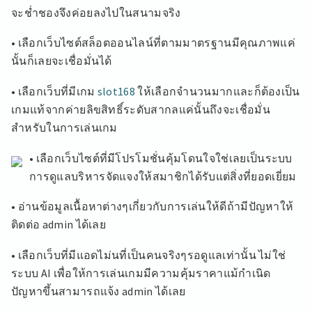
จะช่ำชองจึงค่อยลงไปในสนามจริง
• เลือกเว็บไซต์สล็อตออนไลน์ที่ตามมาตรฐานมีคุณภาพแค่
นั้นก็เลยจะเชื่อมั่นได้
• เลือกเว็บที่มีเกม
slot168
ให้เลือกจำนวนมากและก็ต้องเป็น
เกมแท้จากค่ายลิขสิทธิ์ระดับสากลแค่นั้นถึงจะเชื่อมั่น
สำหรับในการเล่นเกม
• เลือกเว็บไซต์ที่มีโปรโมชั่นคุ้มโดนใจใช่เลยเป็นระบบ
การดูแลบริหารจัดแจงให้สมาชิกได้รับแต่สิ่งที่ยอดเยี่ยม
• อ่านข้อมูลเนื้อหาต่างๆเกี่ยวกับการเล่นให้ดีถ้ามีปัญหาให้
ติดต่อ admin ได้เลย
• เลือกเว็บที่มีแอดไม่นที่เป็นคนจริงๆรอดูแลเท่านั้น ไม่ใช่
ระบบ AI เพื่อให้การเล่นเกมมีความคุ้มราคาแม้กำเนิด
ปัญหาขึ้นสามารถแจ้ง admin ได้เลย