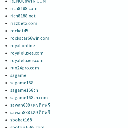
RENO88WIN.COM
rich8188.com
rich8188.net
rizzbetx.com
rocket45
rockstar66win.com
royal online
royaleluxee.com
royaleluxee.com
run24pro.com
sagame
sagame168
sagame168th
sagame168th.com
sawan888 เครดิตฟรี
sawan888 เครดิตฟรี
sbobet168
sbotop1688.com