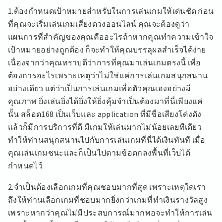
1.ต้องกำหนดเป้าหมายสำหรับในการเล่นเกมให้เด่นชัด ก่อน
ที่คุณจะเริ่มเล่นเกมเสี่ยงดวงออนไลน์ คุณจะต้องดูว่า
แผนการที่สำคัญของคุณคืออะไรถ้าหากคุณทำความเข้าใจ
เป้าหมายอย่างถูกต้อง ก็จะทำให้คุณบรรลุผลสำเร็จได้ง่าย
เนื่องจากว่าคุณทราบดีว่าการที่คุณมาเล่นเกมตรงนี้ เพื่อ
ต้องการอะไรเพราะเหตุว่าไม่ใช่แค่การเล่นเกมสนุกสนาน
อย่างเดียว แต่ว่าเป็นการเล่นเกมเพื่อตัวคุณเองอย่างมี
คุณภาพ ยิ่งเล่นยิ่งได้ยิ่งให้ยิ่งคุ้มจำเป็นต้องมาที่นี่เพียงแค่
นั้น สล็อต168 เป็นเว็บและ application ที่มีชื่อเสียงโด่งดัง
แล้วก็มีการบริการที่ดี มีเกมให้เล่นมากไม่น้อยเลยทีเดียว
ทำให้ท่านสนุกสนานไปกับการเล่นเกมที่นี่ได้เงินทันที เมื่อ
คุณเล่นเกมชนะและก็เป็นไปตามข้อตกลงพื้นที่เว็บได้
กำหนดไว้
2.จำเป็นต้องเลือกเกมที่คุณชอบมากที่สุด เพราะเหตุใดเรา
ถึงให้ท่านเลือกเกมที่ชอบมากยิ่งกว่าเกมที่ทำเงินรางวัลสูง
เพราะหากว่าคุณไม่มีประสบการณ์มากพอจะทำให้การเล่น