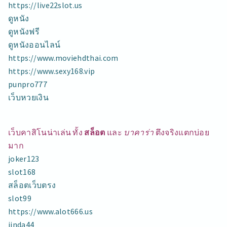
https://live22slot.us
ดูหนัง
ดูหนังฟรี
ดูหนังออนไลน์
https://www.moviehdthai.com
https://www.sexy168.vip
punpro777
เว็บหวยเงิน
เว็บคาสิโนน่าเล่น ทั้ง
สล็อต
และ
บาคาร่า
ตึงจริงแตกบ่อย
มาก
joker123
slot168
สล็อตเว็บตรง
slot99
https://www.alot666.us
jinda44