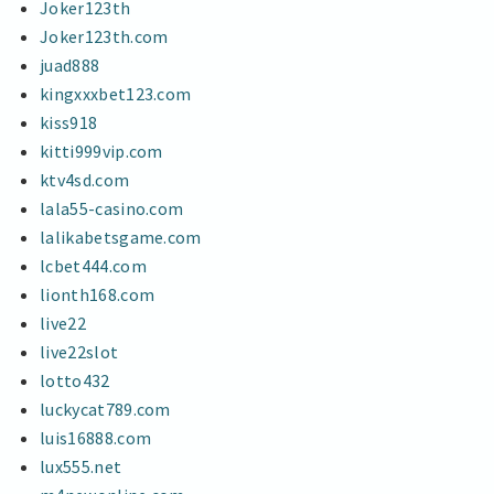
Joker123th
Joker123th.com
juad888
kingxxxbet123.com
kiss918
kitti999vip.com
ktv4sd.com
lala55-casino.com
lalikabetsgame.com
lcbet444.com
lionth168.com
live22
live22slot
lotto432
luckycat789.com
luis16888.com
lux555.net