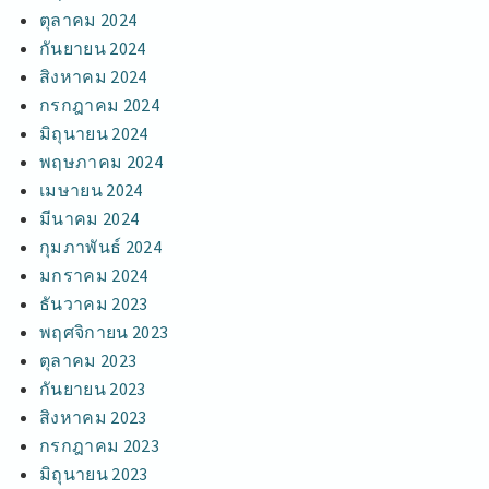
ตุลาคม 2024
กันยายน 2024
สิงหาคม 2024
กรกฎาคม 2024
มิถุนายน 2024
พฤษภาคม 2024
เมษายน 2024
มีนาคม 2024
กุมภาพันธ์ 2024
มกราคม 2024
ธันวาคม 2023
พฤศจิกายน 2023
ตุลาคม 2023
กันยายน 2023
สิงหาคม 2023
กรกฎาคม 2023
มิถุนายน 2023