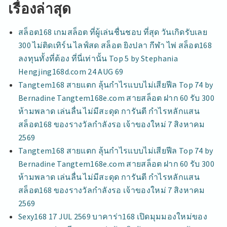
เรื่องล่าสุด
สล็อต168 เกมสล็อต ที่ผู้เล่นชื่นชอบ ที่สุด วันเกิดรับเลย
300 ไม่ติดเทิร์น ไลฟ์สด สล็อต ยิงปลา กีฬา ไพ่ สล็อต168
ลงทุนทั้งที่ต้อง ที่นี่เท่านั้น Top 5 by Stephania
Hengjing168d.com 24 AUG 69
Tangtem168 สายแตก ลุ้นกำไรแบบไม่เสียฟีล Top 74 by
Bernadine Tangtem168e.com สายสล็อต ฝาก 60 รับ 300
ห้ามพลาด เล่นลื่น ไม่มีสะดุด การันตี กำไรหลักแสน
สล็อต168 ของรางวัลกำลังรอ เจ้าของใหม่ 7 สิงหาคม
2569
Tangtem168 สายแตก ลุ้นกำไรแบบไม่เสียฟีล Top 74 by
Bernadine Tangtem168e.com สายสล็อต ฝาก 60 รับ 300
ห้ามพลาด เล่นลื่น ไม่มีสะดุด การันตี กำไรหลักแสน
สล็อต168 ของรางวัลกำลังรอ เจ้าของใหม่ 7 สิงหาคม
2569
Sexy168 17 JUL 2569 บาคาร่า168 เปิดมุมมองใหม่ของ