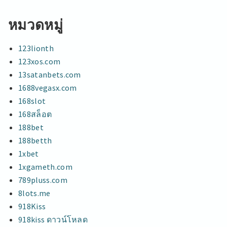
หมวดหมู่
123lionth
123xos.com
13satanbets.com
1688vegasx.com
168slot
168สล็อต
188bet
188betth
1xbet
1xgameth.com
789pluss.com
8lots.me
918Kiss
918kiss ดาวน์โหลด