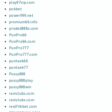
play97vip.com
pokbet
power999.net
premium66.info
proded888x.com
PunPro66
PunPro66.com
PunPro777
PunPro777.com
puntaek66
puntaek77
Pussy888
pussy888play
pussy888win
ramclubx.com
ramclubx.com
realflikbet.com