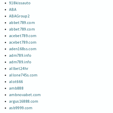
918kissauto
ABA
ABAGroup2
abbet789.com
abbet789.com
acebet789.com
acebet789.com
aden168ss.com
adm789.info
adm789.info
allbet24hr
allone745s.com
alot666
amb888
ambnovabet.com
argus16888.com
asb9999.com