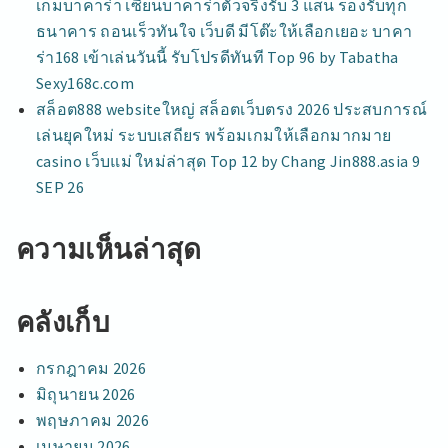
เกมบาคาร่า เซียนบาคาร่าตัวจริงรับ 3 แสน รองรับทุก
ธนาคาร ถอนเร็วทันใจ เว็บดี มีโต๊ะให้เลือกเยอะ บาคา
ร่า168 เข้าเล่นวันนี้ รับโปรดีทันที Top 96 by Tabatha
Sexy168c.com
สล็อต888 websiteใหญ่ สล็อตเว็บตรง 2026 ประสบการณ์
เล่นยุคใหม่ ระบบเสถียร พร้อมเกมให้เลือกมากมาย
casino เว็บแม่ ใหม่ล่าสุด Top 12 by Chang Jin888.asia 9
SEP 26
ความเห็นล่าสุด
คลังเก็บ
กรกฎาคม 2026
มิถุนายน 2026
พฤษภาคม 2026
เมษายน 2026