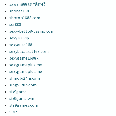
sawan888 เครดิตฟรี
sbobet168
sbotop1688.com
scr888
sexxybet168-casino.com
sexy168vip
sexyauto168
sexybaccarat168.com
sexygame1688k
sexygameplus.me
sexygameplus.me
shinobi24hr.com
sing55fun.com
six9game
six9game.win
sl99games.com
Slot