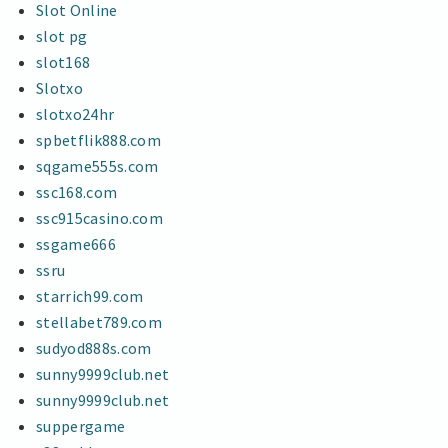
Slot Online
slot pg
slot168
Slotxo
slotxo24hr
spbetflik888.com
sqgame555s.com
ssc168.com
ssc915casino.com
ssgame666
ssru
starrich99.com
stellabet789.com
sudyod888s.com
sunny9999club.net
sunny9999club.net
suppergame