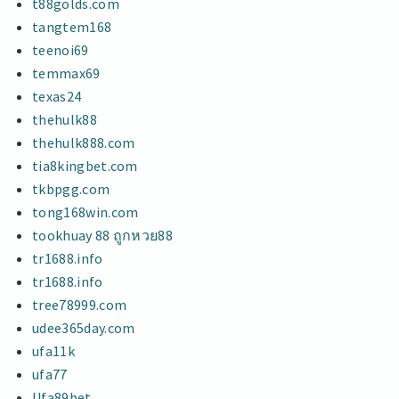
t88golds.com
tangtem168
teenoi69
temmax69
texas24
thehulk88
thehulk888.com
tia8kingbet.com
tkbpgg.com
tong168win.com
tookhuay 88 ถูกหวย88
tr1688.info
tr1688.info
tree78999.com
udee365day.com
ufa11k
ufa77
Ufa89bet