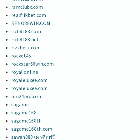
ramclubx.com
realflikbet.com
RENO88WIN.COM
rich8188.com
rich8188.net
rizzbetx.com
rocket45
rockstar66win.com
royal online
royaleluxee.com
royaleluxee.com
run24pro.com
sagame
sagame168
sagame168th
sagame168th.com
sawan888 เครดิตฟรี