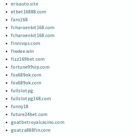
erisauto.site
etbet16888.com
faro168
fcharoenkit168.com
fcharoenkit168.com
finnivips.com
fiwdee.win
fizz169bet.com
fortune99vip.com
fox689ok.com
fox689ok.com
fullslotpg
fullslotpg168.com
funny18
future24bet.com
goatbetroyalcasino.com
goatza888fin.com