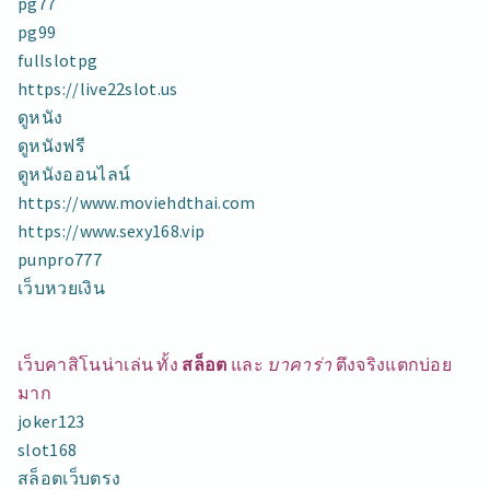
pg77
pg99
fullslotpg
https://live22slot.us
ดูหนัง
ดูหนังฟรี
ดูหนังออนไลน์
https://www.moviehdthai.com
https://www.sexy168.vip
punpro777
เว็บหวยเงิน
เว็บคาสิโนน่าเล่น ทั้ง
สล็อต
และ
บาคาร่า
ตึงจริงแตกบ่อย
มาก
joker123
slot168
สล็อตเว็บตรง