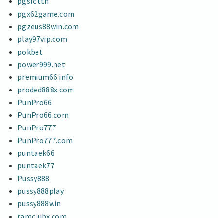
pgslotth
pgx62game.com
pgzeus88win.com
play97vip.com
pokbet
power999.net
premium66.info
proded888x.com
PunPro66
PunPro66.com
PunPro777
PunPro777.com
puntaek66
puntaek77
Pussy888
pussy888play
pussy888win
ramclubx.com