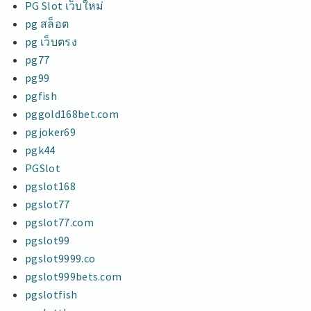
PG Slot เว็บใหม่
pg สล็อต
pg เว็บตรง
pg77
pg99
pgfish
pggold168bet.com
pgjoker69
pgk44
PGSlot
pgslot168
pgslot77
pgslot77.com
pgslot99
pgslot9999.co
pgslot999bets.com
pgslotfish