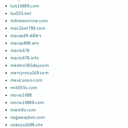
luis16888.com
lux555.net
m4newonline.com
mac1bet789.com
macau69 สมัคร
macau888.win
mario678
mario678.info
meekin365day.com
mercyrosa168.com
mexicanoo.com
mib555s.com
mono1688
mono16888.com
mwin9s.com
nagawaybet.com
nakoya1688.site