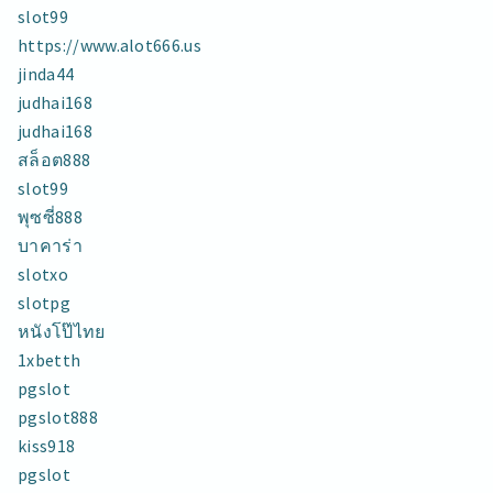
slot99
https://www.alot666.us
jinda44
judhai168
judhai168
สล็อต888
slot99
พุซซี่888
บาคาร่า
slotxo
slotpg
หนังโป๊ไทย
1xbetth
pgslot
pgslot888
kiss918
pgslot