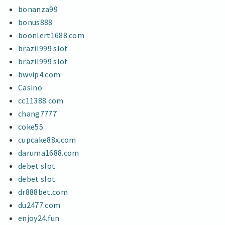
bonanza99
bonus888
boonlert1688.com
brazil999 slot
brazil999 slot
bwvip4.com
Casino
cc11388.com
chang7777
coke55
cupcake88x.com
daruma1688.com
debet slot
debet slot
dr888bet.com
du2477.com
enjoy24.fun