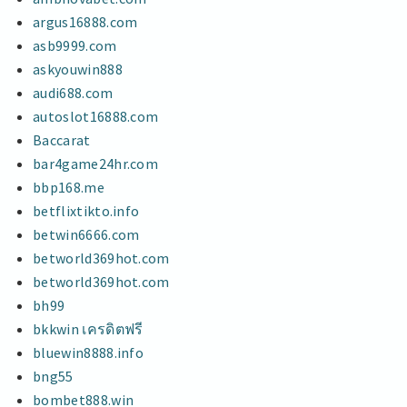
argus16888.com
asb9999.com
askyouwin888
audi688.com
autoslot16888.com
Baccarat
bar4game24hr.com
bbp168.me
betflixtikto.info
betwin6666.com
betworld369hot.com
betworld369hot.com
bh99
bkkwin เครดิตฟรี
bluewin8888.info
bng55
bombet888.win