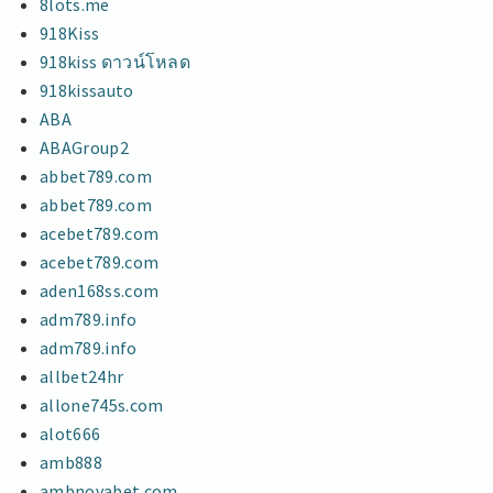
8lots.me
918Kiss
918kiss ดาวน์โหลด
918kissauto
ABA
ABAGroup2
abbet789.com
abbet789.com
acebet789.com
acebet789.com
aden168ss.com
adm789.info
adm789.info
allbet24hr
allone745s.com
alot666
amb888
ambnovabet.com