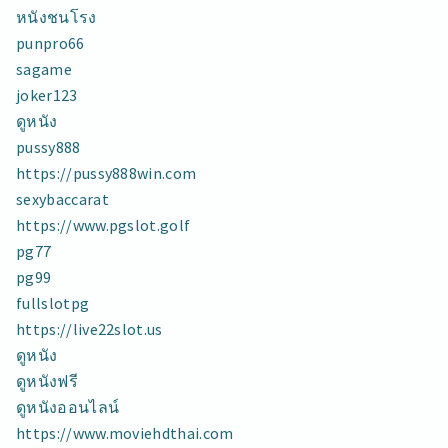
ทดลอง
หนังชนโรง
เล่น
punpro66
TOP
sagame
11
BY
joker123
ELYSE
ดูหนัง
เศรษฐี99
pussy888
ST99.FUN
5
https://pussy888win.com
sexybaccarat
https://www.pgslot.golf
pg77
pg99
fullslotpg
https://live22slot.us
ดูหนัง
ดูหนังฟรี
ดูหนังออนไลน์
https://www.moviehdthai.com