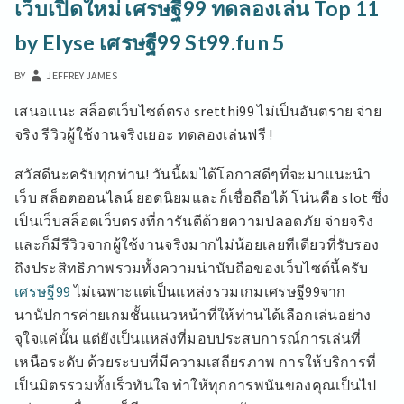
เว็บเปิดใหม่ เศรษฐี99 ทดลองเล่น Top 11
สวนสุนันทา
มหา
by Elyse เศรษฐี99 St99.fun 5
ลัย
ราชภัฏ
BY
JEFFREY JAMES
อันดับ
1
เสนอแนะ สล็อตเว็บไซต์ตรง sretthi99 ไม่เป็นอันตราย จ่าย
ของ
จริง รีวิวผู้ใช้งานจริงเยอะ ทดลองเล่นฟรี !
ไทย
มหาวิทยาลัย
สวัสดีนะครับทุกท่าน! วันนี้ผมได้โอกาสดีๆที่จะมาแนะนำ
อันดับ
เว็บ สล็อตออนไลน์ ยอดนิยมและก็เชื่อถือได้ โน่นคือ slot ซึ่ง
1
มหาวิทยาลัย
เป็นเว็บสล็อตเว็บตรงที่การันตีด้วยความปลอดภัย จ่ายจริง
ราชภัฏ
และก็มีรีวิวจากผู้ใช้งานจริงมากไม่น้อยเลยทีเดียวที่รับรอง
มหาวิทยาลัย
ถึงประสิทธิภาพรวมทั้งความน่านับถือของเว็บไซต์นี้ครับ
สวนสุนันทา
รับ
เศรษฐี99
ไม่เฉพาะแต่เป็นแหล่งรวมเกมเศรษฐี99จาก
สมัคร
นานัปการค่ายเกมชั้นแนวหน้าที่ให้ท่านได้เลือกเล่นอย่าง
นักศึกษา
จุใจแค่นั้น แต่ยังเป็นแหล่งที่มอบประสบการณ์การเล่นที่
ใหม่
TOP
เหนือระดับ ด้วยระบบที่มีความเสถียรภาพ การให้บริการที่
56
เป็นมิตรรวมทั้งเร็วทันใจ ทำให้ทุกการพนันของคุณเป็นไป
BY