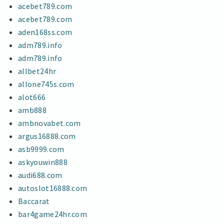
acebet789.com
acebet789.com
aden168ss.com
adm789.info
adm789.info
allbet24hr
allone745s.com
alot666
amb888
ambnovabet.com
argus16888.com
asb9999.com
askyouwin888
audi688.com
autoslot16888.com
Baccarat
bar4game24hr.com