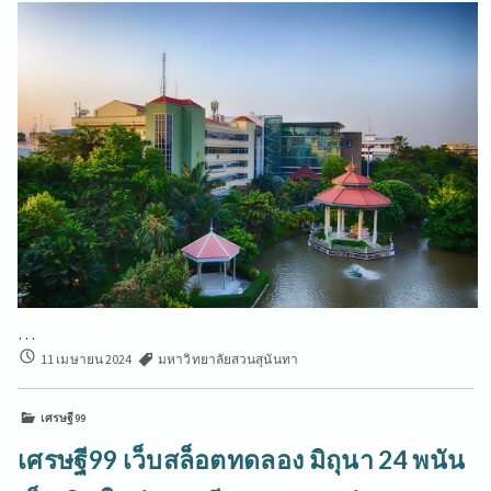
…
ราชภัฏ
11 เมษายน 2024
มหาวิทยาลัยสวนสุนันทา
สวนสุนันทา
SSRU.AC.TH
เศรษฐี99
16
เมษา
เศรษฐี99 เว็บสล็อตทดลอง มิถุนา 24 พนัน
2024
ราชภัฏ