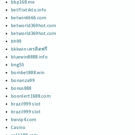
bbp168.me
betflixtikto.info
betwin6666.com
betworld369hot.com
betworld369hot.com
bh99
bkkwin เครดิตฟรี
bluewin8888.info
bng55
bombet888.win
bonanza99
bonus888
boonlert1688.com
brazil999 slot
brazil999 slot
bwvip4.com
Casino
cc11388.com