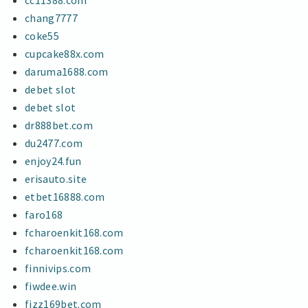
chang7777
coke55
cupcake88x.com
daruma1688.com
debet slot
debet slot
dr888bet.com
du2477.com
enjoy24.fun
erisauto.site
etbet16888.com
faro168
fcharoenkit168.com
fcharoenkit168.com
finnivips.com
fiwdee.win
fizz169bet.com