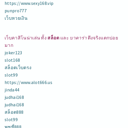
https://www.sexy168.vip
punpro777
เว็บหวยเงิน
เว็บคาสิโนน่าเล่น ทั้ง
สล็อต
และ
บาคาร่า
ตึงจริงแตกบ่อย
มาก
joker123
slot168
สล็อตเว็บตรง
slot99
https://www.alot666.us
jinda44
judhai168
judhai168
สล็อต888
slot99
พุซซี่888