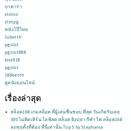
บาคาร่า
slotxo
slotpg
หนังโป๊ไทย
1xbetth
pgslot
pgslot888
kiss918
pgslot
188betth
ดูหนังออนไลน์
เรื่องล่าสุด
สล็อต168 เกมสล็อต ที่ผู้เล่นชื่นชอบ ที่สุด วันเกิดรับเลย
300 ไม่ติดเทิร์น ไลฟ์สด สล็อต ยิงปลา กีฬา ไพ่ สล็อต168
ลงทุนทั้งที่ต้อง ที่นี่เท่านั้น Top 5 by Stephania