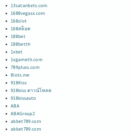
13satanbets.com
1688vegasx.com
168slot
168สล็อต
188bet
188betth
1xbet
1xgameth.com
789pluss.com
8lots.me
918Kiss
918kiss ดาวน์โหลด
918kissauto
ABA
ABAGroup2
abbet789.com
abbet789.com