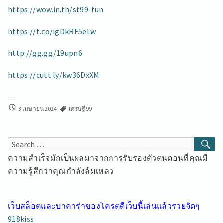
https://wow.in.th/st99-fun
https://t.co/igDkRF5eLw
http://gg.gg/19upn6
https://cutt.ly/kw36DxXM
…
เศรษฐี99
3 เมษายน 2024
เศรษฐี99
เว็บ
สล็อต
ทดลอง
SE
Search
มิ
for:
ความสำเร็จมักเป็นผลมาจากการรับรองตัวตนตอนที่คุณมี
ถุนา
24
ความรู้สึกว่าคุณกำลังล้มเหลว
พนัน
เว็บ
เปิด
เว็บสล็อตและบาคาร่าของโครตดีเว็บนี้เล่นแล้วรวยจัดๆ
ใหม่
เศรษฐี99
918kiss