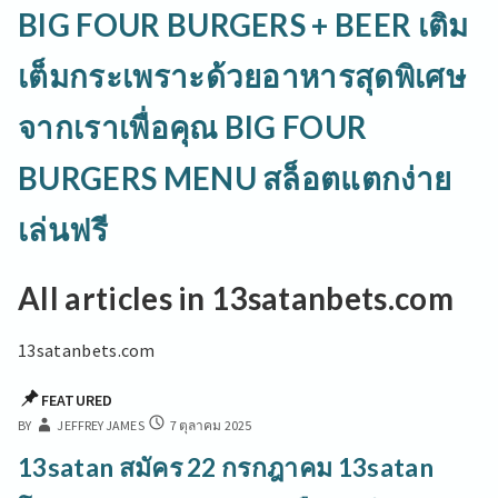
BIG FOUR BURGERS + BEER เติม
เต็มกระเพราะด้วยอาหารสุดพิเศษ
จากเราเพื่อคุณ BIG FOUR
BURGERS MENU สล็อตแตกง่าย
เล่นฟรี
All articles in 13satanbets.com
13satanbets.com
FEATURED
13SATAN
BY
JEFFREY JAMES
7 ตุลาคม 2025
สมัคร
13satan สมัคร 22 กรกฎาคม 13satan
22
กรกฎาคม