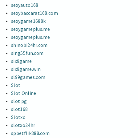
sexyauto168
sexybaccarat168.com
sexygame1688k
sexygameplus.me
sexygameplus.me
shinobi24hr.com
sing55fun.com
six9game
six9game.win
sl99games.com
Slot
Slot Online
slot pg
slot168
Slotxo
slotxo24hr
spbetflik888.com