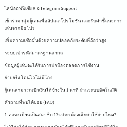
ไลน์ออฟฟิเชียล & Telegram Support
เข้าร่วมกลุ่มผู้เล่นเพื่ออัปเดตโปรโมชัน และรับคำชี้แนะการ
เล่นจากมือโปร
เพิ่มความเชื่อมั่นด้วยความปลอดภัยระดับที่ถือว่าสูง
ระบบเข้ารหัสมาตรฐานสากล
ข้อมูลผู้เล่นจะได้รับการปกป้องตลอดการใช้งาน
จ่ายจริง โอนไว ไม่มีโกง
ผู้เล่นสามารถเบิกเงินได้ข้างใน 1 นาที ผ่านระบบอัตโนมัติ
คำถามที่พบได้บ่อย (FAQ)
1. ลงทะเบียนเป็นสมาชิก 13satan ต้องเสียค่าใช้จ่ายไหม?
ไม่มีค่าใช้จ่าย สามารถสมัครได้ฟรี และรับเครดิตฟรีได้ใน