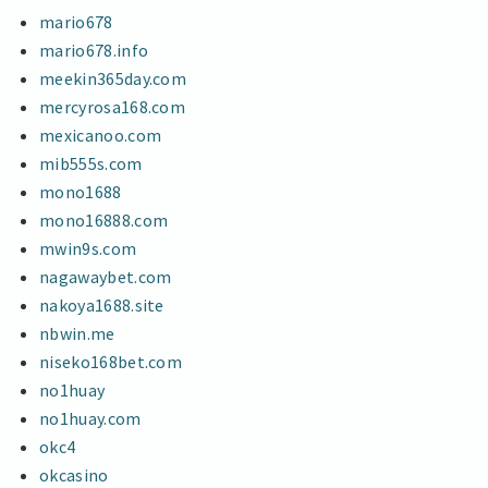
mario678
mario678.info
meekin365day.com
mercyrosa168.com
mexicanoo.com
mib555s.com
mono1688
mono16888.com
mwin9s.com
nagawaybet.com
nakoya1688.site
nbwin.me
niseko168bet.com
no1huay
no1huay.com
okc4
okcasino