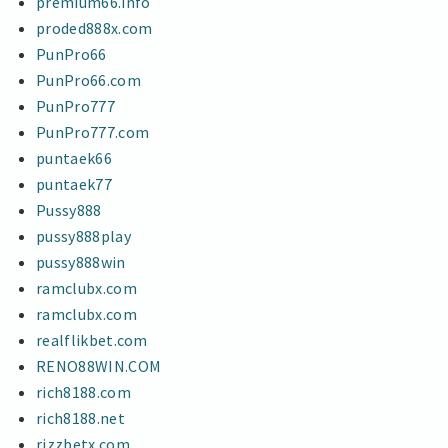
premium66.info
proded888x.com
PunPro66
PunPro66.com
PunPro777
PunPro777.com
puntaek66
puntaek77
Pussy888
pussy888play
pussy888win
ramclubx.com
ramclubx.com
realflikbet.com
RENO88WIN.COM
rich8188.com
rich8188.net
rizzbetx.com