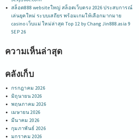
สล็อต888 websiteใหญ่ สล็อตเว็บตรง 2026 ประสบการณ์
เล่นยุคใหม่ ระบบเสถียร พร้อมเกมให้เลือกมากมาย
casino เว็บแม่ ใหม่ล่าสุด Top 12 by Chang Jin888.asia 9
SEP 26
ความเห็นล่าสุด
คลังเก็บ
กรกฎาคม 2026
มิถุนายน 2026
พฤษภาคม 2026
เมษายน 2026
มีนาคม 2026
กุมภาพันธ์ 2026
มกราคม 2026