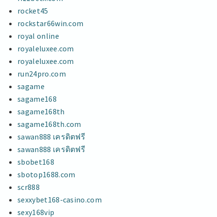
rocket45
rockstar66win.com
royal online
royaleluxee.com
royaleluxee.com
run24pro.com
sagame
sagame168
sagame168th
sagame168th.com
sawan888 เครดิตฟรี
sawan888 เครดิตฟรี
sbobet168
sbotop1688.com
scr888
sexxybet168-casino.com
sexy168vip