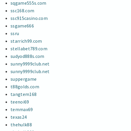
sqgame555s.com
ssc168.com
ssc915casino.com
ssgame666
ssru
starrich99.com
stellabet789.com
sudyod888s.com
sunny9999club.net
sunny9999club.net
suppergame
t88golds.com
tangtem168
teenoi69
temmax69
texas24
thehulk88