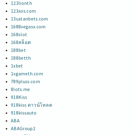
123lionth
123xos.com
13satanbets.com
1688vegasx.com
168slot
168สล็อต
188bet
188betth
1xbet
1xgameth.com
789pluss.com
8lots.me
918Kiss
918kiss ดาวน์โหลด
918kissauto
ABA
ABAGroup2