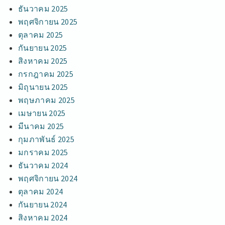
ธันวาคม 2025
พฤศจิกายน 2025
ตุลาคม 2025
กันยายน 2025
สิงหาคม 2025
กรกฎาคม 2025
มิถุนายน 2025
พฤษภาคม 2025
เมษายน 2025
มีนาคม 2025
กุมภาพันธ์ 2025
มกราคม 2025
ธันวาคม 2024
พฤศจิกายน 2024
ตุลาคม 2024
กันยายน 2024
สิงหาคม 2024