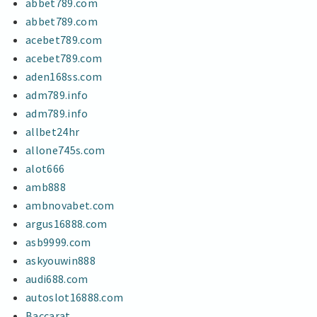
abbet789.com
abbet789.com
acebet789.com
acebet789.com
aden168ss.com
adm789.info
adm789.info
allbet24hr
allone745s.com
alot666
amb888
ambnovabet.com
argus16888.com
asb9999.com
askyouwin888
audi688.com
autoslot16888.com
Baccarat