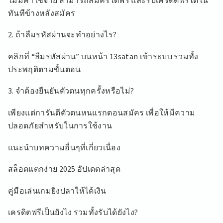
ทันทีข้างหลังสมัคร
2. ถ้าลืมรหัสผ่านจะทำอย่างไร?
คลิกที่ “ลืมรหัสผ่าน” บนหน้า 13satan เข้าระบบ รวมทั้ง
ประพฤติตามขั้นตอน
3. จำต้องยืนยันตัวตนทุกครั้งหรือไม่?
เพียงแต่การันตีตัวตนหนแรกตอนสมัคร เพื่อให้มีความ
ปลอดภัยสำหรับในการใช้งาน
แนะนำบทความอื่นๆที่เกี่ยวเนื่อง
สล็อตแตกง่าย 2025 อัปเดตล่าสุด
คู่มือเล่นเกมยิงปลาให้ได้เงิน
เครดิตฟรีเป็นยังไง รวมทั้งรับได้ยังไง?