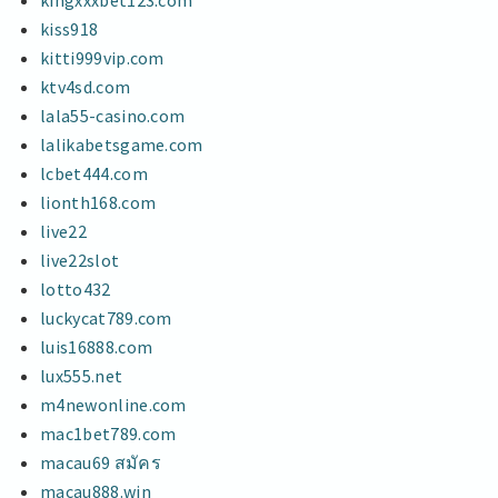
kingxxxbet123.com
kiss918
kitti999vip.com
ktv4sd.com
lala55-casino.com
lalikabetsgame.com
lcbet444.com
lionth168.com
live22
live22slot
lotto432
luckycat789.com
luis16888.com
lux555.net
m4newonline.com
mac1bet789.com
macau69 สมัคร
macau888.win