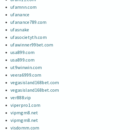
ufamnn.com
ufanance
ufanance789.com
ufasnake
ufasocietyth.com
ufawinner99bet.com
usa899.com
usa899.com
ut9winwin.com
veera6999.com
vegasisland168bet.com
vegasisland168bet.com
ver888.vip
viperpro1.com
vipmgm8.net
vipmgm8.net
visdomm.com