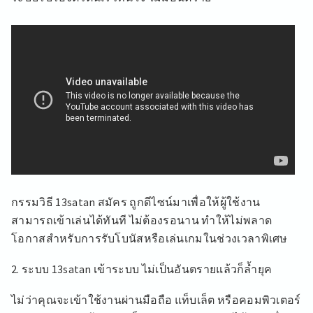
กรรมวิธี 13satan สมัคร ถูกดีไซน์มาเพื่อให้ผู้ใช้งาน
สามารถเข้าเล่นได้ทันที ไม่ต้องรอนาน ทำให้ไม่พลาด
โอกาสสำหรับการรับโบนัสหรือเล่นเกมในช่วงเวลาพิเศษ
2. ระบบ 13satan เข้าระบบ ไม่เป็นอันตรายแล้วก็ล้ำยุค
ไม่ว่าคุณจะเข้าใช้งานผ่านมือถือ แท็บเล็ต หรือคอมพิวเตอร์