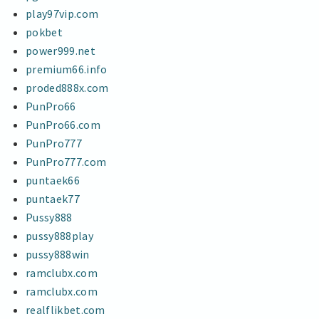
play97vip.com
pokbet
power999.net
premium66.info
proded888x.com
PunPro66
PunPro66.com
PunPro777
PunPro777.com
puntaek66
puntaek77
Pussy888
pussy888play
pussy888win
ramclubx.com
ramclubx.com
realflikbet.com