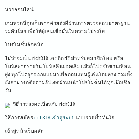
{ปลา
หวยออนไลน์
ตาย
ไว
เกมพวกนี้ถูกเก็บจากค่ายดังที่ผ่านการตรวจสอบมาตรฐาน
ไม่
ต้อง
ระดับโลก เพื่อให้ผู้เล่นเชื่อมั่นในความโปร่งใส
ลุ้น
นาน}
โปรโมชั่นจัดหนัก
TOP
1
ไม่ว่าจะเป็น rich818 เครดิตฟรี สำหรับสมาชิกใหม่ หรือ
BY
โบนัสฝากรายวัน โบนัสคืนยอดเสีย แล้วก็โปรชักชวนเพื่อน
ANDREAS
ฝูง ทุกโปรถูกออกแบบมาเพื่อตอบแทนผู้เล่นโดยตรง รวมทั้ง
ยังสามารถติดตามอัปเดตผ่านหน้าโปรโมชั่นได้ทุกเมื่อเชื่อ
วัน
วิธีการลงทะเบียนกับ rich818
วิธีการสมัคร
rich818 เข้าสู่ระบบ
แบบรวดเร็วทันใจ
เข้าสู่หน้าเว็บหลัก