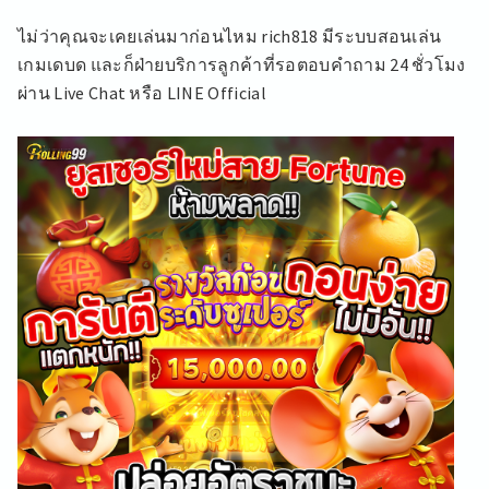
ไม่ว่าคุณจะเคยเล่นมาก่อนไหม rich818 มีระบบสอนเล่น
เกมเดบด และก็ฝ่ายบริการลูกค้าที่รอตอบคำถาม 24 ชั่วโมง
ผ่าน Live Chat หรือ LINE Official