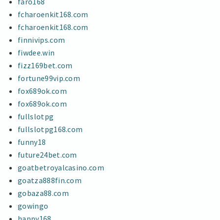
faro168
fcharoenkit168.com
fcharoenkit168.com
finnivips.com
fiwdee.win
fizz169bet.com
fortune99vip.com
fox689ok.com
fox689ok.com
fullslotpg
fullslotpg168.com
funny18
future24bet.com
goatbetroyalcasino.com
goatza888fin.com
gobaza88.com
gowingo
happy168