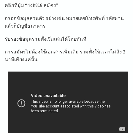
คลิกที่ปุ่ม “rich818 สมัคร”
กรอกข้อมูลส่วนตัว อย่างเช่น หมายเลขโทรศัพท์ รหัสผ่าน
แล้วก็บัญชีธนาคาร
รับรองข้อมูลรวมทั้งเริ่มเล่นได้โดยทันที
การสมัครไม่ต้องใช้เอกสารเพิ่มเติม รวมทั้งใช้เวลาไม่ถึง 2
นาทีเพียงแค่นั้น