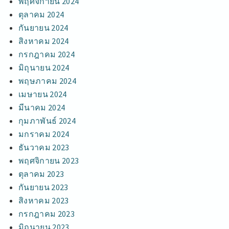
พฤศจิกายน 2024
ตุลาคม 2024
กันยายน 2024
สิงหาคม 2024
กรกฎาคม 2024
มิถุนายน 2024
พฤษภาคม 2024
เมษายน 2024
มีนาคม 2024
กุมภาพันธ์ 2024
มกราคม 2024
ธันวาคม 2023
พฤศจิกายน 2023
ตุลาคม 2023
กันยายน 2023
สิงหาคม 2023
กรกฎาคม 2023
มิถุนายน 2023