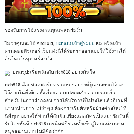
รองรับการใช้แรงงานทุกแพลตฟอร์ม
ไม่ว่าคุณจะใช้ Android,
rich818 เข้าสู่ระบบ
iOS หรือเข้า
ผ่านคอมพิวเตอร์ เว็บแห่งนี้ได้รับการออกแบบให้ใช้งานได้
ลื่นไหลในทุกเครื่องมือ
บทสรุป: เริ่มพนันกับ rich818 อย่างมั่นใจ
rich818 คือแพลตฟอร์มที่รวมทุกๆอย่างที่ผู้เล่นอยากได้เอา
ไว้ภายในที่เดียว ทั้งเรื่องความปลอดภัย ความรวดเร็ว
สำหรับในการฝากถอน การให้บริการที่โปร่งใส แล้วก็เกมที่
นานาประการ ไม่ว่าคุณต้องการเริ่มต้นหรือย้ายค่ายใหม่ ที่
นี่มีทุกๆอย่างให้ท่านได้สัมผัส เพียงแต่สมัครเป็นสมาชิกวันนี้
รับโดยทันที rich818 เครดิตฟรี รวมทั้งเข้าสู่โลกแห่งความ
สนุกสนานแบบไม่มีขีดจำกัด