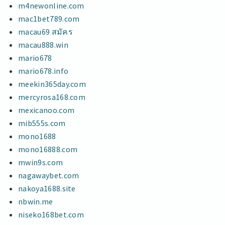
m4newonline.com
mac1bet789.com
macau69 สมัคร
macau888.win
mario678
mario678.info
meekin365day.com
mercyrosa168.com
mexicanoo.com
mib555s.com
mono1688
mono16888.com
mwin9s.com
nagawaybet.com
nakoya1688.site
nbwin.me
niseko168bet.com