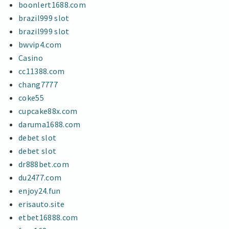
boonlert1688.com
brazil999 slot
brazil999 slot
bwvip4.com
Casino
cc11388.com
chang7777
coke55
cupcake88x.com
daruma1688.com
debet slot
debet slot
dr888bet.com
du2477.com
enjoy24.fun
erisauto.site
etbet16888.com