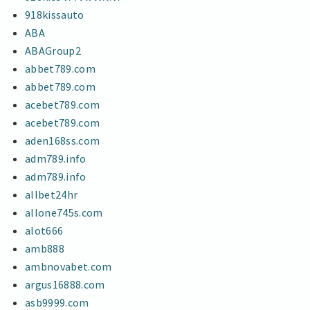
918kissauto
ABA
ABAGroup2
abbet789.com
abbet789.com
acebet789.com
acebet789.com
aden168ss.com
adm789.info
adm789.info
allbet24hr
allone745s.com
alot666
amb888
ambnovabet.com
argus16888.com
asb9999.com