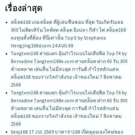
เรื่องล่าสุด
สล็อต168 เกมสล็อต ที่ผู้เล่นชื่นชอบ ที่สุด วันเกิดรับเลย
300 ไม่ติดเทิร์น ไลฟ์สด สล็อต ยิงปลา กีฬา ไพ่ สล็อต168
ลงทุนทั้งที่ต้อง ที่นี่เท่านั้น Top 5 by Stephania
Hengjing168d.com 24 AUG 69
Tangtem168 สายแตก ลุ้นกำไรแบบไม่เสียฟีล Top 74 by
Bernadine Tangtem168e.com สายสล็อต ฝาก 60 รับ 300
ห้ามพลาด เล่นลื่น ไม่มีสะดุด การันตี กำไรหลักแสน
สล็อต168 ของรางวัลกำลังรอ เจ้าของใหม่ 7 สิงหาคม
2569
Tangtem168 สายแตก ลุ้นกำไรแบบไม่เสียฟีล Top 74 by
Bernadine Tangtem168e.com สายสล็อต ฝาก 60 รับ 300
ห้ามพลาด เล่นลื่น ไม่มีสะดุด การันตี กำไรหลักแสน
สล็อต168 ของรางวัลกำลังรอ เจ้าของใหม่ 7 สิงหาคม
2569
Sexy168 17 JUL 2569 บาคาร่า168 เปิดมุมมองใหม่ของ