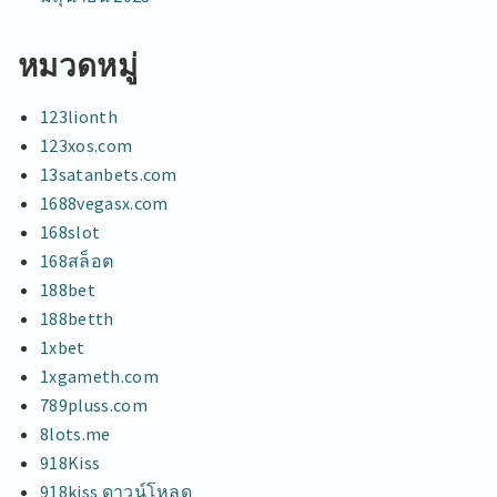
หมวดหมู่
123lionth
123xos.com
13satanbets.com
1688vegasx.com
168slot
168สล็อต
188bet
188betth
1xbet
1xgameth.com
789pluss.com
8lots.me
918Kiss
918kiss ดาวน์โหลด