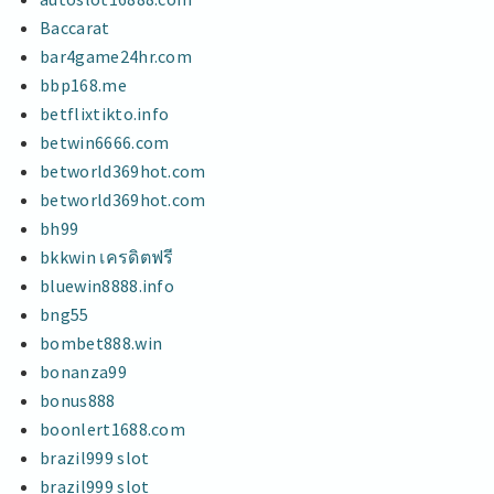
Baccarat
bar4game24hr.com
bbp168.me
betflixtikto.info
betwin6666.com
betworld369hot.com
betworld369hot.com
bh99
bkkwin เครดิตฟรี
bluewin8888.info
bng55
bombet888.win
bonanza99
bonus888
boonlert1688.com
brazil999 slot
brazil999 slot