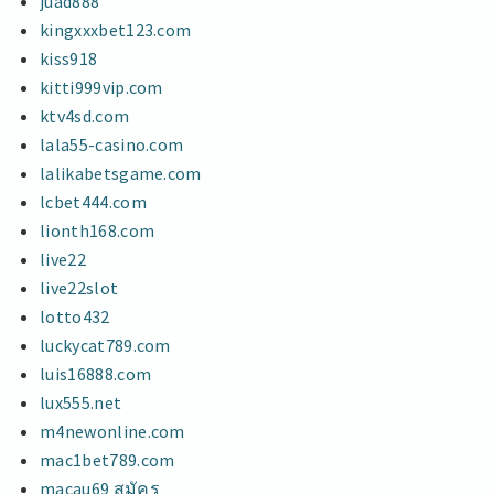
juad888
kingxxxbet123.com
kiss918
kitti999vip.com
ktv4sd.com
lala55-casino.com
lalikabetsgame.com
lcbet444.com
lionth168.com
live22
live22slot
lotto432
luckycat789.com
luis16888.com
lux555.net
m4newonline.com
mac1bet789.com
macau69 สมัคร