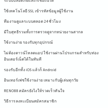
ระบบปลอดภัยและก็เชื่อถือได้
37
BY
ใช้เทคโนโลยี SSL เข้ารหัสข้อมูลผู้ใช้งาน
LOYD
ทีมงานดูแลระบบตลอด 24 ชั่วโมง
มีใบสุทธิรวมทั้งการตรวจดูจากหน่วยงานสากล
ใช้งานง่าย รองรับทุกอุปกรณ์
ไม่ต้องดาวน์โหลดแอป ใช้งานผ่านโปรแกรมสำหรับท่อง
อินเตอร์เน็ตได้ในทันที
รองรับอีกทั้ง iOS แล้วก็ Android
อินเทอร์เฟซใช้งานง่าย เหมาะกับผู้เล่นทุกวัย
RENO88 สมัครยังไงให้รวดเร็วทันใจ
วิธีการลงทะเบียนสมัครสมาชิก