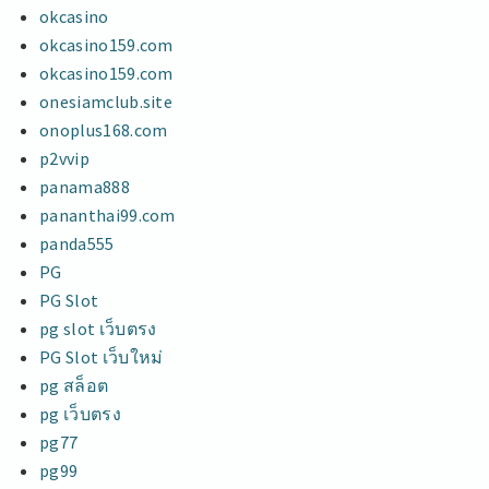
okcasino
okcasino159.com
okcasino159.com
onesiamclub.site
onoplus168.com
p2vvip
panama888
pananthai99.com
panda555
PG
PG Slot
pg slot เว็บตรง
PG Slot เว็บใหม่
pg สล็อต
pg เว็บตรง
pg77
pg99