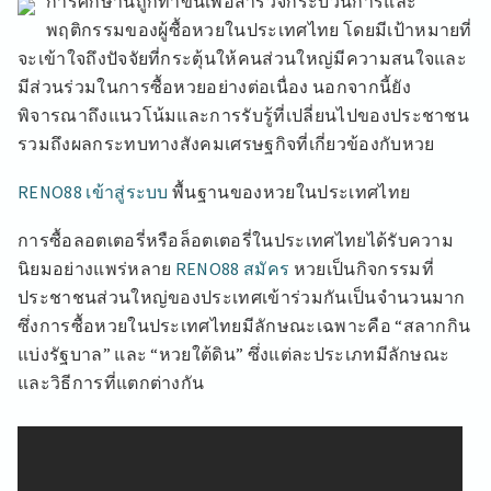
การศึกษานี้ถูกทำขึ้นเพื่อสำรวจกระบวนการและ
พฤติกรรมของผู้ซื้อหวยในประเทศไทย โดยมีเป้าหมายที่
จะเข้าใจถึงปัจจัยที่กระตุ้นให้คนส่วนใหญ่มีความสนใจและ
มีส่วนร่วมในการซื้อหวยอย่างต่อเนื่อง นอกจากนี้ยัง
พิจารณาถึงแนวโน้มและการรับรู้ที่เปลี่ยนไปของประชาชน
รวมถึงผลกระทบทางสังคมเศรษฐกิจที่เกี่ยวข้องกับหวย
RENO88 เข้าสู่ระบบ
พื้นฐานของหวยในประเทศไทย
การซื้อลอตเตอรี่หรือล็อตเตอรี่ในประเทศไทยได้รับความ
นิยมอย่างแพร่หลาย
RENO88 สมัคร
หวยเป็นกิจกรรมที่
ประชาชนส่วนใหญ่ของประเทศเข้าร่วมกันเป็นจำนวนมาก
ซึ่งการซื้อหวยในประเทศไทยมีลักษณะเฉพาะคือ “สลากกิน
แบ่งรัฐบาล” และ “หวยใต้ดิน” ซึ่งแต่ละประเภทมีลักษณะ
และวิธีการที่แตกต่างกัน