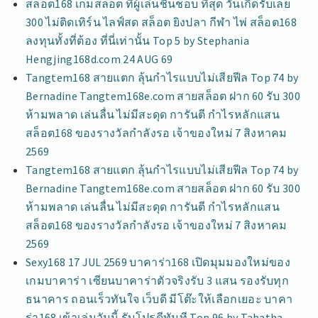
สล็อต168 เกมสล็อต ที่ผู้เล่นชื่นชอบ ที่สุด วันเกิดรับเลย
300 ไม่ติดเทิร์น ไลฟ์สด สล็อต ยิงปลา กีฬา ไพ่ สล็อต168
ลงทุนทั้งที่ต้อง ที่นี่เท่านั้น Top 5 by Stephania
Hengjing168d.com 24 AUG 69
Tangtem168 สายแตก ลุ้นกำไรแบบไม่เสียฟีล Top 74 by
Bernadine Tangtem168e.com สายสล็อต ฝาก 60 รับ 300
ห้ามพลาด เล่นลื่น ไม่มีสะดุด การันตี กำไรหลักแสน
สล็อต168 ของรางวัลกำลังรอ เจ้าของใหม่ 7 สิงหาคม
2569
Tangtem168 สายแตก ลุ้นกำไรแบบไม่เสียฟีล Top 74 by
Bernadine Tangtem168e.com สายสล็อต ฝาก 60 รับ 300
ห้ามพลาด เล่นลื่น ไม่มีสะดุด การันตี กำไรหลักแสน
สล็อต168 ของรางวัลกำลังรอ เจ้าของใหม่ 7 สิงหาคม
2569
Sexy168 17 JUL 2569 บาคาร่า168 เปิดมุมมองใหม่ของ
เกมบาคาร่า เซียนบาคาร่าตัวจริงรับ 3 แสน รองรับทุก
ธนาคาร ถอนเร็วทันใจ เว็บดี มีโต๊ะให้เลือกเยอะ บาคา
ร่า168 เข้าเล่นวันนี้ รับโปรดีทันที Top 96 by Tabatha