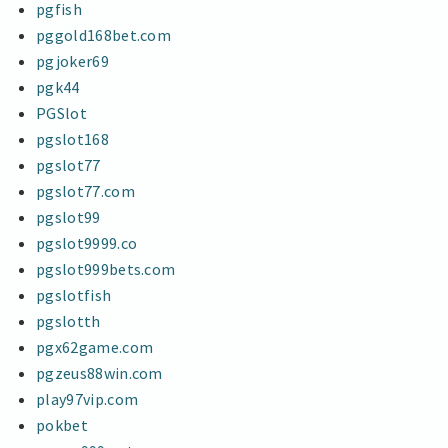
pgfish
pggold168bet.com
pgjoker69
pgk44
PGSlot
pgslot168
pgslot77
pgslot77.com
pgslot99
pgslot9999.co
pgslot999bets.com
pgslotfish
pgslotth
pgx62game.com
pgzeus88win.com
play97vip.com
pokbet