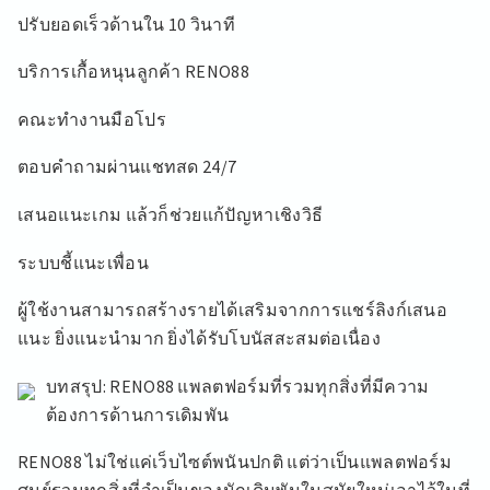
ปรับยอดเร็วด้านใน 10 วินาที
บริการเกื้อหนุนลูกค้า RENO88
คณะทำงานมือโปร
ตอบคำถามผ่านแชทสด 24/7
เสนอแนะเกม แล้วก็ช่วยแก้ปัญหาเชิงวิธี
ระบบชี้แนะเพื่อน
ผู้ใช้งานสามารถสร้างรายได้เสริมจากการแชร์ลิงก์เสนอ
แนะ ยิ่งแนะนำมาก ยิ่งได้รับโบนัสสะสมต่อเนื่อง
บทสรุป: RENO88 แพลตฟอร์มที่รวมทุกสิ่งที่มีความ
ต้องการด้านการเดิมพัน
RENO88 ไม่ใช่แค่เว็บไซต์พนันปกติ แต่ว่าเป็นแพลตฟอร์ม