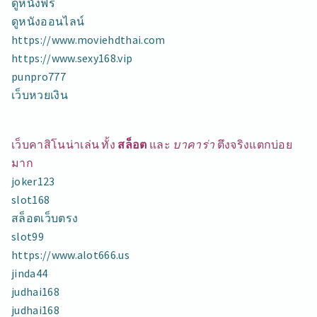
ดูหนังฟรี
ดูหนังออนไลน์
https://www.moviehdthai.com
https://www.sexy168.vip
punpro777
เว็บหวยเงิน
เว็บคาสิโนน่าเล่น ทั้ง
สล็อต
และ
บาคาร่า
ตึงจริงแตกบ่อย
มาก
joker123
slot168
สล็อตเว็บตรง
slot99
https://www.alot666.us
jinda44
judhai168
judhai168