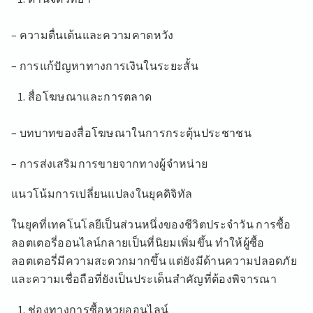
– ความตื่นเต้นและความคาดหวัง
– การแก้ปัญหาทางการเงินในระยะสั้น
สื่อโฆษณาและการตลาด
– บทบาทของสื่อโฆษณาในการกระตุ้นประชาชน
– การส่งเสริมการขายจากทางผู้จำหน่าย
แนวโน้มการเปลี่ยนแปลงในยุคดิจิทัล
ในยุคที่เทคโนโลยีเป็นส่วนหนึ่งของชีวิตประจำวัน การซื้อ
ลอตเตอรี่ออนไลน์กลายเป็นที่นิยมเพิ่มขึ้น ทำให้ผู้ซื้อ
ลอตเตอรี่มีความสะดวกมากขึ้น แต่ยังมีด้านความปลอดภัย
และความเชื่อถือที่ยังเป็นประเด็นสำคัญที่ต้องพิจารณา
ช่องทางการซื้อหวยออนไลน์