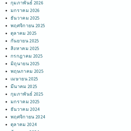
กุมภาพันธ์ 2026
มกราคม 2026
ธันวาคม 2025
พฤศจิกายน 2025
ตุลาคม 2025
กันยายน 2025
สิงหาคม 2025
กรกฎาคม 2025
มิถุนายน 2025
พฤษภาคม 2025
เมษายน 2025
มีนาคม 2025
กุมภาพันธ์ 2025
มกราคม 2025
ธันวาคม 2024
พฤศจิกายน 2024
ตุลาคม 2024