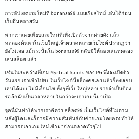
การอัปเดตเกมใหม่ที่ bonanza99 แบบเรียลไทม์ เล่นได้ก่อน
เว็บอื่นหลายวัน
พวกเราเคยเทียบเกมใหม่ที่เพิ่งเปิดตัวจากค่ายดัง แล้ว
ทดลองค้นหาในเว็บใหญ่เจ้าตลาดหลายเว็บไซต์ ปรากฏว่า
ยังไม่เจอ แม้กระนั้นใน bonanza99 กลับมีให้ลองเล่นทดลอง
เล่นสล็อต แล้ว
เช่นในระหว่างที่เกม Mystical Spirits ของ PG พึ่งจะเปิดตัว
วันแรก เราเข้าไปพบในเว็บไซต์นี้สล็อต99เลย แล้วก็ทดสอบ
เล่นได้แบบไม่มีเงื่อนไข ทั้งๆที่เว็บใหญ่หลายรายจำเป็นต้อง
รออีกนับเป็นเวลาหลายวันกว่าจะเอาเกมนี้มาเปิด
จุดนี้มันทำให้พวกเราคิดว่า สล็อต99 เป็นเว็บไซต์ที่ไม่ตาม
หลังผู้ใด และก็อาจมีความสัมพันธ์กับค่ายเกมโดยตรง ทำให้
สามารถเอาเกมใหม่เข้ามาก่อนตลาดทั่วๆไป