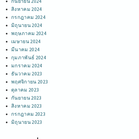
กันยายน 2024
สิงหาคม 2024
กรกฎาคม 2024
มิถุนายน 2024
พฤษภาคม 2024
เมษายน 2024
มีนาคม 2024
กุมภาพันธ์ 2024
มกราคม 2024
ธันวาคม 2023
พฤศจิกายน 2023
ตุลาคม 2023
กันยายน 2023
สิงหาคม 2023
กรกฎาคม 2023
มิถุนายน 2023