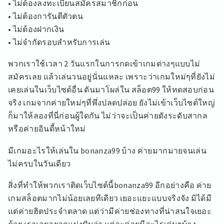
• ไม่ต้องลงทะเบียนสมัครสมาชิกก่อน
• ไม่ต้องการันตีตัวตน
• ไม่ต้องฝากเงิน
• ไม่จำกัดรอบสำหรับการเล่น
พวกเราใช้เวลา 2 วันแรกในการกดเข้าเกมต่างๆแบบไม่
สมัครเลย แล้วเล่นวนอยู่นั่นแหละ เพราะว่าเกมใหม่ๆที่ยังไม่
เคยเล่นในเว็บไซต์อื่น ดันมาโผล่ใน สล็อต99 ให้ทดสอบก่อน
จริง เกมจากค่ายใหม่ๆที่พึ่งปลดปล่อย ยังไม่เข้าเว็บไซต์ใหญ่
ก็มาให้ลองที่นี่ก่อนผู้ใดกัน ไม่ว่าจะเป็นค่ายดังระดับสากล
หรือค่ายอินดี้หน้าใหม่
มีเกมอะไรให้เล่นใน bonanza99 บ้าง ค่ายมากมายจนเล่น
ไม่ครบในวันเดียว
สิ่งที่ทำให้พวกเราติดเว็บไซต์นี้bonanza99 อีกอย่างคือ ค่าย
เกมสล็อตมากไม่น้อยเลยทีเดียว เยอะแยะแบบจริงจัง มิได้มี
แต่ค่ายฮิตประจำตลาด แต่ว่ามีค่ายช่องทางที่น่าสนใจเยอะ