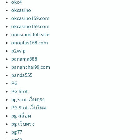
okc4
okcasino
okcasino159.com
okcasino159.com
onesiamclub.site
onoplus168.com
p2vvip
panama888
pananthai99.com
panda555
PG
PG Slot
pg slot เว็บตรง
PG Slot เว็บใหม่
pg สล็อต
pg เว็บตรง
pg77
pg99