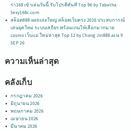
ร่า168 เข้าเล่นวันนี้ รับโปรดีทันที Top 96 by Tabatha
Sexy168c.com
สล็อต888 websiteใหญ่ สล็อตเว็บตรง 2026 ประสบการณ์
เล่นยุคใหม่ ระบบเสถียร พร้อมเกมให้เลือกมากมาย
casino เว็บแม่ ใหม่ล่าสุด Top 12 by Chang Jin888.asia 9
SEP 26
ความเห็นล่าสุด
คลังเก็บ
กรกฎาคม 2026
มิถุนายน 2026
พฤษภาคม 2026
เมษายน 2026
มีนาคม 2026