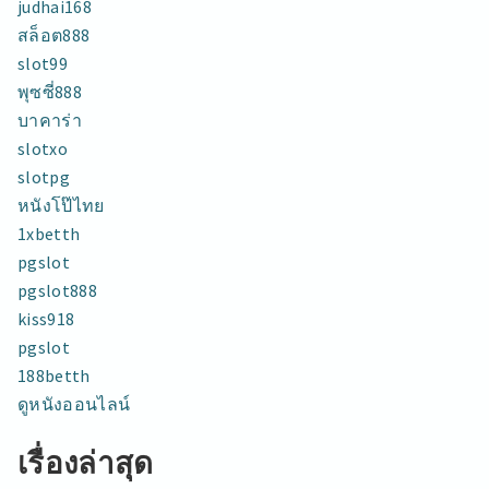
judhai168
สล็อต888
slot99
พุซซี่888
บาคาร่า
slotxo
slotpg
หนังโป๊ไทย
1xbetth
pgslot
pgslot888
kiss918
pgslot
188betth
ดูหนังออนไลน์
เรื่องล่าสุด