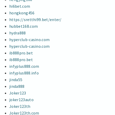
hi6bet.com
hongkong456
https://sretthi99.bet/enter/
hubbet168.com
hydra888
hyperclub-casino.com
hyperclub-casino.com
ib888pro.bet
ib888pro.bet
infyplus888.com
infyplus888.info
jinda55
jinda888
Joker123
joker123auto
Joker123th
Joker123th.com