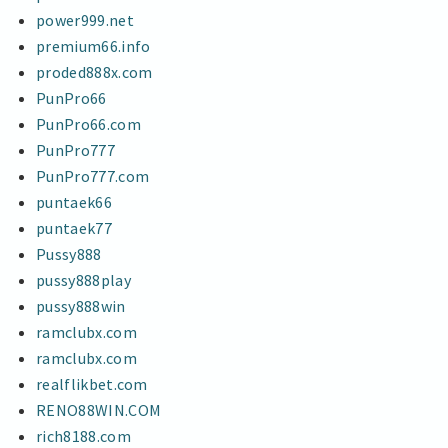
power999.net
premium66.info
proded888x.com
PunPro66
PunPro66.com
PunPro777
PunPro777.com
puntaek66
puntaek77
Pussy888
pussy888play
pussy888win
ramclubx.com
ramclubx.com
realflikbet.com
RENO88WIN.COM
rich8188.com