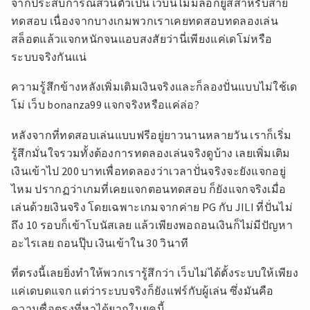
จากประสบการณ์ส่วนตัวเป็น เว็บนี้ไม่มีล็อกยูสสำหรับสาย
ทดสอบ เนื่องจากบางเกมพวกเราเคยทดสอบทดลองเล่น
สล็อตแล้วแจกหนักจนแอบสงสัยว่านี่เพียงแค่เดโม่หรือ
ระบบจริงกันแน่
ความรู้สึกข้างหลังเพิ่มเติมเงินจริงและก็ลองปั่นแบบไม่ใช้เด
โม่ เว็บ bonanza99 แจกจริงหรือแค่ล่อ?
หลังจากที่ทดสอบเล่นแบบฟรีอยู่ยาวนานหลายวัน เราก็เริ่ม
รู้สึกมั่นใจรวมทั้งต้องการทดลองเล่นจริงดูบ้าง เลยเพิ่มเติม
เงินเข้าไป 200 บาทเพื่อทดลองว่าเวลาปั่นจริงจะยังแจกอยู่
ไหม ปรากฏว่าเกมที่เคยแจกตอนทดสอบ ก็ยังแจกจริงเมื่อ
เล่นด้วยเงินจริง โดยเฉพาะเกมจากค่าย PG กับ JILI ที่ปั่นไม่
ถึง 10 รอบก็เข้าโบนัสเลย แล้วเพียงพอถอนเงินก็ไม่มีปัญหา
อะไรเลย ถอนปุ๊บ เงินเข้าใน 30 วินาที
ที่ตรงนี้เลยยิ่งทำให้พวกเรารู้สึกว่า เว็บไม่ได้ตั้งระบบให้เพียง
แค่เดบดแจก แต่ว่าระบบจริงก็ยังแฟร์กับผู้เล่น ซึ่งมันคือ
ความซื่อตรงที่หาได้ยากในยุคนี้