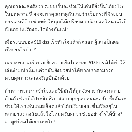
คุณอาจจะสงสัยว่า ระบบเว็บจะช่วยให้เล่นดียิ่งขึ้นได้ยังไง?
ในบทความนี้ ผมจะพาคุณมาดูกันเลยว่า เว็บตรงที่มีระบบ
การเล่นที่ดีจะช่วยทำให้คุณได้เปรียบมากน้อยแค่ไหน แล้วก็
เป็นต่อในเรื่องอะไรบ้างกันแน่?
เมื่อระบบของ 918kiss เร็วทันใจแล้วก็ตลอด ผู้เล่นเป็นต่อ
เรื่องอะไรบ้าง?
เพราะความเร็วรวมทั้งความลื่นไถลของ 918kiss มิได้ทำให้
เล่นง่ายเท่านั้น แต่ว่ามันยังช่วยทำให้พวกเราสามารถ
ควบคุมการเล่นเจริญขึ้นอีกด้วย
ถ้าหากพวกเราเข้าใจและใช้มันให้ถูกจังหวะ มันจะกลาย
เป็นตัวช่วยที่มีประสิทธิภาพแบบสุดๆเลยล่ะนะครับ ซึ่งมันจะ
ช่วยให้เราเล่นเกมสล็อตแล้วได้เปรียบเยอะขึ้นเรื่อยๆใน
หลายๆแง่ สงสัยแล้วใช่ไหมครับผมว่าช่วยอย่างไรได้บ้าง?
มาดูพร้อมได้เลย เลทโก!