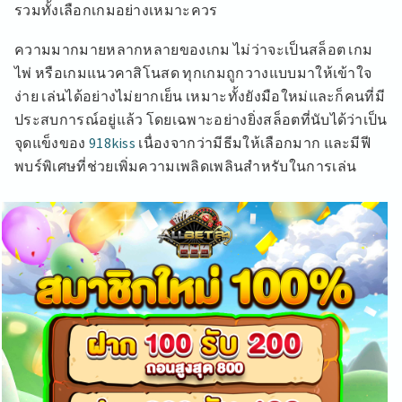
รวมทั้งเลือกเกมอย่างเหมาะควร
ความมากมายหลากหลายของเกม ไม่ว่าจะเป็นสล็อต เกม
ไพ่ หรือเกมแนวคาสิโนสด ทุกเกมถูกวางแบบมาให้เข้าใจ
ง่าย เล่นได้อย่างไม่ยากเย็น เหมาะทั้งยังมือใหม่และก็คนที่มี
ประสบการณ์อยู่แล้ว โดยเฉพาะอย่างยิ่งสล็อตที่นับได้ว่าเป็น
จุดแข็งของ
918kiss
เนื่องจากว่ามีธีมให้เลือกมาก และมีฟี
พบร์พิเศษที่ช่วยเพิ่มความเพลิดเพลินสำหรับในการเล่น