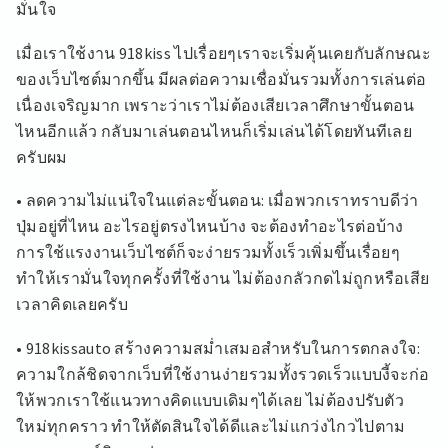
มั่นใจ
เมื่อเราใช้งาน 918kiss ไปเรื่อยๆเราจะเริ่มคุ้นเคยกับลักษณะ
ของเว็บไซต์มากขึ้น มีผลต่อความเชื่อมั่นรวมทั้งการเล่นต่อ
เนื่องเจริญมาก เพราะว่าเราไม่ต้องเสียเวลาศึกษาขั้นตอน
ไหนอีกแล้ว กลับมาเล่นตอนไหนก็เริ่มเล่นได้โดยทันทีเลย
ครับผม
• ลดความไม่แน่ใจในแต่ละขั้นตอน: เมื่อพวกเราทราบดีว่า
ปุ่มอยู่ที่ไหน อะไรอยู่ตรงไหนบ้าง จะต้องทำอะไรต่อบ้าง
การใช้แรงงานเว็บไซต์ก็จะง่ายรวมทั้งเร็วเพิ่มขึ้นเรื่อยๆ
ทำให้เรามั่นใจทุกครั้งที่ใช้งาน ไม่ต้องกลัวกดไม่ถูกหรือเสีย
เวลาคิดเลยครับ
• 918kissauto สร้างความสม่ำเสมอสำหรับในการตกลงใจ:
ความใกล้ชิดจากเว็บที่ใช้งานง่ายรวมทั้งรวดเร็วแบบงี้จะก่อ
ให้พวกเราใช้แนวทางคิดแบบเดิมๆได้เลย ไม่ต้องปรับตัว
ใหม่ทุกคราว ทำให้ตัดสินใจได้ดีและไม่แกว่งไกวไปตาม