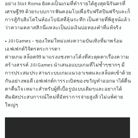
อย่าง Slot Roma ยังคงเป็นเกมที่ทำรายได้สูงสุดนิรันดรที่
เศรษฐี99 ด้วยระบบการฟันคอมโบเพื่อรับฟรีสปินฟรีๆและก็
การสู้กับสิงโตในห้องโบนัสที่ลุ้นระทึก เป็นค่ายที่พิสูจน์แล้ว
ว่าความคลาสสิกนี่แหละเป็นบ่อเงินบ่อทองคำที่แท้จริง
• Jili Games – ของใหม่ใหม่แห่งความบันเทิงที่มาพร้อม
เอฟเฟกต์วิจิตรตระการตา
ค่ายเกม สล็อต99 มาแรงแซงทางโค้งที่สะดุดตาเรื่องความ
สร้างสรรค์ Jili Games นำเสนอแบบเกมที่ไม่ซ้ำๆซากๆ มี
การประสมประสานระบบเกมแนวอาเขตและสล็อตเข้าด้วย
กันอย่างพอดี เอฟเฟกต์การระเบิดของขวัญทำออกมาได้ตื่น
ตาตื่นใจ เหมาะสำหรับผู้ที่เบื่อรูปแบบเดิมๆและอยากได้
สัมผัสประสบการณ์ใหม่ที่อัตราการจ่ายสูงลิ่วไม่แพ้ค่าย
ใหญ่ๆ