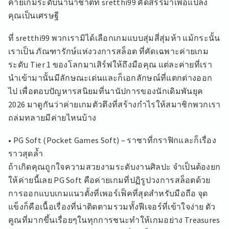
ค่ายเกมระดับนานาชาติที่ sretthi99 คัดสรรมาเพื่อแปลง
คุณเป็นเศรษฐี
ที่ sretthi99 พวกเรามิได้เลือกเกมแบบสุ่มสี่สุ่มห้า แม้กระนั้น
เราเป็น ภัณฑารักษ์แห่งวงการสล็อต ที่คัดเฉพาะค่ายเกม
ระดับ Tier 1 ของโลกมาเสิร์ฟให้ถึงมือคุณ แต่ละค่ายที่เรา
นำเข้ามานั้นมีลักษณะเด่นและก็เอกลักษณ์ที่แตกต่างออก
ไป เพื่อตอบปัญหารสนิยมที่นานัปการของนักเดิมพันยุค
2026 มาดูกันว่าค่ายเกมตัวตึงที่สร้างกำไรให้สมาชิกพวกเรา
ถล่มทลายมีค่ายไหนบ้าง
• PG Soft (Pocket Games Soft) – ราชาที่กราฟิกและก็เรื่อง
ราวสุดล้ำ
ถ้าเกิดคุณถูกใจความสวยงามระดับงานศิลปะ จำเป็นต้องยก
ให้ค่ายนี้เลย PG Soft คือค่ายเกมที่ปฏิรูปวงการสล็อตด้วย
การออกแบบเกมแนวตั้งที่เพอร์เฟ็คที่สุดสำหรับมือถือ จุด
แข็งก็คือเนื้อเรื่องที่น่าติดตามรวมทั้งฟีเจอร์ที่เข้าใจง่าย ตัว
คูณที่มากขึ้นเรื่อยๆในทุกการชนะทำให้เกมอย่าง Treasures