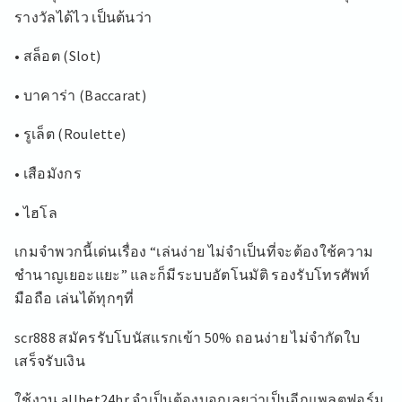
รางวัลได้ไว เป็นต้นว่า
• สล็อต (Slot)
• บาคาร่า (Baccarat)
• รูเล็ต (Roulette)
• เสือมังกร
• ไฮโล
เกมจำพวกนี้เด่นเรื่อง “เล่นง่าย ไม่จำเป็นที่จะต้องใช้ความ
ชำนาญเยอะแยะ” และก็มีระบบอัตโนมัติ รองรับโทรศัพท์
มือถือ เล่นได้ทุกๆที่
scr888 สมัครรับโบนัสแรกเข้า 50% ถอนง่าย ไม่จำกัดใบ
เสร็จรับเงิน
ใช้งาน allbet24hr จำเป็นต้องบอกเลยว่าเป็นอีกแพลตฟอร์ม