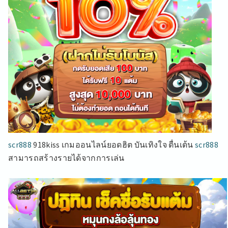
ค่าย
เล่น
ง่าย
แตก
หนัก
โปร
โม
ชั่น
เลือก
ตาม
สไตล์
ของ
คุณ
918KISSAUTO
scr888
918kiss เกมออนไลน์ยอดฮิต บันเทิงใจ ตื่นเต้น
scr888
สมัคร
รับ
สามารถสร้างรายได้จากการเล่น
สิทธิ์
พิเศษ
ตอน
นี้
TOP
88
BY