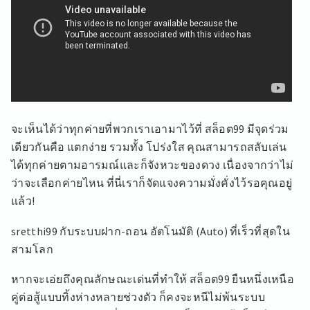
จะเห็นได้ว่าทุกค่ายที่พวกเราเอามาไว้ที่ สล็อต99 มีจุดร่วม
เดียวกันคือ แตกง่าย รวมทั้ง โปร่งใส คุณสามารถสลับเล่น
ได้ทุกค่ายตามอารมณ์และก็จังหวะของดวง เนื่องจากว่าไม่
ว่าจะเลือกค่ายไหน ที่นี่เราก็จัดแจงความมั่งคั่งไว้รอคุณอยู่
แล้ว!
sretthi99 กับระบบฝาก-ถอน อัตโนมัติ (Auto) ที่เร็วที่สุดใน
สามโลก
หากจะเอ่ยถึงคุณลักษณะเด่นที่ทำให้ สล็อต99 ยืนหนึ่งเหนือ
คู่ต่อสู้แบบทิ้งห่างหลายช่วงตัว ก็คงจะหนีไม่พ้นระบบ