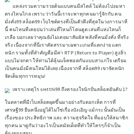
ดี
แหล่งรวมความรวยต้นแบบคนมีสไตล์ ไม่ต้องไปงมหา
จน
ติด
ตรงไหนไกล เพราะว่าวันนี้เราจะพาทุกคนมารู้จักกับ คน
หน้า
มั่งคั่ง99 สล็อต99 เว็บไซต์ตรงที่เป็นตัวตึงที่สุดในวงการนาที
1
นี้ คนไหนที่เคยบ่นว่าเล่นที่ไหนก็โดนดูด เล่นที่แห่งไหนก็
GOOGLE
10
เกลือ บอกเลยว่าคุณยังไม่เคยมาสัมผัส พลังที่คนมั่งคั่ง ที่จริง
ล้าน
จริง เนื่องจากที่นี่เราคัดสรรมาเฉพาะเกมที่แตกง่าย แตก
ก็
หนัก รวมทั้งที่สำคัญคือมีค่า RTP (Return to Player) สูงลิ่ว
ถอน
แบบไม่จกตา ให้ท่านได้ลุ้นแจ็คพอตกันแบบสาแก่ใจ เตรียม
ได้
SCR888
เป็นคนมั่งมีคนใหม่ได้เลย เนื่องจากที่ สล็อต99 เขาจัดหนัก
ระบบ
จัดเต็มทุกการหมุน!
ดี
รางวัล
เพราะเหตุไร sretthi99 ถึงครองใจนักปั่นสล็อตอันดับ 1?
ไม่
อั้น
ในตลาดที่มีเว็บสล็อตผุดขึ้นมาอย่างกับดอกเห็ด การที่
TOP
18
เศรษฐี99 ยืนหนึ่งอยู่ได้ไม่ใช่เรื่องบังเอิญ แม้กระนั้นมันเป็น
BY
เรื่องของ ประสิทธิภาพ และ ความสุจริตใจ ที่มอบให้สมาชิก
FRANCISCA
ทุกคน มาดูกันว่าอะไรเป็นหมัดเด็ดที่ทำให้ใครๆก็จำเป็น
ALLBET24HR.XYZ
ต้องยอมสยบ