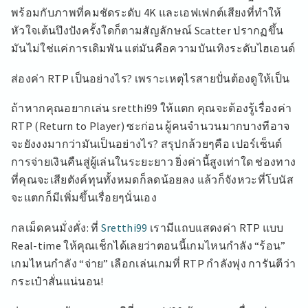
พร้อมกับภาพที่คมชัดระดับ 4K และเอฟเฟกต์เสียงที่ทำให้
หัวใจเต้นปึงปังครั้งใดก็ตามสัญลักษณ์ Scatter ปรากฏขึ้น
มันไม่ใช่แค่การเดิมพัน แต่มันคือความบันเทิงระดับไฮเอนด์
ส่องค่า RTP เป็นอย่างไร? เพราะเหตุไรสายปั่นต้องดูให้เป็น
ถ้าหากคุณอยากเล่น sretthi99 ให้แตก คุณจะต้องรู้เรื่องค่า
RTP (Return to Player) ซะก่อน ผู้คนจำนวนมากบางทีอาจ
จะยังงงมากว่ามันเป็นอย่างไร? สรุปกล้วยๆคือ เปอร์เซ็นต์
การจ่ายเงินคืนสู่ผู้เล่นในระยะยาว ยิ่งค่านี้สูงเท่าใด ช่องทาง
ที่คุณจะเสียตังค์ทุนทั้งหมดก็ลดน้อยลง แล้วก็จังหวะที่โบนัส
จะแตกก็มีเพิ่มขึ้นเรื่อยๆนั่นเอง
กลเม็ดคนมั่งคั่ง: ที่
Sretthi99
เรามีแถบแสดงค่า RTP แบบ
Real-time ให้คุณเช็กได้เลยว่าตอนนี้เกมไหนกำลัง “ร้อน”
เกมไหนกำลัง “จ่าย” เลือกเล่นเกมที่ RTP กำลังพุ่ง การันตีว่า
กระเป๋าสั่นแน่นอน!