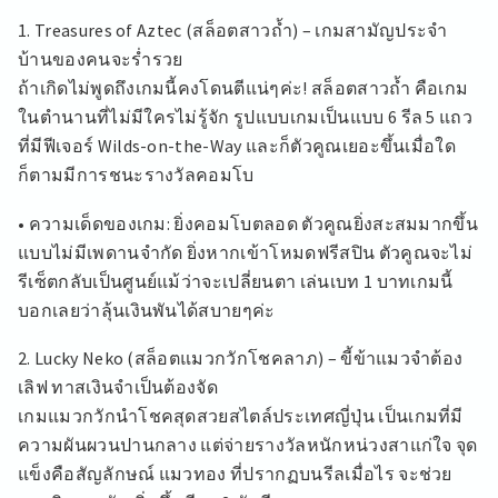
1. Treasures of Aztec (สล็อตสาวถ้ำ) – เกมสามัญประจำ
บ้านของคนจะร่ำรวย
ถ้าเกิดไม่พูดถึงเกมนี้คงโดนตีแน่ๆค่ะ! สล็อตสาวถ้ำ คือเกม
ในตำนานที่ไม่มีใครไม่รู้จัก รูปแบบเกมเป็นแบบ 6 รีล 5 แถว
ที่มีฟีเจอร์ Wilds-on-the-Way และก็ตัวคูณเยอะขึ้นเมื่อใด
ก็ตามมีการชนะรางวัลคอมโบ
• ความเด็ดของเกม: ยิ่งคอมโบตลอด ตัวคูณยิ่งสะสมมากขึ้น
แบบไม่มีเพดานจำกัด ยิ่งหากเข้าโหมดฟรีสปิน ตัวคูณจะไม่
รีเซ็ตกลับเป็นศูนย์แม้ว่าจะเปลี่ยนตา เล่นเบท 1 บาทเกมนี้
บอกเลยว่าลุ้นเงินพันได้สบายๆค่ะ
2. Lucky Neko (สล็อตแมวกวักโชคลาภ) – ขี้ข้าแมวจำต้อง
เลิฟ ทาสเงินจำเป็นต้องจัด
เกมแมวกวักนำโชคสุดสวยสไตล์ประเทศญี่ปุ่น เป็นเกมที่มี
ความผันผวนปานกลาง แต่จ่ายรางวัลหนักหน่วงสาแก่ใจ จุด
แข็งคือสัญลักษณ์ แมวทอง ที่ปรากฏบนรีลเมื่อไร จะช่วย