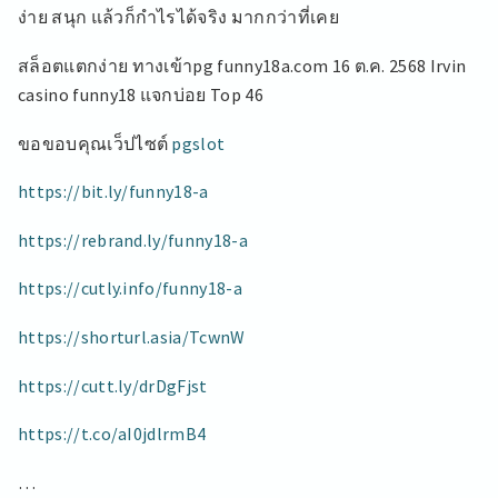
ง่าย สนุก แล้วก็กำไรได้จริง มากกว่าที่เคย
สล็อตแตกง่าย ทางเข้าpg funny18a.com 16 ต.ค. 2568 Irvin
casino funny18 แจกบ่อย Top 46
ขอขอบคุณเว็ปไซต์
pgslot
https://bit.ly/funny18-a
https://rebrand.ly/funny18-a
https://cutly.info/funny18-a
https://shorturl.asia/TcwnW
https://cutt.ly/drDgFjst
https://t.co/aI0jdlrmB4
…