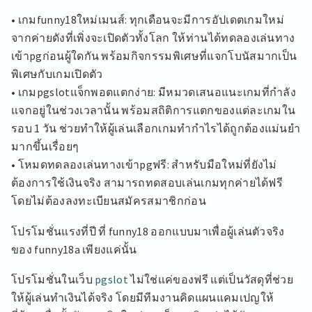
• เกมfunny18ใหม่เมนส์: ทุกเดือนจะมีการอัปเดตเกมใหม่
จากค่ายดังที่เพิ่งจะเปิดตัวทั้งโลก ให้ท่านได้ทดลองเล่นทาง
เข้าpgก่อนผู้ใดกัน พร้อมกิจกรรมพิเศษที่แจกโบนัสมากเป็น
พิเศษกับเกมเปิดตัว
• เกมpgslotแจ็กพอตแตกง่าย: มีหมวดเสนอแนะเกมที่กำลัง
แจกอยู่ในช่วงเวลานั้น พร้อมสถิติการแตกของแต่ละเกมใน
รอบ 1 วัน ช่วยทำให้ผู้เล่นเลือกเกมทำกำไรได้ถูกต้องแม่นยำ
มากขึ้นเรื่อยๆ
• โหมดทดลองเล่นทางเข้าpgฟรี: สำหรับมือใหม่ที่ยังไม่
ต้องการใช้เงินจริง สามารถทดสอบเล่นเกมทุกค่ายได้ฟรี
โดยไม่ต้องลงทะเบียนสมัครสมาชิกก่อน
โปรโมชั่นแรงที่ปี ที่ funny18 ออกแบบมาเพื่อผู้เล่นตัวจริง
ของ funny18a เพียงแค่นั้น
โปรโมชั่นในเว็บ
pgslot
ไม่ใช่แค่ของฟรี แต่เป็นวัสดุที่ช่วย
ให้ผู้เล่นทำเงินได้จริง โดยมีทีมงานคิดแผนแคมเปญให้