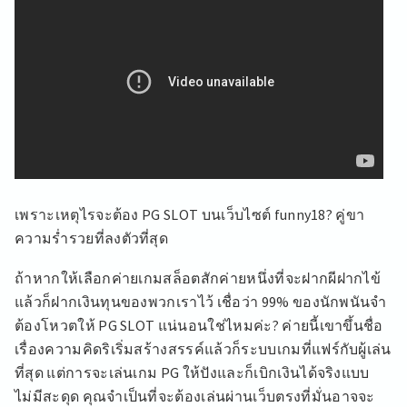
เพราะเหตุไรจะต้อง PG SLOT บนเว็บไซต์ funny18? คู่ขา
ความร่ำรวยที่ลงตัวที่สุด
ถ้าหากให้เลือกค่ายเกมสล็อตสักค่ายหนึ่งที่จะฝากผีฝากไข้
แล้วก็ฝากเงินทุนของพวกเราไว้ เชื่อว่า 99% ของนักพนันจำ
ต้องโหวตให้ PG SLOT แน่นอนใช่ไหมค่ะ? ค่ายนี้เขาขึ้นชื่อ
เรื่องความคิดริเริ่มสร้างสรรค์แล้วก็ระบบเกมที่แฟร์กับผู้เล่น
ที่สุด แต่การจะเล่นเกม PG ให้ปังและก็เบิกเงินได้จริงแบบ
ไม่มีสะดุด คุณจำเป็นที่จะต้องเล่นผ่านเว็บตรงที่มั่นอาจจะ