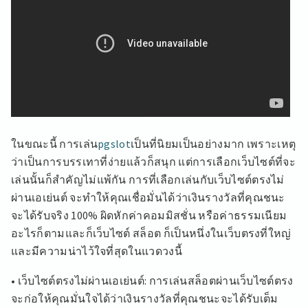
ในขณะนี้ การเล่น
pgslot
เป็นที่นิยมเป็นอย่างมาก เพราะเหตุ
ว่าเป็นการบรรเทาที่ง่ายแล้วก็สนุก แต่การเลือกเว็บไซต์ที่จะ
เล่นนั้นก็สำคัญไม่แพ้กัน การที่เลือกเล่นกับเว็บไซต์ตรงไม่
ผ่านเอเย่นต์ จะทำให้คุณเชื่อมั่นได้ว่าเงินรางวัลที่คุณชนะ
จะได้รับจริง 100% ผิดหักค่าคอมมิสชั่น หรือค่าธรรมเนียม
อะไรก็ตามและก็เว็บไซต์ สล็อต ก็เป็นหนึ่งในเว็บตรงที่ใหญ่
และมีความน่าไว้ใจที่สุดในแวดวงนี้
• เว็บไซต์ตรงไม่ผ่านเอเย่นต์: การเล่นสล็อตผ่านเว็บไซต์ตรง
จะก่อให้คุณมั่นใจได้ว่าเงินรางวัลที่คุณชนะจะได้รับเต็ม