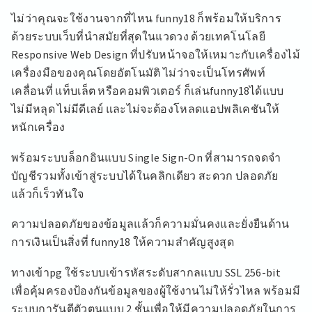
ไม่ว่าคุณจะใช้งานจากที่ไหน funny18 ก็พร้อมให้บริการ
ด้วยระบบเว็บที่นำสมัยที่สุดในแวดวง ด้วยเทคโนโลยี
Responsive Web Design ที่ปรับหน้าจอให้เหมาะกับเครื่องไม้
เครื่องมือของคุณโดยอัตโนมัติ ไม่ว่าจะเป็นโทรศัพท์
เคลื่อนที่ แท็บเล็ต หรือคอมพิวเตอร์ ก็เล่นfunny18ได้แบบ
ไม่มีหลุด ไม่มีดีเลย์ และไม่จะต้องโหลดแอปพลิเคชันให้
หนักเครื่อง
พร้อมระบบล็อกอินแบบ Single Sign-On ที่สามารถจดจำ
บัญชีรวมทั้งเข้าสู่ระบบได้ในคลิกเดียว สะดวก ปลอดภัย
แล้วก็เร็วทันใจ
ความปลอดภัยของข้อมูลแล้วก็ความมั่นคงและยั่งยืนด้าน
การเงินเป็นสิ่งที่ funny18 ให้ความสำคัญสูงสุด
ทางเข้าpg ใช้ระบบเข้ารหัสระดับสากลแบบ SSL 256-bit
เพื่อคุ้มครองป้องกันข้อมูลของผู้ใช้งานไม่ให้รั่วไหล พร้อมมี
ระบบการันตีตัวตนแบบ 2 ชั้นเพื่อให้มีความปลอดภัยในการ