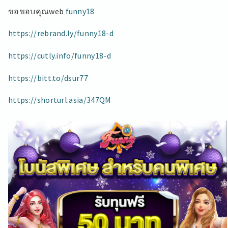
ขอขอบคุณweb
funny18
https://rebrand.ly/funny18-d
https://cutly.info/funny18-d
https://bitt.to/dsur77
https://shorturl.asia/347QM