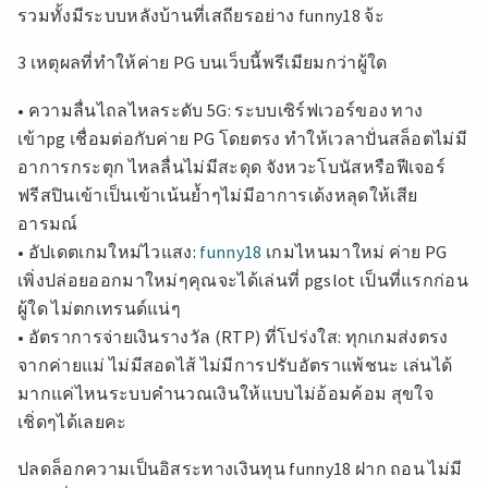
รวมทั้งมีระบบหลังบ้านที่เสถียรอย่าง funny18 จ้ะ
3 เหตุผลที่ทำให้ค่าย PG บนเว็บนี้พรีเมียมกว่าผู้ใด
• ความลื่นไถลไหลระดับ 5G: ระบบเซิร์ฟเวอร์ของ ทาง
เข้าpg เชื่อมต่อกับค่าย PG โดยตรง ทำให้เวลาปั่นสล็อตไม่มี
อาการกระตุก ไหลลื่นไม่มีสะดุด จังหวะโบนัสหรือฟีเจอร์
ฟรีสปินเข้าเป็นเข้าเน้นย้ำๆไม่มีอาการเด้งหลุดให้เสีย
อารมณ์
• อัปเดตเกมใหม่ไวแสง:
funny18
เกมไหนมาใหม่ ค่าย PG
เพิ่งปล่อยออกมาใหม่ๆคุณจะได้เล่นที่ pgslot เป็นที่แรกก่อน
ผู้ใด ไม่ตกเทรนด์แน่ๆ
• อัตราการจ่ายเงินรางวัล (RTP) ที่โปร่งใส: ทุกเกมส่งตรง
จากค่ายแม่ ไม่มีสอดไส้ ไม่มีการปรับอัตราแพ้ชนะ เล่นได้
มากแค่ไหนระบบคำนวณเงินให้แบบไม่อ้อมค้อม สุขใจ
เชิ่ดๆได้เลยคะ
ปลดล็อกความเป็นอิสระทางเงินทุน funny18 ฝาก ถอน ไม่มี