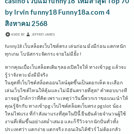
casino เว็บแม่ funny18 ใหม่ล่าสุด Top 70
ค่าย
ก่อน
by Irvin funny18 Funny18a.com 4
เล่น
สิงหาคม 2568
จริง
พร้อม
รับ
ASIDE
BY
JEFFREY JAMES
โปร
funny18 เว็บสล็อตเว็บไซต์ตรง เล่นก่อน มั่งมีก่อน แตกหนัก
เปิด
ยูส
ทุกเกม โบนัสกระจัดกระจายไม่มียั้ง !
ใหม่
เว็บ
หากคุณเบื่อเว็บสล็อตเดิมๆลองเปิดใจให้ ทางเข้าpg แล้วจะ
ใหญ่
รู้ว่าจังหวะมั่งมีมีจริง
FUNNY18D.COM
ทดลอง
ในยุคที่เว็บไซต์สล็อตออนไลน์ผุดขึ้นเป็นดอกเห็ด จะเลือก
เล่น
เล่นเว็บไซต์ไหนให้คุ้มและไม่มีอันตรายที่สุด? คำตอบบางที
TOP
อาจอยู่ใกล้กว่าที่คิด เพราะเหตุว่าวันนี้พวกเราขอแนะนำให้
81
คุณรู้จักกับ ทางเข้าpg เว็บไซต์สล็อตเว็บตรง pgslot น้อง
BY
LILLIE
ใหม่ไฟแรง ที่กำลังมาแรงที่สุดในปีนี้ ยืนยันด้วยจำนวนผู้ใช้
3
งานที่เพิ่มขึ้นอย่างสม่ำเสมอ และก็รีวิวจากนักปั่นทั่วทั้ง
เวป
ประเทศว่า แตกง่าย แตกจริง ถอนเงินได้ชัวร์ ไม่ต้องกลัว
ไซต์