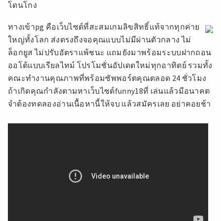
ตรง
โดนโกง
มิ.ย.
69
ทางเข้าpg คือเว็บไซต์ที่สะสมเกมลิขสิทธิ์แท้จากทุกค่าย
ใหญ่ทั้งโลก ส่งตรงถึงจอคุณแบบไม่มีผ่านตัวกลาง ไม่
ล็อกยูส ไม่ปรับอัตราแพ้ชนะ แถมยังมาพร้อมระบบฝากถอน
ออโต้แบบเรียลไทม์ โปรโมชั่นอัปเดตใหม่ทุกอาทิตย์ รวมทั้ง
คณะทำงานคุณภาพที่พร้อมซัพพอร์ตคุณตลอด 24 ชั่วโมง
ถ้าเกิดคุณกำลังตามหาเว็บไซต์funny18ที่ เล่นแล้วมีอนาคต
จำต้องทดลองอ่านเนื้อหานี้ให้จบ แล้วสมัครเลย อย่าคอยช้า