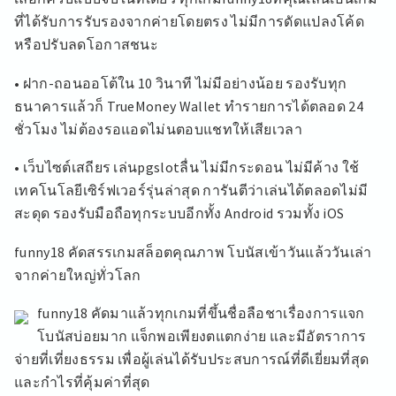
ที่ได้รับการรับรองจากค่ายโดยตรง ไม่มีการดัดแปลงโค้ด
หรือปรับลดโอกาสชนะ
• ฝาก-ถอนออโต้ใน 10 วินาที ไม่มีอย่างน้อย รองรับทุก
ธนาคารแล้วก็ TrueMoney Wallet ทำรายการได้ตลอด 24
ชั่วโมง ไม่ต้องรอแอดไม่นตอบแชทให้เสียเวลา
• เว็บไซต์เสถียร เล่นpgslotลื่น ไม่มีกระดอน ไม่มีค้าง ใช้
เทคโนโลยีเซิร์ฟเวอร์รุ่นล่าสุด การันตีว่าเล่นได้ตลอดไม่มี
สะดุด รองรับมือถือทุกระบบอีกทั้ง Android รวมทั้ง iOS
funny18 คัดสรรเกมสล็อตคุณภาพ โบนัสเข้าวันแล้ววันเล่า
จากค่ายใหญ่ทั่วโลก
funny18 คัดมาแล้วทุกเกมที่ขึ้นชื่อลือชาเรื่องการแจก
โบนัสบ่อยมาก แจ็กพอเพียงตแตกง่าย และมีอัตราการ
จ่ายที่เที่ยงธรรม เพื่อผู้เล่นได้รับประสบการณ์ที่ดีเยี่ยมที่สุด
และกำไรที่คุ้มค่าที่สุด