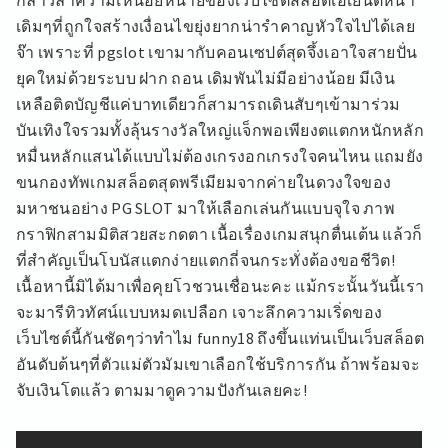
กล่าวลาความเหนื่อยหน่ายของเว็บไซต์สล็อตเอเย่นต์หน้า
เดิมๆที่ถูกใจสร้างเงื่อนไขยุ่งยากน่ารำคาญหัวใจไปได้เลย
จ๊า เพราะที่ pgslot เขามากับคอนเซปต์สุดจึ้งเอาใจสายปั่น
ยุคใหม่ด้วยระบบ ฝาก ถอน เดิมพันไม่มีอย่างน้อย มีเงิน
เหลือติดบัญชีแค่บาทเดียวก็สามารถเดินสับๆเข้ามาร่วม
บันเทิงใจรวมทั้งลุ้นรางวัลใหญ่แจ็กพอเพียงตแตกหนักหลัก
หมื่นหลักแสนได้แบบไม่ต้องเกรงอกเกรงใจคนไหน แถมยัง
ขนกองทัพเกมสล็อตสุดพรีเมียมจากค่ายในดวงใจของ
มหาชนอย่าง PG SLOT มาให้เลือกเล่นกันแบบจุใจ ภาพ
กราฟิกสามมิติสวยสะกดตา เนื้อเรื่องเกมสนุกตื่นเต้น แล้วก็
ที่สำคัญเป็นโบนัสแตกง่ายแตกถี่จนกระทั่งต้องขอชีวิต!
เนื้อหานี้มิได้มาเพื่อคุยโวชวนเชื่อนะคะ แม้กระนั้นวันนี้เรา
จะมารีทิวทัศน์แบบหมดเปลือก เจาะลึกความเริ่ดของ
เว็บไซต์นี้กันชัดๆว่าทำไม funny18 ถึงขึ้นแท่นเป็นเว็บสล็อต
อันดับต้นๆที่ตัวแม่ตัวมัมเขาเลือกใช้บริการกัน ถ้าพร้อมจะ
จับเงินโตแล้ว ตามมาดูความปังกันเลยคะ!