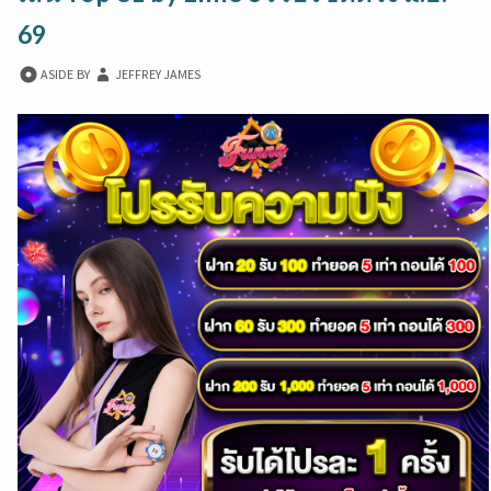
69
ASIDE
BY
JEFFREY JAMES