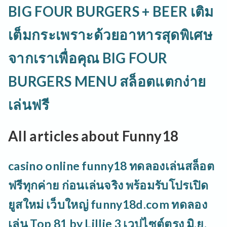
BIG FOUR BURGERS + BEER เติม
เต็มกระเพราะด้วยอาหารสุดพิเศษ
จากเราเพื่อคุณ BIG FOUR
BURGERS MENU สล็อตแตกง่าย
เล่นฟรี
All articles about Funny18
casino online funny18 ทดลองเล่นสล็อต
ฟรีทุกค่าย ก่อนเล่นจริง พร้อมรับโปรเปิด
ยูสใหม่ เว็บใหญ่ funny18d.com ทดลอง
เล่น Top 81 by Lillie 3 เวปไซต์ตรง มิ.ย.