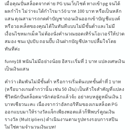
เมื่อคุณปั่นสล็อตจากค่าย PG บนเว็บไซต์ ทางเข้าpg จนได้
ผลกำไร ไม่ว่าจะได้กำไรมา 50 บาท 100 บาท หรือเป็นหลัก
แสน คุณสามารถกดคำบัญชาถอนเงินออกเข้าบัญชีแบงค์
หรือวอลเล็ตของคุณได้ในทันทีแบบไม่มีขั้นต่ำและไม่มี
เงื่อนไขหมกเม็ด ไม่ต้องนั่งคำนวณยอดเทิร์นโอเวอร์ให้ปวด
สมอง ชนะปุบปับ ถอนปั๊บ เงินฝากบัญชีปลาบปลื้มใจโดย
ทันทีค่ะ
funny18 พนันไม่มีอย่างน้อย อิสระเริ่มที่ 1 บาท แปลงเศษเงิน
เป็นเงินแสน
คำว่า เดิมพันไม่มีขั้นต่ำ หรือการเริ่มต้นเบทขั้นต่ำที่ 1 บาท
(หรือบางเกมต่ำกว่านั้น เช่น 50 เงิน) เป็นหัวใจสำคัญที่แปลง
ชีวิตนักปั่นสล็อตมานักต่อนักแล้วจ้ะ อย่าลบหลู่ดูหมิ่นเงิน 1
บาทเชียวนะคะ เนื่องจากว่าอัลกอริทึมของเกมสล็อต PG
ออกแบบมาให้รางวัลแจ็กเพียงพอตแล้วก็ฟีพบร์คูณเงิน
รางวัล (Multipliers) ดำเนินงานตามรูปทรงรอบการสปิน
ไม่ใช่ตามจำนวนเงินเบท!