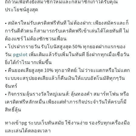
ถี่ถ้วนเพื่อทั้งยังสมาชิกใหม่และก็สมาชิกเก่าได้รับคุณ
ประโยชน์สูงสุด
• สมัครใหม่รับเครดิตฟรีทันที ไม่ต้องฝาก: เพียงสมัครและก็
การันตีตัวตน ก็สามารถรับเครดิตฟรีเข้าเล่นได้โดยทันที ไม่
ต้องแชร์ ไม่ต้องชักชวนเพื่อน
• โปรฝากรายวัน รับโบนัสสูงสุด 50% ทุกยอดฝากแรกของ
วัน:
pgslot
เพิ่มเติมแล้วรับเพิ่มในทันที ยิ่งฝากทุกเมื่อเชื่อวัน
ยิ่งได้กำไรมากเพิ่มขึ้น
• คืนยอดเสียสูงสุด 10% ทุกอาทิตย์: ไม่ว่าจะแตกหรือไม่แตก
ระบบจะสรุปยอดเสียแล้วก็คืนเงินให้แบบอัตโนมัติทุกๆวัน
จันทร์
• กิจกรรมลุ้นรางวัลใหญ่เมนส์: ลุ้นทองคำ สมาร์ทโฟน หรือ
เครดิตฟรีหลักหมื่น เพียงแต่ทำภารกิจประจำวันให้ครบก็มี
สิทธิ์ลุ้น
ทางเข้าpg ระบบเว็บทันสมัย ใช้งานง่าย รองรับทุกเครื่องมือ
และเล่นได้ตลอดเวลา