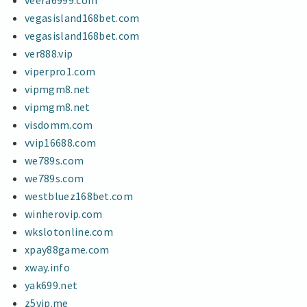
veera6999.com
vegasisland168bet.com
vegasisland168bet.com
ver888.vip
viperpro1.com
vipmgm8.net
vipmgm8.net
visdomm.com
vvip16688.com
we789s.com
we789s.com
westbluez168bet.com
winherovip.com
wkslotonline.com
xpay88game.com
xway.info
yak699.net
z5vip.me