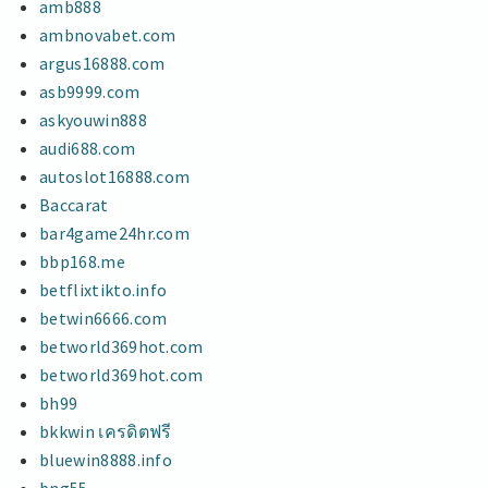
amb888
ambnovabet.com
argus16888.com
asb9999.com
askyouwin888
audi688.com
autoslot16888.com
Baccarat
bar4game24hr.com
bbp168.me
betflixtikto.info
betwin6666.com
betworld369hot.com
betworld369hot.com
bh99
bkkwin เครดิตฟรี
bluewin8888.info