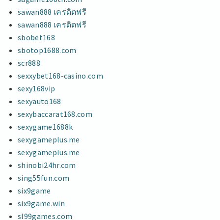
sawan888 เครดิตฟรี
sawan888 เครดิตฟรี
sbobet168
sbotop1688.com
scr888
sexxybet168-casino.com
sexy168vip
sexyauto168
sexybaccarat168.com
sexygame1688k
sexygameplus.me
sexygameplus.me
shinobi24hr.com
sing55fun.com
six9game
six9game.win
sl99games.com