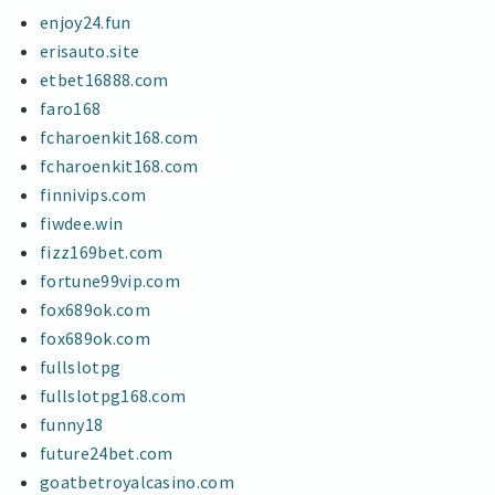
enjoy24.fun
erisauto.site
etbet16888.com
faro168
fcharoenkit168.com
fcharoenkit168.com
finnivips.com
fiwdee.win
fizz169bet.com
fortune99vip.com
fox689ok.com
fox689ok.com
fullslotpg
fullslotpg168.com
funny18
future24bet.com
goatbetroyalcasino.com