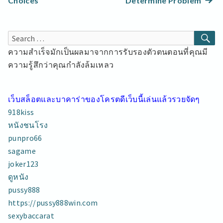
Choices
Determine Problem
เรื่อง
post:
SE
Search
for:
ความสำเร็จมักเป็นผลมาจากการรับรองตัวตนตอนที่คุณมี
ความรู้สึกว่าคุณกำลังล้มเหลว
เว็บสล็อตและบาคาร่าของโครตดีเว็บนี้เล่นแล้วรวยจัดๆ
918kiss
หนังชนโรง
punpro66
sagame
joker123
ดูหนัง
pussy888
https://pussy888win.com
sexybaccarat