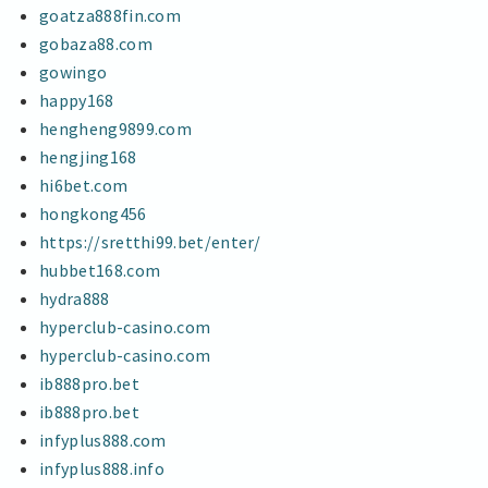
goatza888fin.com
gobaza88.com
gowingo
happy168
hengheng9899.com
hengjing168
hi6bet.com
hongkong456
https://sretthi99.bet/enter/
hubbet168.com
hydra888
hyperclub-casino.com
hyperclub-casino.com
ib888pro.bet
ib888pro.bet
infyplus888.com
infyplus888.info