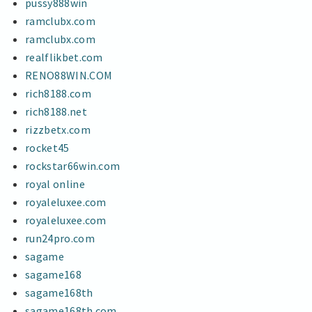
pussy888win
ramclubx.com
ramclubx.com
realflikbet.com
RENO88WIN.COM
rich8188.com
rich8188.net
rizzbetx.com
rocket45
rockstar66win.com
royal online
royaleluxee.com
royaleluxee.com
run24pro.com
sagame
sagame168
sagame168th
sagame168th.com