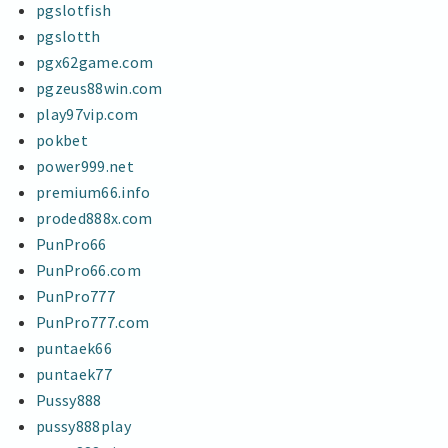
pgslotfish
pgslotth
pgx62game.com
pgzeus88win.com
play97vip.com
pokbet
power999.net
premium66.info
proded888x.com
PunPro66
PunPro66.com
PunPro777
PunPro777.com
puntaek66
puntaek77
Pussy888
pussy888play