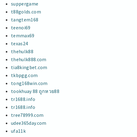
suppergame
t88golds.com
tangtem168
teenoi69
temmax69
texas24
thehulk88
thehulk888.com
tia8kingbet.com
tkbpgg.com
tong168win.com
tookhuay 88 ถูกหวย88
tr1688.info
tr1688.info
tree78999.com
udee365day.com
ufa11k