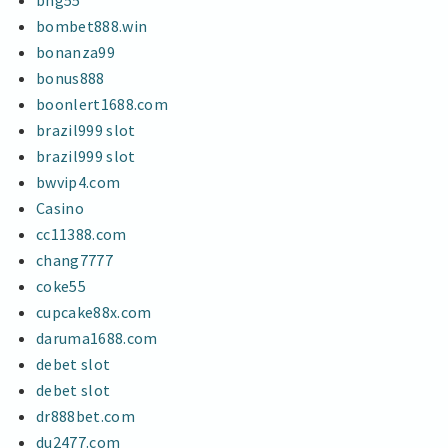
bng55
bombet888.win
bonanza99
bonus888
boonlert1688.com
brazil999 slot
brazil999 slot
bwvip4.com
Casino
cc11388.com
chang7777
coke55
cupcake88x.com
daruma1688.com
debet slot
debet slot
dr888bet.com
du2477.com