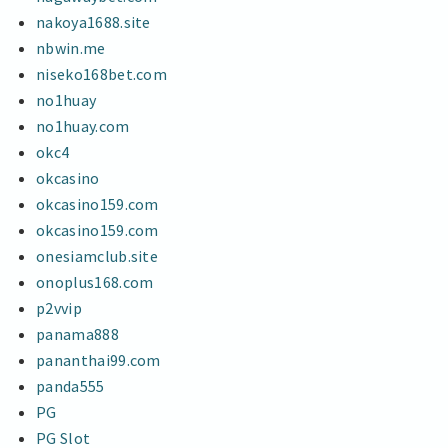
nakoya1688.site
nbwin.me
niseko168bet.com
no1huay
no1huay.com
okc4
okcasino
okcasino159.com
okcasino159.com
onesiamclub.site
onoplus168.com
p2vvip
panama888
pananthai99.com
panda555
PG
PG Slot