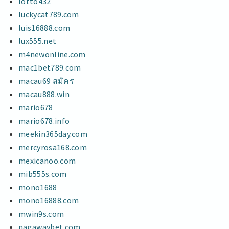
lotto432
luckycat789.com
luis16888.com
lux555.net
m4newonline.com
mac1bet789.com
macau69 สมัคร
macau888.win
mario678
mario678.info
meekin365day.com
mercyrosa168.com
mexicanoo.com
mib555s.com
mono1688
mono16888.com
mwin9s.com
nagawaybet.com