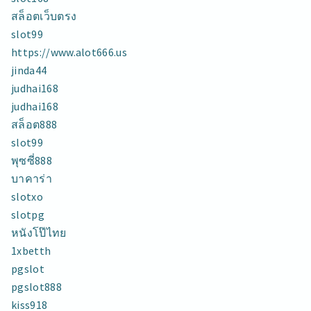
สล็อตเว็บตรง
slot99
https://www.alot666.us
jinda44
judhai168
judhai168
สล็อต888
slot99
พุซซี่888
บาคาร่า
slotxo
slotpg
หนังโป๊ไทย
1xbetth
pgslot
pgslot888
kiss918