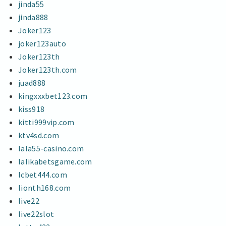
jinda55
jinda888
Joker123
joker123auto
Joker123th
Joker123th.com
juad888
kingxxxbet123.com
kiss918
kitti999vip.com
ktv4sd.com
lala55-casino.com
lalikabetsgame.com
lcbet444.com
lionth168.com
live22
live22slot