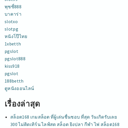
พุซซี่888
บาคาร่า
slotxo
slotpg
หนังโป๊ไทย
1xbetth
pgslot
pgslot888
kiss918
pgslot
188betth
ดูหนังออนไลน์
เรื่องล่าสุด
สล็อต168 เกมสล็อต ที่ผู้เล่นชื่นชอบ ที่สุด วันเกิดรับเลย
300 ไม่ติดเทิร์น ไลฟ์สด สล็อต ยิงปลา กีฬา ไพ่ สล็อต168