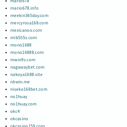
mario678
mario678.info
meekin365day.com
mercyrosa168.com
mexicanoo.com
mib555s.com
mono1688
mono16888.com
mwin9s.com
nagawaybet.com
nakoya1688.site
nbwin.me
niseko168bet.com
no1huay
no1huay.com
okc4
okcasino
okcasino159.com