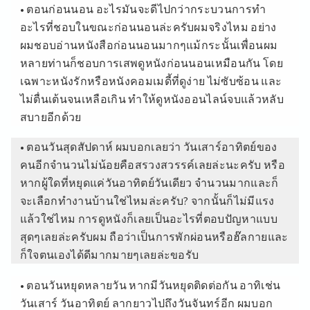
• ตอนก่อนนอน อะไรมันจะดีไปกว่ากระบวนการทำ
อะไรที่ชอบในขณะก่อนนอนล่ะครับผมจริงไหม อย่าง
ผมชอบอ่านหนังสือก่อนนอนมากๆแม้กระนั้นเพื่อนผม
หลายท่านก็ชอบการเสพดูหนังก่อนนอนเหมือนกัน โดย
เฉพาะหนังรักหรือหนังคอมเมดี้ที่ดูง่าย ไม่ซับซ้อน และ
ไม่ตื่นเต้นจนเหลือเกิน ทำให้ดูหนังออนไลน์จบแล้วหลับ
สบายอีกด้วย
• ตอนวันสุดสัปดาห์ ผมบอกเลยว่า วันเสาร์อาทิตย์ของ
คนอีกจำนวนไม่น้อยคือสรวงสวรรค์เลยล่ะนะครับ หรือ
หากผู้ใดที่หยุดแค่วันอาทิตย์วันเดียว จำนวนมากและก็
จะเลือกทำงานบ้านใช่ไหมล่ะครับ? จากนั้นก็ไม่มีแรง
แล้วใช่ไหม การดูหนังก็เลยเป็นอะไรที่ตอบปัญหาแบบ
สุดๆเลยล่ะครับผม ถือว่าเป็นการพักผ่อนหรือฮ๊ลกายและ
ก็ใจตนเองได้ดีมากมายๆเลยล่ะขอรับ
• ตอนวันหยุดหลายวัน หากมีวันหยุดติดต่อกัน อาทิเช่น
วันเสาร์ วันอาทิตย์ ลากยาวไปถึงวันจันทร์อีก ผมบอก