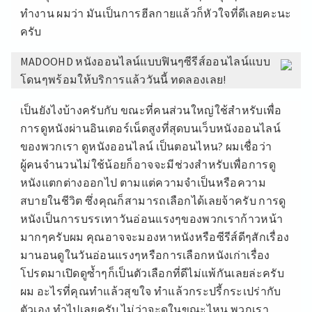
ทำงาน ผมว่า มันเป็นการฮีลกายแล้วก็หัวใจที่ดีเลยคะนะ
ครับ
MADOOHD หนังออนไลน์แบบฟินๆซีรีส์ออนไลน์แบบ
โดนๆพร้อมให้บริการแล้ววันนี้ ทดลองเลย!
เป็นยังไงบ้างครับกับ ขณะที่คนส่วนใหญ่ใช้สำหรับเพื่อ
การดูหนังผ่านอินเตอร์เน็ตสูงที่สุดบนเว็บหนังออนไลน์
ของพวกเรา ดูหนังออนไลน์ เป็นตอนไหน? ผมเชื่อว่า
ผู้คนจำนวนไม่ใช้น้อยก็อาจจะมีช่วงสำหรับเพื่อการดู
หนังแตกต่างออกไป ตามแต่ความจำเป็นหรือความ
สบายในชีวิต ซึ่งคุณก็สามารถเลือกได้เลยจ้าครับ การดู
หนังเป็นการบรรเทาวันอ่อนแรงๆของพวกเราก้าวหน้า
มากๆครับผม คุณอาจจะมองหาหนังหรือซีรีส์ดีๆสักเรื่อง
มานอนดูในวันอ่อนแรงๆหรือการเลือกหนังเก่าเรื่อง
โปรดมาเปิดดูซ้ำๆก็เป็นตัวเลือกที่ดีไม่แพ้กันเลยล่ะครับ
ผม อะไรที่คุณทำแล้วสุขใจ ทำแล้วกระปรี้กระเปร่ากับ
ตัวเอง ทำไปเลยครับ ไม่ว่าจะดูในขณะไหน พวกเรา