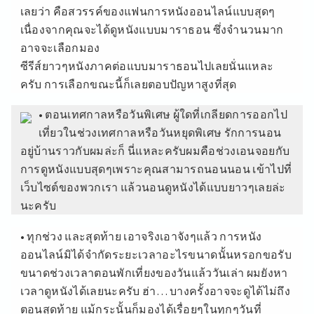
เลยว่า คือสวรรค์ของแฟนการหนังออนไลน์แบบสุดๆ
เนื่องจากคุณจะได้ดูหนังแบบมาราธอน ซึ่งจำนวนมาก
อาจจะเลือกมอง
ซีรีส์ยาวๆหนังภาคต่อแบบมาราธอนไปเลยนั่นแหละ
ครับ การเลือกขณะนี้ก็เลยตอบปัญหาสูงที่สุด
• ตอนเทศกาลหรือวันพิเศษ ผู้ใดที่เกลียดการออกไป
เที่ยวในช่วงเทศกาลหรือวันหยุดพิเศษ รักการนอน
อยู่บ้านราวกับผมล่ะก็ นี่แหละครับผมคือช่วงเอนจอยกับ
การดูหนังแบบสุดๆเพราะคุณสามารถนอนนอน เข้าไปที่
เว็บไซต์ของพวกเรา แล้วนอนดูหนังได้แบบยาวๆเลยล่ะ
นะครับ
• ทุกช่วง และสุดท้าย เอาจริงเอาจังๆแล้ว การหนัง
ออนไลน์มิได้จำกัดระยะเวลาอะไรขนาดนั้นหรอกขอรับ
ขนาดช่วงเวลาตอนพักเที่ยงของวันแล้ววันเล่า ผมยังหา
เวลาดูหนังได้เลยนะครับ ฮ่า… บางครั้งอาจจะดูได้ไม่ถึง
ตอนสุดท้าย แม้กระนั้นก็มองได้เรื่อยๆในทุกๆวันที่