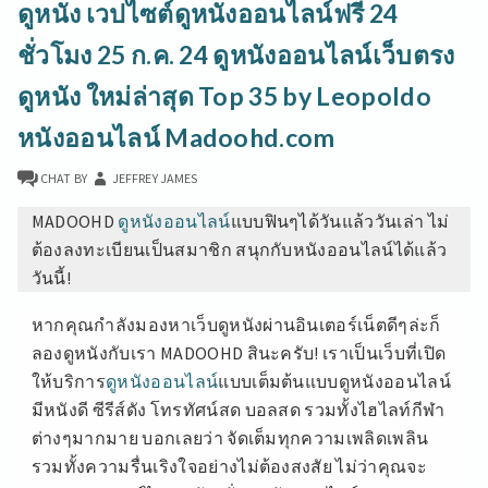
ดูหนัง เวปไซต์ดูหนังออนไลน์ฟรี 24
หนัง
หนัง
ชั่วโมง 25 ก.ค. 24 ดูหนังออนไลน์เว็บตรง
ออนไลน์
ดู
ดูหนัง ใหม่ล่าสุด Top 35 by Leopoldo
หนัง
ออนไลน์
หนังออนไลน์ Madoohd.com
ชัด
ดู
CHAT
BY
JEFFREY JAMES
หนัง
ออนไลน์
MADOOHD
ดูหนังออนไลน์
แบบฟินๆได้วันแล้ววันเล่า ไม่
ฟรี
ต้องลงทะเบียนเป็นสมาชิก สนุกกับหนังออนไลน์ได้แล้ว
2023
วันนี้!
แอ
พดู
หากคุณกำลังมองหาเว็บดูหนังผ่านอินเตอร์เน็ตดีๆล่ะก็
หนัง
ไม่มี
ลองดูหนังกับเรา MADOOHD สินะครับ! เราเป็นเว็บที่เปิด
โฆษณา
ให้บริการ
ดูหนังออนไลน์
แบบเต็มต้นแบบดูหนังออนไลน์
กั้น
มีหนังดี ซีรีส์ดัง โทรทัศน์สด บอลสด รวมทั้งไฮไลท์กีฬา
หนัง
ใหม่
ต่างๆมากมาย บอกเลยว่า จัดเต็มทุกความเพลิดเพลิน
ดู
รวมทั้งความรื่นเริงใจอย่างไม่ต้องสงสัย ไม่ว่าคุณจะ
ย้อน