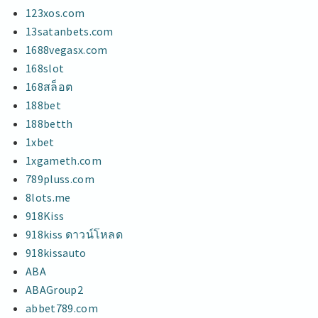
123xos.com
13satanbets.com
1688vegasx.com
168slot
168สล็อต
188bet
188betth
1xbet
1xgameth.com
789pluss.com
8lots.me
918Kiss
918kiss ดาวน์โหลด
918kissauto
ABA
ABAGroup2
abbet789.com