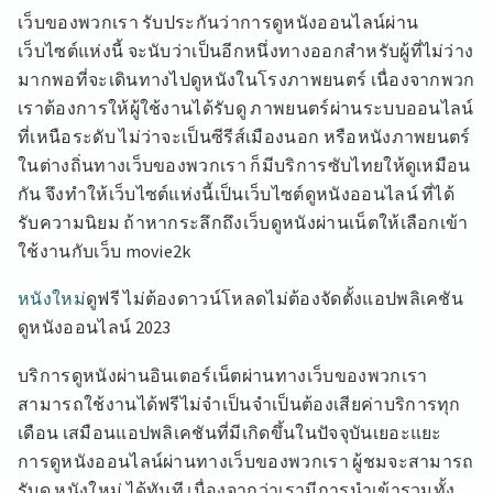
เว็บของพวกเรา รับประกันว่าการดูหนังออนไลน์ผ่าน
เว็บไซต์แห่งนี้ จะนับว่าเป็นอีกหนึ่งทางออกสำหรับผู้ที่ไม่ว่าง
มากพอที่จะเดินทางไปดูหนังในโรงภาพยนตร์ เนื่องจากพวก
เราต้องการให้ผู้ใช้งานได้รับดู ภาพยนตร์ผ่านระบบออนไลน์
ที่เหนือระดับ ไม่ว่าจะเป็นซีรีส์เมืองนอก หรือหนังภาพยนตร์
ในต่างถิ่นทางเว็บของพวกเรา ก็มีบริการซับไทยให้ดูเหมือน
กัน จึงทำให้เว็บไซต์แห่งนี้เป็นเว็บไซต์ดูหนังออนไลน์ ที่ได้
รับความนิยม ถ้าหากระลึกถึงเว็บดูหนังผ่านเน็ตให้เลือกเข้า
ใช้งานกับเว็บ movie2k
หนังใหม่
ดูฟรี ไม่ต้องดาวน์โหลดไม่ต้องจัดตั้งแอปพลิเคชัน
ดูหนังออนไลน์ 2023
บริการดูหนังผ่านอินเตอร์เน็ตผ่านทางเว็บของพวกเรา
สามารถใช้งานได้ฟรีไม่จำเป็นจำเป็นต้องเสียค่าบริการทุก
เดือน เสมือนแอปพลิเคชันที่มีเกิดขึ้นในปัจจุบันเยอะแยะ
การดูหนังออนไลน์ผ่านทางเว็บของพวกเรา ผู้ชมจะสามารถ
รับดู หนังใหม่ ได้ทันที เนื่องจากว่าเรามีการนำเข้ารวมทั้ง