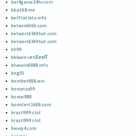
bar4game24hr.com
bbp168.me
betflixtikto.info
betwin6666.com
betworld369hot.com
betworld369hot.com
bh99
bkkwin เครดิตฟรี
bluewin8888.info
bng55
bombet888.win
bonanza99
bonus888
boonlert1688.com
brazil999 slot
brazil999 slot
bwvip4.com