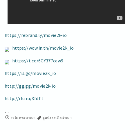
https://rebrand.ly/movie2k-io
https://wow.in.th/movie2k_io
https://t.co/6GY377cew9
https://is.gd/movie2k_io
http://gg.gg/movie2k-io
http://rlu.ru/3fdTl
…
6
12 สิงหาคม 2023
ดูหนังออนไลน์ 2023
พ.ค.
2023ดู