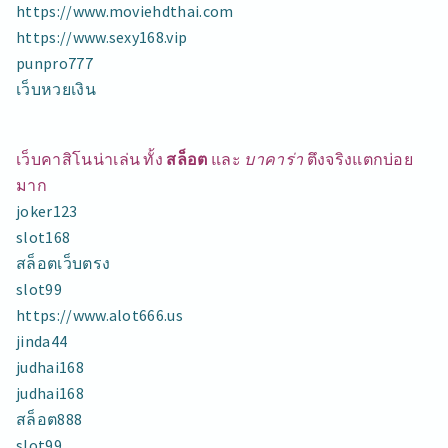
https://www.moviehdthai.com
https://www.sexy168.vip
punpro777
เว็บหวยเงิน
เว็บคาสิโนน่าเล่น ทั้ง
สล็อต
และ
บาคาร่า
ตึงจริงแตกบ่อย
มาก
joker123
slot168
สล็อตเว็บตรง
slot99
https://www.alot666.us
jinda44
judhai168
judhai168
สล็อต888
slot99