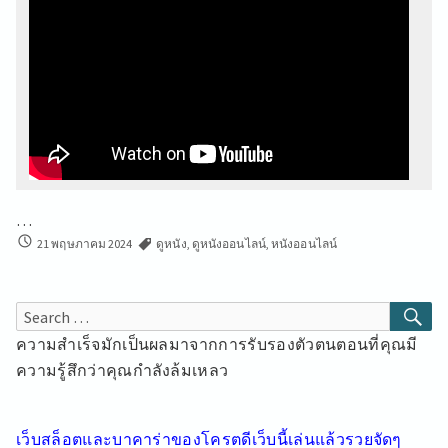
…
ดู
21 พฤษภาคม 2024
ดูหนัง
,
ดูหนังออนไลน์
,
หนังออนไลน์
หนัง
เวป
ไซต์
SE
Search
ดู
for:
ความสำเร็จมักเป็นผลมาจากการรับรองตัวตนตอนที่คุณมี
หนัง
ออนไลน์
ความรู้สึกว่าคุณกำลังล้มเหลว
ฟรี
24
ชั่วโมง
เว็บสล็อตและบาคาร่าของโครตดีเว็บนี้เล่นแล้วรวยจัดๆ
25