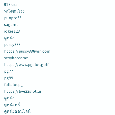
ก.ค.
918kiss
24
หนังชนโรง
ดู
punpro66
หนัง
sagame
ออนไลน์
เว็บ
joker123
ตรง
ดูหนัง
ดู
pussy888
หนัง
ใหม่
https://pussy888win.com
ล่าสุด
sexybaccarat
TOP
https://www.pgslot.golf
35
BY
pg77
LEOPOLDO
pg99
หนัง
fullslotpg
ออนไลน์
https://live22slot.us
MADOOHD.COM
ดูหนัง
ดูหนังฟรี
ดูหนังออนไลน์