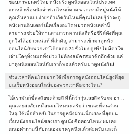
ชอบภาพยนตร์ไทย หนังฝรั่ง ดูหนังออนไลน์ประเทศ
หลัง
ฟรี
เกาหลี หรือหนังจำพวกไหนก็ตาม พวกเรามีหมู่หนังให้
TOP
คุณค้นหาแบบง่ายๆถ้าเกิดวันไหนที่คุณไม่เคยรู้ว่าจะดู
8
หนังผ่านอินเตอร์เน็ตเรื่องอะไร หมวดหนังเหล่านี้
BY
สามารถช่วยให้ท่านสามารถหาหนังดีหรือซีรีส์ดังที่คุณ
THANH
MOVIE2K.IO
ถูกใจได้อย่างแน่แท้ ที่สำคัญ สามารถเข้ามาดูหนัง
ออนไลน์กับพวกเราได้ตลอด 24 ชั่วโมง ดูฟรี! ไม่มีค่าใช
เจ่ายใดๆทั้งหมดทั้งปวง ไม่ต้องสมัครสมาชิกอีกด้วย แค่
มาดูหนังออนไลน์กับเราก็พอแล้วครับ มาดูหนังกัน!
ช่วงเวลาที่คนโดยมากใช้เพื่อการดูหนังออนไลน์สูงที่สุด
บนเว็บหนังออนไลน์ของพวกเราคือช่วงไหน?
ไอ้เรามันก็ขี้สงสัยซะด้วยสิ ทีนี้ก็ว้าวุ่นเลยสิครับผม ฮ่า…
คุณเคยสงสัยเหมือนผมไหมนะครับว่า ขณะที่คนส่วน
ใหญ่ใช้เพื่อสำหรับในการดูหนังผ่านเน็ตเยอะที่สุดบน
เว็บหนังออนไลน์ของเรา ดูหนัง คือตอนไหน? ผมเคย
เสนอคำถามนี้กับตนเองมาครู่หนึ่งแล้วล่ะครับ และก็