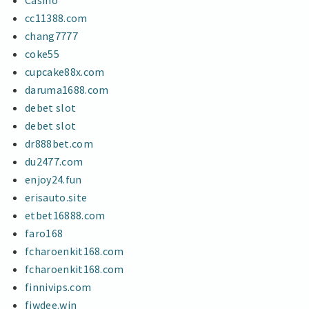
Casino
cc11388.com
chang7777
coke55
cupcake88x.com
daruma1688.com
debet slot
debet slot
dr888bet.com
du2477.com
enjoy24.fun
erisauto.site
etbet16888.com
faro168
fcharoenkit168.com
fcharoenkit168.com
finnivips.com
fiwdee.win