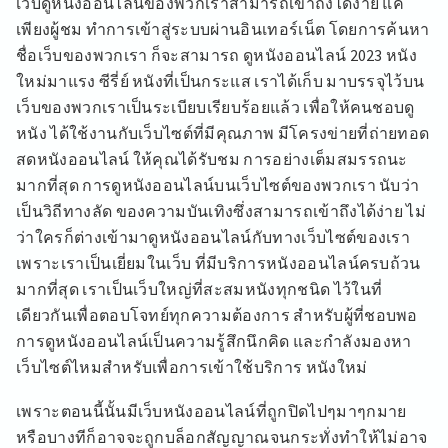
เว็บดูหนังออนไลน์ของพวกเราสามารถเข้าถึงได้ง่าย แค่
เพียงผู้ชม ทำการเข้าสู่ระบบผ่านอินเทอร์เน็ต โดยการค้นหา
ชื่อเว็บของพวกเรา ก็จะสามารถ ดูหนังออนไลน์ 2023 หนัง
ใหม่มาแรง ซีรี่ย์ หนังที่เป็นกระแส เราได้เก็บ มาบรรจุไว้บน
เว็บของพวกเราเป็นระเบียบเรียบร้อยแล้ว เพื่อให้คนชอบดู
หนัง ได้ใช้งานกับเว็บไซต์ที่มีคุณภาพ มีโครงข่ายที่ถ่ายทอด
สดหนังออนไลน์ ให้คุณได้รับชม การอย่างเต็มสมรรถนะ
มากที่สุด การดูหนังออนไลน์บนเว็บไซต์ของพวกเรา นับว่า
เป็นวิถีทางลัด ของความบันเทิงซึ่งสามารถเข้าถึงได้ง่าย ไม่
ว่าใครก็ต่างเข้ามาดูหนังออนไลน์กับทางเว็บไซต์ของเรา
เพราะเราเป็นเยี่ยมในเว็บ ที่มีบริการหนังออนไลน์ครบถ้วน
มากที่สุด เราเป็นเว็บใหญ่ที่สะสมหนังทุกชนิด ไว้ในที่
เดียวกันเพื่อตอบโจทย์ทุกความต้องการ สำหรับผู้ที่ชอบพอ
การดูหนังออนไลน์เป็นความรู้สึกนึกคิด และกำลังมองหา
เว็บไซต์ไหมสำหรับเพื่อการเข้าใช้บริการ หนังใหม่
เพราะตอนนี้นั้นมีเว็บหนังออนไลน์ที่ถูกปิดไปๆมาๆกมาย
หรือบางทีก็อาจจะถูกบล็อกสัญญาณจนกระทั่งทำให้ไม่อาจ