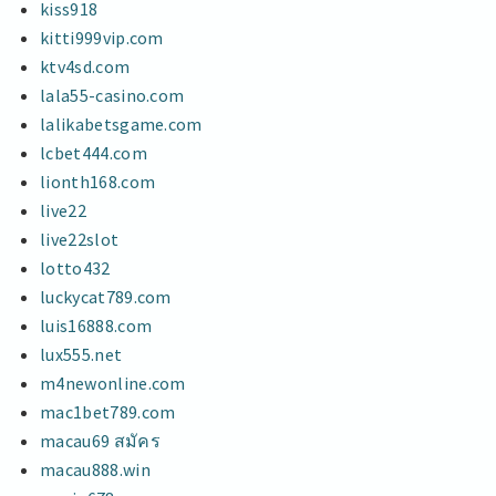
kiss918
kitti999vip.com
ktv4sd.com
lala55-casino.com
lalikabetsgame.com
lcbet444.com
lionth168.com
live22
live22slot
lotto432
luckycat789.com
luis16888.com
lux555.net
m4newonline.com
mac1bet789.com
macau69 สมัคร
macau888.win