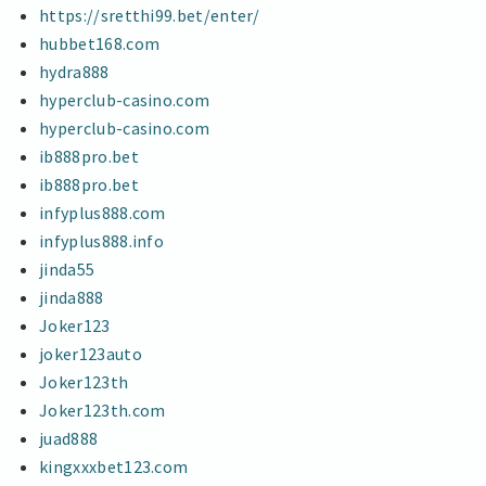
https://sretthi99.bet/enter/
hubbet168.com
hydra888
hyperclub-casino.com
hyperclub-casino.com
ib888pro.bet
ib888pro.bet
infyplus888.com
infyplus888.info
jinda55
jinda888
Joker123
joker123auto
Joker123th
Joker123th.com
juad888
kingxxxbet123.com