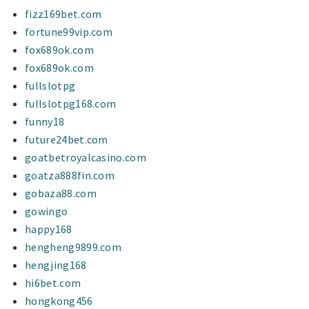
fizz169bet.com
fortune99vip.com
fox689ok.com
fox689ok.com
fullslotpg
fullslotpg168.com
funny18
future24bet.com
goatbetroyalcasino.com
goatza888fin.com
gobaza88.com
gowingo
happy168
hengheng9899.com
hengjing168
hi6bet.com
hongkong456