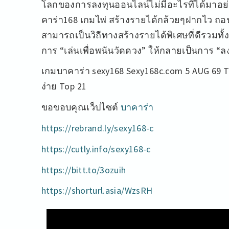
โลกของการลงทุนออนไลน์ไม่มีอะไรที่ได้มาอย่
คาร่า168 เกมไพ่ สร้างรายได้กล้วยๆฝากไว ถอนเง
สามารถเป็นวิถีทางสร้างรายได้พิเศษที่ดีรวมทั
การ “เล่นเพื่อพนันวัดดวง” ให้กลายเป็นการ “ล
เกมบาคาร่า sexy168 Sexy168c.com 5 AUG 69 
ง่าย Top 21
ขอขอบคุณเว็ปไซต์
บาคาร่า
https://rebrand.ly/sexy168-c
https://cutly.info/sexy168-c
https://bitt.to/3ozuih
https://shorturl.asia/WzsRH