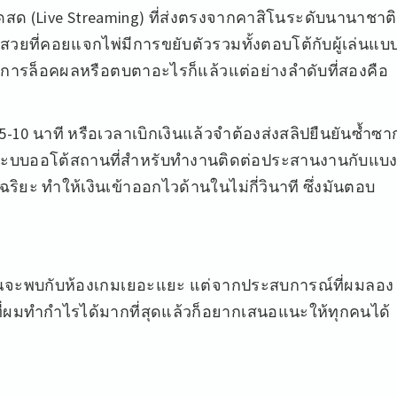
ดสด (Live Streaming) ที่ส่งตรงจากคาสิโนระดับนานาชาติ
วยที่คอยแจกไพ่มีการขยับตัวรวมทั้งตอบโต้กับผู้เล่นแบ
ม่มีการล็อคผลหรือตบตาอะไรก็แล้วแต่อย่างลำดับที่สองคือ
5-10 นาที หรือเวลาเบิกเงินแล้วจำต้องส่งสลิปยืนยันซ้ำซา
ใช้ระบบออโต้สถานที่สำหรับทำงานติดต่อประสานงานกับแบง
ริยะ ทำให้เงินเข้าออกไวด้านในไม่กี่วินาที ซึ่งมันตอบ
คุณจะพบกับห้องเกมเยอะแยะ แต่จากประสบการณ์ที่ผมลอง
ักที่ผมทำกำไรได้มากที่สุดแล้วก็อยากเสนอแนะให้ทุกคนได้