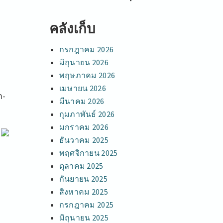
คลังเก็บ
กรกฎาคม 2026
มิถุนายน 2026
พฤษภาคม 2026
เมษายน 2026
ก-
มีนาคม 2026
กุมภาพันธ์ 2026
มกราคม 2026
ธันวาคม 2025
พฤศจิกายน 2025
ตุลาคม 2025
กันยายน 2025
สิงหาคม 2025
กรกฎาคม 2025
มิถุนายน 2025