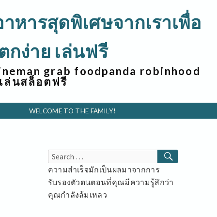
าหารสุดพิเศษจากเราเพื่อ
ง่าย เล่นฟรี
 lineman grab foodpanda robinhood
เล่นสล็อตฟรี
WELCOME TO THE FAMILY!
SEARCH
Search
for:
ความสำเร็จมักเป็นผลมาจากการ
รับรองตัวตนตอนที่คุณมีความรู้สึกว่า
คุณกำลังล้มเหลว