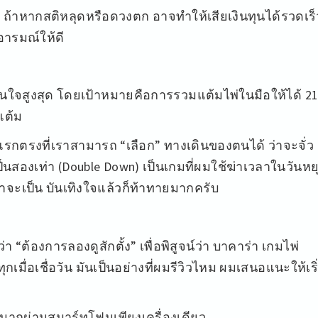
 ถ้าหากสติหลุดหรือดวงตก อาจทำให้เสียเงินทุนได้รวดเร็
อารมณ์ให้ดี
นใจสูงสุด โดยเป้าหมายคือการรวมแต้มไพ่ในมือให้ได้ 2
 แต้ม
รกตรงที่เราสามารถ “เลือก” ทางเดินของตนได้ ว่าจะจั่ว
นเป็นสองเท่า (Double Down) เป็นเกมที่ผมใช้ฆ่าเวลาในวันหย
ะเป็น บันเทิงใจแล้วก็ท้าทายมากครับ
ว่า “ต้องการลองดูสักตั้ง” เพื่อพิสูจน์ว่า บาคาร่า เกมไพ่
กเมื่อเชื่อวัน มันเป็นอย่างที่ผมรีวิวไหม ผมเสนอแนะให้เริ
ายมากผ่านสมาร์ทโฟนเพียงเครื่องเดียว