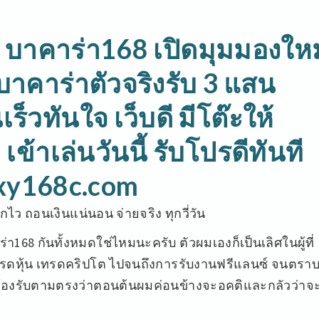
 บาคาร่า168 เปิดมุมมองใหม
าคาร่าตัวจริงรับ 3 แสน
็วทันใจ เว็บดี มีโต๊ะให้
ข้าเล่นวันนี้ รับโปรดีทันที
exy168c.com
ไว ถอนเงินแน่นอน จ่ายจริง ทุกวี่วัน
า168 กันทั้งหมดใช่ไหมนะครับ ตัวผมเองก็เป็นเลิศในผู้ที่
รดหุ้น เทรดคริปโต ไปจนถึงการรับงานฟรีแลนซ์ จนตรา
้องรับตามตรงว่าตอนต้นผมค่อนข้างจะอคติและกลัวว่าจ