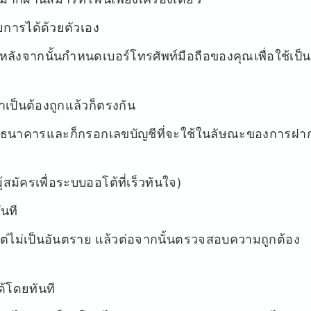
ยการได้ด้วยตัวเอง
 หลังจากนั้นกำหนดเบอร์โทรศัพท์มือถือของคุณเพื่อใช้เป็น
เป็นต้องถูกแล้วก็ตรงกัน
ลือกธนาคารและก็กรอกเลขบัญชีที่จะใช้ในลัษณะของการฝา
สมัครเพื่อระบบออโต้ที่เร็วทันใจ)
ันที
แต่ไม่เป็นอันตราย แล้วต่อจากนั้นตรวจสอบความถูกต้อง
ด้โดยทันที