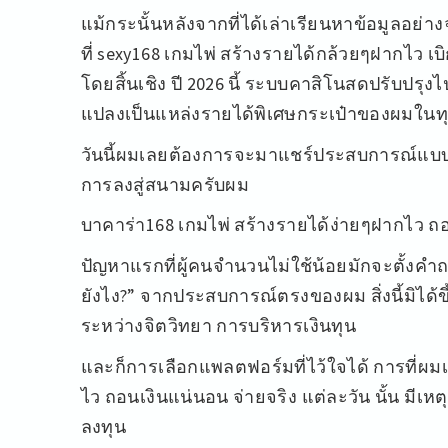
จริง
แม้กระนั้นหลังจากที่ได้เล่าเรียนหาข้อมูลอย่
รับ
3
ที่ sexy168 เกมไพ่ สร้างรายได้กล้วยๆฝากไว เบิ
แสน
โดยสิ้นเชิง ปี 2026 นี้ ระบบคาสิโนสดปรับปร
รองรับ
ทุก
แปลงเป็นแหล่งรายได้พิเศษกระเป๋าของผมในทุ
ธนาคาร
ถอน
วันนี้ผมเลยต้องการจะมาแชร์ประสบการณ์แบบหมด
เร็ว
การลงสู่สนามครับผม
ทันใจ
เว็บ
บาคาร่า168 เกมไพ่ สร้างรายได้ง่ายๆฝากไว ถอนเง
ดี
มี
ปัญหาแรกที่ผู้คนจำนวนไม่ใช้น้อยมักจะตั้งคำถ
โต๊ะ
ให้
ยังไง?” จากประสบการณ์ตรงของผม สิ่งนี้มิได้ข
เลือก
ระหว่างจิตวิทยา การบริหารเงินทุน
เยอะ
บา
และก็การเลือกแพลตฟอร์มที่ไว้ใจได้ การที่ผมเ
คา
ร่า168
ไว ถอนเงินแน่นอน จ่ายจริง แต่ละวัน นั้น มีเห
เข้า
ลงทุน
เล่น
วัน