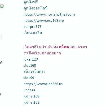
ดูหนังฟรี
ดูหนังออนไลน์
https://www.moviehdthai.com
https://www.sexy168.vip
punpro777
เว็บหวยเงิน
ก
เว็บคาสิโนน่าเล่น ทั้ง
สล็อต
และ
บาคา
ร่า
ตึงจริงแตกบ่อยมาก
joker123
ด้
slot168
สล็อตเว็บตรง
slot99
https://www.alot666.us
ก
jinda44
า
judhai168
judhai168