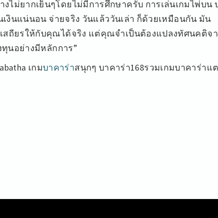
างไม่ยากเย็นๆโดยไม่มีการศึกษาครับ การเล่นเกมไพ่บน 
ินแน่นอน จ่ายจริง วันแล้ววันเล่า ก็ด้วยเหมือนกัน มัน
้งเสถียรให้กับคุณได้จริง แต่คุณจำเป็นต้องแปลงทัศนคติจ
งทุนอย่างมีหลักการ”
Tabatha เกม
บาคาร่า
สนุกๆ บาคาร่า168รวมเกมบาคาร่าแ