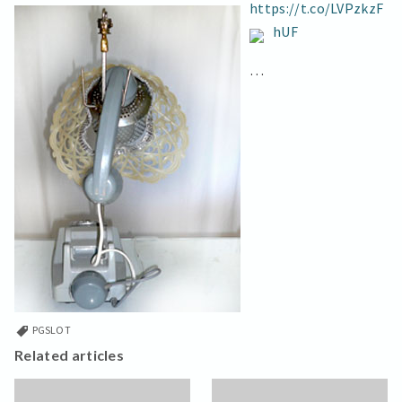
https://t.co/LVPzkzF
hUF
…
PGSLOT
Related articles