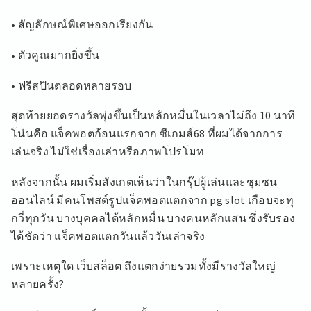
• สัญลักษณ์พิเศษออกเรียงกัน
• ตัวคูณมากยิ่งขึ้น
• ฟรีสปินตลอดหลายรอบ
สุดท้ายยอดรางวัลพุ่งขึ้นเป็นหลักหมื่นในเวลาไม่ถึง 10 นาที
โน่นคือ แจ็คพอตก้อนแรกจาก ซีเกมส์68 ที่ผมได้จากการ
เล่นจริง ไม่ใช่เรื่องเล่าหรือภาพโปรโมท
หลังจากนั้น ผมเริ่มสังเกตเห็นว่าในกรุ๊ปผู้เล่นและชุมชน
ออนไลน์ มีคนโพสต์รูปแจ็คพอตแตกจาก pg slot เกือบจะทุ
กวี่ทุกวัน บางบุคคลได้หลักหมื่น บางคนหลักแสน ซึ่งรับรอง
ได้ชัดว่า แจ็คพอตแตกวันแล้ววันเล่าจริง
เพราะเหตุใด เว็บสล็อต ถึงแตกง่ายรวมทั้งมีรางวัลใหญ่
หลายครั้ง?