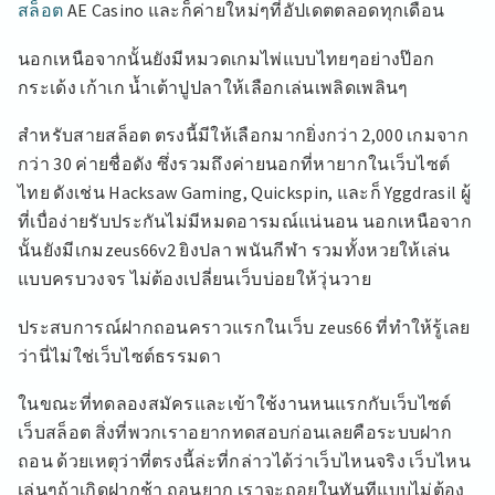
สล็อต
AE Casino และก็ค่ายใหม่ๆที่อัปเดตตลอดทุกเดือน
นอกเหนือจากนั้นยังมีหมวดเกมไพ่แบบไทยๆอย่างป๊อก
กระเด้ง เก้าเก น้ำเต้าปูปลาให้เลือกเล่นเพลิดเพลินๆ
สำหรับสายสล็อต ตรงนี้มีให้เลือกมากยิ่งกว่า 2,000 เกมจาก
กว่า 30 ค่ายชื่อดัง ซึ่งรวมถึงค่ายนอกที่หายากในเว็บไซต์
ไทย ดังเช่น Hacksaw Gaming, Quickspin, และก็ Yggdrasil ผู้
ที่เบื่อง่ายรับประกันไม่มีหมดอารมณ์แน่นอน นอกเหนือจาก
นั้นยังมีเกมzeus66v2 ยิงปลา พนันกีฬา รวมทั้งหวยให้เล่น
แบบครบวงจร ไม่ต้องเปลี่ยนเว็บบ่อยให้วุ่นวาย
ประสบการณ์ฝากถอนคราวแรกในเว็บ zeus66 ที่ทำให้รู้เลย
ว่านี่ไม่ใช่เว็บไซต์ธรรมดา
ในขณะที่ทดลองสมัครและเข้าใช้งานหนแรกกับเว็บไซต์
เว็บสล็อต สิ่งที่พวกเราอยากทดสอบก่อนเลยคือระบบฝาก
ถอน ด้วยเหตุว่าที่ตรงนี้ล่ะที่กล่าวได้ว่าเว็บไหนจริง เว็บไหน
เล่นๆถ้าเกิดฝากช้า ถอนยาก เราจะถอยในทันทีแบบไม่ต้อง