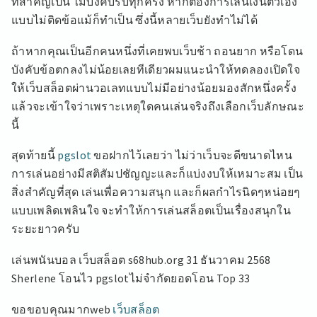
ที่สำคัญเป็น ไม่บังคับรับทุกครั้ง หากต้องการเล่นเงินตัวเอง
แบบไม่ติดข้อแม้ก็ทำเป็น ซึ่งนี้หลายเว็บยังทำไม่ได้
ถ้าหากคุณเป็นอีกคนหนึ่งที่เคยพบเว็บช้า ถอนยาก หรือโดน
บังคับข้อตกลงไม่น้อยเลยทีเดียวผมแนะนำให้ทดลองเปิดใจ
ให้เว็บสล็อตผ่านวอเลทแบบไม่มีอย่างน้อยมองสักหนึ่งครั้ง
แล้วจะเข้าใจว่าเพราะเหตุใดคนเล่นจริงถึงเลือกเว็บลักษณะ
นี้
สุดท้ายนี้
pgslot
ขอฝากไว้เลยว่า ไม่ว่าเว็บจะดีขนาดไหน
การเล่นอย่างมีสติสัมปชัญญะและก็แบ่งงบให้เหมาะสม เป็น
สิ่งสำคัญที่สุด เล่นเพื่อความสนุก และก็ผลกำไรนิดๆหน่อยๆ
แบบเพลิดเพลินใจ จะทำให้การเล่นสล็อตเป็นเรื่องสนุกใน
ระยะยาวครับ
เล่นพนันบอล เว็บสล็อต s68hub.org 31 ธันวาคม 2568
Sherlene โอนไว pgslotไม่จำกัดยอดโอน Top 33
ขอขอบคุณมากweb
เว็บสล็อต