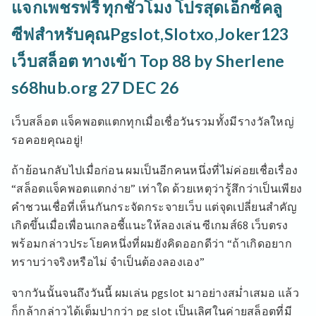
แจกเพชรฟรี ทุกชั่วโมง โปรสุดเอ็กซ์คลู
กีฬา
หวย
ซีฟสำหรับคุณPgslot,Slotxo,Joker123
คา
สิโน
เว็บสล็อต ทางเข้า Top 88 by Sherlene
แจก
เพชร
s68hub.org 27 DEC 26
ฟรี
ทุก
เว็บสล็อต แจ็คพอตแตกทุกเมื่อเชื่อวันรวมทั้งมีรางวัลใหญ่
ชั่วโมง
โปร
รอคอยคุณอยู่!
สุด
เอ็กซ์
ถ้าย้อนกลับไปเมื่อก่อน ผมเป็นอีกคนหนึ่งที่ไม่ค่อยเชื่อเรื่อง
คลู
“สล็อตแจ็คพอตแตกง่าย” เท่าใด ด้วยเหตุว่ารู้สึกว่าเป็นเพียง
ซีฟ
คำชวนเชื่อที่เห็นกันกระจัดกระจายเว็บ แต่จุดเปลี่ยนสำคัญ
สำหรับ
คุณPGSLOT,SLOTXO,JOKER123
เกิดขึ้นเมื่อเพื่อนเกลอชี้แนะให้ลองเล่น ซีเกมส์68 เว็บตรง
เว็บ
พร้อมกล่าวประโยคหนึ่งที่ผมยังคิดออกดีว่า “ถ้าเกิดอยาก
สล็อต
ทราบว่าจริงหรือไม่ จำเป็นต้องลองเอง”
ทาง
เข้า
TOP
จากวันนั้นจนถึงวันนี้ ผมเล่น pgslot มาอย่างสม่ำเสมอ แล้ว
88
ก็กล้ากล่าวได้เต็มปากว่า pg slot เป็นเลิศในค่ายสล็อตที่มี