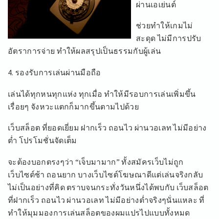
ผ่านเอเย่นต์
ช่วยทำให้เกมไม่
สะดุด ไม่มีการปรับ
อัตราการจ่าย ทำให้ผลสรุปเป็นธรรมกับผู้เล่น
4. รองรับการเล่นผ่านมือถือ
เล่นได้ทุกหนทุกแห่ง ทุกเมื่อ ทำให้มีรอบการเล่นเพิ่มขึ้น
เรื่อยๆ จังหวะแตกก็มากขึ้นตามไปด้วย
เว็บสล็อต ที่ยอดเยี่ยม ฝากเร็ว ถอนไว ผ่านวอเลท ไม่มีอย่าง
ต่ำ โปรโมชั่นจัดเต็ม
จะต้องบอกตรงๆว่า “เจ็บมามาก” ทั้งสมัครเว็บไม่ถูก
เว็บไซต์ช้า ถอนยาก บางเว็บไซต์โฆษณาดีแต่เล่นจริงกลับ
ไม่เป็นอย่างที่คิด ตราบจนกระทั่งวันหนึ่งได้พบกับ เว็บสล็อต
ที่ฝากเร็ว ถอนไว ผ่านวอเลท ไม่มีอย่างต่ำจริงๆนั่นแหละ ที่
ทำให้มุมมองการเล่นสล็อตของผมแปรไปแบบทั้งหมด