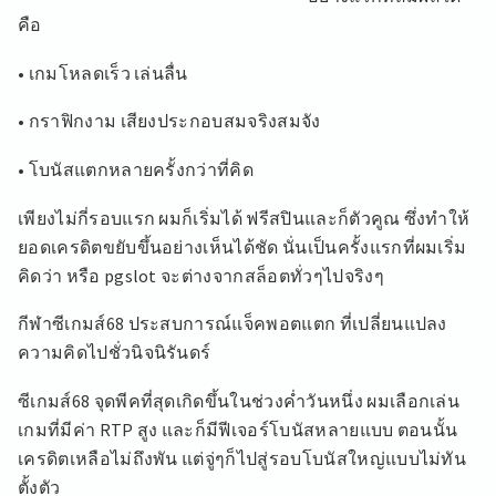
คือ
• เกมโหลดเร็ว เล่นลื่น
• กราฟิกงาม เสียงประกอบสมจริงสมจัง
• โบนัสแตกหลายครั้งกว่าที่คิด
เพียงไม่กี่รอบแรก ผมก็เริ่มได้ ฟรีสปินและก็ตัวคูณ ซึ่งทำให้
ยอดเครดิตขยับขึ้นอย่างเห็นได้ชัด นั่นเป็นครั้งแรกที่ผมเริ่ม
คิดว่า หรือ pgslot จะต่างจากสล็อตทั่วๆไปจริงๆ
กีฬาซีเกมส์68 ประสบการณ์แจ็คพอตแตก ที่เปลี่ยนแปลง
ความคิดไปชั่วนิจนิรันดร์
ซีเกมส์68 จุดพีคที่สุดเกิดขึ้นในช่วงค่ำวันหนึ่ง ผมเลือกเล่น
เกมที่มีค่า RTP สูง และก็มีฟีเจอร์โบนัสหลายแบบ ตอนนั้น
เครดิตเหลือไม่ถึงพัน แต่จู่ๆก็ไปสู่รอบโบนัสใหญ่แบบไม่ทัน
ตั้งตัว