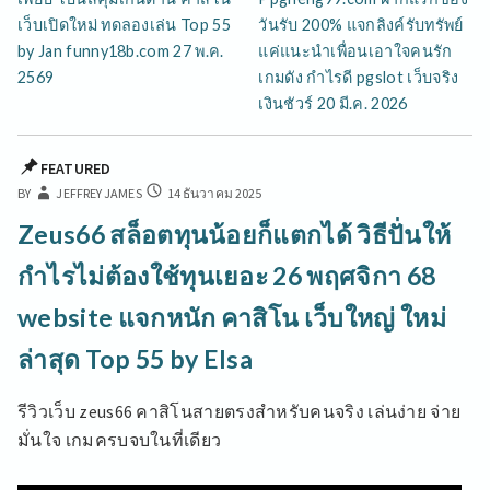
เว็บเปิดใหม่ ทดลองเล่น Top 55
วันรับ 200% แจกลิงค์รับทรัพย์
by Jan funny18b.com 27 พ.ค.
แค่แนะนำเพื่อนเอาใจคนรัก
2569
เกมดัง กำไรดี pgslot เว็บจริง
เงินชัวร์ 20 มี.ค. 2026
FEATURED
ZEUS66
BY
JEFFREY JAMES
14 ธันวาคม 2025
สล็อต
Zeus66 สล็อตทุนน้อยก็แตกได้ วิธีปั่นให้
ทุน
น้อย
กำไรไม่ต้องใช้ทุนเยอะ 26 พฤศจิกา 68
ก็
แตก
website แจกหนัก คาสิโน เว็บใหญ่ ใหม่
ได้
วิธี
ล่าสุด Top 55 by Elsa
ปั่น
ให้
รีวิวเว็บ zeus66 คาสิโนสายตรงสำหรับคนจริง เล่นง่าย จ่าย
กำไร
ไม่
มั่นใจ เกมครบจบในที่เดียว
ต้อง
ใช้