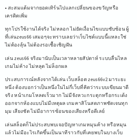
• สะสมแต้มจากยอดเทิร์นไปแลกเปลี่ยนของขวัญหรือ
เครดิตเพิ่ม
ทุกโปรใช้งานได้จริง ไม่หลอก ไม่ยัดเงื่อนไขแบบซับซ้อน ผู้
ที่เล่นzeus66 เสมอๆจะทราบเลยว่าเว็บไซต์แบบนี้แหละใช่
ไม่ต้องลุ้น ไม่ต้องรอเชื้อเชิญฝัน
เล่น zeus66 จริงมานับเป็นเวลาหลายสัปดาห์ ระบบลื่นไหล
เกมไม่ค้าง ไม่หลุด ไม่ล็อกผล
ประสบการณ์หลังจากได้เล่น เว็บสล็อต zeus66v2 มาระยะ
หนึ่ง ต้องบอกว่าเป็นหนึ่งในไม่กี่เว็บที่คิดว่าระบบเขียนมาดี
จริง หน้าเกมโหลดเร็วมาก ไม่มีจังหวะกระตุกหรือกระเด้ง
ออกจากห้องแบบไม่มีเหตุผล เกมคาสิโนสดภาพชัดเจนทุก
มุม เสียงชัด ไม่มีอาการซ้อนของเสียงหรือดีเลย์
เล่นสล็อตก็ไม่ประสบพบเจอปัญหาเกมหมุนค้าง หรือหมุน
แล้วไม่มีอะไรเกิดขึ้นเป็นนาทีราวกับที่เคยพบในบางเว็บ