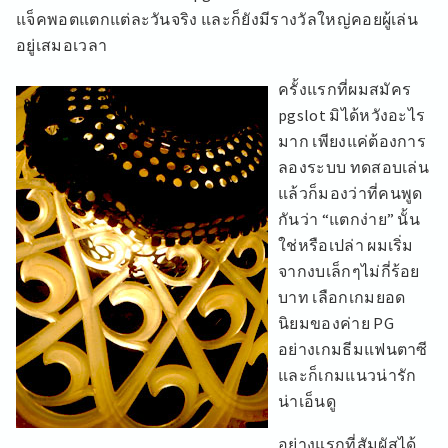
BY
แจ็คพอตแตกแต่ละวันจริง และก็ยังมีรางวัลใหญ่คอยผู้เล่น
SHERLENE
อยู่เสมอเวลา
S68HUB.ORG
27
DEC
ครั้งแรกที่ผมสมัคร
26
pgslot มิได้หวังอะไร
มาก เพียงแค่ต้องการ
ลองระบบ ทดสอบเล่น
แล้วก็มองว่าที่คนพูด
กันว่า “แตกง่าย” นั้น
ใช่หรือเปล่า ผมเริ่ม
จากงบเล็กๆไม่กี่ร้อย
บาท เลือกเกมยอด
นิยมของค่าย PG
อย่างเกมธีมแฟนตาซี
และก็เกมแนวน่ารัก
น่าเอ็นดู
อย่างแรกที่สัมผัสได้