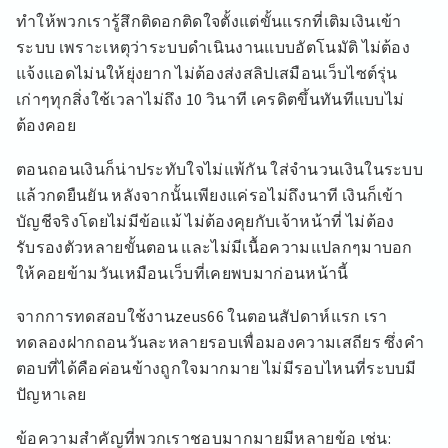
ทำให้พวกเรารู้สึกติดอกติดใจตั้งแต่ขั้นแรกที่เติมเงินเข้า
ระบบ เพราะเหตุว่าระบบดำเนินงานแบบอัตโนมัติ ไม่ต้อง
แจ้งแอดไม่นให้ยุ่งยาก ไม่ต้องส่งสลิปเสมือนเว็บไซต์รุ่น
เก่าๆทุกสิ่งใช้เวลาไม่ถึง 10 วินาที เครดิตขึ้นทันทีแบบไม่
ต้องคอย
ตอนถอนเงินก็น่าประทับใจไม่แพ้กัน ใส่จำนวนเงินในระบบ
แล้วกดยืนยัน หลังจากนั้นเพียงแค่รอไม่ถึงนาที เงินก็เข้า
บัญชีจริงโดยไม่มีข้อแม้ ไม่ต้องคุยกับเจ้าหน้าที่ ไม่ต้อง
รับรองตัวหลายขั้นตอน และไม่มีเนื้อความแปลกๆมาบอก
ให้คอยข้ามวันเหมือนเว็บที่เคยพบมาก่อนหน้านี้
จากการทดสอบใช้งานzeus66 ในตอนสัปดาห์แรก เรา
ทดลองฝากถอนวันละหลายรอบเพื่อมองความเสถียร ซึ่งคำ
ตอบที่ได้คือค่อนข้างถูกใจมากมาย ไม่มีรอบไหนที่ระบบมี
ปัญหาเลย
ข้อความสำคัญที่พวกเราชอบมากมายมีหลายข้อ เช่น: