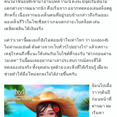
คนไม่ใช่น้อยที่เข้ามาอ่านบทความนี้ คงจะมีจุดเริ่มต้นไม่
ไทย
แตกต่างจากผมมากนัก คือเริ่มจาก อยากทดลองเล่นสล็อตดู
สล็อต
เว็บ
สักครั้ง เนื่องจากมองเห็นคนที่อยู่รอบข้างกล่าวถึงกันเยอะ
ตรง
มองเห็นรีวิวในโซเชียลว่าเกมแตกง่าย เว็บสล็อต เล่น
เว็บ
เพลิดเพลิน ได้เงินจริง
คา
สิโน
แต่ว่าเวลานี้ผมเองก็ยังไม่ค่อยเข้าใจเท่าไหร่ ว่า london45
ที่
เหมาะ
ไม่ผ่านเอเย่นต์ มันต่างจากเว็บทั่วๆไปอย่างไร? แล้วเพราะ
กับ
เหตุไรคนถึงชี้แนะให้เล่นกับเว็บไซต์ที่รองรับ “ฝากถอนผ่าน
คน
วอเลท” วันนี้ผมเลยอยากมาเล่าประสบการณ์ตรงที่ได้
ไทย
TOP
ทดลองเล่นจริง ทั้งจุดเด่น จุดด้วย และสิ่งที่ได้เรียนรู้ เผื่อจะ
29
ช่วยทำให้มือใหม่ตกลงใจได้ง่ายขึ้นครับ
BY
JERMAINE
ย้อนไปเมื่อ
LONDON45
ราวๆต้นปี
23
NOV
ก่อนหน้าที่
2568
ผ่านมา ผม
เริ่มหา