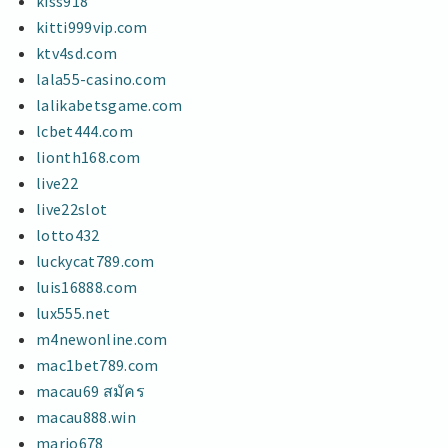
kiss918
kitti999vip.com
ktv4sd.com
lala55-casino.com
lalikabetsgame.com
lcbet444.com
lionth168.com
live22
live22slot
lotto432
luckycat789.com
luis16888.com
lux555.net
m4newonline.com
mac1bet789.com
macau69 สมัคร
macau888.win
mario678