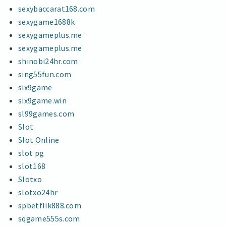
sexybaccarat168.com
sexygame1688k
sexygameplus.me
sexygameplus.me
shinobi24hr.com
sing55fun.com
six9game
six9game.win
sl99games.com
Slot
Slot Online
slot pg
slot168
Slotxo
slotxo24hr
spbetflik888.com
sqgame555s.com