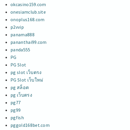
okcasino159.com
onesiamclub.site
onoplus168.com
p2vvip
panama888
pananthai99.com
panda555
PG
PG Slot
pg slot เว็บตรง
PG Slot เว็บใหม่
pg สล็อต
pg เว็บตรง
pg77
pg99
pgfish
pggold168bet.com