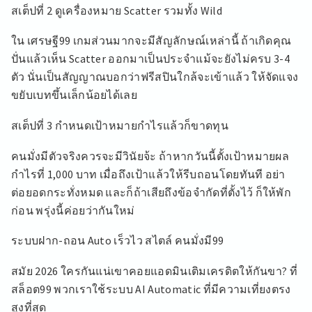
สเต็ปที่ 2 ดูเครื่องหมาย Scatter รวมทั้ง Wild
ใน เศรษฐี99 เกมส่วนมากจะมีสัญลักษณ์เหล่านี้ ถ้าเกิดคุณ
ปั่นแล้วเห็น Scatter ออกมาเป็นประจำแม้จะยังไม่ครบ 3-4
ตัว นั่นเป็นสัญญาณบอกว่าฟรีสปินใกล้จะเข้าแล้ว ให้จัดแจง
ขยับเบทขึ้นเล็กน้อยได้เลย
สเต็ปที่ 3 กำหนดเป้าหมายกำไรแล้วก็ขาดทุน
คนมั่งมีตัวจริงควรจะมีวินัยจ้ะ ถ้าหากวันนี้ตั้งเป้าหมายผล
กำไรที่ 1,000 บาท เมื่อถึงเป้าแล้วให้รีบถอนโดยทันที อย่า
ต่อยอดกระทั่งหมด และก็ถ้าเสียถึงข้อจำกัดที่ตั้งไว้ ก็ให้พัก
ก่อน พรุ่งนี้ค่อยว่ากันใหม่
ระบบฝาก-ถอน Auto เร็วไว สไตล์ คนมั่งมี99
สมัย 2026 ใครกันแน่เขาคอยแอดมินเติมเครดิตให้กันขา? ที่
สล็อต99 พวกเราใช้ระบบ AI Automatic ที่มีความเที่ยงตรง
สูงที่สุด