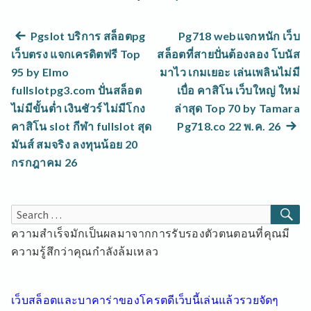
แนะแนว
Previous
Pgslot บริการ สล็อตpg
Pg718 webแจกหนัก เว็บ
post:
เว็บตรง แจกเครดิตฟรี Top
สล็อตที่สายปั่นต้องลอง โบนัส
เรื่อง
95 by Elmo
มาไว เกมเยอะ เล่นเพลินไม่มี
fullslotpg3.com ปั่นสล็อต
เบื่อ คาสิโน เว็บใหญ่ ใหม่
ไม่มีขั้นต่ำ เงินชัวร์ ไม่มีโกง
ล่าสุด Top 70 by Tamara
Next
คาสิโน slot กีฬา fullslot สุด
Pg718.co 22 พ.ค. 26
post:
มันส์ สมจริง ลงทุนน้อย 20
กรกฎาคม 26
SE
Search
for:
ความสำเร็จมักเป็นผลมาจากการรับรองตัวตนตอนที่คุณมี
ความรู้สึกว่าคุณกำลังล้มเหลว
เว็บสล็อตและบาคาร่าของโครตดีเว็บนี้เล่นแล้วรวยจัดๆ