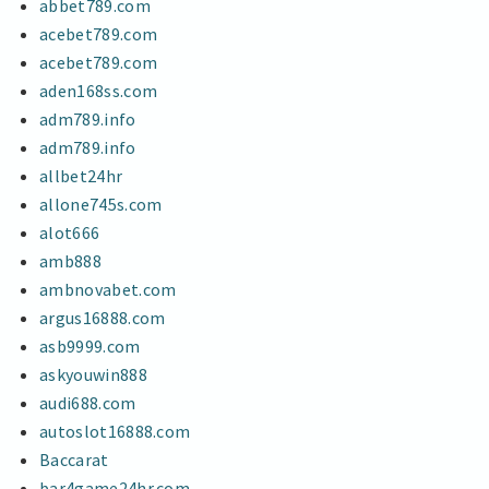
abbet789.com
acebet789.com
acebet789.com
aden168ss.com
adm789.info
adm789.info
allbet24hr
allone745s.com
alot666
amb888
ambnovabet.com
argus16888.com
asb9999.com
askyouwin888
audi688.com
autoslot16888.com
Baccarat
bar4game24hr.com