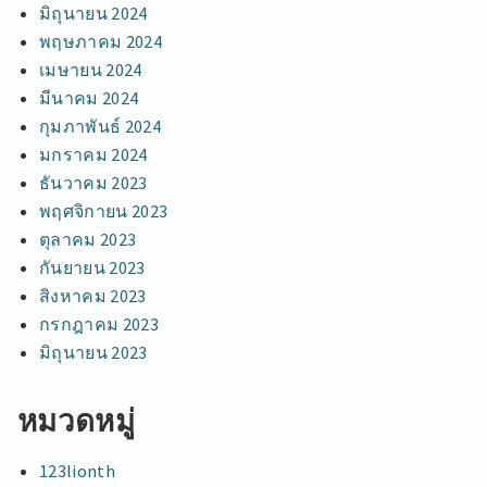
มิถุนายน 2024
พฤษภาคม 2024
เมษายน 2024
มีนาคม 2024
กุมภาพันธ์ 2024
มกราคม 2024
ธันวาคม 2023
พฤศจิกายน 2023
ตุลาคม 2023
กันยายน 2023
สิงหาคม 2023
กรกฎาคม 2023
มิถุนายน 2023
หมวดหมู่
123lionth