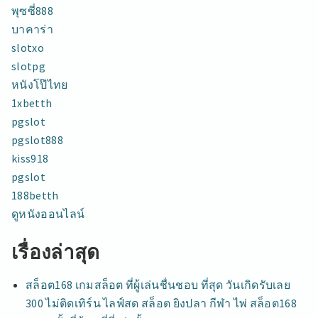
พุซซี่888
บาคาร่า
slotxo
slotpg
หนังโป๊ไทย
1xbetth
pgslot
pgslot888
kiss918
pgslot
188betth
ดูหนังออนไลน์
เรื่องล่าสุด
สล็อต168 เกมสล็อต ที่ผู้เล่นชื่นชอบ ที่สุด วันเกิดรับเลย
300 ไม่ติดเทิร์น ไลฟ์สด สล็อต ยิงปลา กีฬา ไพ่ สล็อต168