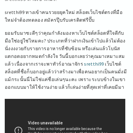
sretthi99 ทางเข้าคนรวยยยุคใหม่ สล็อตเว็บไซต์ตรงที่มือ
ใหม่จำต้องทดลอง สมัครปุ๊บรับเครดิตฟรีปั๊บ
ยอมรับมาซะดีๆว่าคุณกำลังมองหาเว็บไซต์สล็อตที่ใจดีกับ
มือใช่อยู่ใช่ไหมคะ? ประเภทที่ว่าฝากเงินเข้าไปแล้วไม่ต้อง
นั่งงงงวยกับรายการอาหารที่ซับซ้อน หรือเล่นแล้วโบนัส
แตกอดอยากหมดกำลังใจ วันนี้บอกเลยว่าคุณมาเหมาะสม
แล้ว เนื่องจากเราจะพาทัวร์อาณาจักร
sretthi99
เว็บไซต์
สล็อตที่ชื่อก็บอกอยู่แล้วว่าสร้างมาเพื่อคนอยากเป็นคนมั่งมี
แม้กระนั้นนี่ไม่ใช่แค่ชื่อเล่นๆนะคะ เพราะระบบข้างในเขา
ออกแบบมาให้ใช้งานง่าย แล้วก็เล่นง่ายที่สุดเท่าที่เคยมีมา