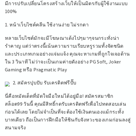
มีการปรับเปลี่ยนโครงสร้างเว็บให้เป็นมิตรกับผู้ใช้งานแบบ
100%
1. หน้าเว็บไซต์คลีน ใช้งานง่าย ไม่รกตา
หลายเว็บไซต์มักจะมีโฆษณาเด้งไปๆมาๆจนกระทั่งน่า
รำคาญ แต่ว่าตรงนี้เน้นความราบเรียบหรูรวมทั้งจัดชนิด
และประเภทเกมอย่างแจ่มแจ้ง คุณจะหาเกมที่ถูกใจเจอด้าน
ใน 3 วินาที ไม่ว่าจะเป็นเกมค่ายดังอย่าง PG Soft, Joker
Gaming หรือ Pragmatic Play
2. สมัครปุบปับ รับเครดิตฟรีปั๊บ
นี่คือหมัดเด็ดที่มัดใจมือใหม่ได้อยู่มือ! สมัครสมาชิก
สล็อต99 วันนี้ คุณมีสิทธิ์กดรับเครดิตฟรีเพื่อไปทดสอบเล่น
ก่อนได้เลย โดยไม่จำเป็นที่จะต้องใช้เงินตนเองแม้กระทั้ง
บาทเดียว ถือเป็นการฝึกมือให้ชินกับจังหวะของเกมก่อนลงสู่
สนามจริง