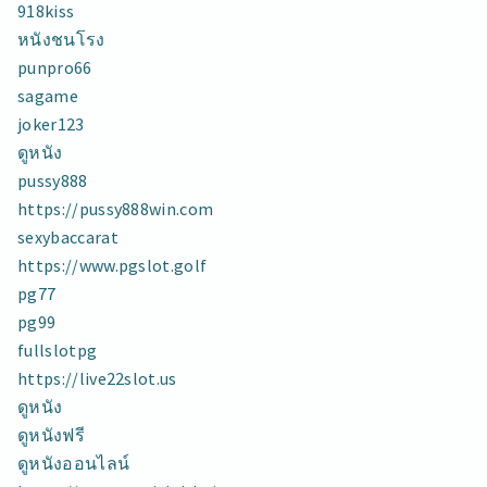
918kiss
หนังชนโรง
punpro66
sagame
joker123
ดูหนัง
pussy888
https://pussy888win.com
sexybaccarat
https://www.pgslot.golf
pg77
pg99
fullslotpg
https://live22slot.us
ดูหนัง
ดูหนังฟรี
ดูหนังออนไลน์