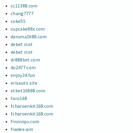
cc11388.com
chang7777
coke55
cupcake88x.com
daruma1688.com
debet slot
debet slot
dr888bet.com
du2477.com
enjoy24.fun
erisauto.site
etbet16888.com
faro168
fcharoenkit168.com
fcharoenkit168.com
finnivips.com
fiwdee.win