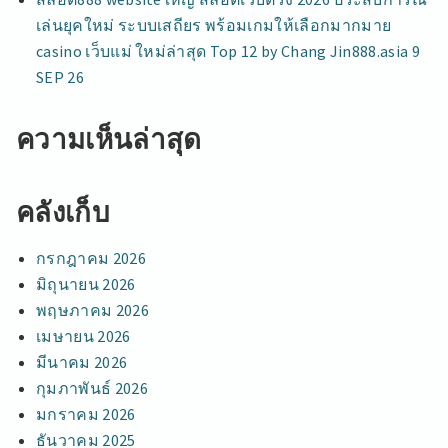
เล่นยุคใหม่ ระบบเสถียร พร้อมเกมให้เลือกมากมาย
casino เว็บแม่ ใหม่ล่าสุด Top 12 by Chang Jin888.asia 9
SEP 26
ความเห็นล่าสุด
คลังเก็บ
กรกฎาคม 2026
มิถุนายน 2026
พฤษภาคม 2026
เมษายน 2026
มีนาคม 2026
กุมภาพันธ์ 2026
มกราคม 2026
ธันวาคม 2025