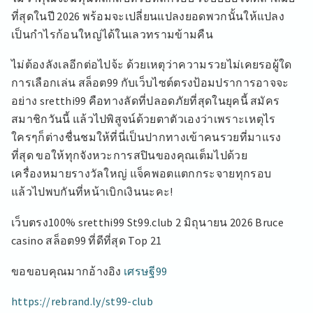
ที่สุดในปี 2026 พร้อมจะเปลี่ยนแปลงยอดพวกนั้นให้แปลง
เป็นกำไรก้อนใหญ่ได้ในเลวทรามข้ามคืน
ไม่ต้องลังเลอีกต่อไปจ้ะ ด้วยเหตุว่าความรวยไม่เคยรอผู้ใด
การเลือกเล่น สล็อต99 กับเว็บไซต์ตรงป้อมปราการอาจจะ
อย่าง sretthi99 คือทางลัดที่ปลอดภัยที่สุดในยุคนี้ สมัคร
สมาชิกวันนี้ แล้วไปพิสูจน์ด้วยตาตัวเองว่าเพราะเหตุไร
ใครๆก็ต่างชื่นชมให้ที่นี่เป็นปากทางเข้าคนรวยที่มาแรง
ที่สุด ขอให้ทุกจังหวะการสปินของคุณเต็มไปด้วย
เครื่องหมายรางวัลใหญ่ แจ็คพอตแตกกระจายทุกรอบ
แล้วไปพบกันที่หน้าเบิกเงินนะคะ!
เว็บตรง100% sretthi99 St99.club 2 มิถุนายน 2026 Bruce
casino สล็อต99 ที่ดีที่สุด Top 21
ขอขอบคุณมากอ้างอิง
เศรษฐี99
https://rebrand.ly/st99-club