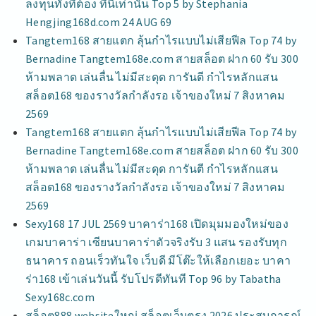
ลงทุนทั้งที่ต้อง ที่นี่เท่านั้น Top 5 by Stephania
Hengjing168d.com 24 AUG 69
Tangtem168 สายแตก ลุ้นกำไรแบบไม่เสียฟีล Top 74 by
Bernadine Tangtem168e.com สายสล็อต ฝาก 60 รับ 300
ห้ามพลาด เล่นลื่น ไม่มีสะดุด การันตี กำไรหลักแสน
สล็อต168 ของรางวัลกำลังรอ เจ้าของใหม่ 7 สิงหาคม
2569
Tangtem168 สายแตก ลุ้นกำไรแบบไม่เสียฟีล Top 74 by
Bernadine Tangtem168e.com สายสล็อต ฝาก 60 รับ 300
ห้ามพลาด เล่นลื่น ไม่มีสะดุด การันตี กำไรหลักแสน
สล็อต168 ของรางวัลกำลังรอ เจ้าของใหม่ 7 สิงหาคม
2569
Sexy168 17 JUL 2569 บาคาร่า168 เปิดมุมมองใหม่ของ
เกมบาคาร่า เซียนบาคาร่าตัวจริงรับ 3 แสน รองรับทุก
ธนาคาร ถอนเร็วทันใจ เว็บดี มีโต๊ะให้เลือกเยอะ บาคา
ร่า168 เข้าเล่นวันนี้ รับโปรดีทันที Top 96 by Tabatha
Sexy168c.com
สล็อต888 websiteใหญ่ สล็อตเว็บตรง 2026 ประสบการณ์