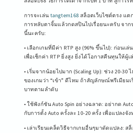
สล็อต168 วิธีการไต่เต้าจากเบท 1 บาท สู่กำไรห
การจะเล่น
tangtem168
สล็อตเว็บไซต์ตรง แตกหน
การหลับตาจิ้มแล้วกดสปินไปเรื่อยนะครับ จาก
นี้นะครับ:
• เลือกเกมที่มีค่า RTP สูง (96% ขึ้นไป): ก่อน
เพื่อเช็กค่า RTP ยิ่งสูง ยิ่งได้โอกาสคืนทุนให้ผู้
• เริ่มจากน้อยไปมาก (Scaling Up): ช่วง 20-30 ไ
ของเกมว่า “เข้า” ดีไหม ถ้าสัญลักษณ์พรีเมียมเ
บาทตามลำดับ
• ใช้ฟังก์ชัน Auto Spin อย่างฉลาด: อย่ากด Aut
กับการตั้ง Auto ครั้งละ 10-20 ครั้ง เพื่อแปลง
• เล่าเรียนเคล็ดวิธีจากเกมอื่นๆมาดัดแปลง: ส