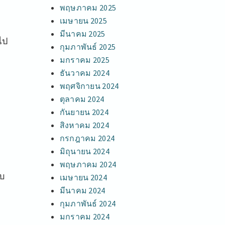
พฤษภาคม 2025
เมษายน 2025
มีนาคม 2025
ไป
กุมภาพันธ์ 2025
มกราคม 2025
ธันวาคม 2024
พฤศจิกายน 2024
ตุลาคม 2024
กันยายน 2024
สิงหาคม 2024
กรกฎาคม 2024
มิถุนายน 2024
พฤษภาคม 2024
ับ
เมษายน 2024
มีนาคม 2024
กุมภาพันธ์ 2024
มกราคม 2024