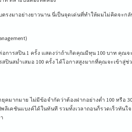
บตรงมาอย่างยาวนาน นี่เป็นจุดเด่นที่ทำให้ผมไม่คิดจะกลั
Management)
บาทต่อการสปิน 1 ครั้ง แสดงว่าถ้าเกิดคุณมีทุน 100 บาท คุณจ
ารสปินสม่ำเสมอ 100 ครั้ง ได้โอกาสสูงมากที่คุณจะเข้าสู่ช่
ยุคมากมาย ไม่มีข้อจำกัดว่าต้องฝากอย่างต่ำ 100 หรือ 3
ปพลิเคชันแบงค์ได้ในทันที รวมทั้งเวลาถอนก็รวดเร็วทันใจ
ลา