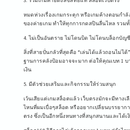
3. รวมเกมค่ายดังลิขสิทธิ์แท้ สล็อตเว็บตรง
หมดห่วงเรื่องเกมกระตุก หรือเกมค้างตอนกำล
ของค่ายเกม ทำให้ทุกการกดสปินลื่นไหล รวมทั้
4. ไม่เป็นอันตราย ไม่โดนบิด ไม่โดนบล็อกบัญช
สิ่งที่สายปั่นกลัวที่สุดคือ “เล่นได้แล้วถอนไม
ฐานการคลังป้อมอาจจะมาก ต่อให้คุณเบท 1 บา
เงิน
5. มีตัวช่วยเสริมและกิจกรรมให้ร่วมสนุก
เว้นเสียแต่เกมสล็อตแล้ว เว็บตรงมักจะมีทางเ
ไหนที่ผมเบื่อๆสล็อต หรืออยากเปลี่ยนบรรยากาศ
ตรง ซึ่งเป็นอีกหนึ่งหนทางที่สนุกสนานและได้เง