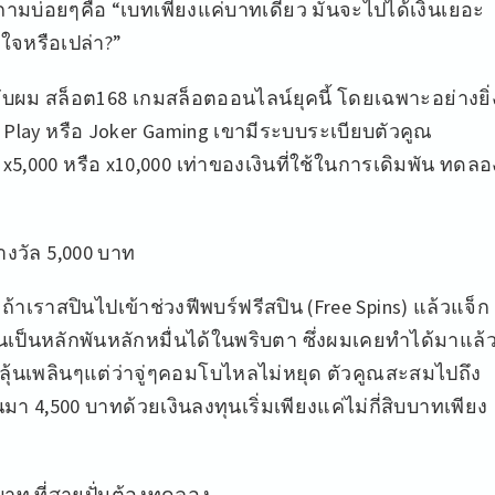
ถามบ่อยๆคือ “เบทเพียงแค่บาทเดียว มันจะไปได้เงินเยอะ
ใจหรือเปล่า?”
ผม สล็อต168 เกมสล็อตออนไลน์ยุคนี้ โดยเฉพาะอย่างยิ่
Play หรือ Joker Gaming เขามีระบบระเบียบตัวคูณ
 x5,000 หรือ x10,000 เท่าของเงินที่ใช้ในการเดิมพัน ทดลอ
รางวัล 5,000 บาท
 ถ้าเราสปินไปเข้าช่วงฟีพบร์ฟรีสปิน (Free Spins) แล้วแจ็ก
ป็นหลักพันหลักหมื่นได้ในพริบตา ซึ่งผมเคยทำได้มาแล้
ลุ้นเพลินๆแต่ว่าจู่ๆคอมโบไหลไม่หยุด ตัวคูณสะสมไปถึง
นมา 4,500 บาทด้วยเงินลงทุนเริ่มเพียงแค่ไม่กี่สิบบาทเพียง
บาท ที่สายปั่นต้องทดลอง