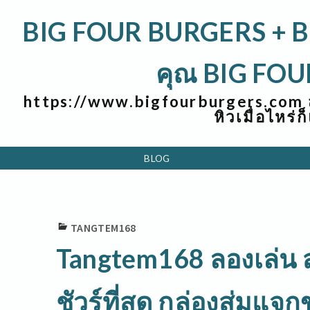
BIG FOUR BURGERS + BEE
คุณ BIG FOU
https://www.bigfourburgers.com ส
หิวเมื่อไหร
BLOG
TANGTEM168
Tangtem168 ลองเล่น ส
ชัวร์ที่สุด กล่องสุ่ม