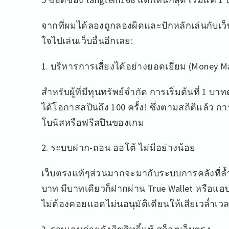
จากที่ผมได้ลองถูกลองผิดและปักหลักเล่นกับเว็
ใจไปเล่นเว็บอื่นอีกเลย:
1. บริหารการเสี่ยงได้อย่างยอดเยี่ยม (Money 
สำหรับผู้ที่มีทุนทรัพย์จำกัด การเริ่มต้นที่ 1 
ได้โอกาสสปินถึง 100 ครั้ง! ซึ่งตามสถิติแล้ว ก
โบนัสหรือฟรีสปินของเกม
2. ระบบฝาก-ถอน ออโต้ ไม่มีอย่างน้อย
เว็บตรงแท้ๆส่วนมากจะมากับระบบการคลังที่ล้ำ
บาท มีบาทเดียวก็ฝากผ่าน True Wallet หรือแอ
ไม่ต้องคอยแอดไม่นอนุมัติเตียนให้เสียเวล่ำเว