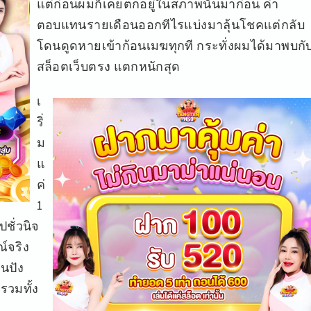
แต่ก่อนผมก็เคยตกอยู่ในสภาพนั้นมาก่อน ค่า
ตอบแทนรายเดือนออกทีไรแบ่งมาลุ้นโชคแต่กลับ
โดนดูดหายเข้าก้อนเมฆทุกที กระทั่งผมได้มาพบกั
สล็อตเว็บตรง แตกหนักสุด
เ
ริ่
ม
แ
ค่
1
ชั่วนิจ
์จริง
นปัง
รวมทั้ง