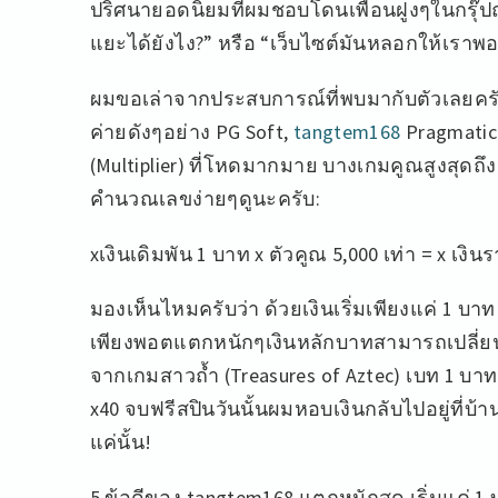
ปริศนายอดนิยมที่ผมชอบโดนเพื่อนฝูงๆในกรุ๊ป
แยะได้ยังไง?” หรือ “เว็บไซต์มันหลอกให้เราพอ
ผมขอเล่าจากประสบการณ์ที่พบมากับตัวเลยครับ
ค่ายดังๆอย่าง PG Soft,
tangtem168
Pragmatic 
(Multiplier) ที่โหดมากมาย บางเกมคูณสูงสุดถึง
คำนวณเลขง่ายๆดูนะครับ:
xเงินเดิมพัน 1 บาท x ตัวคูณ 5,000 เท่า = x เงิน
มองเห็นไหมครับว่า ด้วยเงินเริ่มเพียงแค่ 1 บาท
เพียงพอตแตกหนักๆเงินหลักบาทสามารถเปลี่ยนเ
จากเกมสาวถ้ำ (Treasures of Aztec) เบท 1 บาท
x40 จบฟรีสปินวันนั้นผมหอบเงินกลับไปอยู่ที่บ้า
แค่นั้น!
5 ข้อดีของ tangtem168 แตกหนักสุด เริ่มแค่ 1 