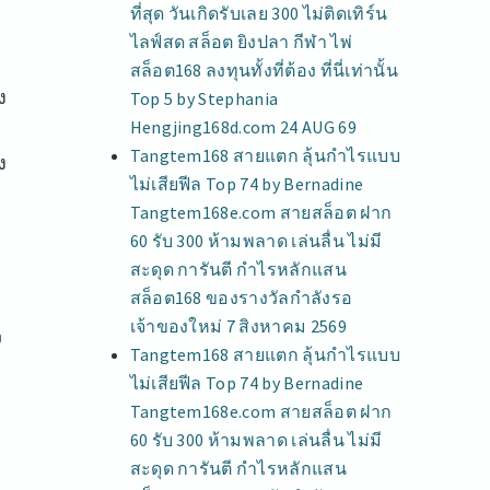
ที่สุด วันเกิดรับเลย 300 ไม่ติดเทิร์น
ไลฟ์สด สล็อต ยิงปลา กีฬา ไพ่
สล็อต168 ลงทุนทั้งที่ต้อง ที่นี่เท่านั้น
ง
Top 5 by Stephania
Hengjing168d.com 24 AUG 69
Tangtem168 สายแตก ลุ้นกำไรแบบ
ง
ไม่เสียฟีล Top 74 by Bernadine
Tangtem168e.com สายสล็อต ฝาก
60 รับ 300 ห้ามพลาด เล่นลื่น ไม่มี
สะดุด การันตี กำไรหลักแสน
สล็อต168 ของรางวัลกำลังรอ
เจ้าของใหม่ 7 สิงหาคม 2569
ว
Tangtem168 สายแตก ลุ้นกำไรแบบ
ไม่เสียฟีล Top 74 by Bernadine
Tangtem168e.com สายสล็อต ฝาก
60 รับ 300 ห้ามพลาด เล่นลื่น ไม่มี
สะดุด การันตี กำไรหลักแสน