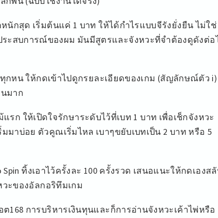
ลักพัน (ฉบับใช้งานได้จริง)
ักสุด เริ่มต้นแค่ 1 บาท ให้ได้กำไรแบบจีรังยั่งยืน ไม่ใช่
ประสบการณ์ของผม มันมีสูตรและจังหวะที่จำต้องดูดังต่อ
เล่นทุกหน ให้กดเข้าไปดูกรยละเอียดของเกม (สัญลักษณ์ตัว i)
เล่นมาก
ม้แรก ให้เปิดใจรักษาระดับไว้ที่เบท 1 บาท เพื่อเช็กจังหวะ
ริ่มมาบ่อย ตัวคูณเริ่มไหล เบาๆขยับเบทเป็น 2 บาท หรือ 5
o Spin ทิ้งเอาไว้ครั้งละ 100 ครั้งรวด เสนอแนะให้กดเองสล
จังหวะของอัลกอริทึมเกม
ล็อต168 การบริหารเงินทุนและก็การอ่านจังหวะเค้าไพ่หรือ