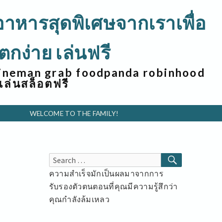
าหารสุดพิเศษจากเราเพื่อ
ง่าย เล่นฟรี
 lineman grab foodpanda robinhood
เล่นสล็อตฟรี
WELCOME TO THE FAMILY!
SEARCH
Search
for:
ความสำเร็จมักเป็นผลมาจากการ
รับรองตัวตนตอนที่คุณมีความรู้สึกว่า
คุณกำลังล้มเหลว