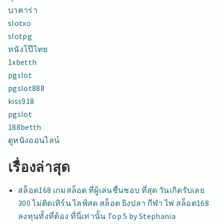
บาคาร่า
slotxo
slotpg
หนังโป๊ไทย
1xbetth
pgslot
pgslot888
kiss918
pgslot
188betth
ดูหนังออนไลน์
เรื่องล่าสุด
สล็อต168 เกมสล็อต ที่ผู้เล่นชื่นชอบ ที่สุด วันเกิดรับเลย
300 ไม่ติดเทิร์น ไลฟ์สด สล็อต ยิงปลา กีฬา ไพ่ สล็อต168
ลงทุนทั้งที่ต้อง ที่นี่เท่านั้น Top 5 by Stephania