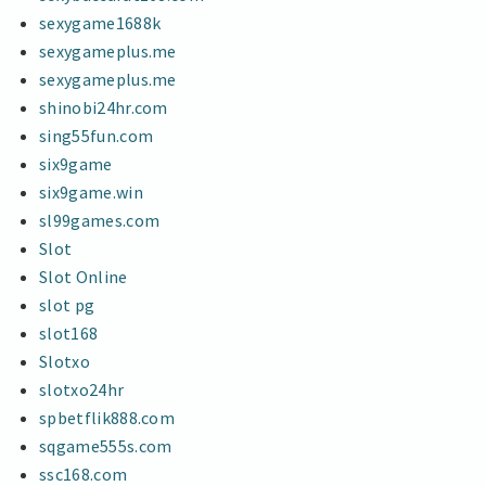
sexygame1688k
sexygameplus.me
sexygameplus.me
shinobi24hr.com
sing55fun.com
six9game
six9game.win
sl99games.com
Slot
Slot Online
slot pg
slot168
Slotxo
slotxo24hr
spbetflik888.com
sqgame555s.com
ssc168.com