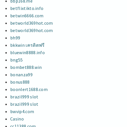
bbp168.me
betflixtikto.info
betwin6666.com
betworld369hot.com
betworld369hot.com
bh99
bkkwin เครดิตฟรี
bluewin8888.info
bng55
bombet888.win
bonanza99
bonus888
boonlert1688.com
brazil999 slot
brazil999 slot
bwvip4.com
Casino
cc11388.com