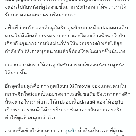
จะอินไปกับหนังที่ดูได้ง่ายขึ้นมาก ซึ่งมันก็ทำให้พวกเราได้
รับความสนุกสนานร่าเริงมากกว่า
• พื้นที่ส่วนตัว: ลองคิดดูสิครับ ดูหนัง กลางคืน ปลอดคนเดิน
ผ่าน ไม่มีเสียงกิจกรรมรอบกาย และไม่จะต้องพึงพอใจกับ
เรื่องอื่นๆนอกจากหนัง มันก็ทำให้พวกเราจุดโฟกัสได้สุด
กำลัง ทำให้เราสนุกสนานแล้วก็ต้องใจหนังมากขึ้นนั่นเอง
เวลากลางดึกทำให้คนดูเปิดรับอารมณ์ของหนังบน ดูหนัง
ได้มากขึ้น
อีกจุดที่ผมดูก็คือ การดูหนังบน 037movie ของแต่ละคนนั้น
สภาพจิตใจส่งผลเป็นอย่างมากเลยจ๊ะขอรับ ซึ่งเวลากลางดึก
นั้นจะก่อให้เรามีแนวโน้มปล่อยเนื้อปล่อยตัวเองให้อยู่กับ
เรื่องราวตรงหน้าได้ง่ายยิ่งกว่าช่วงกลางวันมากเลยครับ
ทำให้ดูแล้วสนุกกว่าด้วย
• ฉากซึ้งเข้าถึงง่ายดายกว่า:
ดูหนัง
ค่ำคืนเป็นเวลาที่ผู้คน