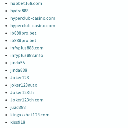
hubbet168.com
hydra888
hyperclub-casino.com
hyperclub-casino.com
ib888pro.bet
ib888pro.bet
infyplus888.com
infyplus888.info
jinda55
jinda888
Joker123
joker123auto
Joker123th
Joker123th.com
juad888
kingxxxbet123.com
kiss918