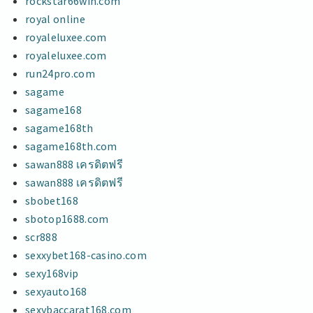
rockstar66win.com
royal online
royaleluxee.com
royaleluxee.com
run24pro.com
sagame
sagame168
sagame168th
sagame168th.com
sawan888 เครดิตฟรี
sawan888 เครดิตฟรี
sbobet168
sbotop1688.com
scr888
sexxybet168-casino.com
sexy168vip
sexyauto168
sexybaccarat168.com