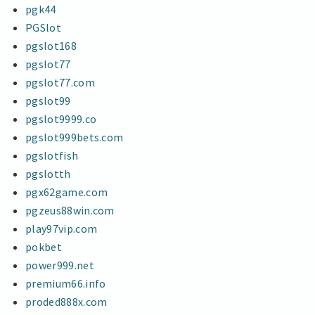
pgk44
PGSlot
pgslot168
pgslot77
pgslot77.com
pgslot99
pgslot9999.co
pgslot999bets.com
pgslotfish
pgslotth
pgx62game.com
pgzeus88win.com
play97vip.com
pokbet
power999.net
premium66.info
proded888x.com