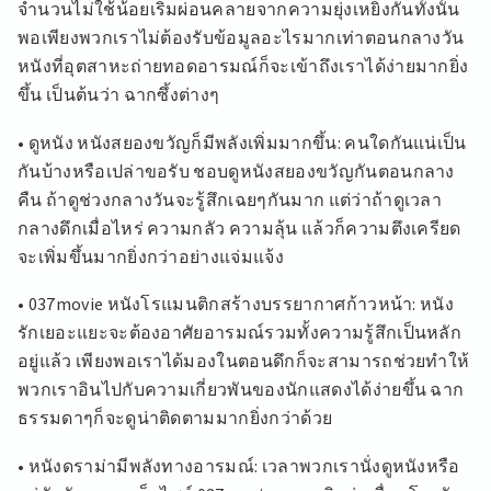
จำนวนไม่ใช้น้อยเริ่มผ่อนคลายจากความยุ่งเหยิงกันทั้งนั้น
พอเพียงพวกเราไม่ต้องรับข้อมูลอะไรมากเท่าตอนกลางวัน
หนังที่อุตสาหะถ่ายทอดอารมณ์ก็จะเข้าถึงเราได้ง่ายมากยิ่ง
ขึ้น เป็นต้นว่า ฉากซึ้งต่างๆ
• ดูหนัง หนังสยองขวัญก็มีพลังเพิ่มมากขึ้น: คนใดกันแน่เป็น
กันบ้างหรือเปล่าขอรับ ชอบดูหนังสยองขวัญกันตอนกลาง
คืน ถ้าดูช่วงกลางวันจะรู้สึกเฉยๆกันมาก แต่ว่าถ้าดูเวลา
กลางดึกเมื่อไหร่ ความกลัว ความลุ้น แล้วก็ความตึงเครียด
จะเพิ่มขึ้นมากยิ่งกว่าอย่างแจ่มแจ้ง
• 037movie หนังโรแมนติกสร้างบรรยากาศก้าวหน้า: หนัง
รักเยอะแยะจะต้องอาศัยอารมณ์รวมทั้งความรู้สึกเป็นหลัก
อยู่แล้ว เพียงพอเราได้มองในตอนดึกก็จะสามารถช่วยทำให้
พวกเราอินไปกับความเกี่ยวพันของนักแสดงได้ง่ายขึ้น ฉาก
ธรรมดาๆก็จะดูน่าติดตามมากยิ่งกว่าด้วย
• หนังดราม่ามีพลังทางอารมณ์: เวลาพวกเรานั่งดูหนังหรือ