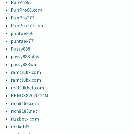
PunPro66
PunPro66.com
PunPro777
PunPro777.com
puntaek66
puntaek77
Pussy888
pussy888play
pussy888win
ramclubx.com
ramclubx.com
realflikbet.com
RENO88WIN.COM
rich8188.com
rich8188.net
rizzbetx.com
rocket45