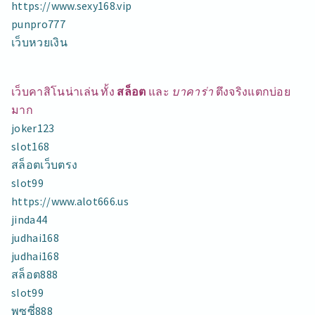
https://www.sexy168.vip
punpro777
เว็บหวยเงิน
เว็บคาสิโนน่าเล่น ทั้ง
สล็อต
และ
บาคาร่า
ตึงจริงแตกบ่อย
มาก
joker123
slot168
สล็อตเว็บตรง
slot99
https://www.alot666.us
jinda44
judhai168
judhai168
สล็อต888
slot99
พุซซี่888