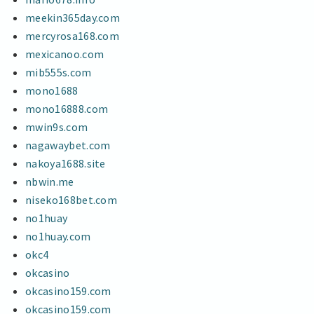
meekin365day.com
mercyrosa168.com
mexicanoo.com
mib555s.com
mono1688
mono16888.com
mwin9s.com
nagawaybet.com
nakoya1688.site
nbwin.me
niseko168bet.com
no1huay
no1huay.com
okc4
okcasino
okcasino159.com
okcasino159.com