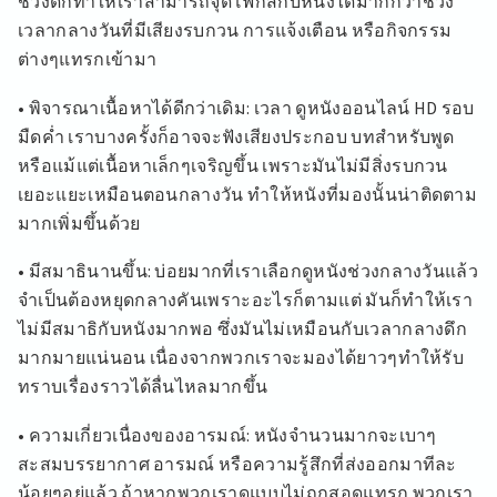
ช่วงดึกทำให้เราสามารถจุดโฟกัสกับหนังได้มากกว่าช่วง
เวลากลางวันที่มีเสียงรบกวน การแจ้งเตือน หรือกิจกรรม
ต่างๆแทรกเข้ามา
• พิจารณาเนื้อหาได้ดีกว่าเดิม: เวลา ดูหนังออนไลน์ HD รอบ
มืดค่ำ เราบางครั้งก็อาจจะฟังเสียงประกอบ บทสำหรับพูด
หรือแม้แต่เนื้อหาเล็กๆเจริญขึ้น เพราะมันไม่มีสิ่งรบกวน
เยอะแยะเหมือนตอนกลางวัน ทำให้หนังที่มองนั้นน่าติดตาม
มากเพิ่มขึ้นด้วย
• มีสมาธินานขึ้น: บ่อยมากที่เราเลือกดูหนังช่วงกลางวันแล้ว
จำเป็นต้องหยุดกลางคันเพราะอะไรก็ตามแต่ มันก็ทำให้เรา
ไม่มีสมาธิกับหนังมากพอ ซึ่งมันไม่เหมือนกับเวลากลางดึก
มากมายแน่นอน เนื่องจากพวกเราจะมองได้ยาวๆทำให้รับ
ทราบเรื่องราวได้ลื่นไหลมากขึ้น
• ความเกี่ยวเนื่องของอารมณ์: หนังจำนวนมากจะเบาๆ
สะสมบรรยากาศ อารมณ์ หรือความรู้สึกที่ส่งออกมาทีละ
น้อยๆอยู่แล้ว ถ้าหากพวกเราดูแบบไม่ถูกสอดแทรก พวกเรา