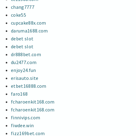
chang7777
coke55
cupcake88x.com
daruma1688.com
debet slot
debet slot
dr888bet.com
du2477.com
enjoy24.fun
erisauto.site
etbet16888.com
faro168
fcharoenkit168.com
fcharoenkit168.com
finnivips.com
fiwdee.win
fizz169bet.com