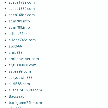
acebet789.com
acebet789.com
aden168ss.com
adm789.info
adm789.info
allbet24hr
allone745s.com
alot666
amb888
ambnovabet.com
argus16888.com
asb9999.com
askyouwin888
audi688.com
autoslot16888.com
Baccarat
bar4game24hr.com