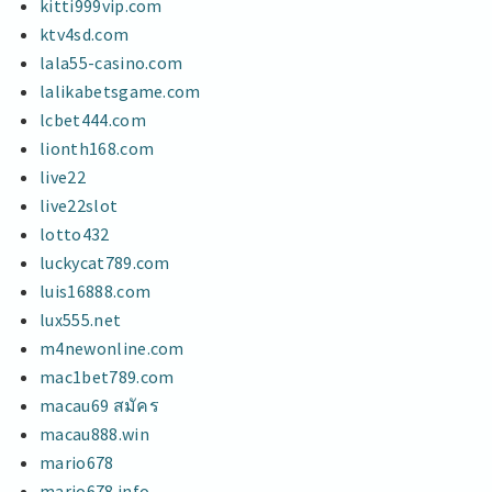
kitti999vip.com
ktv4sd.com
lala55-casino.com
lalikabetsgame.com
lcbet444.com
lionth168.com
live22
live22slot
lotto432
luckycat789.com
luis16888.com
lux555.net
m4newonline.com
mac1bet789.com
macau69 สมัคร
macau888.win
mario678
mario678.info