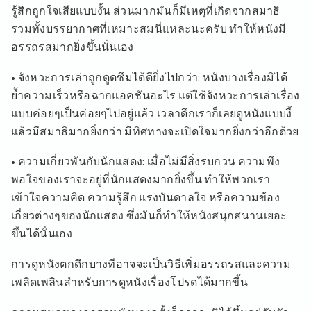
รู้สึกถูกใจเสียแบบงั้น ส่วนมากมันก็มีเหตุที่เกิดจากสมาธิ
รวมทั้งบรรยากาศที่เหมาะสมนี่แหละนะครับ ทำให้หนังมี
อรรถรสมากยิ่งขึ้นนั่นเอง
• จังหวะการเล่าถูกดูดซึมได้ดียิ่งไปกว่า: หนังบางเรื่องมิได้
ย้ำความเร็วหรือฉากแอคชันอะไร แต่ใช้จังหวะการเล่าเรื่อง
แบบค่อยๆเป็นค่อยๆไปอยู่แล้ว เวลาดึกเราก็เลยดูหนังแบบงี้
แล้วมีสมาธิมากยิ่งกว่า มีทิศทางจะเปิดใจมากยิ่งกว่าอีกด้วย
• ความเกี่ยวพันกับนักแสดง: เมื่อไม่มีสิ่งรบกวน ความพึง
พอใจของเราจะอยู่ที่นักแสดงมากยิ่งขึ้น ทำให้พวกเรา
เข้าใจความคิด ความรู้สึก แรงบันดาลใจ หรือความข้อง
เกี่ยวต่างๆของนักแสดง ซึ่งมันก็ทำให้หนังสนุกสนานเยอะ
ขึ้นได้นั่นเอง
การดูหนังตกดึกบางทีอาจจะเป็นวิธีเพิ่มอรรถรสและความ
เพลิดเพลินสำหรับการดูหนังเรื่องโปรดได้มากขึ้น