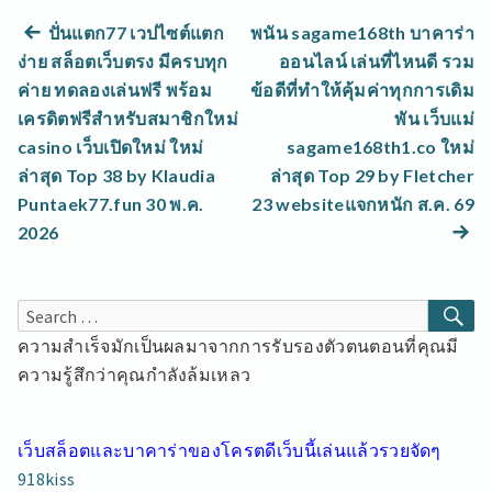
แนะแนว
Previous
ปั่นแตก77 เวปไซต์แตก
พนัน sagame168th บาคาร่า
post:
ง่าย สล็อตเว็บตรง มีครบทุก
ออนไลน์ เล่นที่ไหนดี รวม
เรื่อง
ค่าย ทดลองเล่นฟรี พร้อม
ข้อดีที่ทำให้คุ้มค่าทุกการเดิม
เครดิตฟรีสำหรับสมาชิกใหม่
พัน เว็บแม่
casino เว็บเปิดใหม่ ใหม่
sagame168th1.co ใหม่
ล่าสุด Top 38 by Klaudia
ล่าสุด Top 29 by Fletcher
N
Puntaek77.fun 30 พ.ค.
23 websiteแจกหนัก ส.ค. 69
po
2026
SE
Search
for:
ความสำเร็จมักเป็นผลมาจากการรับรองตัวตนตอนที่คุณมี
ความรู้สึกว่าคุณกำลังล้มเหลว
เว็บสล็อตและบาคาร่าของโครตดีเว็บนี้เล่นแล้วรวยจัดๆ
918kiss