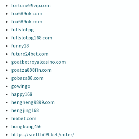
fortune99vip.com
fox689ok.com
fox689ok.com
fullslotpg
fullslotpg168.com
funny18
future24bet.com
goatbetroyalcasino.com
goatza888fin.com
gobaza88.com
gowingo
happy168
hengheng9899.com
hengjing168
hi6bet.com
hongkong456
https://sretthi99.bet/enter/