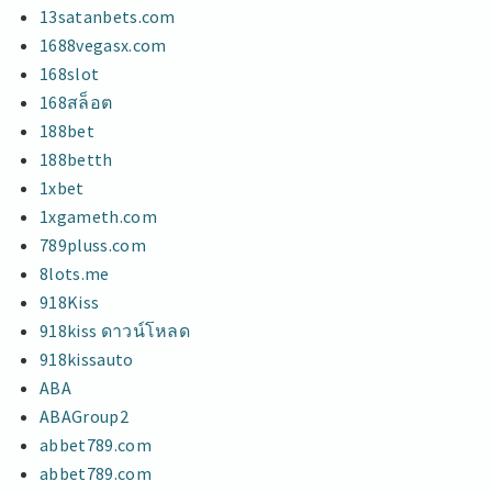
13satanbets.com
1688vegasx.com
168slot
168สล็อต
188bet
188betth
1xbet
1xgameth.com
789pluss.com
8lots.me
918Kiss
918kiss ดาวน์โหลด
918kissauto
ABA
ABAGroup2
abbet789.com
abbet789.com