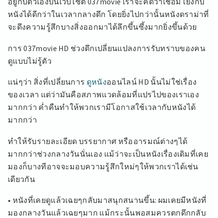
อยู่กับตัวเองบนเว็บไซต์ 037movie เราจะคิดว่าเชื่อมโยงกับ
หนังได้ดีกว่าในเวลากลางดึก โดยยิ่งไปกว่านั้นหนังดราม่าที่
จะดึงความรู้สึกบางสิ่งออกมาได้ลึกขึ้นซึ้งมากยิ่งขึ้นด้วย
การ 037movie HD ช่วงดึกเปลี่ยนแปลงการรับทราบของคน
ดูแบบไม่รู้ตัว
แน่ๆว่า สิ่งที่เปลี่ยนการ
ดูหนัง
ออนไลน์ HD นั้นไม่ใช่เรื่อง
ของเวลา แต่ว่ามันคือสภาพแวดล้อมที่แปรไปของเราเอง
มากกว่า ค่ำคืนทำให้พวกเรามีโอกาสใช้เวลากับหนังได้
มากกว่า
ทำให้รับรายละเอียด บรรยากาศ หรืออารมณ์ต่างๆได้
มากกว่าช่วงกลางวันนั่นเอง แม้ว่าจะเป็นหนังเรื่องเดิมที่เคย
มองก็บางทีอาจจะมอบความรู้สึกใหม่ๆให้พวกเราได้เช่น
เดียวกัน
• หนังที่เคยดูแล้วเฉยๆกลับมาสนุกสนานขึ้น: ผมเคยมีหนังที่
มองกลางวันแล้วเฉยๆมาก แม้กระนั้นพอสมควรตกดึกกลับ