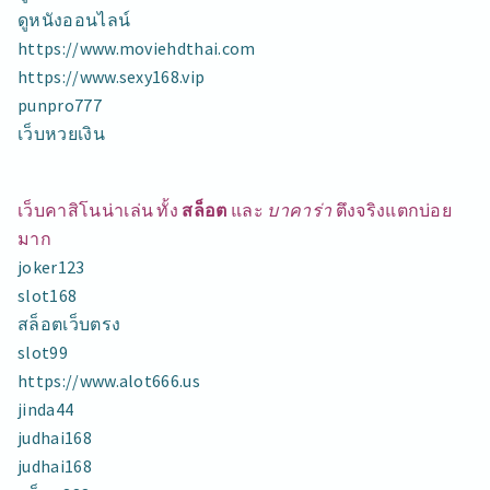
ดูหนังออนไลน์
https://www.moviehdthai.com
https://www.sexy168.vip
punpro777
เว็บหวยเงิน
เว็บคาสิโนน่าเล่น ทั้ง
สล็อต
และ
บาคาร่า
ตึงจริงแตกบ่อย
มาก
joker123
slot168
สล็อตเว็บตรง
slot99
https://www.alot666.us
jinda44
judhai168
judhai168