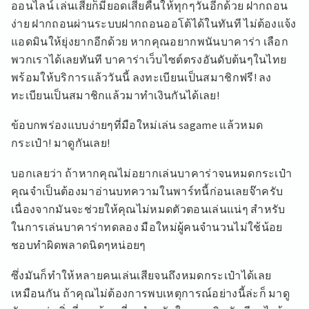
ออนไลน์ เล่นเสียก็มียอดเสียคืนให้ทุกๆวันอีกด้วย ฝากถอน
ง่าย ฝากถอนผ่านระบบฝากถอนออโต้ได้ในทันที ไม่ต้องแจ้ง
แอดมินให้ยุ่งยากอีกด้วย หากคุณอยากพนันบาคาร่า เลือก
พวกเราได้เลยทันที บาคาร่าเว็บไซต์ตรงอันดับต้นๆในไทย
พร้อมให้บริการแล้ววันนี้ ลงทะเบียนเป็นสมาชิกฟรี! ลง
ทะเบียนเป็นสมาชิกแล้วมาทำเงินกันได้เลย!
ข้อบกพร่องแบบง่ายๆที่มือใหม่เล่น sagame แล้วหมด
กระเป๋า! มาดูกันเลย!
บอกเลยว่า ถ้าหากคุณไม่อยากเล่นบาคาร่าจนหมดกระเป๋า
คุณจำเป็นต้องมาอ่านบทความในพาร์ทนี้ก่อนเลยจ๊าครับ
เนื่องจากมันจะช่วยให้คุณไม่หมดตัวตอนเล่นแน่ๆ สำหรับ
ในการเล่นบาคาร่าทดลอง มือใหม่ผู้คนจำนวนไม่ใช้น้อย
ชอบทำผิดพลาดนิดๆหน่อยๆ
ซึ่งมันก็ทำให้หลายคนเล่นเสียจนถึงหมดกระเป๋าได้เลย
เหมือนกัน ถ้าคุณไม่ต้องการพบเหตุการณ์อย่างนี้ล่ะก็ มาดู