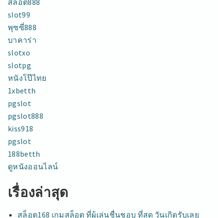
สล็อต888
slot99
พุซซี่888
บาคาร่า
slotxo
slotpg
หนังโป๊ไทย
1xbetth
pgslot
pgslot888
kiss918
pgslot
188betth
ดูหนังออนไลน์
เรื่องล่าสุด
สล็อต168 เกมสล็อต ที่ผู้เล่นชื่นชอบ ที่สุด วันเกิดรับเลย