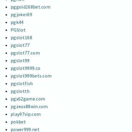
pggold168bet.com
pgjoker69
pgk44
PGSlot
pgslot168
pgslot77
pgslot77.com
pgslot99
pgslot9999.co
pgslot999bets.com
pgslotfish
pgslotth
pgx62game.com
pgzeus88win.com
play97vip.com
pokbet
power999.net