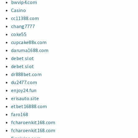
bwvip4.com
Casino
cc11388.com
chang7777
coke55
cupcake88x.com
daruma1688.com
debet slot
debet slot
dr888bet.com
du2477.com
enjoy24.fun
erisauto.site
etbet16888.com
faro168
fcharoenkit168.com
fcharoenkit168.com