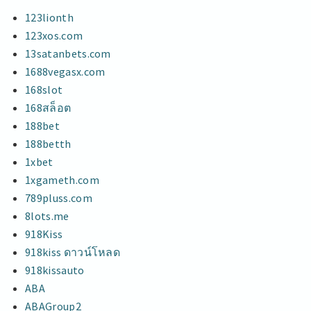
123lionth
123xos.com
13satanbets.com
1688vegasx.com
168slot
168สล็อต
188bet
188betth
1xbet
1xgameth.com
789pluss.com
8lots.me
918Kiss
918kiss ดาวน์โหลด
918kissauto
ABA
ABAGroup2