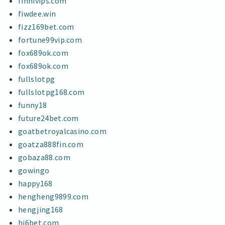
finnivips.com
fiwdee.win
fizz169bet.com
fortune99vip.com
fox689ok.com
fox689ok.com
fullslotpg
fullslotpg168.com
funny18
future24bet.com
goatbetroyalcasino.com
goatza888fin.com
gobaza88.com
gowingo
happy168
hengheng9899.com
hengjing168
hi6bet.com