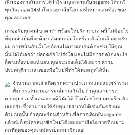
เพิ่มช่องทางในการได้กำไร สนุกสนานกับ sagame ได้ทุกวี่
ทุกวันตลอด 24 ชั่วโมง อย่าเสียโอกาสที่เหมาะสมที่สุดของ
คุณ ลองเลย!
มาขอรับทุกคน! บาคาร่า พร้อมให้บริการขนาดนี้ ไม่มีอะไร
ที่คุณจำเป็นที่จะต้องกลุ้มอกกลุ้มใจหรือกลัวอีกแล้วล่ะครับ
ผม การพนันกับเว็บไซต์ตรงไม่ผ่านเอเย่นต์ จะช่วยให้คุณ
มั่นใจได้เลยว่า ปลอดภัย โปร่งใส และไม่มีการคดโกงอะไร
ก็ตามทั้งหมดแน่นอน คุณจะมองเห็นได้เลยว่า ความ
ประพฤติการเล่นของมือใหม่ที่ทำให้หมดตูดได้นั้น
จำนวนมากแล้วเกิดจากความประมาทและสะเพร่ารวม
ทั้งการเล่นตามอารมณ์มากเกินไป ถ้าคุณสามารถ
ควบคุมรวมทั้งเล่นอย่างมีวินัยได้ ก็ไม่มีอะไรน่าสะพรึงกลัว
เลยครับ ซึ่งสามารถใช้กับทุน 100 บาทได้เช่นกันครับผม
ด้วยเหตุนั้น ถ้าคุณพร้อมสำหรับเพื่อการเดิมพัน sagame
แล้วล่ะก็ สมัครสมาชิกใหม่ได้เลย อย่าเสียโอกาสที่เหมาะ
สมที่สุดของคุณ สมัครเป็นสมาชิกเลย!