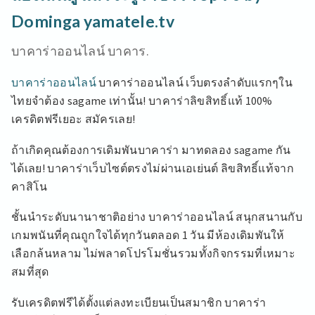
Dominga yamatele.tv
บาคาร่าออนไลน์ บาคาร.
บาคาร่าออนไลน์
บาคาร่าออนไลน์ เว็บตรงลำดับแรกๆใน
ไทยจำต้อง sagame เท่านั้น! บาคาร่าลิขสิทธิ์แท้ 100%
เครดิตฟรีเยอะ สมัครเลย!
ถ้าเกิดคุณต้องการเดิมพันบาคาร่า มาทดลอง sagame กัน
ได้เลย! บาคาร่าเว็บไซต์ตรงไม่ผ่านเอเย่นต์ ลิขสิทธิ์แท้จาก
คาสิโน
ชั้นนำระดับนานาชาติอย่าง บาคาร่าออนไลน์ สนุกสนานกับ
เกมพนันที่คุณถูกใจได้ทุกวันตลอด 1 วัน มีห้องเดิมพันให้
เลือกล้นหลาม ไม่พลาดโปรโมชั่นรวมทั้งกิจกรรมที่เหมาะ
สมที่สุด
รับเครดิตฟรีได้ตั้งแต่ลงทะเบียนเป็นสมาชิก บาคาร่า