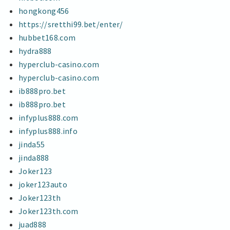
hongkong456
https://sretthi99.bet/enter/
hubbet168.com
hydra888
hyperclub-casino.com
hyperclub-casino.com
ib888pro.bet
ib888pro.bet
infyplus888.com
infyplus888.info
jinda55
jinda888
Joker123
joker123auto
Joker123th
Joker123th.com
juad888