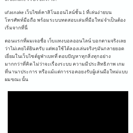
ufasnake เว็บไซต์คาสิโนออนไลน์ชั้น 1 ที่เล่นง่ายบน
โทรศัพท์มือถือ พร้อมระบบทดสอบเล่นที่มือใหม่จำเป็นต้อง
เริ่มจากที่นี่
ตอนแรกที่ผมเจอชื่อ เว็บแทงบอลออนไลน์ บอกตามจริงเลย
ว่าไม่เคยได้ยินครับ แต่พอใช้ได้ลองเล่นจริงๆมันกลายยอด
เยี่ยมในเว็บไซต์ยูฟ่าเบทที่ ตอบปัญหาทุกสิ่งทุกอย่าง
มากกว่าที่คิด ไม่ว่าจะเรื่องระบบ ความมีประสิทธิภาพ เกม
ที่นานาประการ หรือแม้แต่การรอคอยงรับผู้เล่นมือใหม่แบบ
ผมขณะนั้น