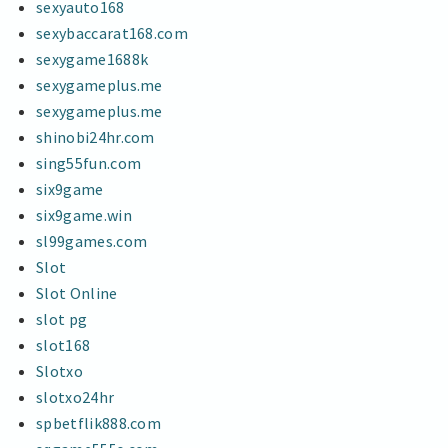
sexyauto168
sexybaccarat168.com
sexygame1688k
sexygameplus.me
sexygameplus.me
shinobi24hr.com
sing55fun.com
six9game
six9game.win
sl99games.com
Slot
Slot Online
slot pg
slot168
Slotxo
slotxo24hr
spbetflik888.com