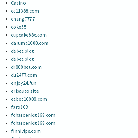
Casino
cc11388.com
chang7777
coke55
cupcake88x.com
daruma1688.com
debet slot
debet slot
dr888bet.com
du2477.com
enjoy24.fun
erisauto.site
etbet16888.com
faro168
fcharoenkit168.com
fcharoenkit168.com
finnivips.com