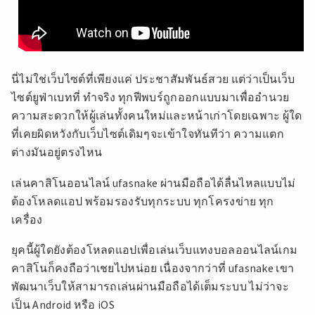
นี่ไม่ใช่เว็บไซต์ที่เพียงแค่ ประชาสัมพันธ์สวย แต่ว่าเป็นเว็บ
ไซต์ยูฟ่าเบทที่ ทำจริง ทุกฟีพบร์ถูกออกแบบมาเพื่ออำนวย
ความสะดวกให้ผู้เล่นทั้งคนใหม่และหน้าเก่าโดยเฉพาะ ผู้ใด
ที่เคยผิดหวังกับเว็บไซต์เดิมๆจะเข้าใจทันทีว่า ความแตก
ต่างมันอยู่ตรงไหน
เล่นคาสิโนออนไลน์ ufasnake ผ่านมือถือได้ลื่นไหลแบบไม่
ต้องโหลดแอป พร้อมรองรับทุกระบบ ทุกโครงข่าย ทุก
เครื่อง
ยุคนี้ผู้ใดยังต้องโหลดแอปเพื่อเล่นเว็บแทงบอลออนไลน์เกม
คาสิโนก็คงถือว่าเชยไปหน่อย เนื่องจากว่าที่ ufasnake เขา
พัฒนาเว็บให้สามารถเล่นผ่านมือถือได้เต็มระบบ ไม่ว่าจะ
เป็น Android หรือ iOS