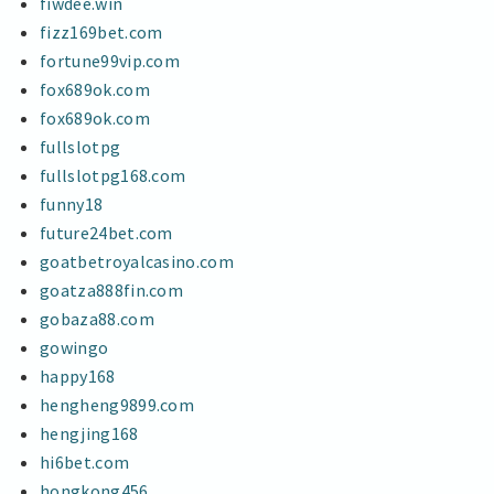
fiwdee.win
fizz169bet.com
fortune99vip.com
fox689ok.com
fox689ok.com
fullslotpg
fullslotpg168.com
funny18
future24bet.com
goatbetroyalcasino.com
goatza888fin.com
gobaza88.com
gowingo
happy168
hengheng9899.com
hengjing168
hi6bet.com
hongkong456