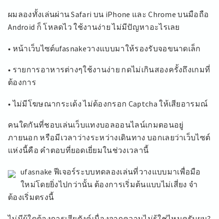
ผมลองทั้งเล่นผ่าน Safari บน iPhone และ Chrome บนมือถือ
Android ก็ โหลดไว ใช้งานง่าย ไม่มีปัญหาอะไรเลย
• หน้าเว็บไซต์ufasnakeวางแบบมาให้รองรับจอขนาดเล็ก
• รายการอาหารต่างๆใช้งานง่าย กดไม่เกินสองครั้งถึงเกมที่
ต้องการ
• ไม่มีโฆษณากระเด้ง ไม่ต้องกรอก Captcha ให้เสียอารมณ์
คนใดกันที่ชอบเล่นเว็บแทงบอลออนไลน์เกมตอนอยู่
ภายนอก หรือมีเวลาว่างระหว่างเดินทาง บอกเลยว่าเว็บไซต์
แห่งนี้คือ คำตอบที่ยอดเยี่ยมในช่วงเวลานี้
ufasnake ฟีเจอร์ระบบทดลองเล่นที่วางแบบมาเพื่อมือ
ใหม่โดยยิ่งไปกว่านั้น ต้องการเริ่มต้นแบบไม่เสี่ยง จำ
ต้องเริ่มตรงนี้
ไม่มีผู้ใดต้องการเสียตังค์เนื่องจากความไม่รู้ใช่ไหมครับผม?