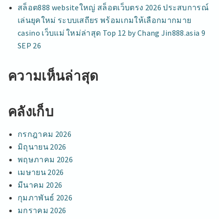
สล็อต888 websiteใหญ่ สล็อตเว็บตรง 2026 ประสบการณ์
เล่นยุคใหม่ ระบบเสถียร พร้อมเกมให้เลือกมากมาย
casino เว็บแม่ ใหม่ล่าสุด Top 12 by Chang Jin888.asia 9
SEP 26
ความเห็นล่าสุด
คลังเก็บ
กรกฎาคม 2026
มิถุนายน 2026
พฤษภาคม 2026
เมษายน 2026
มีนาคม 2026
กุมภาพันธ์ 2026
มกราคม 2026