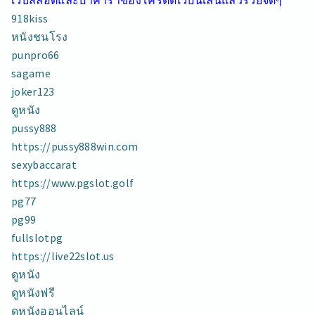
918kiss
หนังชนโรง
punpro66
sagame
joker123
ดูหนัง
pussy888
https://pussy888win.com
sexybaccarat
https://www.pgslot.golf
pg77
pg99
fullslotpg
https://live22slot.us
ดูหนัง
ดูหนังฟรี
ดูหนังออนไลน์