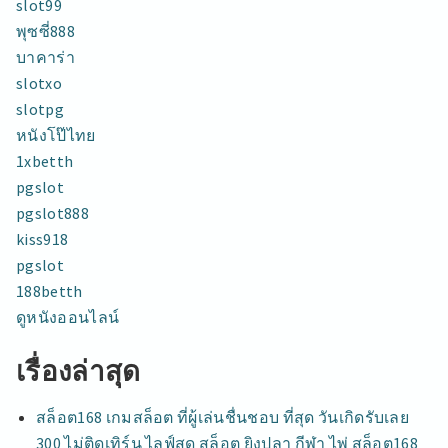
slot99
พุซซี่888
บาคาร่า
slotxo
slotpg
หนังโป๊ไทย
1xbetth
pgslot
pgslot888
kiss918
pgslot
188betth
ดูหนังออนไลน์
เรื่องล่าสุด
สล็อต168 เกมสล็อต ที่ผู้เล่นชื่นชอบ ที่สุด วันเกิดรับเลย
300 ไม่ติดเทิร์น ไลฟ์สด สล็อต ยิงปลา กีฬา ไพ่ สล็อต168