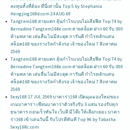
ลงทุนทั้งที่ต้อง ที่นี่เท่านั้น Top 5 by Stephania
Hengjing168d.com 24 AUG 69
Tangtem168 สายแตก ลุ้นกำไรแบบไม่เสียฟีล Top 74 by
Bernadine Tangtem168e.com สายสล็อต ฝาก 60 รับ 300
ห้ามพลาด เล่นลื่น ไม่มีสะดุด การันตี กำไรหลักแสน
สล็อต168 ของรางวัลกำลังรอ เจ้าของใหม่ 7 สิงหาคม
2569
Tangtem168 สายแตก ลุ้นกำไรแบบไม่เสียฟีล Top 74 by
Bernadine Tangtem168e.com สายสล็อต ฝาก 60 รับ 300
ห้ามพลาด เล่นลื่น ไม่มีสะดุด การันตี กำไรหลักแสน
สล็อต168 ของรางวัลกำลังรอ เจ้าของใหม่ 7 สิงหาคม
2569
Sexy168 17 JUL 2569 บาคาร่า168 เปิดมุมมองใหม่ของ
เกมบาคาร่า เซียนบาคาร่าตัวจริงรับ 3 แสน รองรับทุก
ธนาคาร ถอนเร็วทันใจ เว็บดี มีโต๊ะให้เลือกเยอะ บาคา
ร่า168 เข้าเล่นวันนี้ รับโปรดีทันที Top 96 by Tabatha
Sexy168c.com