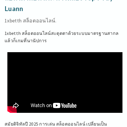
Luann
1xbetth สล็อตออนไลน์.
1xbetth สล็อตออนไลน์สะดุดตาด้วยระบบมาตรฐานสากล
แล้วก็เกมที่นานัปการ
สมัยดิจิทัลปี 2025 การเล่น สล็อตออนไลน์ เปลี่ยนเป็น