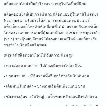
สล็อตออนไลน์ เป็นยังไง เพราะเหตุไรถึงเป็นที่นิยม
สล็อตออนไลน์เป็นการนำเกมสล็อตแบบตู้ในคาสิโน (Slot
Machine) มาปรับปรุงให้สามารถเล่นบนคอมพิวเตอร์
แท็บเล็ต และก็โทรศัพท์เคลื่อนที่ได้ ผ่านระบบอินเทอร์เน็ต
โดยคงจะแบบการเล่นที่คุ้นเคย ตัวอย่างเช่น การหมุนวงล้อ
(Spin) การลุ้นสัญลักษณ์ให้ตรงตามเพย์ไลน์ และก็การรับ
รางวัลโบนัสหรือแจ็คพอต
เหตุผลที่สล็อตออนไลน์ได้รับความนิยมสูง
• ความสะดวกสบาย – ไม่ต้องเดินทางไปคาสิโน
• มากมายเกม – มีธีมรวมทั้งฟีเจอร์ต่างกันนับพันเกม
• เดิมพันเริ่มต้นต่ำ – บางเกมเริ่มต้นเพียงแต่ 1 บาท
• ช่องทางลุ้นรางวัลใหญ่ – แจ็คพอตหลักแสนถึงหลักล้าน