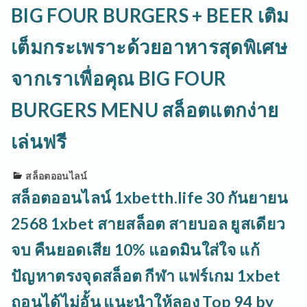
BIG FOUR BURGERS + BEER เติม
เต็มกระเพราะด้วยอาหารสุดพิเศษ
จากเราเพื่อคุณ BIG FOUR
BURGERS MENU สล็อตแตกง่าย
เล่นฟรี
สล็อตออนไลน์
สล็อตออนไลน์ 1xbetth.life 30 กันยายน
2568 1xbet สายสล็อต สายบอล ยูสเดียว
จบ คืนยอดเสีย 10% แอดมินใส่ใจ แก้
ปัญหาตรงจุดสล็อต กีฬา แฟร์เกม 1xbet
ถอนได้ไม่อั้น แนะนำให้ลอง Top 94 by