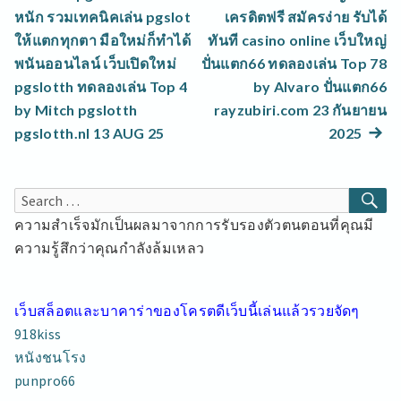
post:
หนัก รวมเทคนิคเล่น pgslot
เครดิตฟรี สมัครง่าย รับได้
เรื่อง
ให้แตกทุกตา มือใหม่ก็ทำได้
ทันที casino online เว็บใหญ่
พนันออนไลน์ เว็บเปิดใหม่
ปั่นแตก66 ทดลองเล่น Top 78
pgslotth ทดลองเล่น Top 4
by Alvaro ปั่นแตก66
by Mitch pgslotth
rayzubiri.com 23 กันยายน
Next
pgslotth.nl 13 AUG 25
2025
post:
SE
Search
for:
ความสำเร็จมักเป็นผลมาจากการรับรองตัวตนตอนที่คุณมี
ความรู้สึกว่าคุณกำลังล้มเหลว
เว็บสล็อตและบาคาร่าของโครตดีเว็บนี้เล่นแล้วรวยจัดๆ
918kiss
หนังชนโรง
punpro66