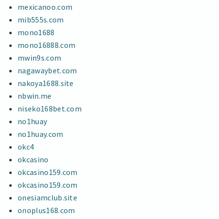
mexicanoo.com
mib555s.com
mono1688
mono16888.com
mwin9s.com
nagawaybet.com
nakoya1688.site
nbwin.me
niseko168bet.com
no1huay
no1huay.com
okc4
okcasino
okcasino159.com
okcasino159.com
onesiamclub.site
onoplus168.com