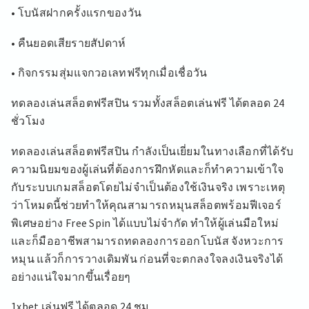
• โบนัสฝากครั้งแรกของวัน
• คืนยอดเสียรายสัปดาห์
• กิจกรรมสุ่มแจกวอเลทฟรีทุกเมื่อเชื่อวัน
ทดลองเล่นสล็อตฟรีสปิน รวมทั้งสล็อตเล่นฟรี ได้ตลอด 24
ชั่วโมง
ทดลองเล่นสล็อตฟรีสปิน กำลังเป็นเยี่ยมในทางเลือกที่ได้รับ
ความนิยมของผู้เล่นที่ต้องการฝึกหัดและก็ทำความเข้าใจ
กับระบบเกมสล็อตโดยไม่จำเป็นต้องใช้เงินจริง เพราะเหตุ
ว่าโหมดนี้ช่วยทำให้คุณสามารถหมุนสล็อตพร้อมฟีเจอร์
พิเศษอย่าง Free Spin ได้แบบไม่จำกัด ทำให้ผู้เล่นมือใหม่
และก็มืออาชีพสามารถทดลองการออกโบนัส จังหวะการ
หมุน แล้วก็การวางเดิมพัน ก่อนที่จะตกลงใจลงเงินจริงได้
อย่างแน่ใจมากขึ้นเรื่อยๆ
1xbet เล่นฟรี ได้ตลอด 24 ชม.