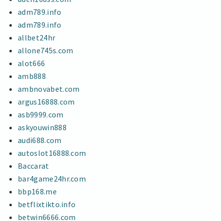
adm789.info
adm789.info
allbet24hr
allone745s.com
alot666
amb888
ambnovabet.com
argus16888.com
asb9999.com
askyouwin888
audi688.com
autoslot16888.com
Baccarat
bar4game24hr.com
bbp168.me
betflixtikto.info
betwin6666.com