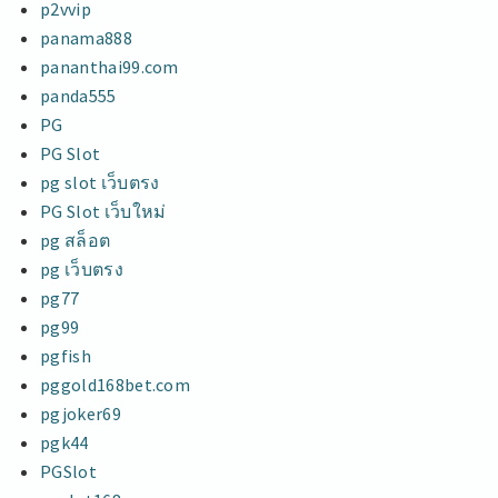
p2vvip
panama888
pananthai99.com
panda555
PG
PG Slot
pg slot เว็บตรง
PG Slot เว็บใหม่
pg สล็อต
pg เว็บตรง
pg77
pg99
pgfish
pggold168bet.com
pgjoker69
pgk44
PGSlot