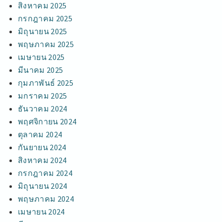
สิงหาคม 2025
กรกฎาคม 2025
มิถุนายน 2025
พฤษภาคม 2025
เมษายน 2025
มีนาคม 2025
กุมภาพันธ์ 2025
มกราคม 2025
ธันวาคม 2024
พฤศจิกายน 2024
ตุลาคม 2024
กันยายน 2024
สิงหาคม 2024
กรกฎาคม 2024
มิถุนายน 2024
พฤษภาคม 2024
เมษายน 2024