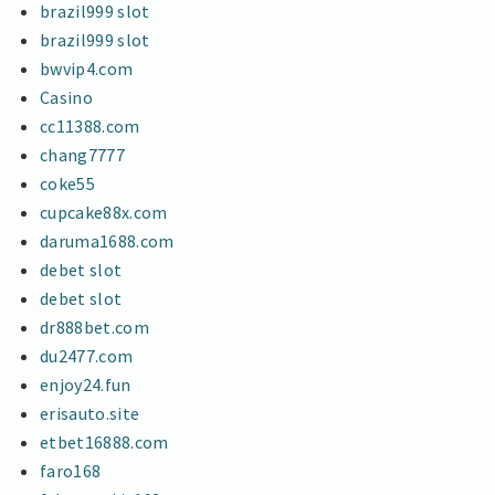
brazil999 slot
brazil999 slot
bwvip4.com
Casino
cc11388.com
chang7777
coke55
cupcake88x.com
daruma1688.com
debet slot
debet slot
dr888bet.com
du2477.com
enjoy24.fun
erisauto.site
etbet16888.com
faro168