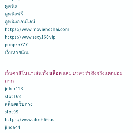
ดูหนัง
ดูหนังฟรี
ดูหนังออนไลน์
https://www.moviehdthai.com
https://www.sexy168.vip
punpro777
เว็บหวยเงิน
เว็บคาสิโนน่าเล่น ทั้ง
สล็อต
และ
บาคาร่า
ตึงจริงแตกบ่อย
มาก
joker123
slot168
สล็อตเว็บตรง
slot99
https://www.alot666.us
jinda44