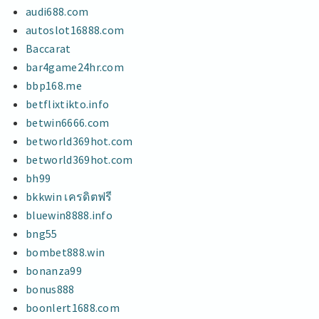
audi688.com
autoslot16888.com
Baccarat
bar4game24hr.com
bbp168.me
betflixtikto.info
betwin6666.com
betworld369hot.com
betworld369hot.com
bh99
bkkwin เครดิตฟรี
bluewin8888.info
bng55
bombet888.win
bonanza99
bonus888
boonlert1688.com