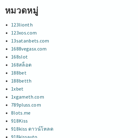
หมวดหมู่
123lionth
123xos.com
13satanbets.com
1688vegasx.com
168slot
168สล็อต
188bet
188betth
1xbet
1xgameth.com
789pluss.com
8lots.me
918Kiss
918kiss ดาวน์โหลด
918kissauto