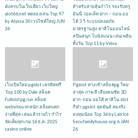
ดังครบในเว็บเดียว เว็บใหญ่
สำหรับสายลุ้นกำไร รองรับทรู
alot66.net ทดลองเล่น Top 97
มันนี่ วอลเล็ท ฝาก – ถอน ออ
by Alyssa 30 เวปไซต์ใหญ่ JUN
โต้ 3 วิ ระบบปลอดภัย
26
มาตรฐานสูง คาสิโนออนไลน์
สปินสนุก โบนัสแน่น เล่นเพลิน
ทั้งวัน Top 11 by Velva
เว็บเปิดใหม่ pgslot เครดิตฟรี
Pgslot ทางเข้าสล็อตpg ใหม่
Top 100 by Dale สล็อต
ล่าสุด ภาพ สี เสียงคมชัด 3D
Fullslotpg.run สล็อต
ฝาก-ถอน ออโต้ คาสิโน slot
websiteแจกหนัก สล็อตแตก
กีฬา pgslot สุดมันส์ สมจริง
ง่ายที่สุด เล่นแล้วรวยไว กำไร
ลงทุนน้อย Top 36 by Latrice
จัดเต็มทุกเกม 16 ธ.ค. 2025
Secufamilyhouse.org 6 JAN
casino online
26