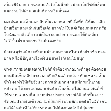
สล็อต99 ฝาก-ถอนระบบ Auto ไม่มีอย่างน้อย เว็บไซต์สล็อต
แตกง่าย ไม่ผ่านเอเย่นต์ การเงินมั่นคง
ผมเล่นเกม สล็อต มานับเป็นเวลาหลายปี สิ่งที่ทำให้ผม “เลิก
ย้ายเว็บ” และเล่นกับเว็บเดิมยาวๆไม่ใช่แค่เรื่องเกมแตกหรือ
โบนัสมากสิ่งเดียว แต่เป็น ระบบฝาก-ถอนออโต้ที่เสถียร
ไม่มีขั้นต่ำ และการเงินมั่นคงจริง
ด้วยเหตุว่าแม้กระทั่งเกมน่าเล่นมากแค่ไหน ถ้าฝากช้า ถอน
ยาก หรือมีปัญหาเรื่องเงิน อย่างไรก็เล่นไม่สนุก
ช่วงแรกผมเคยเจอเว็บไซต์ที่จำต้องฝากอย่างต่ำสูง ต้องคอย
แอดมินเช็กสลิป บางเวลาเบิกเงินแล้วจะต้องทักแชต รอเป็น
ชั่วโมง ทำให้เสียจังหวะการเล่นมากมาย แม้กระนั้นภาย
หลังจากได้ลองแปลงมาเล่นกับ เว็บสล็อตไม่ผ่านเอเย่นต์ ที่
ใช้ระบบ Auto เต็มแบบอย่าง ประสบการณ์ก็ดีแล้วขึ้นอย่าง
ชัดเจน ฝากเงินเข้าเกมไม่กี่วินาที ระบบตัดยอดอัตโนมัติ เล่น
ต่อได้ในทันที ไม่ต้องรอคอย ไม่ต้องส่งสลิปให้วุ่นวาย