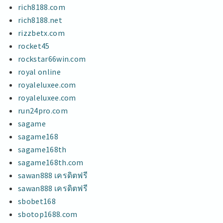
rich8188.com
rich8188.net
rizzbetx.com
rocket45
rockstar66win.com
royal online
royaleluxee.com
royaleluxee.com
run24pro.com
sagame
sagame168
sagame168th
sagame168th.com
sawan888 เครดิตฟรี
sawan888 เครดิตฟรี
sbobet168
sbotop1688.com