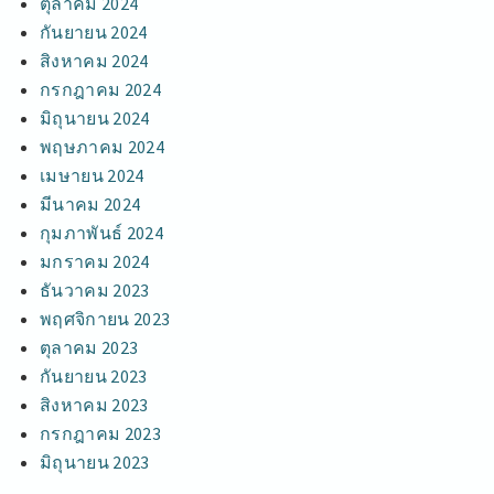
ตุลาคม 2024
กันยายน 2024
สิงหาคม 2024
กรกฎาคม 2024
มิถุนายน 2024
พฤษภาคม 2024
เมษายน 2024
มีนาคม 2024
กุมภาพันธ์ 2024
มกราคม 2024
ธันวาคม 2023
พฤศจิกายน 2023
ตุลาคม 2023
กันยายน 2023
สิงหาคม 2023
กรกฎาคม 2023
มิถุนายน 2023