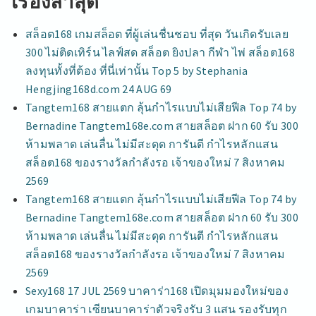
เรื่องล่าสุด
สล็อต168 เกมสล็อต ที่ผู้เล่นชื่นชอบ ที่สุด วันเกิดรับเลย
300 ไม่ติดเทิร์น ไลฟ์สด สล็อต ยิงปลา กีฬา ไพ่ สล็อต168
ลงทุนทั้งที่ต้อง ที่นี่เท่านั้น Top 5 by Stephania
Hengjing168d.com 24 AUG 69
Tangtem168 สายแตก ลุ้นกำไรแบบไม่เสียฟีล Top 74 by
Bernadine Tangtem168e.com สายสล็อต ฝาก 60 รับ 300
ห้ามพลาด เล่นลื่น ไม่มีสะดุด การันตี กำไรหลักแสน
สล็อต168 ของรางวัลกำลังรอ เจ้าของใหม่ 7 สิงหาคม
2569
Tangtem168 สายแตก ลุ้นกำไรแบบไม่เสียฟีล Top 74 by
Bernadine Tangtem168e.com สายสล็อต ฝาก 60 รับ 300
ห้ามพลาด เล่นลื่น ไม่มีสะดุด การันตี กำไรหลักแสน
สล็อต168 ของรางวัลกำลังรอ เจ้าของใหม่ 7 สิงหาคม
2569
Sexy168 17 JUL 2569 บาคาร่า168 เปิดมุมมองใหม่ของ
เกมบาคาร่า เซียนบาคาร่าตัวจริงรับ 3 แสน รองรับทุก