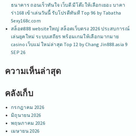
ธนาคาร ถอนเร็วทันใจ เว็บดี มีโต๊ะให้เลือกเยอะ บาคา
ร่า168 เข้าเล่นวันนี้ รับโปรดีทันที Top 96 by Tabatha
Sexy168c.com
สล็อต888 websiteใหญ่ สล็อตเว็บตรง 2026 ประสบการณ์
เล่นยุคใหม่ ระบบเสถียร พร้อมเกมให้เลือกมากมาย
casino เว็บแม่ ใหม่ล่าสุด Top 12 by Chang Jin888.asia 9
SEP 26
ความเห็นล่าสุด
คลังเก็บ
กรกฎาคม 2026
มิถุนายน 2026
พฤษภาคม 2026
เมษายน 2026