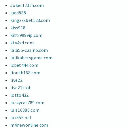
Joker123th.com
juad888
kingxxxbet123.com
kiss918
kitti999vip.com
ktv4sd.com
lala55-casino.com
lalikabetsgame.com
lcbet444.com
lionth168.com
live22
live22slot
lotto432
luckycat789.com
luis16888.com
lux555.net
m4newonline.com