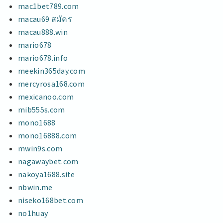
mac1bet789.com
macau69 สมัคร
macau888.win
mario678
mario678.info
meekin365day.com
mercyrosa168.com
mexicanoo.com
mib555s.com
mono1688
mono16888.com
mwin9s.com
nagawaybet.com
nakoya1688.site
nbwin.me
niseko168bet.com
no1huay