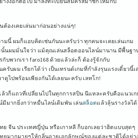
่างงี้อีกต่อไป มาลงทะเบียนสมัครสมาชิกใหม่กับ
ป็นต้องเคยเล่นมาก่อนอย่างแน่ๆ!
มนี้ ผมก็แอบคิดเช่นกันนะครับว่า ทุกคนจะเคยเล่นเกม
นั้นผมมั่นใจว่า แม้คุณเล่นสล็อตออนไลน์มานาน มีพื้นฐา
กับพวกเรา faro168 ด้วยแล้วล่ะก็ ต้องรู้จักกับ
รับผม เรียกได้ว่า เป็นเทรนด์เกมที่กำลังรุนแรงเดี๋ยวนี้เ
ามาดูไปพร้อมเพียงกันได้เลยนะครับ เลทโก!
แล้วก็แถวที่เปลี่ยนไปในทุกการสปิน นีแหละครับคือแนวเก
มีมากยิ่งกว่าหมื่นไลน์เดิมพัน เล่น
สล็อต
แล้วลุ้นรางวัลได้
 จีน ประเทศญี่ปุ่น หรือเกาหลี ก็บอกเลยว่าฮิตแบบสุดๆ
คนไทยมากมายๆให้กลิ่นอายเอกลักษณ์ของแต่ละชาติได้อย่าง