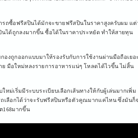
มารถซื้อฟรีสปินได้มักจะขายฟรีสปินในราคาสูงครับผม แต่ว
ปินได้ถูกลงมากขึ้น ซื้อได้ในราคาประหยัด ทำให้สายทุน
ยกองถูกออกแบบมาให้รองรับกับการใช้งานผ่านมือถือเยอ
ง่าย มือใหม่หลงรายการอาหารแน่ๆ โหลดได้ไวขึ้น ไม่สิ้น
ม่เริ่มมีระบบระเบียบเลือกเส้นทางให้กับผู้เล่นมากเพิ่ม
มารถเลือกได้ว่าจะรับฟรีสปินหรือตัวคูณมากแค่ไหน ซึ่งมันก็
อต168มากขึ้น