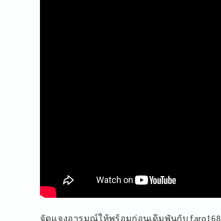
จัดแจงอารมณ์ให้พร้อมก่อนเดิมพันกับ faro168 