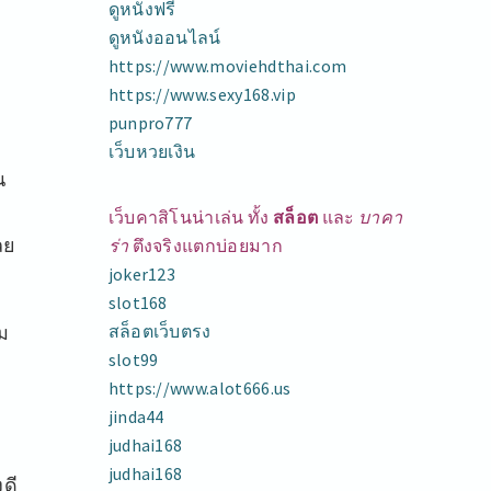
ดูหนังฟรี
ดูหนังออนไลน์
https://www.moviehdthai.com
https://www.sexy168.vip
punpro777
เว็บหวยเงิน
น
เว็บคาสิโนน่าเล่น ทั้ง
สล็อต
และ
บาคา
ลย
ร่า
ตึงจริงแตกบ่อยมาก
joker123
slot168
ม
สล็อตเว็บตรง
slot99
https://www.alot666.us
jinda44
judhai168
judhai168
ดี