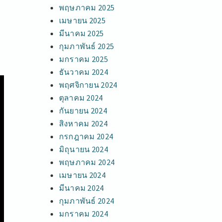
พฤษภาคม 2025
เมษายน 2025
มีนาคม 2025
กุมภาพันธ์ 2025
มกราคม 2025
ธันวาคม 2024
พฤศจิกายน 2024
ตุลาคม 2024
กันยายน 2024
สิงหาคม 2024
กรกฎาคม 2024
มิถุนายน 2024
พฤษภาคม 2024
เมษายน 2024
มีนาคม 2024
กุมภาพันธ์ 2024
มกราคม 2024