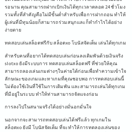
รอนาน คุณสามารถฝากเบิกเงินได้ทุกเวลาตลอด 24 ชั่วโมง
รวมทั้งที่สำคัญคือไม่มีขั้นต่ำสำหรับเพื่อการฝากถอน ทำให้
ผู้เล่นที่มีทุนน้อยก็สามารถร่วมสนุกและก็ทำกำไรได้อย่าง
ง่ายดาย
ทดสอบเล่นสล็อตฟรีกับ สล็อตxo โบนัสจัดเต็ม เล่นได้ทุกเกม
สำหรับคนที่อยากได้ทดสอบเล่นก่อนลงเดิมพันด้วยเงินจริง
slotxo ยังมีระบบการ ทดสอบเล่นสล็อตฟรี ที่ช่วยให้คุณ
สามารถลองเล่นเกมต่างๆในค่ายได้ก่อนเพื่อทำความเข้าใจ
ลักษณะของเกมและหาเกมที่คุณชอบพอ การทดสอบเล่นนี้
ไม่ต้องใช้เงินที่ใช้ในการเดิมพัน และสามารถเล่นได้ทุกเกม
ที่มีอยู่ในระบบ ทำให้ท่านสามารถจัดแจงก่อน
การลงไปในสนามจริงได้อย่างมั่นอกมั่นใจ
นอกจากจะสามารถทดสอบเล่นได้ฟรีแล้ว ทุกเกมใน
สล็อตxo ยังมี โบนัสจัดเต็ม ที่จะทำให้การทดลองเล่นของ