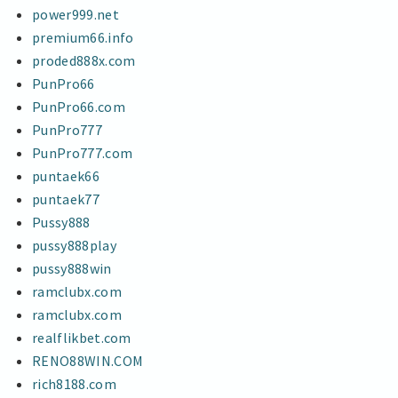
power999.net
premium66.info
proded888x.com
PunPro66
PunPro66.com
PunPro777
PunPro777.com
puntaek66
puntaek77
Pussy888
pussy888play
pussy888win
ramclubx.com
ramclubx.com
realflikbet.com
RENO88WIN.COM
rich8188.com