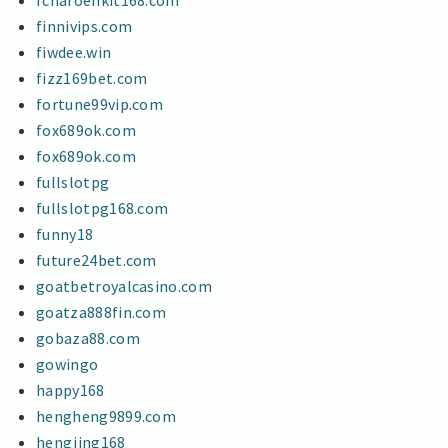
finnivips.com
fiwdee.win
fizz169bet.com
fortune99vip.com
fox689ok.com
fox689ok.com
fullslotpg
fullslotpg168.com
funny18
future24bet.com
goatbetroyalcasino.com
goatza888fin.com
gobaza88.com
gowingo
happy168
hengheng9899.com
hengjing168