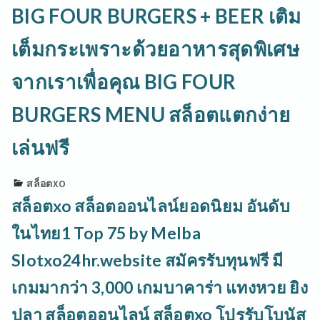
BIG FOUR BURGERS + BEER เติม
เต็มกระเพราะด้วยอาหารสุดพิเศษ
จากเราเพื่อคุณ BIG FOUR
BURGERS MENU สล็อตแตกง่าย
เล่นฟรี
สล็อตXO
สล็อตxo สล็อตออนไลน์ยอดนิยม อันดับ
ในไทย1 Top 75 by Melba
Slotxo24hr.website สมัครรับทุนฟรี มี
เกมมากว่า 3,000 เกมบาคาร่า แทงหวย ยิง
ปลา สล็อตออนไลน์ สล็อตxo โปรรับโบนัส