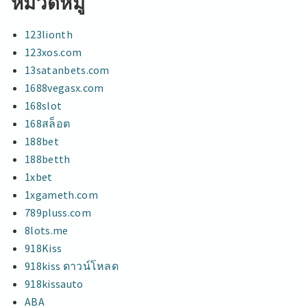
หมวดหมู่
123lionth
123xos.com
13satanbets.com
1688vegasx.com
168slot
168สล็อต
188bet
188betth
1xbet
1xgameth.com
789pluss.com
8lots.me
918Kiss
918kiss ดาวน์โหลด
918kissauto
ABA