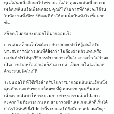
คุณไม่น่าเบื่ออีกต่อไป เพราะว่าไม่ว่าคุณจะเล่นเพื่อความ
เพลิดเพลินหรือเพื่อทดสอบ คุณก็ได้โอกาสที่กำลังจะได้รับ
โบนัสรวมทั้งฟีพบร์พิเศษที่ทำให้เกมนั้นบันเทิงใจเพิ่มมาก
ขึ้น
สล็อตเว็บตรง ระบบออโต้ ฝากถอนเร็ว
การเล่น สล็อตเว็บไซต์ตรง กับ slotxo ทำให้ผู้เล่นได้รับ
ประสบการณ์การเล่นที่ดียิ่งกว่า ไม่ต้องผ่านตัวแทนหรือ
เอเย่นต์ ทำให้ทุกวิธีการทำรายการเป็นไปอย่างเร็ว ไม่ว่าจะ
เป็นการฝากหรือเบิกเงินก็สามารถทำเป็นภายในไม่กี่นาที
ด้วยระบบอัตโนมัติ
ระบบ ออโต้ ที่ใช้เพื่อสำหรับในการฝากถอนนั้นเป็นอีกหนึ่ง
คุณลักษณะเด่นของ สล็อตxo ที่ผู้เล่นหลายๆคนชื่นชอบ
เนื่องจากมันทำให้กระบวนการทำธุรกรรมเป็นไปอย่าง
สะดวก ไม่ต้องรอนาน คุณสามารถเข้าเล่นเกมแล้วก็เริ่มได้
กำไรได้ทันที ยิ่งไปกว่านี้ระบบออโต้ยังมีความปลอดภัยสูง