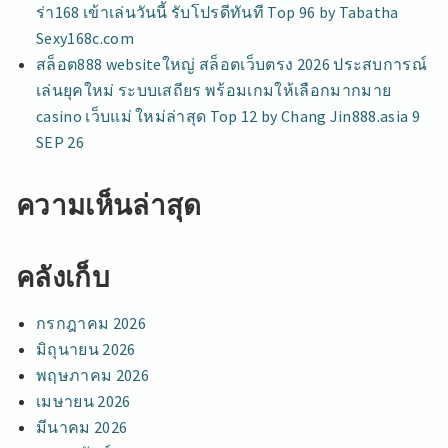
ร่า168 เข้าเล่นวันนี้ รับโปรดีทันที Top 96 by Tabatha
Sexy168c.com
สล็อต888 websiteใหญ่ สล็อตเว็บตรง 2026 ประสบการณ์
เล่นยุคใหม่ ระบบเสถียร พร้อมเกมให้เลือกมากมาย
casino เว็บแม่ ใหม่ล่าสุด Top 12 by Chang Jin888.asia 9
SEP 26
ความเห็นล่าสุด
คลังเก็บ
กรกฎาคม 2026
มิถุนายน 2026
พฤษภาคม 2026
เมษายน 2026
มีนาคม 2026