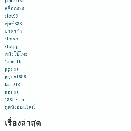
judhai168
สล็อต888
slot99
พุซซี่888
บาคาร่า
slotxo
slotpg
หนังโป๊ไทย
1xbetth
pgslot
pgslot888
kiss918
pgslot
188betth
ดูหนังออนไลน์
เรื่องล่าสุด