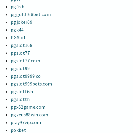
pgfish
pggold168bet.com
pgjoker69
pgk44
PGSlot
pgslot168
pgslot77
pgslot77.com
pgslot99
pgslot9999.co
pgslot999bets.com
pgslotfish
pgslotth
pgx62game.com
pgzeus88win.com
play97vip.com
pokbet