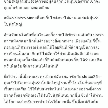
ช่วยให้ผู้เล่นมั่นใจได้ว่าข้อมูลแล้วก็เงินทุนของพวกเขาจะ
ถูกเก็บรักษาอย่างยอดเยี่ยม
สมัคร slotxo24hr สล็อตเว็บไซต์ตรงไม่ผ่านเอเย่นต์ ลุ้นรับ
โบนัสใหญ่
สำหรับคนใดกันที่สนใจและก็อยากได้เข้าร่วมเล่นกับ slotxo
การสมัครสมาชิกนั้นง่ายอย่างยิ่งมากมาย เพียงแค่ไม่กี่ขั้น
ตอนคุณก็สามารถเริ่มเล่นได้โดยทันที ที่สำคัญเป็นการลง
ทะเบียนเป็นสมาชิกฟรี ไม่มีค่าใช้จ่ายเพิ่มเติมอีก เพียงแต่
กรอกข้อมูลเบื้องต้นแล้วก็ยืนยันตัวตนคุณก็จะได้รับ เครดิต
ฟรี เพื่อเริ่มต้นการเล่นได้ในทันที
ยิ่งไปกว่านี้เมื่อคุณลงทะเบียนสมัครสมาชิกกับ slotxo24hr
คุณยังได้โอกาส ลุ้นรับโบนัสใหญ่ รวมทั้งโปรโมชั่นต่างๆที่
เว็บตระเตรียมไว้ให้กับสมาชิกใหม่ โดยเฉพาะอย่างยิ่งการ
ฝากครั้งแรกที่คุณจะได้รับโบนัสพิเศษมากขึ้น ซึ่งทำให้ท่าน
ได้โอกาสสำหรับการทำกำไรได้มากเพิ่มขึ้นตั้งแต่เริ่มต้น