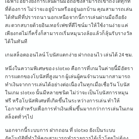
เฉพาะอย่างยิ่งการเล่นผ่านมือถือซึ่งสามารถเข้าถึงได้ทุกที่
ที่ต้องการ ไม่ว่าจะอยู่บ้านหรืออยู่นอกบ้าน คุณสามารถเล่น
ได้ทันทีที่ปรารถนา นอกเหนือจากนี้การเล่นผ่านมือถือยัง
สะดวกสบายด้วยอินเทอร์เฟซที่ดีไซน์มาให้ใช้งานง่าย แค่
เพียงกดไม่กี่ครั้งก็สามารถเริ่มหมุนวงล้อแล้วก็ลุ้นรับรางวัล
ได้ในทันที
เกมสล็อตออนไลน์ โบนัสแตกง่าย ฝากถอนไว เล่นได้ 24 ชม.
หนึ่งในความพิเศษของ slotxo คือการที่เกมในค่ายนี้มีอัตรา
การแตกของโบนัสที่สูงมาก ผู้เล่นผู้คนจำนวนมากสามารถ
ทำเงินจากการเล่นได้อย่างต่อเนื่องในทุกเมื่อเชื่อวัน โบนัส
ในเกม slotxo นั้นมีหลายชนิด ไม่ว่าจะเป็นโบนัสการหมุน
ฟรี หรือโบนัสพิเศษที่เกิดขึ้นในระหว่างการเล่น ทำให้
โอกาสสำหรับเพื่อการทำเงินเพิ่มขึ้นมากกว่าการเล่นในเกม
สล็อตทั่วๆไป
นอกจากนี้ระบบการ ฝากถอน ที่ slotxo ยังเป็นระบบ
อัตโนมัติที่ทำให้คุณสามารถทำรายการได้เร็วโดยไม่ต้อง