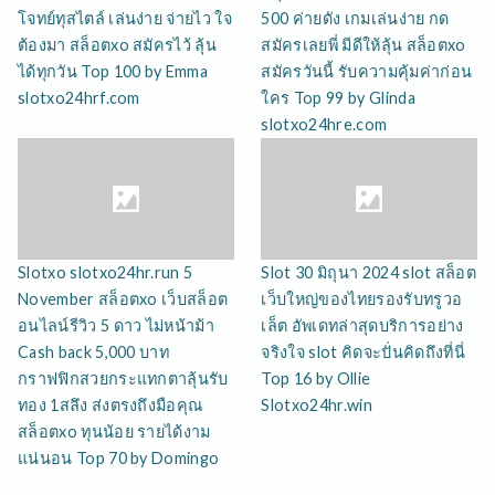
โจทย์ทุสไตล์ เล่นง่าย จ่ายไว ใจ
500 ค่ายดัง เกมเล่นง่าย กด
ต้องมา สล็อตxo สมัครไว้ ลุ้น
สมัครเลยพี่ มีดีให้ลุ้น สล็อตxo
ได้ทุกวัน Top 100 by Emma
สมัครวันนี้ รับความคุ้มค่าก่อน
slotxo24hrf.com
ใคร Top 99 by Glinda
slotxo24hre.com
Slotxo slotxo24hr.run 5
Slot 30 มิถุนา 2024 slot สล็อต
November สล็อตxo เว็บสล็อต
เว็บใหญ่ของไทยรองรับทรูวอ
อนไลน์รีวิว 5 ดาว ไม่หน้าม้า
เล็ต อัพเดทล่าสุดบริการอย่าง
Cash back 5,000 บาท
จริงใจ slot คิดจะปั่นคิดถึงที่นี่
กราฟฟิกสวยกระแทกตาลุ้นรับ
Top 16 by Ollie
ทอง 1สลึง ส่งตรงถึงมือคุณ
Slotxo24hr.win
สล็อตxo ทุนน้อย รายได้งาม
แน่นอน Top 70 by Domingo