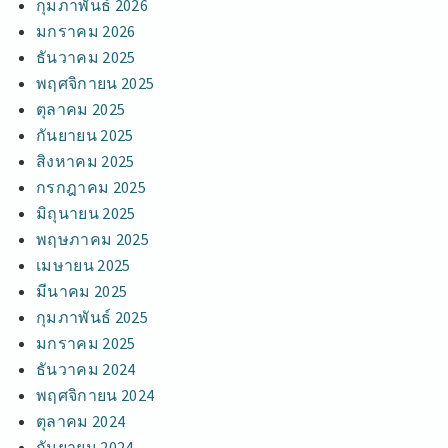
กุมภาพันธ์ 2026
มกราคม 2026
ธันวาคม 2025
พฤศจิกายน 2025
ตุลาคม 2025
กันยายน 2025
สิงหาคม 2025
กรกฎาคม 2025
มิถุนายน 2025
พฤษภาคม 2025
เมษายน 2025
มีนาคม 2025
กุมภาพันธ์ 2025
มกราคม 2025
ธันวาคม 2024
พฤศจิกายน 2024
ตุลาคม 2024
กันยายน 2024