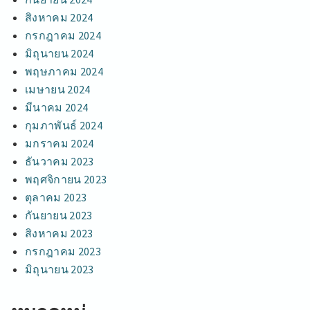
สิงหาคม 2024
กรกฎาคม 2024
มิถุนายน 2024
พฤษภาคม 2024
เมษายน 2024
มีนาคม 2024
กุมภาพันธ์ 2024
มกราคม 2024
ธันวาคม 2023
พฤศจิกายน 2023
ตุลาคม 2023
กันยายน 2023
สิงหาคม 2023
กรกฎาคม 2023
มิถุนายน 2023