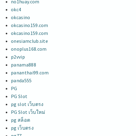
no1huay.com
okc4
okcasino
okcasino159.com
okcasino159.com
onesiamclub.site
onoplus168.com
p2vvip
panama888
pananthai99.com
panda555
PG
PG Slot
pg slot เว็บตรง
PG Slot เว็บใหม่
pg สล็อต
pg เว็บตรง
pg77