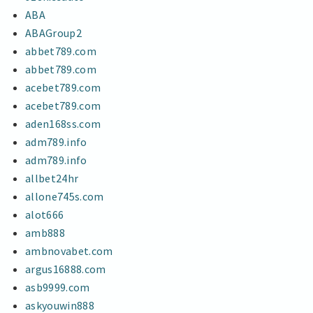
ABA
ABAGroup2
abbet789.com
abbet789.com
acebet789.com
acebet789.com
aden168ss.com
adm789.info
adm789.info
allbet24hr
allone745s.com
alot666
amb888
ambnovabet.com
argus16888.com
asb9999.com
askyouwin888