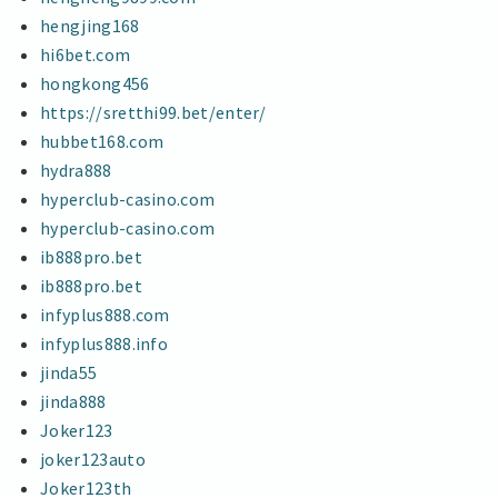
hengjing168
hi6bet.com
hongkong456
https://sretthi99.bet/enter/
hubbet168.com
hydra888
hyperclub-casino.com
hyperclub-casino.com
ib888pro.bet
ib888pro.bet
infyplus888.com
infyplus888.info
jinda55
jinda888
Joker123
joker123auto
Joker123th