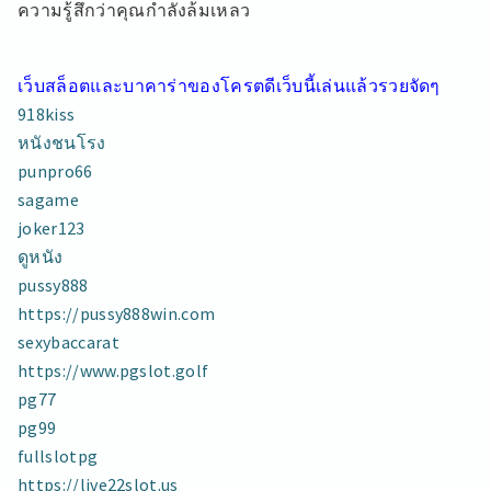
ความรู้สึกว่าคุณกำลังล้มเหลว
เว็บสล็อตและบาคาร่าของโครตดีเว็บนี้เล่นแล้วรวยจัดๆ
918kiss
หนังชนโรง
punpro66
sagame
joker123
ดูหนัง
pussy888
https://pussy888win.com
sexybaccarat
https://www.pgslot.golf
pg77
pg99
fullslotpg
https://live22slot.us