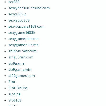
scr888
sexxybet168-casino.com
sexy168vip
sexyauto168
sexybaccarat168.com
sexygame1688k
sexygameplus.me
sexygameplus.me
shinobi24hr.com
sing55fun.com
six9game
six9game.win
sl99games.com
Slot
Slot Online
slot pg
slot168