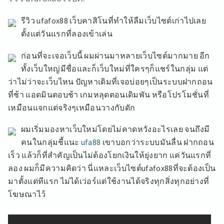
รีวิว ufafox88 เว็บคาสิโนที่ทำให้ลืมเว็บไซต์เก่าไปเลย
ตั้งแต่วันแรกที่ลองเข้าเล่น
ก่อนที่จะเจอเว็บนี้ ผมผ่านมาหลายเว็บไซต์มากมาย อีก
ทั้งเว็บใหญ่มีชื่อและก็เว็บใหม่ที่ใครๆก็แชร์ในกลุ่ม แต่
ว่าไม่ว่าจะเว็บไหน ปัญหาเดิมที่เจอบ่อยๆเป็นระบบฝากถอน
ที่ช้า แอดมินตอบช้า เกมหลุดตอนเดิมพัน หรือโปรโมชั่นที่
เหมือนแจกแต่จริงๆเหมือนวางกับดัก
ผมเริ่มมองหาเว็บใหม่โดยไม่คาดหวังอะไรเลย จนถึงมี
คนในกลุ่มชี้แนะ
ufa88
เขาบอกว่าระบบมันลื่น ฝากถอน
เร็ว แล้วก็ที่สำคัญเป็นไม่ต้องโยกเงินให้ยุ่งยาก แค่วันแรกที่
ลอง ผมก็มีความคิดว่า นี่แหละเว็บไซต์ufafox88ที่จะต้องเป็น
มาตั้งแต่ทีแรก ไม่ได้เว่อร์แต่ใช้งานได้จริงทุกสิ่งทุกอย่างที่
โฆษณาไว้