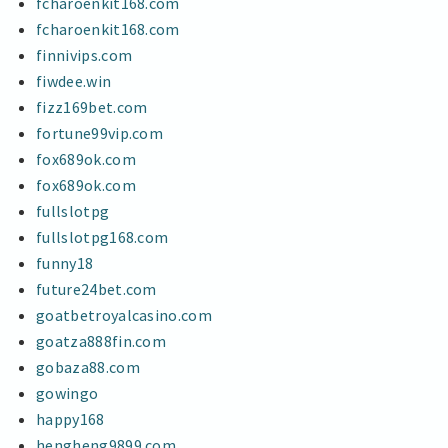
fcharoenkit168.com
fcharoenkit168.com
finnivips.com
fiwdee.win
fizz169bet.com
fortune99vip.com
fox689ok.com
fox689ok.com
fullslotpg
fullslotpg168.com
funny18
future24bet.com
goatbetroyalcasino.com
goatza888fin.com
gobaza88.com
gowingo
happy168
hengheng9899.com