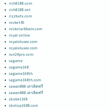
rich8188.com
rich8188.net
rizzbetx.com
rocket45
rockstar66win.com
royal online
royaleluxee.com
royaleluxee.com
run24pro.com
sagame
sagame168
sagame168th
sagame168th.com
sawan888 เครดิตฟรี
sawan888 เครดิตฟรี
sbobet168
sbotop1688.com