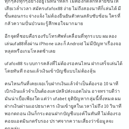
ทุกๆสิ่งทุกๆอย่างอยู่ในหน้าหลัก ไม่ต้องกดลึกหลายขั้นให้
เสียเวล่ำเวลา สมัครufafox88 ง่าย ไม่ถึงสองนาทีก็เล่นได้ มี
ขั้นตอนกระจ่างแจ้ง ไม่ต้องยืนยันตัวตนสลับซับซ้อน ใครที่
กลัวความปั่นป่วนจะรู้สึกพอใจมากมาย
อีกจุดที่ชอบคือรองรับโทรศัพท์เคลื่อนที่ทุกระบบ ผมลอง
เล่นufa88ทั้งผ่าน iPhone และก็ Android ไม่มีปัญหาเรื่องจอ
หลุดหรือเกมโหลดช้าเลย
ufafox88 ระบบการคลังที่ไม่ต้องรอคนไหน ฝากเสร็จเล่นได้
โดยทันที ถอนแล้วเงินเข้าบัญชีแบบไม่ต้องลุ้น
คนไหนกันที่เคยเจอเว็บฝากเงินแล้วจำเป็นต้องรอ 10 นาที
เบิกเงินแล้วจำเป็นต้องแคปสลิปส่งแอดไม่น อาจทราบดีว่า
มันน่าเบื่อเพียงใด แต่ว่า ufabet ยุติปัญหากลุ่มนี้ทิ้งหมด ผม
ฝากเงินผ่านแอปธนาคาร เงินเข้ายูสในเวลาไม่ถึง 10 วินาที
พอกดถอน เงินก็กระดอนฝากบัญชีแบงค์ในทันที ไม่ต้องรอ
คอยแอดมินกดรับรอง ปราศจากความเสี่ยงว่าข้อมูลจะ
ตกหล่น