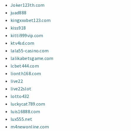
Joker123th.com
juad888
kingxxxbet123.com
kiss918
kitti999vip.com
ktv4sd.com
lala55-casino.com
lalikabetsgame.com
lcbet444.com
lionth168.com
live22
live22slot
lotto432
luckycat789.com
luis16888.com
lux555.net
m4newonline.com