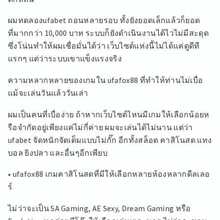
ผมทดลองufabet ถอนหลายรอบ ทั้งยังยอดเล็กแล้วก็ยอด
ที่มากกว่า 10,000 บาท ระบบก็ยังดำเนินงานได้ไวไม่มีสะดุด
ซึ่งโน่นทำให้ผมเชื่อมั่นได้ว่า เว็บไซต์แห่งนี้ไม่ได้แค่ดูดีที
แรกๆ แต่ว่าระบบเขาแข็งแรงจริง
ความหลากหลายของเกมใน ufafox88 ที่ทำให้ท่านไม่เบื่อ
แม้จะเล่นวันแล้ววันเล่า
ผมเป็นคนที่เบื่อง่าย ถ้าหากเว็บไซต์ไหนมีเกมให้เลือกน้อยห
รือจำกัดอยู่เพียงแค่ไม่กี่ค่าย ผมจะเล่นได้ไม่นาน แต่ว่า
ufabet จัดหนักจัดเต็มแบบไม่กั๊ก อีกทั้งสล็อต คาสิโนสด แทง
บอล ยิงปลา และอื่นๆอีกเพียบ
• ufafox88 เกมคาสิโนสดที่มีให้เลือกหลายห้องหลากดีลเลอ
ร์
ไม่ว่าจะเป็น SA Gaming, AE Sexy, Dream Gaming หรือ