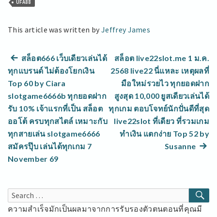
UFA88
This article was written by
Jeffrey James
แนะแนว
Previous
สล็อต666 เว็บเดียวเล่นได้
สล็อต live22slot.me 1 ม.ค.
post:
ทุกแบรนด์ ไม่ต้องโยกเงิน
2568 live22 นี่แหละ เหตุผลที่
เรื่อง
Top 60 by Ciara
มือใหม่รวยไว ทุกยอดฝาก
slotgame6666b ทุกยอดฝาก
สูงสุด 10,000 ยูสเดียวเล่นได้
รับ 10% เจ้าแรกที่เป็น สล็อต
ทุกเกม ตอบโจทย์นักปั่นดีที่สุด
ออโต้ ครบทุกสไตล์ เหมาะกับ
live22slot ที่เดียว ที่รวมเกม
ทุกสายเล่น slotgame6666
ทำเงิน แตกง่าย Top 52 by
Next
สมัครปุ๊บ เล่นได้ทุกเกม 7
Susanne
post:
November 69
SE
Search
for:
ความสำเร็จมักเป็นผลมาจากการรับรองตัวตนตอนที่คุณมี