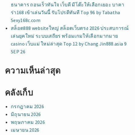
ธนาคาร ถอนเร็วทันใจ เว็บดี มีโต๊ะให้เลือกเยอะ บาคา
ร่า168 เข้าเล่นวันนี้ รับโปรดีทันที Top 96 by Tabatha
Sexy168c.com
สล็อต888 websiteใหญ่ สล็อตเว็บตรง 2026 ประสบการณ์
เล่นยุคใหม่ ระบบเสถียร พร้อมเกมให้เลือกมากมาย
casino เว็บแม่ ใหม่ล่าสุด Top 12 by Chang Jin888.asia 9
SEP 26
ความเห็นล่าสุด
คลังเก็บ
กรกฎาคม 2026
มิถุนายน 2026
พฤษภาคม 2026
เมษายน 2026