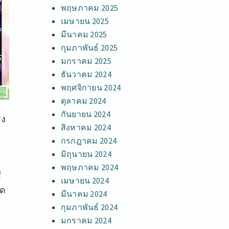
พฤษภาคม 2025
เมษายน 2025
มีนาคม 2025
กุมภาพันธ์ 2025
มกราคม 2025
ธันวาคม 2024
พฤศจิกายน 2024
ตุลาคม 2024
กันยายน 2024
รง
สิงหาคม 2024
กรกฎาคม 2024
มิถุนายน 2024
พฤษภาคม 2024
ี
เมษายน 2024
ัด
มีนาคม 2024
กุมภาพันธ์ 2024
มกราคม 2024