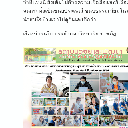
ว่าที่แห่งนี้ ยังเต็มไปด้วยความเชื่อถือและก็เรื่
จนกระทั่งเป็นขนบประเพณี ขนบธรรมเนียมในมหาว
น่าสนใจบ้างเราไปดูกันเลยดีกว่า
เรื่องน่าสนใจ ประจำมหาวิทยาลัย ราชภัฏ