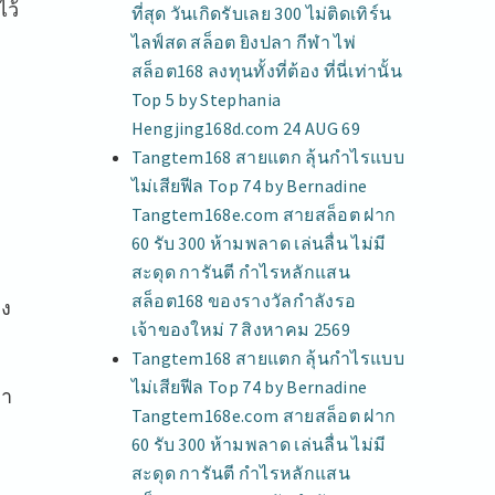
ไว้
ที่สุด วันเกิดรับเลย 300 ไม่ติดเทิร์น
ไลฟ์สด สล็อต ยิงปลา กีฬา ไพ่
สล็อต168 ลงทุนทั้งที่ต้อง ที่นี่เท่านั้น
Top 5 by Stephania
Hengjing168d.com 24 AUG 69
Tangtem168 สายแตก ลุ้นกำไรแบบ
ไม่เสียฟีล Top 74 by Bernadine
Tangtem168e.com สายสล็อต ฝาก
60 รับ 300 ห้ามพลาด เล่นลื่น ไม่มี
สะดุด การันตี กำไรหลักแสน
สล็อต168 ของรางวัลกำลังรอ
่ง
เจ้าของใหม่ 7 สิงหาคม 2569
Tangtem168 สายแตก ลุ้นกำไรแบบ
ไม่เสียฟีล Top 74 by Bernadine
มา
Tangtem168e.com สายสล็อต ฝาก
60 รับ 300 ห้ามพลาด เล่นลื่น ไม่มี
สะดุด การันตี กำไรหลักแสน