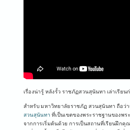
เรื่องน่ารู้ หลังรั้ว ราชภัฏสวนสุนันทา เล่าเรียน
สำหรับ มหาวิทยาลัยราชภัฏ สวนสุนันทา ถือว่าเป็
สวนสุนันทา
ที่เป็นเขตของพระราชฐานของพระรา
จากการเริ่มต้นด้วย การเป็นสถานที่เรียนฝึกค