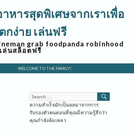
าหารสุดพิเศษจากเราเพื่อ
ง่าย เล่นฟรี
 lineman grab foodpanda robinhood
เล่นสล็อตฟรี
WELCOME TO THE FAMILY!
SEARCH
Search
for:
ความสำเร็จมักเป็นผลมาจากการ
รับรองตัวตนตอนที่คุณมีความรู้สึกว่า
คุณกำลังล้มเหลว