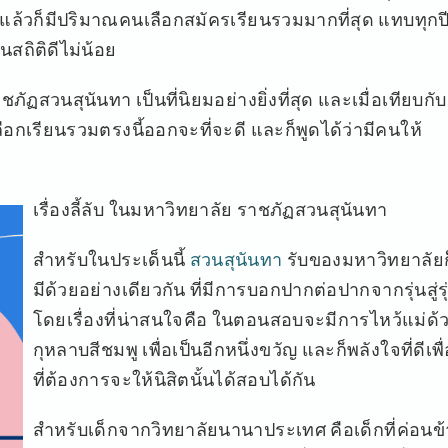
่สุดแล้วก็มีปริมาณคนเลือกสมัครเรียนรวมมากที่สุด แทบทุกป
นสถิติดีไม่น้อย
ัฏสวนสุนันทา เป็นที่นิยมอย่างยิ่งที่สุด และเมื่อเทียบกับ
อกเรียนรวมตรงนี้ออกจะที่จะดี และก็พูดได้ว่ามีคนให้
เรื่องลี้ลับ ในมหาวิทยาลัย ราชภัฏสวนสุนันทา
สำหรับในประเด็นนี้
สวนสุนันทา
รับของมหาวิทยาลัยก
มีด้วยอย่างเดียวกัน ที่มีการบอกปากต่อปากจากรุ่นสู่รุ
โดยเรื่องที่น่าสนใจคือ ในตอนสอบจะมีการไหว้แม่ด้
กุหลาบสีชมพู เพื่อเป็นอีกหนึ่งขวัญ และก็พลังใจที่ดีเพื
ที่ต้องการจะให้นิสิตนั้นได้สอบได้กัน
สำหรับเด็กจากวิทยาลัยนานาประเทศ คือเด็กที่ค่อนข้