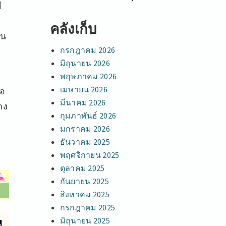
ี
คลังเก็บ
็น
กรกฎาคม 2026
มิถุนายน 2026
พฤษภาคม 2026
เมษายน 2026
ขอ
มีนาคม 2026
าง
กุมภาพันธ์ 2026
มกราคม 2026
ธันวาคม 2025
พฤศจิกายน 2025
ตุลาคม 2025
กันยายน 2025
สิงหาคม 2025
กรกฎาคม 2025
มิถุนายน 2025