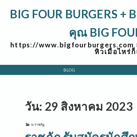
BIG FOUR BURGERS + BEE
คุณ BIG FOU
https://www.bigfourburgers.com ส
หิวเมื่อไหร
BLOG
วัน:
29 สิงหาคม 2023
ม.ราชภัฏ
ราชภัฏ รับสมัครนักศึ