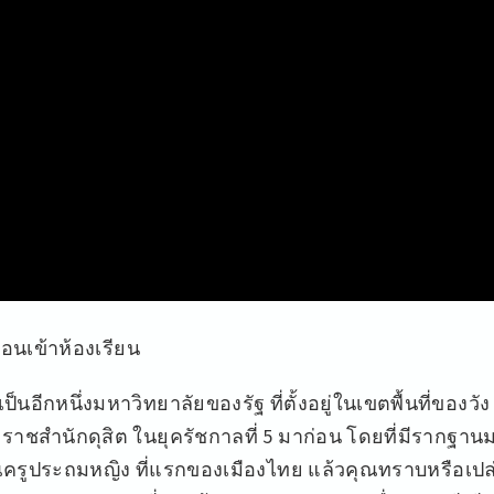
ก่อนเข้าห้องเรียน
นอีกหนึ่งมหาวิทยาลัยของรัฐ ที่ตั้งอยู่ในเขตพื้นที่ของวัง
ชสำนักดุสิต ในยุครัชกาลที่ 5 มาก่อน โดยที่มีรากฐาน
ุณครูประถมหญิง ที่แรกของเมืองไทย แล้วคุณทราบหรือเปล