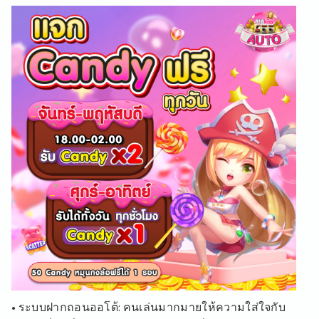
• ระบบฝากถอนออโต้: คนเล่นมากมายให้ความใส่ใจกับ