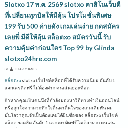
คน
Slotxo 17 พ.ค. 2569 slotxo คาสิโนเว็บดี
เล่น
จริง
ที่เปลี่ยนทุกบิลให้มีลุ้น โปรโมชั่นพิเศษ
สล็อต
น่า
199 รับ 500 ค่ายดัง เกมเล่นง่าย กดสมัคร
เล่น
ตรง
เลยพี่ มีดีให้ลุ้น สล็อตxo สมัครวันนี้ รับ
ไหน
ความคุ้มค่าก่อนใคร Top 99 by Glinda
ทำไม
หลาย
slotxo24hre.com
คน
ถึง
BY
JEFFREY JAMES
ติดใจ
27
สล็อตxo
slotxo เว็บไซต์สล็อตที่ได้รับความนิยม อันดับ 1
MAY
69
แจกเครดิตฟรี ไม่ต้องฝาก คนเล่นเยอะที่สุด
เวป
ไซต์
ถ้าหากคุณเป็นคนนึงที่กำลังมองหาวิถีทางทำเงินออนไลน์
ตรง
หรือถูกใจความระทึกใจตื่นตาตื่นใจของเกมเดิมพัน ผม
918KISSAUTO.MOBI
มั่นใจว่าคุณจำเป็นต้องเคยได้ยินชื่อของ สล็อตxo เว็บไซต์
พนัน
ออนไลน์
สล็อต ยอดฮิต อันดับ 1 แจกเครดิตฟรี ไม่ต้องฝาก คนเล่น
เว็บ