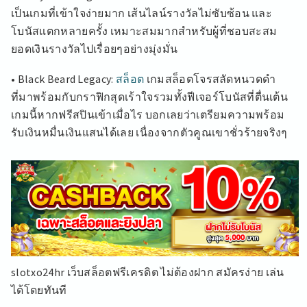
เป็นเกมที่เข้าใจง่ายมาก เส้นไลน์รางวัลไม่ซับซ้อน และ
โบนัสแตกหลายครั้ง เหมาะสมมากสำหรับผู้ที่ชอบสะสม
ยอดเงินรางวัลไปเรื่อยๆอย่างมุ่งมั่น
• Black Beard Legacy:
สล็อต
เกมสล็อตโจรสลัดหนวดดำ
ที่มาพร้อมกับกราฟิกสุดเร้าใจรวมทั้งฟีเจอร์โบนัสที่ตื่นเต้น
เกมนี้หากฟรีสปินเข้าเมื่อไร บอกเลยว่าเตรียมความพร้อม
รับเงินหมื่นเงินแสนได้เลย เนื่องจากตัวคูณเขาชั่วร้ายจริงๆ
slotxo24hr เว็บสล็อตฟรีเครดิต ไม่ต้องฝาก สมัครง่าย เล่น
ได้โดยทันที