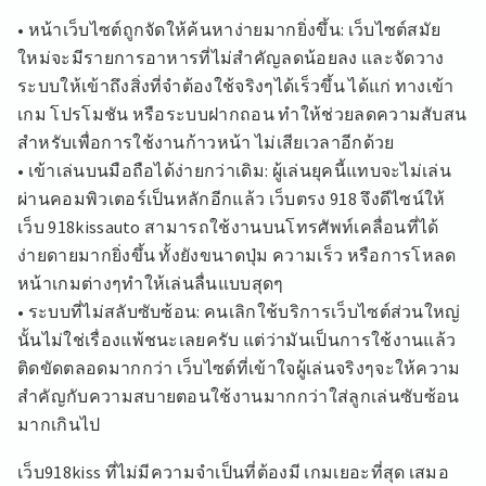
• หน้าเว็บไซต์ถูกจัดให้ค้นหาง่ายมากยิ่งขึ้น: เว็บไซต์สมัย
ใหม่จะมีรายการอาหารที่ไม่สำคัญลดน้อยลง และจัดวาง
ระบบให้เข้าถึงสิ่งที่จำต้องใช้จริงๆได้เร็วขึ้น ได้แก่ ทางเข้า
เกม โปรโมชัน หรือระบบฝากถอน ทำให้ช่วยลดความสับสน
สำหรับเพื่อการใช้งานก้าวหน้า ไม่เสียเวลาอีกด้วย
• เข้าเล่นบนมือถือได้ง่ายกว่าเดิม: ผู้เล่นยุคนี้แทบจะไม่เล่น
ผ่านคอมพิวเตอร์เป็นหลักอีกแล้ว เว็บตรง 918 จึงดีไซน์ให้
เว็บ 918kissauto สามารถใช้งานบนโทรศัพท์เคลื่อนที่ได้
ง่ายดายมากยิ่งขึ้น ทั้งยังขนาดปุ่ม ความเร็ว หรือการโหลด
หน้าเกมต่างๆทำให้เล่นลื่นแบบสุดๆ
• ระบบที่ไม่สลับซับซ้อน: คนเลิกใช้บริการเว็บไซต์ส่วนใหญ่
นั้นไม่ใช่เรื่องแพ้ชนะเลยครับ แต่ว่ามันเป็นการใช้งานแล้ว
ติดขัดตลอดมากกว่า เว็บไซต์ที่เข้าใจผู้เล่นจริงๆจะให้ความ
สำคัญกับความสบายตอนใช้งานมากกว่าใส่ลูกเล่นซับซ้อน
มากเกินไป
เว็บ918kiss ที่ไม่มีความจำเป็นที่ต้องมี เกมเยอะที่สุด เสมอ