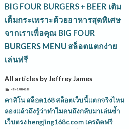
BIG FOUR BURGERS + BEER เติม
เต็มกระเพราะด้วยอาหารสุดพิเศษ
จากเราเพื่อคุณ BIG FOUR
BURGERS MENU สล็อตแตกง่าย
เล่นฟรี
All articles by Jeffrey James
HENGJING168
คาสิโน สล็อต168 สล็อตเว็บนี้แตกจริงไหม
ลองแล้วถึงรู้ว่าทำไมคนถึงกลับมาเล่นซ้ำ
เว็บตรง hengjing168c.com เครดิตฟรี