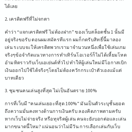
ได้เลย
2. เครดิตฟรีที่ไม่จกตา
คำว่า “แจกเครดิตฟรี ไม่ต้องฝาก” ของเว็บสล็อตชั้น 1 นั้นมี
อยู่จริงขอรับ ตอนผมสมัครทีแรก ผมก็กดรับสิทธิ์นี้มาลอง
เล่น ระบบจะให้เครดิตพวกเรามาจำนวนหนึ่งเพื่อใช้เล่นเกม
จริงๆข้อจำกัดแนวทางการทำเทิร์นโอเวอร์ก็ไม่ได้เหี้ยมโหด
อำมหิตราวกับเว็บเอเย่นต์ทั่วไป ทำให้ผู้เล่นใหม่มีโอกาสเบิก
เงินออกไปใช้ได้จริงๆโดยไม่ต้องควักกระเป๋าตัวเองแม้แต่
บาทเดียว
3. ชุมชนคนเล่นสูงที่สุด ไม่เป็นอันตราย 100%
การที่เว็บมี “คนเล่นเยอะที่สุด 100%” มันเป็นตัวระบุชั้นยอด
ถึงความมั่นคงทางด้านการเงินครับ ลองคิดภาพตามครับ
หากเว็บไม่จ่ายจริง หรือทุจริตผู้เล่น คนจะยังบอกต่อและเล่น
มากขนาดนี้ไหม? แน่นอนว่าไม่มีวัน การเลือกเล่นกับเว็บ