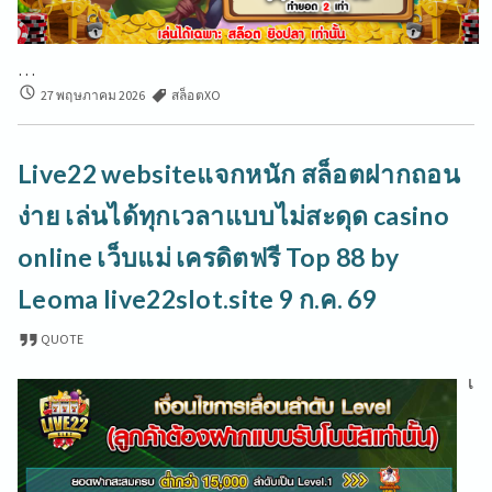
…
SLOTXO
27 พฤษภาคม 2026
สล็อตXO
17
พ.ค.
2569
Live22 websiteแจกหนัก สล็อตฝากถอน
SLOTXO
คา
ง่าย เล่นได้ทุกเวลาแบบไม่สะดุด casino
สิ
โน
online เว็บแม่ เครดิตฟรี Top 88 by
เว็บ
ดี
Leoma live22slot.site 9 ก.ค. 69
ที่
เปลี่ยน
QUOTE
ทุก
บิล
เ
ให้
มี
ลุ้น
โปร
โม