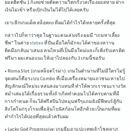
ยอดฮิตชั้น 1 ก็เลยช่วยตัดความวิตกกังวลเรื่องยอดหาย ฝาก
เงินไม่เข้า หรือเบิกเงินไม่ได้ไปได้เลยครับ
เจาะลึกเกมเด็ด สล็อตxo ที่ผมได้กำไรได้หลายครั้งที่สุด
กล่าวไปก็หาว่าคุย ในฐานะคนเล่นจริง ผมมี “เกมหาเลี้ยง
ชีพ” ในค่าย
slotxo
ที่ปั่นเมื่อใดก็มักจะได้ค่าของหวาน
ติดมือกลับมาเสมอ คนไหนที่เป็นมือใหม่และก็เพิ่งรับเครดิต
ฟรีมา ผมเสนอแนะให้เอาไปลองกับ 3 เกมนี้ขอรับ:
• Roma Slot (เกมสล็อตโรม่า): เกมในตำนานที่ไม่มีใครไม่รู้
จุดเด่นก็คือระบบ Combo ที่เมื่อเครื่องหมายแถวชนะหายไป
สัญลักษณ์ใหม่จะหล่นลงมาแทนที่ ทำให้พวกเราชนะรางวัล
สม่ำเสมอได้เรื่อยรวมทั้งถ้าเกิดทำคอมโบได้ครบตามที่มี
การกำหนด ก็จะได้ฟรีสปินไปหมุนฟรีๆแถมยังมีฟีพบร์สู้กับ
สิงโตในกรุงโรมเพื่อลุ้นโบนัสก้อนโตอีกด้วย เป็นเกมที่ผม
ทำกำไรได้บ่อยที่สุดแล้วครับผม
• Lucky God Progressive: เกมธีมอาแปะเทพเจ้าโชคลาภ