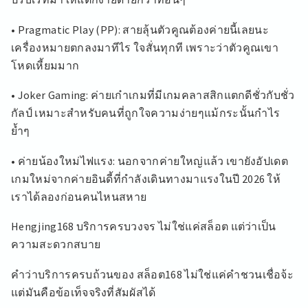
• Pragmatic Play (PP): สายลุ้นตัวคูณต้องค่ายนี้เลยนะ
เครื่องหมายตกลงมาทีไร ใจสั่นทุกที เพราะว่าตัวคูณเขา
โหดเหี้ยมมาก
• Joker Gaming: ค่ายเก๋าเกมที่มีเกมคลาสสิกแตกดีชั่วกับชั่ว
กัลป์ เหมาะสำหรับคนที่ถูกใจความง่ายๆแม้กระนั้นกำไร
ย้ำๆ
• ค่ายน้องใหม่ไฟแรง: นอกจากค่ายใหญ่แล้ว เขายังอัปเดต
เกมใหม่จากค่ายอินดี้ที่กำลังเดินทางมาแรงในปี 2026 ให้
เราได้ลองก่อนคนไหนสหาย
Hengjing168 บริการครบวงจร ไม่ใช่แค่สล็อต แต่ว่าเป็น
ความสะดวกสบาย
คำว่าบริการครบถ้วนของ สล็อต168 ไม่ใช่แค่คำชวนเชื่อจ้ะ
แต่มันคือข้อเท็จจริงที่สัมผัสได้