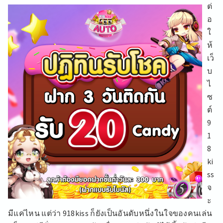
ต่
อ
ใ
ห้
เว็
บ
ไ
ซ
ต์
9
1
8
ki
ss
จ
ะ
มีแค่ไหน แต่ว่า 918kiss ก็ยังเป็นอันดับหนึ่งในใจของคนเล่น