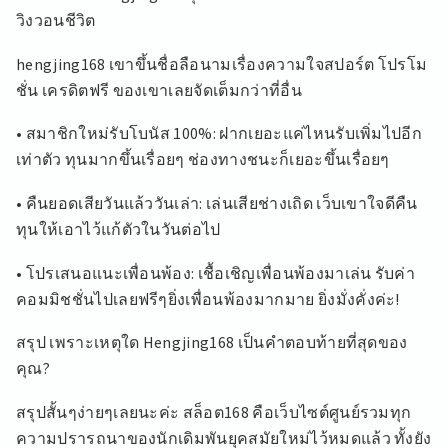
วิงวอนชีวิต
hengjing168 เขาขึ้นชื่อลือนามเรื่องความใจสปอร์ต โปรโม
ชั่น เครดิตฟรี ของเขาเลยจัดเต็มกว่าที่อื่น
• สมาชิกใหม่รับโบนัส 100%: ฝากเยอะแค่ไหนรับเพิ่มไปอีก
เท่าตัว ทุนมากขึ้นเรื่อยๆ ช่องทางชนะก็เยอะขึ้นเรื่อยๆ
• คืนยอดเสียวันแล้ววันเล่า: เล่นเสียช่างเถิด เว็บเขาใจดีคืน
ทุนให้เอาไว้แก้ตัวในวันต่อไป
• โปรเสนอแนะเพื่อนพ้อง: เชื้อเชิญเพื่อนพ้องมาเล่น รับค่า
คอมมิชชั่นไปเลยฟรีๆยิ่งเพื่อนพ้องมากมาย ยิ่งมั่งคั่งค่ะ!
สรุป เพราะเหตุใด Hengjing168 เป็นคำตอบท้ายที่สุดของ
คุณ?
สรุปสั้นๆง่ายๆเลยนะค่ะ สล็อต168 คือเว็บไซต์ศูนย์รวมทุก
ความปรารถนาของนักเดิมพันยุคสมัยใหม่ไว้หมดแล้ว ทั้งยัง