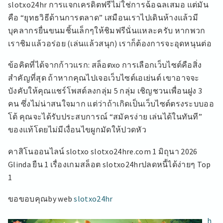
slotxo24hr การแจกเครดิตฟรีไม่ใช่การฉ้อฉลเสมอ แต่มัน
คือ “ยุทธวิธีด้านการตลาด” เสมือนเราไปเดินห้างแล้วมี
บุคลากรยื่นขนมชิ้นเล็กๆให้ชิมฟรีนั่นแหละครับ หากพวก
เราชิมแล้วอร่อย (เล่นแล้วสนุก) เราก็ต้องการจะอุดหนุนต่อ
ข้อคิดที่ได้จากก้าวแรก: สล็อตxo การเลือกเว็บไซต์คือสิ่ง
สำคัญที่สุด ถ้าหากคุณไปเจอเว็บไซต์เอเย่นต์ เขาอาจจะ
บังคับให้คุณแชร์โพสต์ลงกลุ่ม 5 กลุ่ม เชิญชวนเพื่อนฝูง 3
คน ซึ่งไม่น่าสนใจมาก แต่ว่าถ้าเกิดเป็นเว็บไซต์ตรงระบบออ
โต้ คุณจะได้รับประสบการณ์ “สมัครง่าย เล่นได้ในทันที”
ของแท้โดยไม่มีเงื่อนไขผูกมัดให้ปวดหัว
คาสิโนออนไลน์ slotxo slotxo24hre.com 1 มิถุนา 2026
Glinda ยืน 1 เรื่องเกมสล็อต slotxo24hrปลดหนี้ได้ง่ายๆ Top
1
ขอขอบคุณby web
slotxo24hr
h