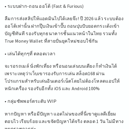
• ระบบฝาก-ถอน ออโต้ (Fast & Furious)
ลืมการส่งสลิปให้แอดมินไปได้เลยจ๊ะ! ปี 2026 แล้ว ระบบต้อง
ออโต้เท่านั้น ฝากปุ๊บเงินเข้าปั๊บ ถอนปุบปับยอดกระเด้งเข้า
บัญชีทันที รองรับทุกธนาคารชั้นแนวหน้าในไทย รวมทั้ง
True Money Wallet ที่สายปั่นยุคใหม่ชอบใช้กัน
• เล่นได้ทุกๆที่ ตลอดเวลา
จะรอรถเมล์ นั่งพักเที่ยง หรือนอนเล่นบนเตียง ก็ทำเงินได้
เพราะเหตุว่าเว็บเขารองรับการเล่น สล็อต168 ผ่าน
โปรแกรมสำหรับเล่นอินเตอร์เน็ตโดยไม่ต้องโหลดแอปให้
หนักเครื่อง รองรับอีกทั้ง iOS และ Android 100%
• กลุ่มซัพพอร์ตระดับ VVIP
หากปัญหา หรือมีปัญหา แอดไม่นของที่นี่เขาดูแลดีเยี่ยม
ตอบไว เรียบร้อย และขจัดปัญหาได้จริง ตลอด 1 วัน ไม่มีทาง
หยุดราชการค่ะ