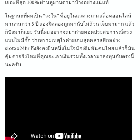
เยอะที่สุด 100% ผ่านหูผ่านตามาบ้างอย่างแน่แท้
เปิด
ใหม่
ในฐานะที่ผมเป็น “วงใน” ที่อยู่ในแวดวงเกมสล็อตออนไลน์
เครดิต
มานานกว่า 5 ปี ลองผิดลองถูกมานับไม่ถ้วน เจ็บมามาก แล้ว
ฟรี
TOP
ก็ปังมาก็แยะ วันนี้ผมอยากจะมาถ่ายทอดประสบการณ์ตรง
40
แบบไม่มีกั๊ก ว่าเพราะเหตุไรค่ายเกมสุดคลาสสิกอย่าง
BY
slotxo24hr ถึงยังคงยืนหนึ่งในใจนักเดิมพันคนไทย แล้วก็มัน
LAWRENCE
คุ้มค่าจริงไหมที่คุณจะเอาเงินรวมทั้งเวลามาลงทุนกับตรงนี้
นะครับ