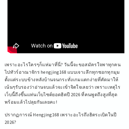
เพราะอะไรใครๆก็แห่มาที่นี่? วันนี้จะขอสมัครใจพาทุกคน
ไปทัวร์อาณาจักร hengjing168 แบบเจาะลึกทุกซอกทุกมุม
ตั้งแต่ระบบข้างหลังบ้านจนกระทั่งเกมแตกง่ายที่คัดมาให้
เน้นๆรับรองว่าอ่านจบแล้วจะเข้าจิตใจเลยว่า เพราะเหตุไร
เว็บนี้ถึงขึ้นแท่นเว็บไซต์ยอดฮิตปี 2026 ที่คนพูดถึงสูงที่สุด
พร้อมแล้วไปลุยกันเลยคะ!
ปรากฏการณ์ Hengjing168 เพราะอะไรถึงฮิตระเบิดในปี
2026?