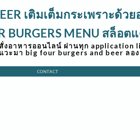
R เติมเต็มกระเพราะด้วยอ
R BURGERS MENU สล็อตแตก
ั่งอาหารออนไลน์ ผ่านทุก application
่ก็แวะมา big four burgers and beer ลอง
CONTACT