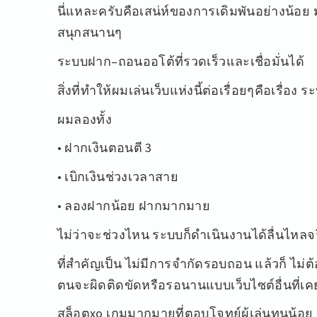
นี่แหละครับคือเสน่ห์ของการเดิมพันอย่างน้อย 
สนุกสนานๆ
ระบบฝาก–ถอนออโต้ที่รวดเร็วและเชื่อมั่นได้
สิ่งที่ทำให้ผมเล่นเว็บแห่งนี้ต่อเรื่อยๆคือเรื่อง
ผมลองทั้ง
• ฝากเงินตอนตี 3
• เบิกเงินช่วงเวลาสาย
• ลองฝากน้อย ฝากมากมาย
ไม่ว่าจะช่วงไหน ระบบก็ดำเนินงานได้ลื่นไหลจ
ที่สำคัญเป็น ไม่มีการจำกัดรอบถอน แล้วก็ ไม่
ตนจะผิดติดขัดหรือรอนานแบบเว็บไซต์อื่นที่เ
สล็อตxo เกมมากมายที่ตอบโจทย์ผู้เล่นทุนน้อย