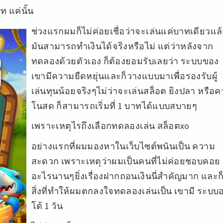
ท แค่นั้น
ช่วงแรกผมก็ไม่ค่อยเชื่อว่าจะเล่นแค่บาทเดียวแล
มันสามารถทำเงินได้จริงหรือไม่ แต่ว่าหลังจาก
ทดลองด้วยตัวเอง ก็ต้องยอมรับเลยว่า ระบบของ
เขามีความยืดหยุ่นและก็วางแบบมาเพื่อรองรับผู้
เล่นทุนน้อยจริงๆไม่ว่าจะเล่นสล็อต ยิงปลา หรือค
โนสด ก็สามารถเริ่มที่ 1 บาทได้แบบสบายๆ
เพราะเหตุไรถึงเลือกทดลองเล่น สล็อตxo
อย่างแรกที่ผมมองหาในเว็บไซต์พนันเป็น ความ
สะดวก เพราะเหตุว่าผมเป็นคนที่ไม่ค่อยชอบคอย
อะไรนานๆยิ่งเรื่องฝากถอนเงินนี่สำคัญมาก และก
สิ่งที่ทำให้ผมตกลงใจทดลองเล่นเป็น เขามี ระบบ
โต้ 1 วัน