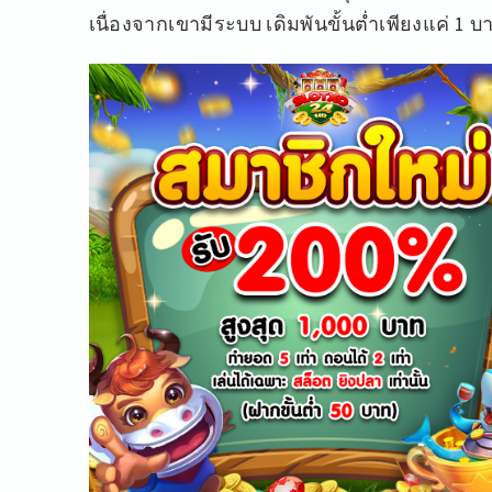
สิทธิ
เนื่องจากเขามีระบบ เดิมพันขั้นต่ำเพียงแค่ 1 บา
พิเศษ
ทันที
TOP
29
BY
ALANNAH