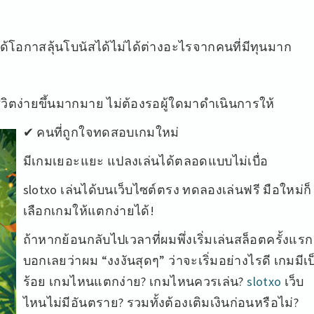
 ได้โอกาสลุ้นโบนัสได้ไม่ได้ต่างอะไรจากคนที่มีทุนมาก
ชีวิตง่ายขึ้นมากมาย ไม่ต้องรอผู้ใดมาดำเนินการให้
✔ คนที่ถูกใจทดสอบเกมใหม่
มีเกมเยอะแยะ แปลงเล่นได้ตลอดแบบไม่เบื่อ
slotxo เล่นได้บนเว็บไซต์ตรง ทดลองเล่นฟรี มือใหม่ก็
เลือกเกมให้แตกง่ายได้!
ถ้าหากย้อนกลับไปเวลาที่ผมพึ่งเริ่มเล่นสล็อตครั้งแรก
บอกเลยว่าผม “งงงันสุดๆ” ว่าจะเริ่มอย่างไรดี เกมมีเป
ร้อย เกมไหนแตกง่าย? เกมไหนควรเล่น?
slotxo
เว็บ
ไหนไม่มีอันตราย? รวมทั้งต้องเติมเงินก่อนหรือไม่?