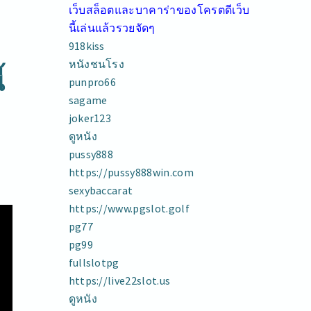
เว็บสล็อตและบาคาร่าของโครตดีเว็บ
นี้เล่นแล้วรวยจัดๆ
918kiss
หนังชนโรง
้
punpro66
sagame
joker123
ดูหนัง
pussy888
https://pussy888win.com
sexybaccarat
https://www.pgslot.golf
pg77
pg99
fullslotpg
https://live22slot.us
ดูหนัง