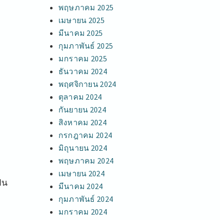
พฤษภาคม 2025
เมษายน 2025
มีนาคม 2025
กุมภาพันธ์ 2025
มกราคม 2025
ธันวาคม 2024
พฤศจิกายน 2024
ตุลาคม 2024
กันยายน 2024
สิงหาคม 2024
กรกฎาคม 2024
มิถุนายน 2024
พฤษภาคม 2024
เมษายน 2024
็น
มีนาคม 2024
กุมภาพันธ์ 2024
มกราคม 2024