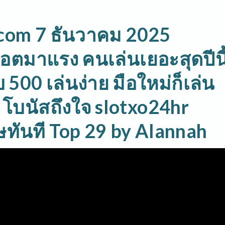
.com 7 ธันวาคม 2025
็อตมาแรง คนเล่นเยอะสุดปีนี
 500 เล่นง่าย มือใหม่ก็เล่น
่ โบนัสถึงใจ slotxo24hr
เศษทันที Top 29 by Alannah