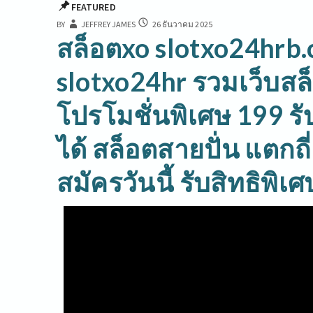
FEATURED
สล็อตXO
BY
JEFFREY JAMES
26 ธันวาคม 2025
SLOTXO24HRB.COM
สล็อตxo slotxo24hrb
7
ธันวาคม
slotxo24hr รวมเว็บสล
2025
SLOTXO24HR
โปรโมชั่นพิเศษ 199 รับ
รวม
เว็บ
สล็อต
ได้ สล็อตสายปั่น แตกถี
มา
แรง
สมัครวันนี้ รับสิทธิพิ
คน
เล่น
เยอะ
สุด
ปี
นี้
โปร
โม
ชั่
นพิ