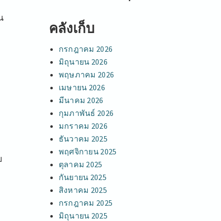
น
คลังเก็บ
กรกฎาคม 2026
มิถุนายน 2026
พฤษภาคม 2026
เมษายน 2026
มีนาคม 2026
กุมภาพันธ์ 2026
มกราคม 2026
ธันวาคม 2025
พฤศจิกายน 2025
บ
ตุลาคม 2025
กันยายน 2025
สิงหาคม 2025
กรกฎาคม 2025
มิถุนายน 2025