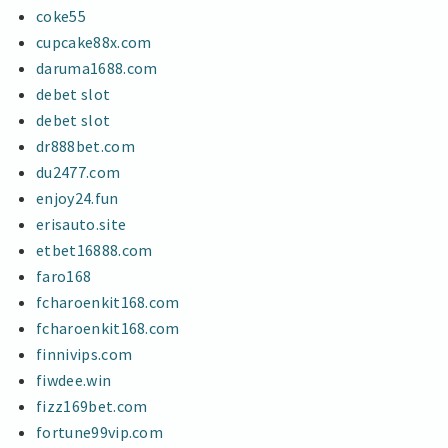
coke55
cupcake88x.com
daruma1688.com
debet slot
debet slot
dr888bet.com
du2477.com
enjoy24.fun
erisauto.site
etbet16888.com
faro168
fcharoenkit168.com
fcharoenkit168.com
finnivips.com
fiwdee.win
fizz169bet.com
fortune99vip.com