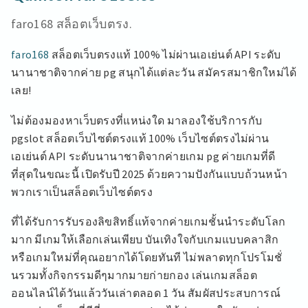
faro168 สล็อตเว็บตรง.
faro168
สล็อตเว็บตรงแท้ 100% ไม่ผ่านเอเย่นต์ API ระดับ
นานาชาติจากค่าย pg สนุกได้แต่ละวัน สมัครสมาชิกใหม่ได้
เลย!
ไม่ต้องมองหาเว็บตรงที่แหน่งใด มาลองใช้บริการกับ
pgslot สล็อตเว็บไซต์ตรงแท้ 100% เว็บไซต์ตรงไม่ผ่าน
เอเย่นต์ API ระดับนานาชาติจากค่ายเกม pg ค่ายเกมที่ดี
ที่สุดในขณะนี้ เปิดรับปี 2025 ด้วยความปังกันแบบถ้วนหน้า
พวกเราเป็นสล็อตเว็บไซต์ตรง
ที่ได้รับการรับรองลิขสิทธิ์แท้จากค่ายเกมชั้นนำระดับโลก
มาก มีเกมให้เลือกเล่นเพียบ บันเทิงใจกับเกมแบบคลาสิก
หรือเกมใหม่ที่คุณอยากได้โดยทันที ไม่พลาดทุกโปรโมชั่
นรวมทั้งกิจกรรมดีๆมากมายก่ายกอง เล่นเกมสล็อต
ออนไลน์ได้วันแล้ววันเล่าตลอด 1 วัน สัมผัสประสบการณ์