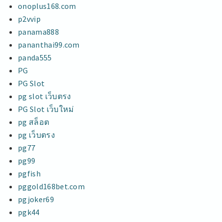
onoplus168.com
p2vvip
panama888
pananthai99.com
panda555
PG
PG Slot
pg slot เว็บตรง
PG Slot เว็บใหม่
pg สล็อต
pg เว็บตรง
pg77
pg99
pgfish
pggold168bet.com
pgjoker69
pgk44