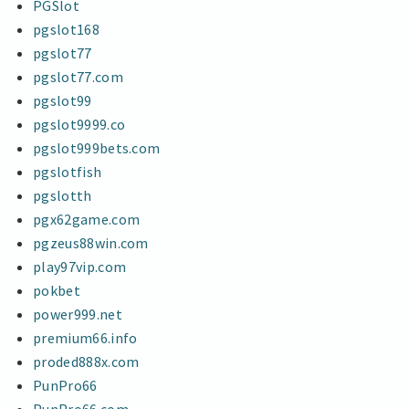
PGSlot
pgslot168
pgslot77
pgslot77.com
pgslot99
pgslot9999.co
pgslot999bets.com
pgslotfish
pgslotth
pgx62game.com
pgzeus88win.com
play97vip.com
pokbet
power999.net
premium66.info
proded888x.com
PunPro66
PunPro66.com