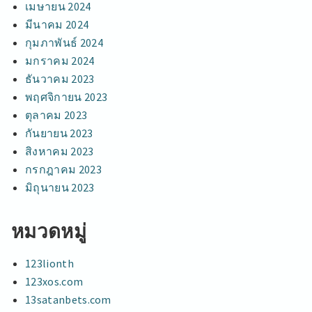
เมษายน 2024
มีนาคม 2024
กุมภาพันธ์ 2024
มกราคม 2024
ธันวาคม 2023
พฤศจิกายน 2023
ตุลาคม 2023
กันยายน 2023
สิงหาคม 2023
กรกฎาคม 2023
มิถุนายน 2023
หมวดหมู่
123lionth
123xos.com
13satanbets.com