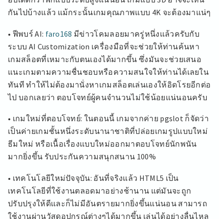
กันไปบ้างแล้ว แม้กระนั้นเกมคุณภาพแบบ 4K จะต้องมาแน่ๆ
• ฟีพบร์ AI:
faro168
มีข่าวโคมลอยมาครู่หนึ่งแล้วครับกับ
ระบบ AI Customization เครื่องมือที่จะช่วยให้ท่านค้นหา
เกมสล็อตที่เหมาะกับตนเองได้มากขึ้น ซึ่งมันจะช่วยเสนอ
แนะเกมตามความชื่นชอบหรือความสนใจให้ท่านได้เลยใน
ทันที ทำให้ไม่ต้องมานั่งหาเกมสล็อตเล่นเองให้อิดโรยอีกต่อ
ไป บอกเลยว่า ตอบโจทย์ผู้คนจำนวนไม่ใช้น้อยแน่นอนครับ
• เกมใหม่ที่ตอบโจทย์: ในตอนนี้ เกมจากค่าย pgslot ก็จัดว่า
เป็นค่ายเกมชั้นหนึ่งระดับนานาชาติที่ปล่อยเกมรูปแบบใหม่
ธีมใหม่ หรือเนื้อเรื่องแบบใหม่ออกมาตอบโจทย์นักพนัน
มากยิ่งขึ้น รับประกันความสนุกสนาน 100%
• เทคโนโลยีใหม่ปัจจุบัน: อันที่จริงแล้ว HTML5 เป็น
เทคโนโลยีที่ใช้งานตลอดมาอย่างช้านาน แต่มันจะถูก
ปรับปรุงให้ดีและก็ไม่มีอันตรายมากยิ่งขึ้นแน่นอน สามารถ
ใช้งานผ่านวัสดุอุปกรณ์ต่างๆได้มากขึ้น เล่นได้อย่างลื่นไหล