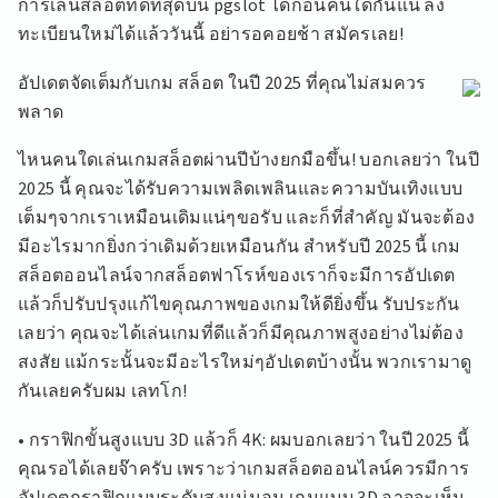
การเล่นสล็อตที่ดีที่สุดบน pgslot ได้ก่อนคนใดกันแน่ ลง
ทะเบียนใหม่ได้แล้ววันนี้ อย่ารอคอยช้า สมัครเลย!
อัปเดตจัดเต็มกับเกม สล็อต ในปี 2025 ที่คุณไม่สมควร
พลาด
ไหนคนใดเล่นเกมสล็อตผ่านปีบ้างยกมือขึ้น! บอกเลยว่า ในปี
2025 นี้ คุณจะได้รับความเพลิดเพลินและความบันเทิงแบบ
เต็มๆจากเราเหมือนเดิมแน่ๆขอรับ และก็ที่สำคัญ มันจะต้อง
มีอะไรมากยิ่งกว่าเดิมด้วยเหมือนกัน สำหรับปี 2025 นี้ เกม
สล็อตออนไลน์จากสล็อตฟาโรห์ของเราก็จะมีการอัปเดต
แล้วก็ปรับปรุงแก้ไขคุณภาพของเกมให้ดียิ่งขึ้น รับประกัน
เลยว่า คุณจะได้เล่นเกมที่ดีแล้วก็มีคุณภาพสูงอย่างไม่ต้อง
สงสัย แม้กระนั้นจะมีอะไรใหม่ๆอัปเดตบ้างนั้น พวกเรามาดู
กันเลยครับผม เลทโก!
• กราฟิกขั้นสูงแบบ 3D แล้วก็ 4K: ผมบอกเลยว่า ในปี 2025 นี้
คุณรอได้เลยจ๊าครับ เพราะว่าเกมสล็อตออนไลน์ควรมีการ
อัปเดตกราฟิกแบบระดับสูงแน่นอน เกมแบบ 3D อาจจะเห็น