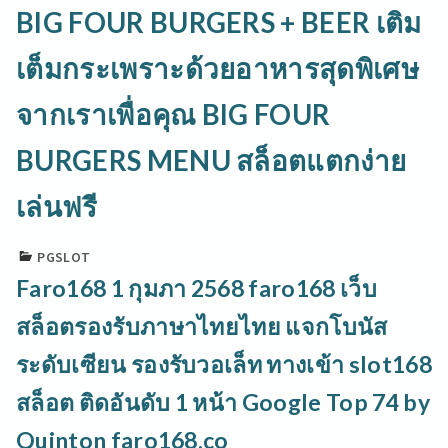
BIG FOUR BURGERS + BEER เติม
เต็มกระเพราะด้วยอาหารสุดพิเศษ
จากเราเพื่อคุณ BIG FOUR
BURGERS MENU สล็อตแตกง่าย
เล่นฟรี
PGSLOT
Faro168 1 กุมภา 2568 faro168 เว็บ
สล็อตรองรับภาษาไทยไทย แจกโบนัส
ระดับเซียน รองรับวอเล็ท ทางเข้า slot168
สล็อต ติดอันดับ 1 หน้า Google Top 74 by
Quinton faro168.co