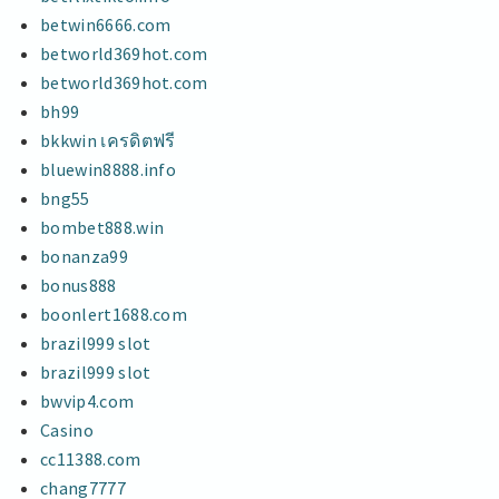
betwin6666.com
betworld369hot.com
betworld369hot.com
bh99
bkkwin เครดิตฟรี
bluewin8888.info
bng55
bombet888.win
bonanza99
bonus888
boonlert1688.com
brazil999 slot
brazil999 slot
bwvip4.com
Casino
cc11388.com
chang7777