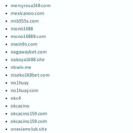
mercyrosa168.com
mexicanoo.com
mib555s.com
mono1688
mono16888.com
mwin9s.com
nagawaybet.com
nakoya1688.site
nbwin.me
niseko168bet.com
no1huay
no1huay.com
okc4
okcasino
okcasino159.com
okcasino159.com
onesiamclub.site