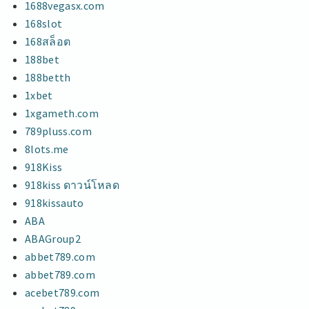
1688vegasx.com
168slot
168สล็อต
188bet
188betth
1xbet
1xgameth.com
789pluss.com
8lots.me
918Kiss
918kiss ดาวน์โหลด
918kissauto
ABA
ABAGroup2
abbet789.com
abbet789.com
acebet789.com