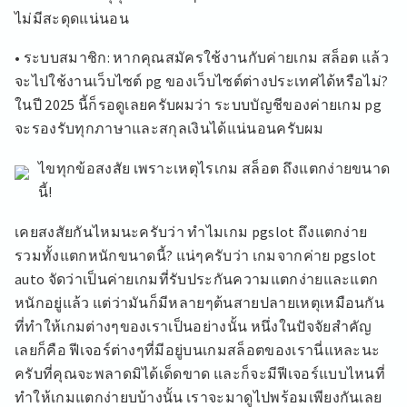
ไม่มีสะดุดแน่นอน
• ระบบสมาชิก: หากคุณสมัครใช้งานกับค่ายเกม สล็อต แล้ว
จะไปใช้งานเว็บไซต์ pg ของเว็บไซต์ต่างประเทศได้หรือไม่?
ในปี 2025 นี้ก็รอดูเลยครับผมว่า ระบบบัญชีของค่ายเกม pg
จะรองรับทุกภาษาและสกุลเงินได้แน่นอนครับผม
ไขทุกข้อสงสัย เพราะเหตุไรเกม สล็อต ถึงแตกง่ายขนาด
นี้!
เคยสงสัยกันไหมนะครับว่า ทำไมเกม pgslot ถึงแตกง่าย
รวมทั้งแตกหนักขนาดนี้? แน่ๆครับว่า เกมจากค่าย pgslot
auto จัดว่าเป็นค่ายเกมที่รับประกันความแตกง่ายและแตก
หนักอยู่แล้ว แต่ว่ามันก็มีหลายๆต้นสายปลายเหตุเหมือนกัน
ที่ทำให้เกมต่างๆของเราเป็นอย่างนั้น หนึ่งในปัจจัยสำคัญ
เลยก็คือ ฟีเจอร์ต่างๆที่มีอยู่บนเกมสล็อตของเรานี่แหละนะ
ครับที่คุณจะพลาดมิได้เด็ดขาด และก็จะมีฟีเจอร์แบบไหนที่
ทำให้เกมแตกง่ายบบ้างนั้น เราจะมาดูไปพร้อมเพียงกันเลย