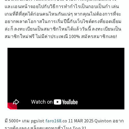
และเอนหน้าจอยไปกับวิธีการทำกำไรเป็นกอบเป็นกำ เล่น
เกมที่ดีที่สุดได้ก่อนคนไหนกันแน่ๆ หากคุณไม่ต้องการที่จะ
อยากพลาดโอกาสในการเริ่มปีนี้กับเว็บไซต์ตรงที่ยอดเยี่ยม
ล่ะก็ ลงทะเบียนเป็นสมาชิกใหม่ได้แล้ววันนี้ ลงทะเบียนเป็น
สมาชิกใหม่ฟรี ไม่มีค่าประเพณี 100% สมัครสมาชิกเลย!
มี 5000+ เกม pgslot
faro168
.co 11 MAR 2025 Quinton อยาก
รวยต้องลอง สล็อตแตกทุกชั่วโมง Top 31