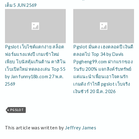
เต็ม 5 JUN 2569
Pgslot เว็บไซต์แตกง่าย สล็อต
Pgslot มั่นคง เฮงตลอดปี เงินดี
ฟอร์มแรงแห่งปี เกมเข้าใหม่
ตลอดไป Top 34 by Davis
เพียบ โบนัสคุ้มเกินต้าน คาสิโน
Ppgheng99.com ฝากแรกของ
เว็บเปิดใหม่ ทดลองเล่น Top 55
วันรับ 200% แจกลิงค์รับทรัพย์
by Jan funny18b.com 27 พ.ค.
แค่แนะนำเพื่อนเอาใจคนรัก
2569
เกมดัง กำไรดี pgslot เว็บจริง
เงินชัวร์ 20 มี.ค. 2026
PGSLOT
This article was written by
Jeffrey James