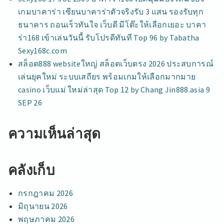
เกมบาคาร่า เซียนบาคาร่าตัวจริงรับ 3 แสน รองรับทุก
ธนาคาร ถอนเร็วทันใจ เว็บดี มีโต๊ะให้เลือกเยอะ บาคา
ร่า168 เข้าเล่นวันนี้ รับโปรดีทันที Top 96 by Tabatha
Sexy168c.com
สล็อต888 websiteใหญ่ สล็อตเว็บตรง 2026 ประสบการณ์
เล่นยุคใหม่ ระบบเสถียร พร้อมเกมให้เลือกมากมาย
casino เว็บแม่ ใหม่ล่าสุด Top 12 by Chang Jin888.asia 9
SEP 26
ความเห็นล่าสุด
คลังเก็บ
กรกฎาคม 2026
มิถุนายน 2026
พฤษภาคม 2026