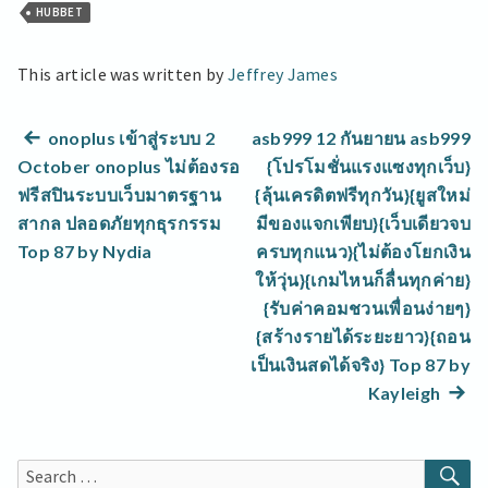
HUBBET
This article was written by
Jeffrey James
แนะแนว
Previous
onoplus เข้าสู่ระบบ 2
asb999 12 กันยายน asb999
post:
October onoplus ไม่ต้องรอ
{โปรโมชั่นแรงแซงทุกเว็บ}
เรื่อง
ฟรีสปินระบบเว็บมาตรฐาน
{ลุ้นเครดิตฟรีทุกวัน}{ยูสใหม่
สากล ปลอดภัยทุกธุรกรรม
มีของแจกเพียบ}{เว็บเดียวจบ
Top 87 by Nydia
ครบทุกแนว}{ไม่ต้องโยกเงิน
ให้วุ่น}{เกมไหนก็ลื่นทุกค่าย}
{รับค่าคอมชวนเพื่อนง่ายๆ}
{สร้างรายได้ระยะยาว}{ถอน
เป็นเงินสดได้จริง} Top 87 by
Next
Kayleigh
post:
SE
Search