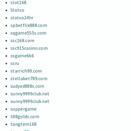
slot168
Slotxo
slotxo24hr
spbetflik888.com
sqgame555s.com
ssc168.com
ssc915casino.com
ssgame666
ssru
starrich99.com
stellabet789.com
sudyod888s.com
sunny9999club.net
sunny9999club.net
suppergame
t88golds.com
tangtem168