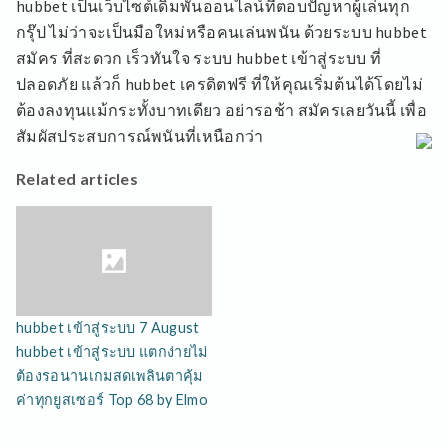
hubbet เป็นเว็บไซต์เดิมพันออนไลน์ที่ตอบปัญหาผู้เล่นทุก
กรุ๊ป ไม่ว่าจะเป็นมือใหม่หรือคนเล่นพนัน ด้วยระบบ hubbet
สมัคร ที่สะดวก เร็วทันใจ ระบบ hubbet เข้าสู่ระบบ ที่
ปลอดภัย แล้วก็ hubbet เครดิตฟรี ที่ให้คุณเริ่มต้นได้โดยไม่
ต้องลงทุนแม้กระทั้งบาทเดียว อย่ารอช้า สมัครเลยวันนี้ เพื่อ
สัมผัสประสบการณ์พนันที่เหนือกว่า
Related articles
hubbet เข้าสู่ระบบ 7 August
hubbet เข้าสู่ระบบ แตกง่ายไม่
ต้องรอนานเกมสดเพลินตาคุ้ม
ค่าทุกยูสเซอร์ Top 68 by Elmo