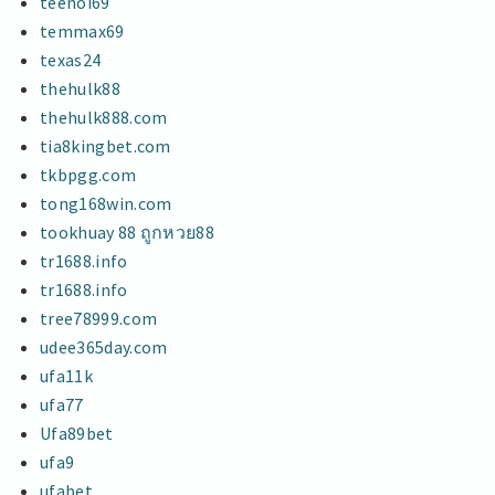
teenoi69
temmax69
texas24
thehulk88
thehulk888.com
tia8kingbet.com
tkbpgg.com
tong168win.com
tookhuay 88 ถูกหวย88
tr1688.info
tr1688.info
tree78999.com
udee365day.com
ufa11k
ufa77
Ufa89bet
ufa9
ufabet