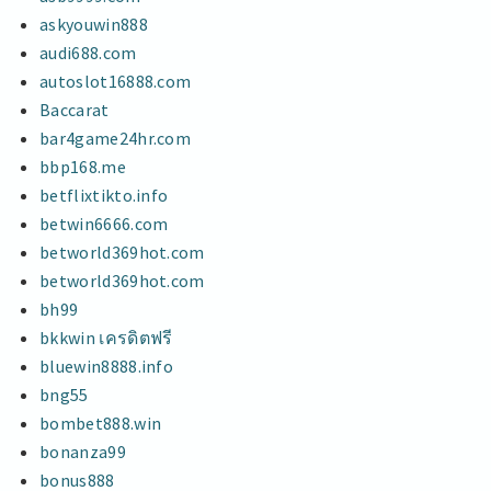
askyouwin888
audi688.com
autoslot16888.com
Baccarat
bar4game24hr.com
bbp168.me
betflixtikto.info
betwin6666.com
betworld369hot.com
betworld369hot.com
bh99
bkkwin เครดิตฟรี
bluewin8888.info
bng55
bombet888.win
bonanza99
bonus888