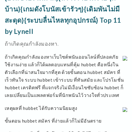
บ้าน}{เกมดังโบนัสเข้ารัวๆ}{เดิมพันไม่มี
สะดุด}{ระบบลื่นไหลทุกอุปกรณ์} Top 11
by Lynell
ถ้าเกิดคุณกำลังมองหา.
ถ้าเกิดคุณกำลังมองหาเว็บไซต์พนันออนไลน์ที่ปลอดภัย
ใช้งานง่าย แล้วก็ได้ผลตอบแทนที่คุ้ม hubbet คือหนึ่งใน
ตัวเลือกที่น่าสนใจมากที่สุด ด้วยขั้นตอน hubbet สมัคร ที่
เร็วทันใจ ระบบ hubbet เข้าระบบ ที่ทันสมัย และโปรโมชั่น
hubbet เครดิตฟรี ที่แจกจริงไม่มีเงื่อนไขซับซ้อน hubbet ก็
เลยเปลี่ยนเป็นแพลตฟอร์มที่นักพนันไว้วางใจทั่วประเทศ
เหตุผลที่ hubbet ได้รับความนิยมสูง
ขั้นตอน hubbet สมัคร ที่ง่ายแล้วก็ไม่มีอันตราย