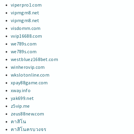
viperpro1.com
vipmgm8.net
vipmgm8.net
visdomm.com
vvip16688.com
we789s.com
we789s.com
westbluez168bet.com
winherovip.com
wkslotonline.com
xpay88game.com
xway.info
yak699.net
z5vip.me
zeus88new.com
คาสิโน
คาสิโนครบวงจร