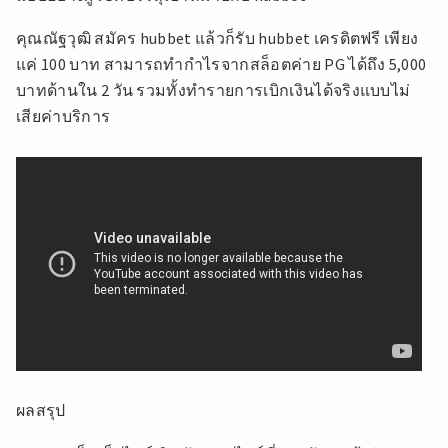
คุณณัฐวุฒิ สมัคร hubbet แล้วก็รับ hubbet เครดิตฟรี เพียง
แค่ 100 บาท สามารถทำกำไรจากสล็อตค่าย PG ได้ถึง 5,000
บาทด้านใน 2 วัน รวมทั้งทำรายการเบิกเงินได้จริงแบบไม่
เสียค่าบริการ
ผลสรุป