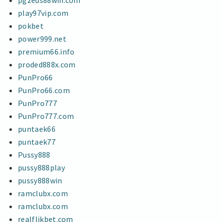
pgzeus88win.com
play97vip.com
pokbet
power999.net
premium66.info
proded888x.com
PunPro66
PunPro66.com
PunPro777
PunPro777.com
puntaek66
puntaek77
Pussy888
pussy888play
pussy888win
ramclubx.com
ramclubx.com
realflikbet.com