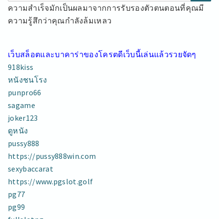
for:
ความสำเร็จมักเป็นผลมาจากการรับรองตัวตนตอนที่คุณมี
ความรู้สึกว่าคุณกำลังล้มเหลว
เว็บสล็อตและบาคาร่าของโครตดีเว็บนี้เล่นแล้วรวยจัดๆ
918kiss
หนังชนโรง
punpro66
sagame
joker123
ดูหนัง
pussy888
https://pussy888win.com
sexybaccarat
https://www.pgslot.golf
pg77
pg99