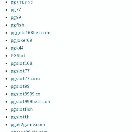
pg เว็บตรง
pg77
pg99
pgfish
pggold168bet.com
pgjoker69
pgk44
PGSlot
pgslot168
pgslot77
pgslot77.com
pgslot99
pgslot9999.co
pgslot999bets.com
pgslotfish
pgslotth
pgx62game.com