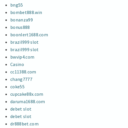
bng55
bombet888.win
bonanza99
bonus888
boonlert1688.com
brazil999 slot
brazil999 slot
bwvip4.com
Casino
cc11388.com
chang7777
coke55
cupcake88x.com
daruma1688.com
debet slot
debet slot
dr888bet.com