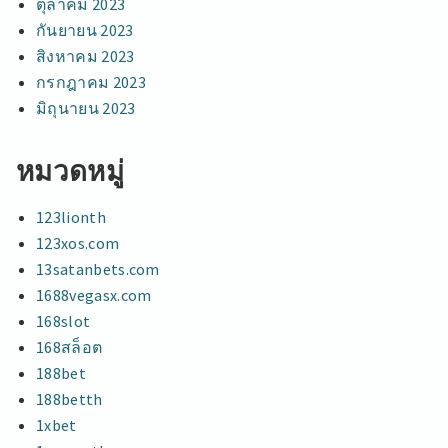
ตุลาคม 2023
กันยายน 2023
สิงหาคม 2023
กรกฎาคม 2023
มิถุนายน 2023
หมวดหมู่
123lionth
123xos.com
13satanbets.com
1688vegasx.com
168slot
168สล็อต
188bet
188betth
1xbet