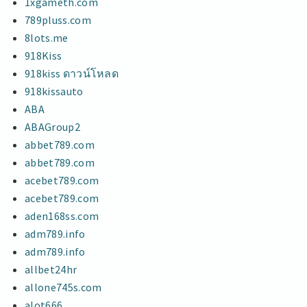
1xgameth.com
789pluss.com
8lots.me
918Kiss
918kiss ดาวน์โหลด
918kissauto
ABA
ABAGroup2
abbet789.com
abbet789.com
acebet789.com
acebet789.com
aden168ss.com
adm789.info
adm789.info
allbet24hr
allone745s.com
alot666