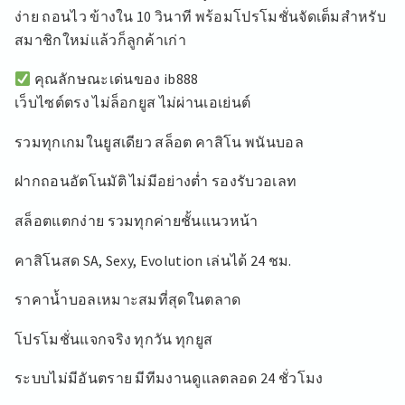
ง่าย ถอนไว ข้างใน 10 วินาที พร้อมโปรโมชั่นจัดเต็มสำหรับ
สมาชิกใหม่แล้วก็ลูกค้าเก่า
คุณลักษณะเด่นของ ib888
เว็บไซต์ตรง ไม่ล็อกยูส ไม่ผ่านเอเย่นต์
รวมทุกเกมในยูสเดียว สล็อต คาสิโน พนันบอล
ฝากถอนอัตโนมัติ ไม่มีอย่างต่ำ รองรับวอเลท
สล็อตแตกง่าย รวมทุกค่ายชั้นแนวหน้า
คาสิโนสด SA, Sexy, Evolution เล่นได้ 24 ชม.
ราคาน้ำบอลเหมาะสมที่สุดในตลาด
โปรโมชั่นแจกจริง ทุกวัน ทุกยูส
ระบบไม่มีอันตราย มีทีมงานดูแลตลอด 24 ชั่วโมง