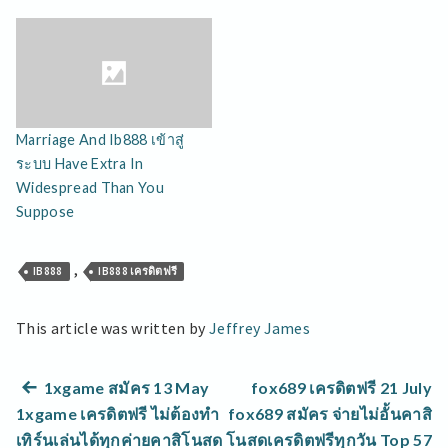
Marriage And Ib888 เข้าสู่
ระบบ Have Extra In
Widespread Than You
Suppose
,
IB888
IB888 เครดิตฟรี
This article was written by
Jeffrey James
แนะแนว
Previous
1xgame สมัคร 13 May
fox689 เครดิตฟรี 21 July
post:
1xgame เครดิตฟรี ไม่ต้องทำ
fox689 สมัคร จ่ายไม่อั้นคาสิ
เรื่อง
เทิร์นเล่นได้ทุกค่ายคาสิโนสด
โนสดเครดิตฟรีทุกวัน Top 57