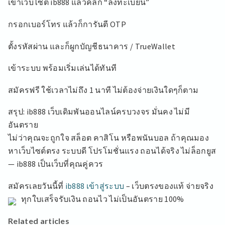
เข้าเว็บไซต์ ib888 แล้วคลิก “ลงทะเบียน”
กรอกเบอร์โทร แล้วก็การันตี OTP
ตั้งรหัสผ่าน และก็ผูกบัญชีธนาคาร / TrueWallet
เข้าระบบ พร้อมเริ่มเล่นได้ทันที
สมัครฟรี ใช้เวลาไม่ถึง 1 นาที ไม่ต้องจ่ายเงินใดๆก็ตาม
สรุป: ib888 เว็บเดิมพันออนไลน์ครบวงจร มั่นคง ไม่มี
อันตราย
ไม่ว่าคุณจะถูกใจ สล็อต คาสิโน หรือพนันบอล ถ้าคุณมอง
หาเว็บไซต์ตรง ระบบดี โปรโมชั่นแรง ถอนได้จริง ไม่ล็อกยูส
— ib888 เป็นเว็บที่คุณคู่ควร
สมัครเลยวันนี้ที่
ib888 เข้าสู่ระบบ
– เว็บตรงของแท้ จ่ายจริง
ทุกใบเสร็จรับเงิน ถอนไว ไม่เป็นอันตราย 100%
Related articles