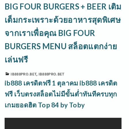
BIG FOUR BURGERS + BEER เติม
เต็มกระเพราะด้วยอาหารสุดพิเศษ
จากเราเพื่อคุณ BIG FOUR
BURGERS MENU สล็อตแตกง่าย
เล่นฟรี
IB888PRO.BET
,
IB888PRO.BET
ib888 เครดิตฟรี 1 ตุลาคม ib888 เครดิต
ฟรี เว็บตรงสล็อตไม่มีขั้นต่ำทันทีครบทุก
เกมยอดฮิต Top 84 by Toby