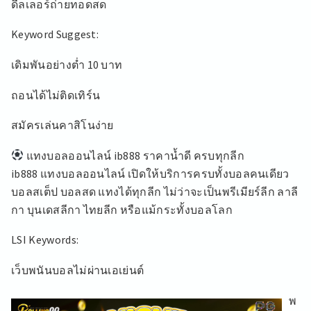
ดีลเลอร์ถ่ายทอดสด
Keyword Suggest:
เดิมพันอย่างต่ำ 10 บาท
ถอนได้ไม่ติดเทิร์น
สมัครเล่นคาสิโนง่าย
แทงบอลออนไลน์ ib888 ราคาน้ำดี ครบทุกลีก
ib888 แทงบอลออนไลน์ เปิดให้บริการครบทั้งบอลคนเดียว
บอลสเต็ป บอลสด แทงได้ทุกลีก ไม่ว่าจะเป็นพรีเมียร์ลีก ลาลี
กา บุนเดสลีกา ไทยลีก หรือแม้กระทั้งบอลโลก
LSI Keywords:
เว็บพนันบอลไม่ผ่านเอเย่นต์
พ