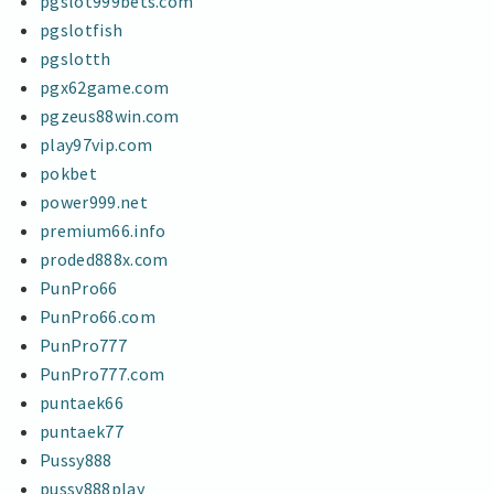
pgslot999bets.com
pgslotfish
pgslotth
pgx62game.com
pgzeus88win.com
play97vip.com
pokbet
power999.net
premium66.info
proded888x.com
PunPro66
PunPro66.com
PunPro777
PunPro777.com
puntaek66
puntaek77
Pussy888
pussy888play