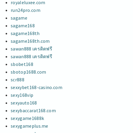
royaleluxee.com
run24pro.com
sagame
sagame168
sagame168th
sagame168th.com
sawan888 เครดิตฟรี
sawan888 เครดิตฟรี
sbobet168
sbotop1688.com
scr888
sexxybet168-casino.com
sexy168vip
sexyauto168
sexybaccarat168.com
sexygame1688k
sexygameplus.me