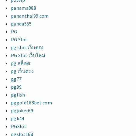
panama888
pananthai99.com
panda555
PG
PG Slot
pg slot เว็บตรง
PG Slot เว็บใหม่
pg สล็อต
pg เว็บตรง
pg77
pg99
pgfish
pggold168bet.com
pgjoker69
pgk44
PGSlot
pgslot168