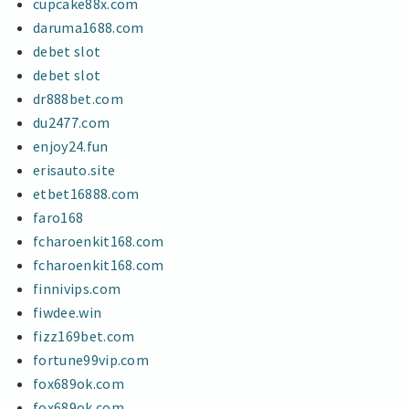
cupcake88x.com
daruma1688.com
debet slot
debet slot
dr888bet.com
du2477.com
enjoy24.fun
erisauto.site
etbet16888.com
faro168
fcharoenkit168.com
fcharoenkit168.com
finnivips.com
fiwdee.win
fizz169bet.com
fortune99vip.com
fox689ok.com
fox689ok.com