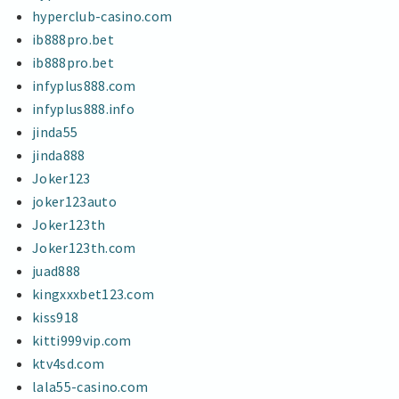
hyperclub-casino.com
ib888pro.bet
ib888pro.bet
infyplus888.com
infyplus888.info
jinda55
jinda888
Joker123
joker123auto
Joker123th
Joker123th.com
juad888
kingxxxbet123.com
kiss918
kitti999vip.com
ktv4sd.com
lala55-casino.com