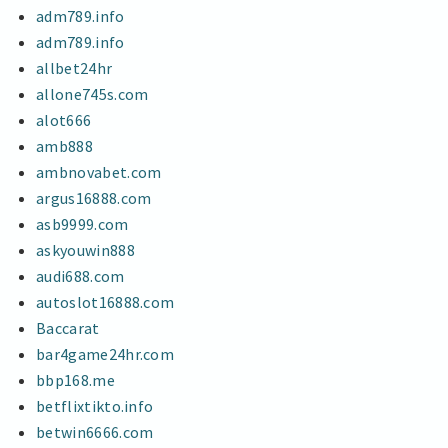
adm789.info
adm789.info
allbet24hr
allone745s.com
alot666
amb888
ambnovabet.com
argus16888.com
asb9999.com
askyouwin888
audi688.com
autoslot16888.com
Baccarat
bar4game24hr.com
bbp168.me
betflixtikto.info
betwin6666.com