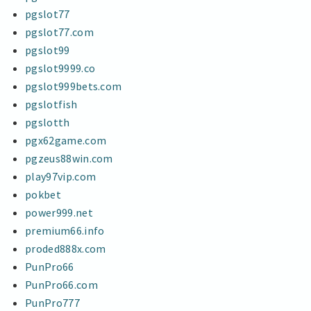
pgslot77
pgslot77.com
pgslot99
pgslot9999.co
pgslot999bets.com
pgslotfish
pgslotth
pgx62game.com
pgzeus88win.com
play97vip.com
pokbet
power999.net
premium66.info
proded888x.com
PunPro66
PunPro66.com
PunPro777