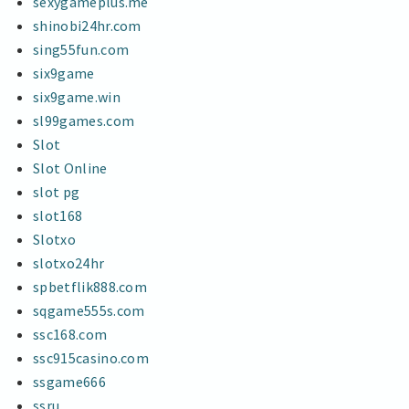
sexygameplus.me
shinobi24hr.com
sing55fun.com
six9game
six9game.win
sl99games.com
Slot
Slot Online
slot pg
slot168
Slotxo
slotxo24hr
spbetflik888.com
sqgame555s.com
ssc168.com
ssc915casino.com
ssgame666
ssru