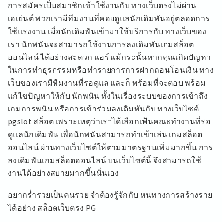
การสมัครเป็นสมาชิกเข้าใช้งานกับ ทางเว็บตรงไม่ผ่าน
เอเย่นต์ พวกเรามีทีมงานที่คอยดูแลนักเดิมพันอยู่ตลอดการ
ใช้แรงงาน เมื่อนักเดิมพันเข้ามาใช้บริการกับ ทางเว็บของ
เรา นักพนันจะสามารถใช้งานการลงเดิมพันเกมสล็อต
ออนไลน์ ได้อย่างสะดวก แอร์ แม้กระนั้นหากคุณเกิดปัญหา
ในการทำธุรกรรมหรือทำรายการการฝากถอนโอนเงิน ทาง
เว็บของเรามีทีมงานที่รอดูแล และก็ พร้อมที่จะตอบ พร้อม
แก้ไขปัญหาให้กับ นักพนัน ทั้งในเรื่องระบบของการเข้าถึง
เกมการพนัน หรือการเข้าร่วมลงเดิมพันกับ ทางเว็บไซต์
pgslot สล็อต เพราะเหตุว่าเราได้เลือกเฟ้นคณะทำงานที่รอ
ดูแลนักเดิมพัน เพื่อนักพนันสามารถทำเข้าเล่น เกมสล็อต
ออนไลน์ ผ่านทางเว็บไซต์ให้ตามมาตรฐานเพิ่มมากขึ้น การ
ลงเดิมพันเกมสล็อตออนไลน์ บนเว็บไซต์นี้ จึงสามารถใช้
งานได้อย่างสบายมากขึ้นนั่นเอง
อยากร่ำรวยเป็นคนรวย จำต้องรู้จักกับ หนทางการสร้างราย
ได้อย่าง สล็อตเว็บตรง PG