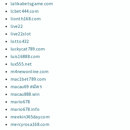
lalikabetsgame.com
lcbet444.com
lionth168.com
live22
live22slot
lotto432
luckycat789.com
luis16888.com
lux555.net
m4newonline.com
mac1bet789.com
macau69 สมัคร
macau888.win
mario678
mario678.info
meekin365day.com
mercyrosa168.com