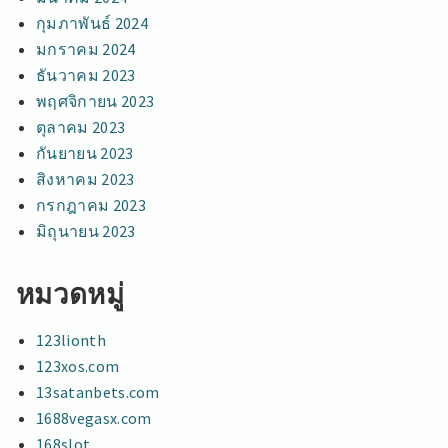
กุมภาพันธ์ 2024
มกราคม 2024
ธันวาคม 2023
พฤศจิกายน 2023
ตุลาคม 2023
กันยายน 2023
สิงหาคม 2023
กรกฎาคม 2023
มิถุนายน 2023
หมวดหมู่
123lionth
123xos.com
13satanbets.com
1688vegasx.com
168slot