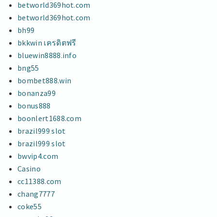
betworld369hot.com
betworld369hot.com
bh99
bkkwin เครดิตฟรี
bluewin8888.info
bng55
bombet888.win
bonanza99
bonus888
boonlert1688.com
brazil999 slot
brazil999 slot
bwvip4.com
Casino
cc11388.com
chang7777
coke55