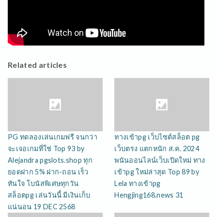
Related articles
PG ทดลองเล่นเกมฟรี จนกว่า
ทางเข้าpg เว็บไซต์สล็อต pg
จะเจอเกมที่ใช่ Top 93 by
เว็บตรง แตกหนัก ส.ค. 2024
Alejandra pgslots.shop ทุก
พนันออนไลน์เว็บเปิดใหม่ ทาง
ยอดฝาก 5% ฝาก-ถอน เร็ว
เข้าpg ใหม่ล่าสุด Top 89 by
ทันใจ โบนัสพิเศษทุกวัน
Lela ทางเข้าpg
สล็อตpg เล่นวันนี้ มีเงินเก็บ
Hengjing168.news 31
แน่นอน 19 DEC 2568