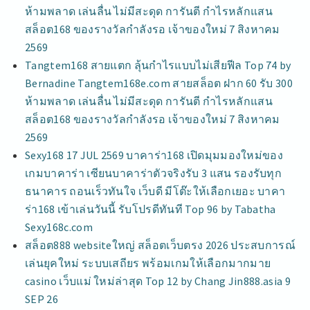
ห้ามพลาด เล่นลื่น ไม่มีสะดุด การันตี กำไรหลักแสน
สล็อต168 ของรางวัลกำลังรอ เจ้าของใหม่ 7 สิงหาคม
2569
Tangtem168 สายแตก ลุ้นกำไรแบบไม่เสียฟีล Top 74 by
Bernadine Tangtem168e.com สายสล็อต ฝาก 60 รับ 300
ห้ามพลาด เล่นลื่น ไม่มีสะดุด การันตี กำไรหลักแสน
สล็อต168 ของรางวัลกำลังรอ เจ้าของใหม่ 7 สิงหาคม
2569
Sexy168 17 JUL 2569 บาคาร่า168 เปิดมุมมองใหม่ของ
เกมบาคาร่า เซียนบาคาร่าตัวจริงรับ 3 แสน รองรับทุก
ธนาคาร ถอนเร็วทันใจ เว็บดี มีโต๊ะให้เลือกเยอะ บาคา
ร่า168 เข้าเล่นวันนี้ รับโปรดีทันที Top 96 by Tabatha
Sexy168c.com
สล็อต888 websiteใหญ่ สล็อตเว็บตรง 2026 ประสบการณ์
เล่นยุคใหม่ ระบบเสถียร พร้อมเกมให้เลือกมากมาย
casino เว็บแม่ ใหม่ล่าสุด Top 12 by Chang Jin888.asia 9
SEP 26