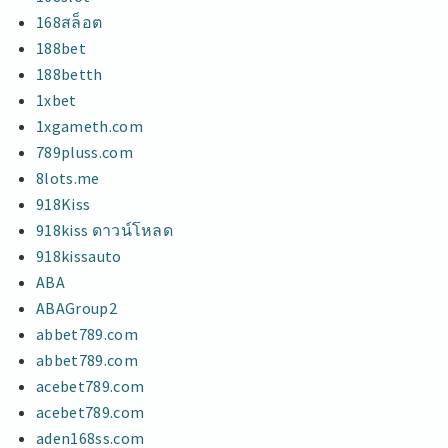
168สล็อต
188bet
188betth
1xbet
1xgameth.com
789pluss.com
8lots.me
918Kiss
918kiss ดาวน์โหลด
918kissauto
ABA
ABAGroup2
abbet789.com
abbet789.com
acebet789.com
acebet789.com
aden168ss.com