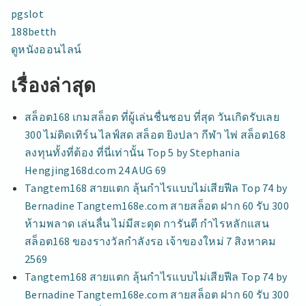
pgslot
188betth
ดูหนังออนไลน์
เรื่องล่าสุด
สล็อต168 เกมสล็อต ที่ผู้เล่นชื่นชอบ ที่สุด วันเกิดรับเลย
300 ไม่ติดเทิร์น ไลฟ์สด สล็อต ยิงปลา กีฬา ไพ่ สล็อต168
ลงทุนทั้งที่ต้อง ที่นี่เท่านั้น Top 5 by Stephania
Hengjing168d.com 24 AUG 69
Tangtem168 สายแตก ลุ้นกำไรแบบไม่เสียฟีล Top 74 by
Bernadine Tangtem168e.com สายสล็อต ฝาก 60 รับ 300
ห้ามพลาด เล่นลื่น ไม่มีสะดุด การันตี กำไรหลักแสน
สล็อต168 ของรางวัลกำลังรอ เจ้าของใหม่ 7 สิงหาคม
2569
Tangtem168 สายแตก ลุ้นกำไรแบบไม่เสียฟีล Top 74 by
Bernadine Tangtem168e.com สายสล็อต ฝาก 60 รับ 300