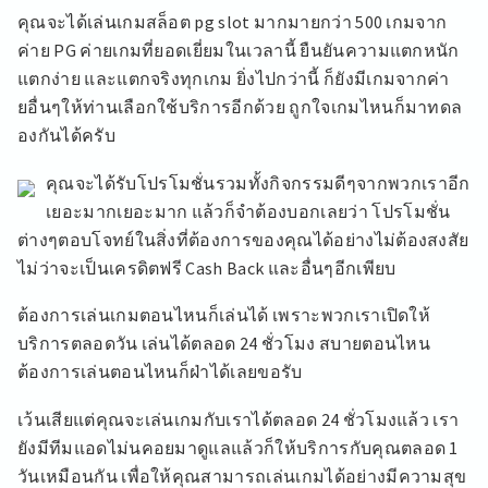
คุณจะได้เล่นเกมสล็อต pg slot มากมายกว่า 500 เกมจาก
ค่าย PG ค่ายเกมที่ยอดเยี่ยมในเวลานี้ ยืนยันความแตกหนัก
แตกง่าย และแตกจริงทุกเกม ยิ่งไปกว่านี้ ก็ยังมีเกมจากค่า
ยอื่นๆให้ท่านเลือกใช้บริการอีกด้วย ถูกใจเกมไหนก็มาทดล
องกันได้ครับ
คุณจะได้รับโปรโมชั่นรวมทั้งกิจกรรมดีๆจากพวกเราอีก
เยอะมากเยอะมาก แล้วก็จำต้องบอกเลยว่า โปรโมชั่น
ต่างๆตอบโจทย์ในสิ่งที่ต้องการของคุณได้อย่างไม่ต้องสงสัย
ไม่ว่าจะเป็นเครดิตฟรี Cash Back และอื่นๆอีกเพียบ
ต้องการเล่นเกมตอนไหนก็เล่นได้ เพราะพวกเราเปิดให้
บริการตลอดวัน เล่นได้ตลอด 24 ชั่วโมง สบายตอนไหน
ต้องการเล่นตอนไหนก็ฝ่าได้เลยขอรับ
เว้นเสียแต่คุณจะเล่นเกมกับเราได้ตลอด 24 ชั่วโมงแล้ว เรา
ยังมีทีมแอดไม่นคอยมาดูแลแล้วก็ให้บริการกับคุณตลอด 1
วันเหมือนกัน เพื่อให้คุณสามารถเล่นเกมได้อย่างมีความสุข