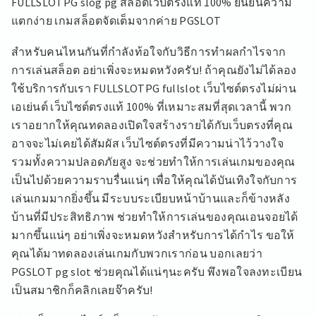
FULLSLOTPG slog pg สล็อตเว็บตรงแท้ 100% ยืนยันความ
แตกง่าย เกมสล็อตจัดเต็มจากค่าย PGSLOT
สำหรับคนไหนกันที่กำลังท้อใจกับวิธีการทำผลกำไรจาก
การเล่นสล็อต อย่าเพิ่งจะหมดหวังครับ! ถ้าคุณยังไม่ได้ลอง
ใช้บริการกับเรา FULLSLOTPG fullslot เว็บไซต์ตรงไม่ผ่าน
เอเย่นต์ เว็บไซต์ตรงแท้ 100% ที่เหมาะสมที่สุดเวลานี้ พวก
เราอยากให้คุณทดลองเปิดใจสร้างรายได้กับเว็บตรงที่คุณ
อาจจะไม่เคยได้สัมผัส เว็บไซต์ตรงที่มีความน่าไว้วางใจ
รวมทั้งความปลอดภัยสูง จะช่วยทำให้การเล่นเกมของคุณ
เป็นไปด้วยความราบรื่นแน่ๆ เพื่อให้คุณได้บันเทิงใจกับการ
เล่นเกมมากยิ่งขึ้น มีระบบระเบียบหน้าบ้านและก็ข้างหลัง
บ้านที่มีประสิทธิภาพ ช่วยทำให้การเล่นของคุณเอนจอยได้
มากขึ้นแน่ๆ อย่าเพิ่งจะหมดหวังสำหรับการได้กำไร ขอให้
คุณได้มาทดลองเล่นเกมกับพวกเราก่อน บอกเลยว่า
PGSLOT pg slot ช่วยคุณได้แน่ๆนะครับ พึงพอใจลงทะเบียน
เป็นสมาชิกก็คลิกเลยจ๊าครับ!