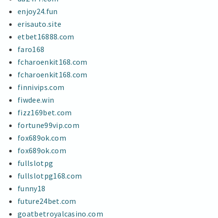
enjoy24.fun
erisauto.site
etbet16888.com
faro168
fcharoenkit168.com
fcharoenkit168.com
finnivips.com
fiwdee.win
fizz169bet.com
fortune99vip.com
fox689ok.com
fox689ok.com
fullslotpg
fullslotpg168.com
funny18
future24bet.com
goatbetroyalcasino.com