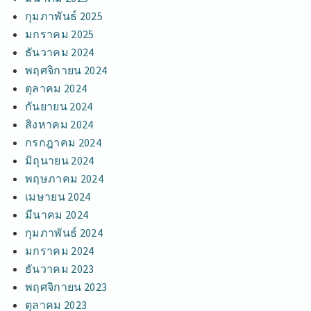
กุมภาพันธ์ 2025
มกราคม 2025
ธันวาคม 2024
พฤศจิกายน 2024
ตุลาคม 2024
กันยายน 2024
สิงหาคม 2024
กรกฎาคม 2024
มิถุนายน 2024
พฤษภาคม 2024
เมษายน 2024
มีนาคม 2024
กุมภาพันธ์ 2024
มกราคม 2024
ธันวาคม 2023
พฤศจิกายน 2023
ตุลาคม 2023