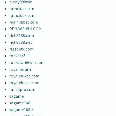
pussy888win
ramclubx.com
ramclubx.com
realflikbet.com
RENO88WIN.COM
rich8188.com
rich8188.net
rizzbetx.com
rocket45
rockstar66win.com
royal online
royaleluxee.com
royaleluxee.com
run24pro.com
sagame
sagame168
sagame168th