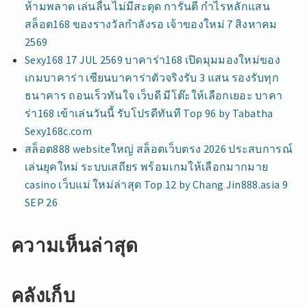
ห้ามพลาด เล่นลื่น ไม่มีสะดุด การันตี กำไรหลักแสน
สล็อต168 ของรางวัลกำลังรอ เจ้าของใหม่ 7 สิงหาคม
2569
Sexy168 17 JUL 2569 บาคาร่า168 เปิดมุมมองใหม่ของ
เกมบาคาร่า เซียนบาคาร่าตัวจริงรับ 3 แสน รองรับทุก
ธนาคาร ถอนเร็วทันใจ เว็บดี มีโต๊ะให้เลือกเยอะ บาคา
ร่า168 เข้าเล่นวันนี้ รับโปรดีทันที Top 96 by Tabatha
Sexy168c.com
สล็อต888 websiteใหญ่ สล็อตเว็บตรง 2026 ประสบการณ์
เล่นยุคใหม่ ระบบเสถียร พร้อมเกมให้เลือกมากมาย
casino เว็บแม่ ใหม่ล่าสุด Top 12 by Chang Jin888.asia 9
SEP 26
ความเห็นล่าสุด
คลังเก็บ