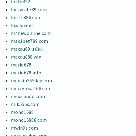
lotto432
luckycat789.com
luis16888.com
lux555.net
m4newonline.com
mac1bet789.com
macau69 สมัคร
macau888.win
mario678
mario678.info
meekin365day.com
mercyrosa168.com
mexicanoo.com
mib555s.com
mono1688
mono16888.com
mwin9s.com
nagawaybet.com