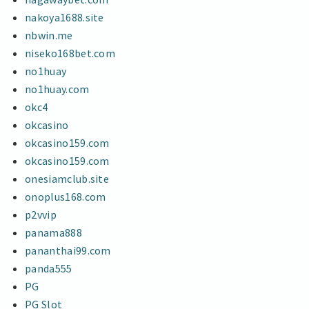
nakoya1688.site
nbwin.me
niseko168bet.com
no1huay
no1huay.com
okc4
okcasino
okcasino159.com
okcasino159.com
onesiamclub.site
onoplus168.com
p2vvip
panama888
pananthai99.com
panda555
PG
PG Slot