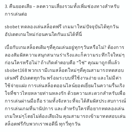
3. คืนยอดเสีย – ลดความเสี่ยงรวมทั้งเพิ่มช่องทางสำหรับ
การเล่นต่อ
sbobet ทดลองเล่นสล็อตฟรี เกมมาใหม่ปัจจุบันได้ทุกวัน
อัปเดตเกมใหม่ก่อนคนใดกันแน่ได้ที่นี่
เบื่อกับเกมสล็อตเดิมๆที่คุณเล่นอยู่ทุกๆวันหรือไม่? ต้องการ
ลองสัมผัสความสนุกสนานร่าเริงและก็ความระทึกใจใหม่ๆ
ก่อนใครหรือไม่? ถ้าเกิดคำตอบคือ “ใช่” คุณมาถูกที่แล้ว
sbobet168 พวกเรามีเกมสล็อตใหม่ๆที่คุณสามารถทดสอบ
เล่นฟรี อัปเดตทุกวัน พร้อมระบบที่ใช้งานง่าย และไม่มีค่า
ใช้จ่ายแฝง การเล่นสล็อตออนไลน์ยอดเยี่ยมในความรื่นเริง
ใจที่ชาวไทยหลายท่านหลงรัก ด้วยความสะดวกสำหรับเพื่อ
การเล่นผ่านมือถือ รวมทั้งจังหวะที่จะได้สัมผัสประสบการณ์
การเล่นเกมที่นานัปการ และสำหรับใครที่อยากทดลองเล่น
เกมใหม่ๆโดยไม่ต้องเสียเงิน คุณสามารถเข้ามาทดสอบเล่น
สล็อตฟรีกับพวกเราพอดีนี่ ทุกวี่ทุกวัน