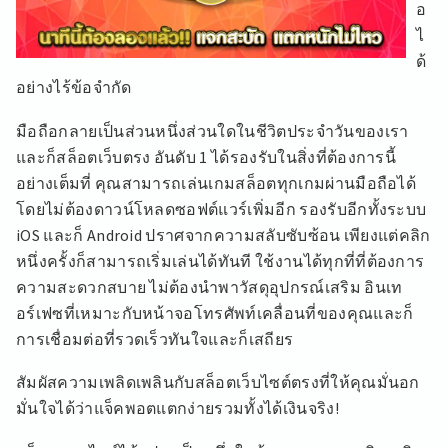
อ
ไ
ด้
อย่างไร้ข้อจำกัด
มือถือกลายเป็นส่วนหนึ่งส่วนใดในชีวิตประจำวันของเรา
และก็สล็อตเว็บตรง อันดับ 1 ได้รองรับในสิ่งที่ต้องการนี้
อย่างเต็มที่ คุณสามารถเล่นเกมสล็อตทุกเกมผ่านมือถือได้
โดยไม่ต้องดาวน์โหลดซอฟต์แวร์เพิ่มอีก รองรับอีกทั้งระบบ
iOS และก็ Android ปราศจากความสลับซับซ้อน เพียงแต่คลิก
หนึ่งครั้งก็สามารถเริ่มเล่นได้ทันที ใช้งานได้ทุกที่ที่ต้องการ
ความสะดวกสบาย ไม่ต้องนำพาวัสดุอุปกรณ์เสริม อินเท
อร์เฟซที่เหมาะกับหน้าจอโทรศัพท์เคลื่อนที่ของคุณและก็
การเชื่อมต่อที่รวดเร็วทันใจและก็เสถียร
สัมผัสความเพลิดเพลินกับสล็อตเว็บไซต์ตรงที่ให้คุณมั่นอก
มั่นใจได้ว่าแจ็คพอตแตกง่ายรวมทั้งได้เงินจริง!