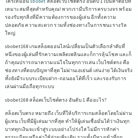
ใครเหมือน
sbobet
สล็อตเว็บไซต์ตรง อันดับ 1 เป็นคำตอบที่
เหมาะสมที่สุดสำหรับคุณ! พวกเรามีบริการครบวงจร พร้อม
รองรับทุกสิ่งที่มีความต้องการของผู้เล่น อีกทั้งความ
ปลอดภัย ความสะดวก รวมทั้งช่องทางในการชนะรางวัล
ใหญ่
sbobet168 เกมสล็อตออนไลน์เปลี่ยนเป็นตัวเลือกลำดับที่
หนึ่งของผู้เล่นที่รักความเพลิดเพลินและก็การลุ้นโชค และก็
ถ้าคุณปรารถนาความแน่ใจในทุกการเล่น เว็บไซต์ตรง คือ
ช่องทางที่ตอบปัญหาที่สุด ไม่ผ่านเอเย่นต์ เล่นง่าย ได้เงินจริง
ทั้งยังมีระบบระเบียบฝาก-ถอนออโต้ที่เร็ว และรองรับการ
เล่นผ่านมือถือทุกระบบ
sbobet168 สล็อตเว็บไซต์ตรง อันดับ 1 คืออะไร?
สล็อตเว็บตรง หมายถึง เว็บที่ให้บริการเกมสล็อตโดยไม่ผ่าน
ผู้แทน เว็บที่มีผู้เล่นมากที่สุด ทำให้ผู้เล่นเชื่อมั่นได้ว่าเงินทุก
บาททุกเงินจะเข้าสู่ระบบอย่างโปร่งใส ไม่มีการหักค่า
ธรรมเนียมหรือค่าใช้จ่ายเพิ่มเติม รวมทั้งมีทางเข้าที่ถูก