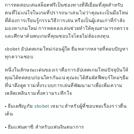
การทดสอบเล่นสล็อตฟรีเป็นช่องทางที่ดีเยี่ยมที่สุดสำหรับ
คนที่ไม่แน่ใจในเกมที่ปรารถนาเล่น ไม่ว่าคุณจะเป็นมือใหม่
ที่ต้องการเรียนรู้กรรมวิธีการเล่น หรือเป็นผู้เล่นเก่าที่กำลัง
มองหาเกมใหม่ การทดลองเล่นช่วยทำให้คุณสามารถตรวจ
และศึกษาค้นพบเกมที่คุณชอบใจโดยไม่ต้องลงทุน
sbobet อัปเดตเกมใหม่ก่อนผู้ใด ธีมหลากหลายที่ตอบปัญหา
ทุกความชอบ
หนึ่งในลักษณะเด่นของเราคือการอัปเดตเกมใหม่ปัจจุบันให้
คุณได้ทดสอบก่อนใครกันแน่ คุณจะได้สัมผัสฟีพบร์ใหม่ๆธีม
ที่น่าดึงดูด รวมทั้งระบบการเล่นที่พัฒนามาเพื่อเพิ่มความ
เพลิดเพลินรวมทั้งความระทึกใจ
• ธีมเผชิญภัย:
sbobet
เหมาะสำหรับผู้ที่ชอบพอเรื่องราวตื่น
เต้น
• ธีมแฟนตาซี: สำหรับแฟนจินตนาการ