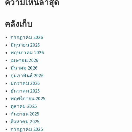
ความเห็นล่าสุด
คลังเก็บ
กรกฎาคม 2026
มิถุนายน 2026
พฤษภาคม 2026
เมษายน 2026
มีนาคม 2026
กุมภาพันธ์ 2026
มกราคม 2026
ธันวาคม 2025
พฤศจิกายน 2025
ตุลาคม 2025
กันยายน 2025
สิงหาคม 2025
กรกฎาคม 2025