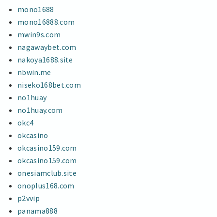
mono1688
mono16888.com
mwin9s.com
nagawaybet.com
nakoya1688.site
nbwin.me
niseko168bet.com
no1huay
no1huay.com
okc4
okcasino
okcasino159.com
okcasino159.com
onesiamclub.site
onoplus168.com
p2vvip
panama888