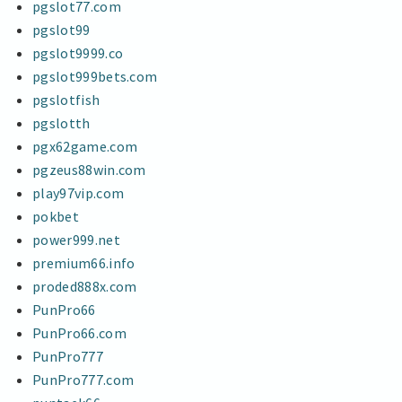
pgslot77.com
pgslot99
pgslot9999.co
pgslot999bets.com
pgslotfish
pgslotth
pgx62game.com
pgzeus88win.com
play97vip.com
pokbet
power999.net
premium66.info
proded888x.com
PunPro66
PunPro66.com
PunPro777
PunPro777.com