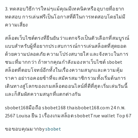
3. ทดสอบวิธีการใหม่ๆแม้คุณมีเทคนิคหรืออุบายที่อยาก
ทดสอบ การเล่นฟรีเป็นโอกาสที่ดีในการทดสอบโดยไม่มี
ความเสี่ยง
สล็อตเว็บไซต์ตรงที่ยืนยันว่าแตกจริงเป็นตัวเลือกที่สมบูรณ์
แบบสำหรับผู้ที่อยากประสบการณ์การเล่นสล็อตที่สุดยอด
ด้วยความปลอดภัย ความโปร่งสบายใส และจังหวะในการ
ชนะที่มากกว่า ถ้าหากคุณกำลังมองหาเว็บไซต์ sbobet
สล็อตที่ตอบโจทย์อีกทั้งในเรื่องความสนุกและความคุ้ม
ราคา อย่ารอคอยช้าที่จะสมัครสมาชิกรวมทั้งเริ่มต้นการ
เดินทางสู่โลกของเกมสล็อตออนไลน์ที่ดีที่สุด เริ่มเล่นวันนี้
และก็สัมผัสความสนุกที่แตกต่างกัน
sbobet168มือถือ sbobet168 thaisbobet168.com 24 ก.พ.
2567 Louisa ยืน 1 เรื่องเกมสล็อต sbobetTrue wallet Top 67
ขอขอบคุณมากby
sbobet