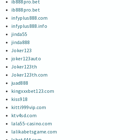
ib888pro.bet
ib888pro.bet
infyplus888.com
infyplus888.info
jinda55
jinda888
Joker123
joker123auto
Joker123th
Joker123th.com
juad888
kingxxxbet123.com
kiss918
kitti999vip.com
ktv4sd.com
lala55-casino.com
lalikabetsgame.com
lcbet444.com