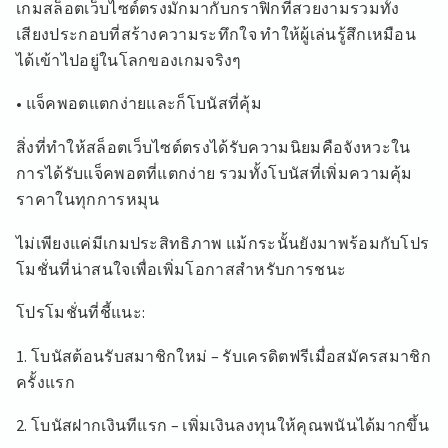
เกมสล็อตเว็บไซต์ตรงมักมากับกราฟิกที่สวยงามรวมทั้ง
เสียงประกอบที่สร้างความระทึกใจ ทำให้ผู้เล่นรู้สึกเหมือน
ได้เข้าไปอยู่ในโลกของเกมจริงๆ
• แจ็คพอตแตกง่ายและก็โบนัสที่คุ้ม
สิ่งที่ทำให้สล็อตเว็บไซต์ตรงได้รับความนิยมคือจังหวะใน
การได้รับแจ็คพอตที่แตกง่าย รวมทั้งโบนัสที่เพิ่มความคุ้ม
ราคาในทุกการหมุน
ไม่เพียงแค่มีเกมประสิทธิภาพ แม้กระนั้นยังมาพร้อมกับโปร
โมชั่นที่น่าสนใจเพื่อเพิ่มโอกาสสำหรับการชนะ
โปรโมชั่นที่ชี้แนะ:
1. โบนัสต้อนรับสมาชิกใหม่ – รับเครดิตฟรีเมื่อสมัครสมาชิก
ครั้งแรก
2. โบนัสฝากเงินทีแรก – เพิ่มเงินลงทุนให้คุณพนันได้มากขึ้น