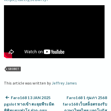
SBOBET
This article was written by
Jeffrey James
แนะแนว
Previous
Faro168 13 JAN 2025
Faro168 1 กุมภา 2568
post:
pgslot ทางเข้า ตะลุยพีระมิด
faro168 เว็บสล็อตรองรับ
เรื่อง
พิชิตแดนฟาโร ฝาก-ถอน
ภาษาไทยไทย แจกโบนัส