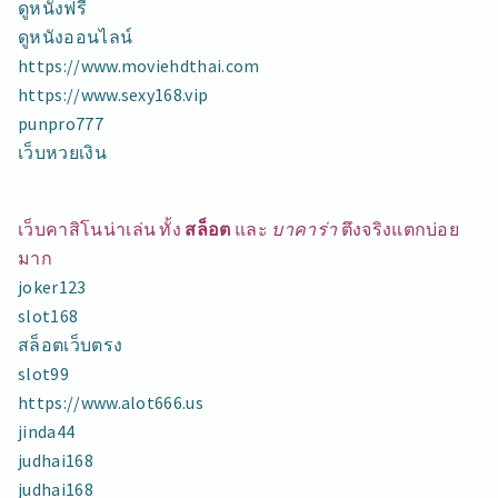
ดูหนังฟรี
ดูหนังออนไลน์
https://www.moviehdthai.com
https://www.sexy168.vip
punpro777
เว็บหวยเงิน
เว็บคาสิโนน่าเล่น ทั้ง
สล็อต
และ
บาคาร่า
ตึงจริงแตกบ่อย
มาก
joker123
slot168
สล็อตเว็บตรง
slot99
https://www.alot666.us
jinda44
judhai168
judhai168