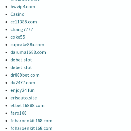
bwvip4.com
Casino
cc11388.com
chang7777
coke55
cupcake88x.com
daruma1688.com
debet slot
debet slot
dr888bet.com
du2477.com
enjoy24.fun
erisauto.site
etbet16888.com
faro168
fcharoenkit168.com
fcharoenkit168.com