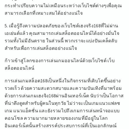
กระทำเปรียบความไม่เหมือนระหว่างเว็บไซต์ต่างๆเพื่อคุณ
สามารถเลือกที่เหมาะสมได้อย่างแน่ใจ
5. เมื่อรู้ถึงความปลอดภัยของเว็บไซต์เฮงจริง168ที่ไม่ผ่าน
เอเย่นต์แล้ว คุณสามารถเล่นสล็อตออนไลน์ได้อย่างมั่นใจ
รวมทั้งไม่มีอันตราย ในส่วนนี้ พวกเราจะแบ่งปันเคล็ดลับ
สำหรับเพื่อการเล่นสล็อตอย่างแน่ใจ
ก้าวเข้าสู่โลกของการเล่นเกมออนไลน์ด้วยเว็บไซต์ เว็บ
สล็อตออนไลน์
การเล่นเกมสล็อต168เป็นหนึ่งในกิจกรรมที่เติบโตขึ้นอย่าง
รวดเร็ว ด้วยความสะดวกสบายและความบันเทิงที่มาพร้อม
ด้วยการเล่นเกมเฮงจิง168ผ่านอินเทอร์เน็ต นับว่าเป็นโอกาส
ที่น่าดึงดูดสำหรับผู้คนในทุกวัย ไม่ว่าจะเป็นเกมแนวแฟลช
เกม แนวแอ็คชั่น และยังรวมไปถึงเกมการเล่นหน้าจอแบบ
คอนโซล ความมากมายหลายของเกมที่มีอยู่ในโลก
อินเตอร์เน็ตนั้นสร้างสรรค์ประสบการณ์ที่เป็นเอกลักษณ์