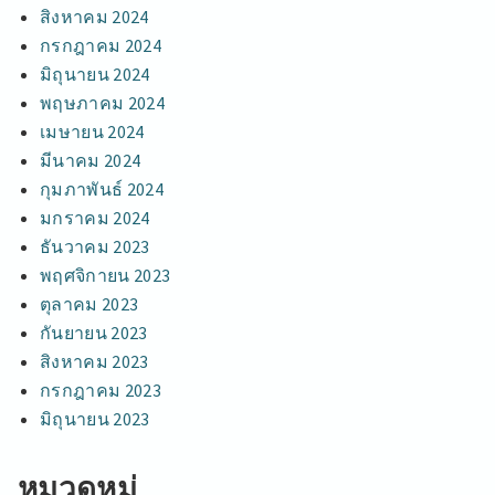
สิงหาคม 2024
กรกฎาคม 2024
มิถุนายน 2024
พฤษภาคม 2024
เมษายน 2024
มีนาคม 2024
กุมภาพันธ์ 2024
มกราคม 2024
ธันวาคม 2023
พฤศจิกายน 2023
ตุลาคม 2023
กันยายน 2023
สิงหาคม 2023
กรกฎาคม 2023
มิถุนายน 2023
หมวดหมู่