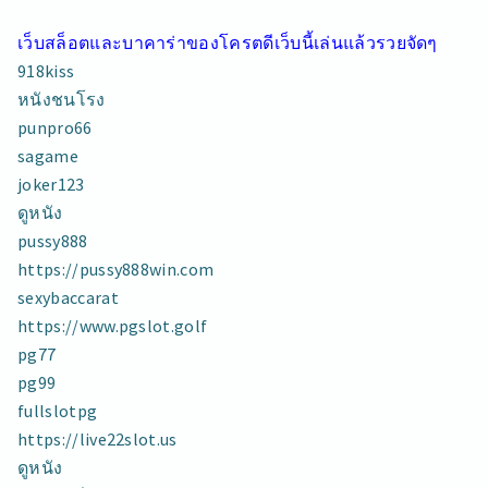
เวป
ไซต์PG168
เว็บสล็อตและบาคาร่าของโครตดีเว็บนี้เล่นแล้วรวยจัดๆ
คา
สิ
918kiss
โน
หนังชนโรง
เว็บ
punpro66
ตรง
sagame
เฮง
จริง168
joker123
เครดิต
ดูหนัง
ฟรี
pussy888
TOP
96
https://pussy888win.com
BY
sexybaccarat
MERLE
https://www.pgslot.golf
pg77
pg99
fullslotpg
https://live22slot.us
ดูหนัง