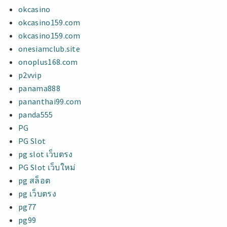
okcasino
okcasino159.com
okcasino159.com
onesiamclub.site
onoplus168.com
p2vvip
panama888
pananthai99.com
panda555
PG
PG Slot
pg slot เว็บตรง
PG Slot เว็บใหม่
pg สล็อต
pg เว็บตรง
pg77
pg99