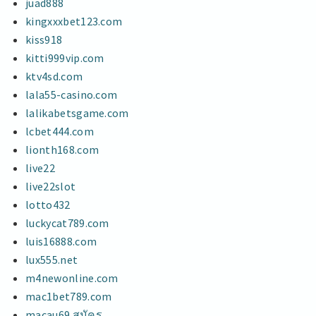
juad888
kingxxxbet123.com
kiss918
kitti999vip.com
ktv4sd.com
lala55-casino.com
lalikabetsgame.com
lcbet444.com
lionth168.com
live22
live22slot
lotto432
luckycat789.com
luis16888.com
lux555.net
m4newonline.com
mac1bet789.com
macau69 สมัคร