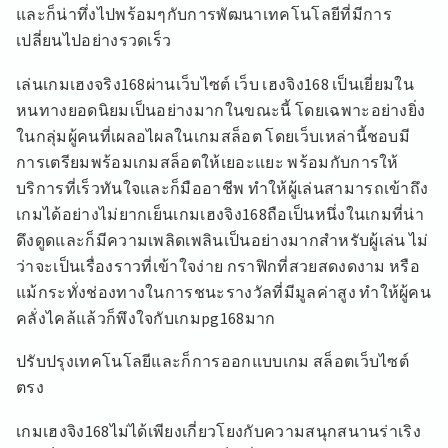
และก็น่าทึ่งไปพร้อมๆกับการพัฒนาเทคโนโลยีที่มีการ
เปลี่ยนไปอย่างรวดเร็ว
เล่นเกมเฮงจริง168ผ่านเว็บไซต์ เว็บ เฮงจิง168 เป็นเยี่ยมใน
หนทางยอดนิยมเป็นอย่างมากในขณะนี้ โดยเฉพาะอย่างยิ่ง
ในกลุ่มผู้คนที่เผลอไผลในเกมสล็อต โดยเว็บเหล่านี้ชอบมี
การเตรียมพร้อมเกมสล็อตให้เยอะแยะ พร้อมกับการให้
บริการที่เร็วทันใจและก็มืออาชีพ ทำให้ผู้เล่นสามารถเข้าถึง
เกมได้อย่างไม่ยากเย็นเกมเฮงจิง168ถือเป็นหนึ่งในเกมที่น่า
ดึงดูดและก็มีความเพลิดเพลินเป็นอย่างมากสำหรับผู้เล่น ไม่
ว่าจะเป็นเรื่องราวที่เข้าใจง่าย กราฟิกที่สวยสดงดงาม หรือ
แม้กระทั่งช่องทางในการชนะรางวัลที่มีมูลค่าสูง ทำให้ผู้คน
คลั่งไคล้แล้วก็พึงใจกับเกมpg168มาก
ปรับปรุงเทคโนโลยีและก็การออกแบบเกม สล็อตเว็บไซต์
ตรง
เกมเฮงจิง168ไม่ได้เพียงเกี่ยวโยงกับความสนุกสนานร่าเริง