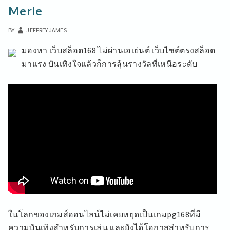
Merle
BY
JEFFREY JAMES
มองหา เว็บสล็อต168 ไม่ผ่านเอเย่นต์ เว็บไซต์ตรงสล็อต
มาแรง บันเทิงใจแล้วก็การลุ้นรางวัลที่เหนือระดับ
ในโลกของเกมส์ออนไลน์ไม่เคยหยุดเป็นเกมpg168ที่มี
ความบันเทิงสำหรับการเล่น และยังได้โอกาสสำหรับการ