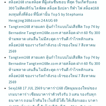
สล็อต168 เกมสล็อต ที่ผู้เล่นชื่นชอบ ที่สุด วันเกิดรับเลย
300 ไม่ติดเทิร์น ไลฟ์สด สล็อต ยิงปลา กีฬา ไพ่ สล็อต168
ลงทุนทั้งที่ต้อง ที่นี่เท่านั้น Top 5 by Stephania
Hengjing168d.com 24 AUG 69
Tangtem168 สายแตก ลุ้นกำไรแบบไม่เสียฟีล Top 74 by
Bernadine Tangtem168e.com สายสล็อต ฝาก 60 รับ 300
ห้ามพลาด เล่นลื่น ไม่มีสะดุด การันตี กำไรหลักแสน
สล็อต168 ของรางวัลกำลังรอ เจ้าของใหม่ 7 สิงหาคม
2569
Tangtem168 สายแตก ลุ้นกำไรแบบไม่เสียฟีล Top 74 by
Bernadine Tangtem168e.com สายสล็อต ฝาก 60 รับ 300
ห้ามพลาด เล่นลื่น ไม่มีสะดุด การันตี กำไรหลักแสน
สล็อต168 ของรางวัลกำลังรอ เจ้าของใหม่ 7 สิงหาคม
2569
Sexy168 17 JUL 2569 บาคาร่า168 เปิดมุมมองใหม่ของ
เกมบาคาร่า เซียนบาคาร่าตัวจริงรับ 3 แสน รองรับทุก
ธนาคาร ถอนเร็วทันใจ เว็บดี มีโต๊ะให้เลือกเยอะ บาคา