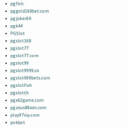
pgfish
pggold168bet.com
pgjoker69
pgk44
PGSlot
pgslot168
pgslot77
pgslot77.com
pgslot99
pgslot9999.co
pgslot999bets.com
pgslotfish
pgslotth
pgx62game.com
pgzeus88win.com
play97vip.com
pokbet