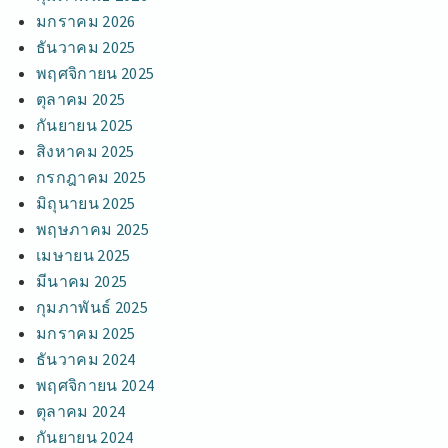
มกราคม 2026
ธันวาคม 2025
พฤศจิกายน 2025
ตุลาคม 2025
กันยายน 2025
สิงหาคม 2025
กรกฎาคม 2025
มิถุนายน 2025
พฤษภาคม 2025
เมษายน 2025
มีนาคม 2025
กุมภาพันธ์ 2025
มกราคม 2025
ธันวาคม 2024
พฤศจิกายน 2024
ตุลาคม 2024
กันยายน 2024