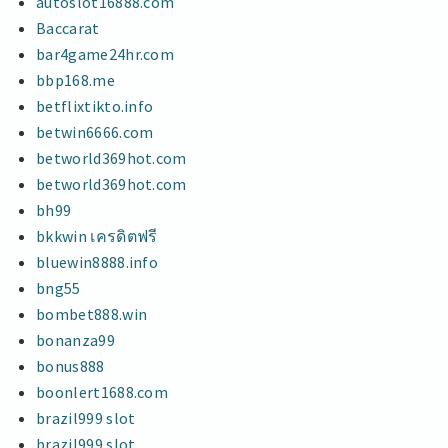
autoslot16888.com
Baccarat
bar4game24hr.com
bbp168.me
betflixtikto.info
betwin6666.com
betworld369hot.com
betworld369hot.com
bh99
bkkwin เครดิตฟรี
bluewin8888.info
bng55
bombet888.win
bonanza99
bonus888
boonlert1688.com
brazil999 slot
brazil999 slot