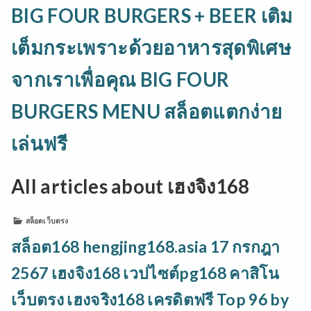
BIG FOUR BURGERS + BEER เติม
เต็มกระเพราะด้วยอาหารสุดพิเศษ
จากเราเพื่อคุณ BIG FOUR
BURGERS MENU สล็อตแตกง่าย
เล่นฟรี
All articles about เฮงจิง168
สล็อตเว็บตรง
สล็อต168 hengjing168.asia 17 กรกฎา
2567 เฮงจิง168 เวปไซต์pg168 คาสิโน
เว็บตรง เฮงจริง168 เครดิตฟรี Top 96 by