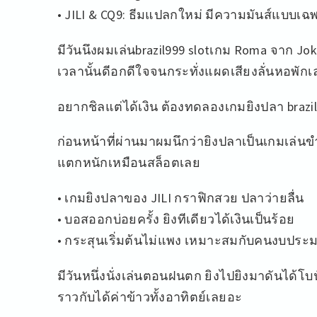
• JILI & CQ9: ธีมแปลกใหม่ มีความมันส์แบบเ
มีวันนึงผมเล่นbrazil999 slotเกม Roma จาก Jok
เวลานั้นดีอกดีใจจนกระทั่งแผดเสียงลั่นหอพัก
อยากชิลแต่ได้เงิน ต้องทดลองเกมยิงปลา brazil99
ก่อนหน้าที่ผ่านมาผมนึกว่ายิงปลาเป็นเกมเล่นขำๆ
แตกหนักเหมือนสล็อตเลย
• เกมยิงปลาของ JILI กราฟิกสวย ปลาว่ายลื่น
• บอสออกบ่อยครั้ง ยิงทีเดียวได้เงินเป็นร้อย
• กระสุนเริ่มต้นไม่แพง เหมาะสมกับคนงบประ
มีวันหนึ่งนั่งเล่นตอนฝนตก ยิงไปยิงมาดันได้
ราวกับได้ค่าข้าวทั้งอาทิตย์เลยอะ