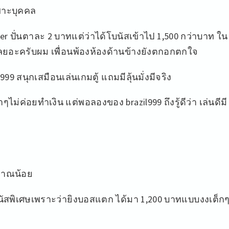
ฉพาะบุคคล
er ปั่นตาละ 2 บาทแต่ว่าได้โบนัสเข้าไป 1,500 กว่าบาท ใน
เลยอะครับผม เพื่อนพ้องห้องด้านข้างยังตกอกตกใจ
9 สนุกเสมือนเล่นเกมตู้ แถมมีลุ้นมั่งมีจริง
ไม่ค่อยทำเงิน แต่พอลองของ brazil999 ถึงรู้ดีว่า เล่นดีมี
มาณน้อย
โบนัสพิเศษเพราะว่ายิงบอสแตก ได้มา 1,200 บาทแบบงงเต็ก