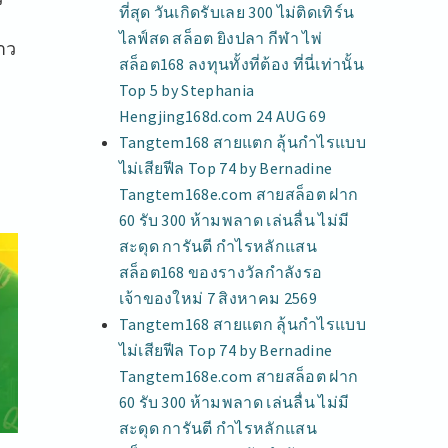
ที่สุด วันเกิดรับเลย 300 ไม่ติดเทิร์น
ไลฟ์สด สล็อต ยิงปลา กีฬา ไพ่
าว
สล็อต168 ลงทุนทั้งที่ต้อง ที่นี่เท่านั้น
Top 5 by Stephania
Hengjing168d.com 24 AUG 69
Tangtem168 สายแตก ลุ้นกำไรแบบ
ไม่เสียฟีล Top 74 by Bernadine
Tangtem168e.com สายสล็อต ฝาก
60 รับ 300 ห้ามพลาด เล่นลื่น ไม่มี
สะดุด การันตี กำไรหลักแสน
สล็อต168 ของรางวัลกำลังรอ
เจ้าของใหม่ 7 สิงหาคม 2569
Tangtem168 สายแตก ลุ้นกำไรแบบ
ไม่เสียฟีล Top 74 by Bernadine
Tangtem168e.com สายสล็อต ฝาก
60 รับ 300 ห้ามพลาด เล่นลื่น ไม่มี
สะดุด การันตี กำไรหลักแสน