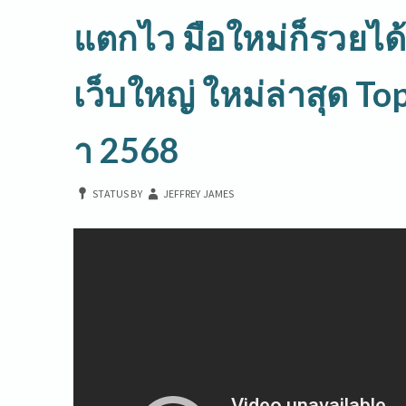
แตกไว มือใหม่ก็รวยได
เว็บใหญ่ ใหม่ล่าสุด T
า 2568
STATUS
BY
JEFFREY JAMES