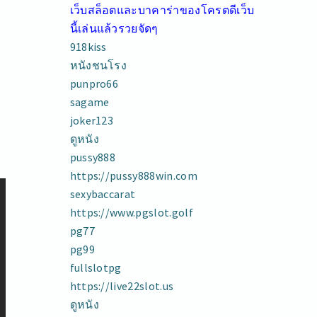
เว็บสล็อตและบาคาร่าของโครตดีเว็บ
นี้เล่นแล้วรวยจัดๆ
918kiss
ก
หนังชนโรง
punpro66
sagame
joker123
ดูหนัง
pussy888
https://pussy888win.com
sexybaccarat
https://www.pgslot.golf
pg77
pg99
fullslotpg
https://live22slot.us
ดูหนัง