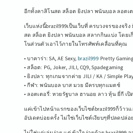
อีกทั้งคาสิโนสด สล็อต ยิงปลา พนันบอล ลอตเตอร
เว็บแห่งนี้brazil999เป็นเว็บที่ ครบวงจรของจริง
สด สล็อต ยิงปลา พนันบอล สลากกินแบ่ง โดยเก็บ
โนส่วนตัวเอาไว้ภายในโทรศัพท์เคลื่อนที่คุณ
• บาคาร่า: SA, AE Sexy,
brazil999
Pretty Gamin
• สล็อต: PG, Joker, JILI, CQ9, Spadegaming
• ยิงปลา: ทุกเกมจากค่าย JILI / KA / Simple Pla
• กีฬา: พนันบอล บาส มวย มีครบทุกแมตช์
• ลอตเตอรี่: หวยรัฐบาล ฮานอย ลาว หุ้น ยี่กี เปิด
แค่เข้าไปหน้าแรกของเว็บไซต์brazil999ก็ว้าวแล้
อัปเดตบ่อยครั้ง ไม่ใช่เว็บไซต์เงียบๆที่ปลดปล่อ
ไม่ใช่แค่เล่นง่าย แต่ ข้าใจง่ายด้วย brazil999