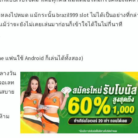
งไปหมด แม้กระนั้น brazil999 slot ไม่ได้เป็นอย่างที่กล่
แม้ว่าจะยังไม่เคยเล่นมาก่อนก็เข้าใจได้ในไม่กี่นาที
์
e แฟนใช้ Android ก็เล่นได้ทั้งสอง)
กลางวัน
นวอเลท
็นสบาย
ห้าม