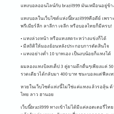
แทงบอลออนไลน์กับ brazil999 มันเหมือนอยู่ข้าง
แทงบอลในเว็บไซต์แห่งนี้brazil999คือดีย์ เพรา
พรีเมียร์ลีก ลาลีกา เจลีก หรือบอลไทยก็มีครบ!
• แทงล่วงหน้า หรือแทงสดระหว่างแข่งก็ได้
• มีสถิติให้มองย้อนหลังประกอบการตัดสินใจ
• แทงอย่างต่ำ 10 บาทเอง เป็นงบน้อยก็แทงได้
ผมลองแทงบิลสเต็ป 3 คู่ยามดึกดื่นๆเพียงแค่ 50
รวดเดียวได้กลับมา 400 บาท ชนะบอลแต่ฟีลเห
หวยในเว็บไซต์แห่งนี้ไม่ใช่แค่แทงแล้วรอลุ้น ด้วย
ไทย ลาว ฮานอย
เว็บนี้brazil999 ทางเข้าไม่ได้มีแค่ลอตเตอรี่ไ