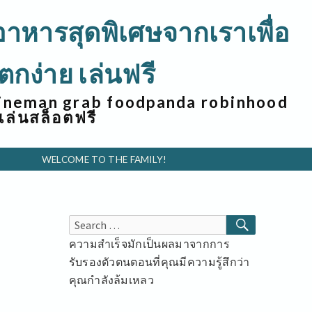
าหารสุดพิเศษจากเราเพื่อ
ง่าย เล่นฟรี
 lineman grab foodpanda robinhood
เล่นสล็อตฟรี
WELCOME TO THE FAMILY!
SEARCH
Search
for:
ความสำเร็จมักเป็นผลมาจากการ
รับรองตัวตนตอนที่คุณมีความรู้สึกว่า
คุณกำลังล้มเหลว