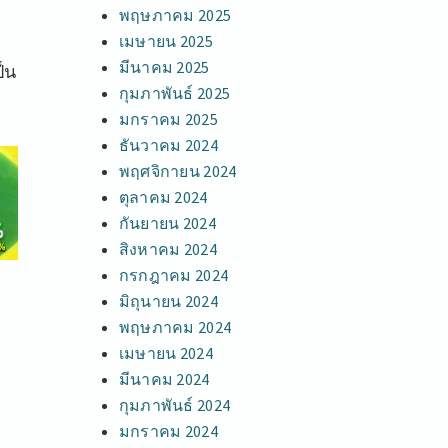
พฤษภาคม 2025
เมษายน 2025
มีนาคม 2025
็น
กุมภาพันธ์ 2025
มกราคม 2025
ธันวาคม 2024
พฤศจิกายน 2024
ตุลาคม 2024
กันยายน 2024
สิงหาคม 2024
กรกฎาคม 2024
มิถุนายน 2024
พฤษภาคม 2024
เมษายน 2024
มีนาคม 2024
กุมภาพันธ์ 2024
มกราคม 2024